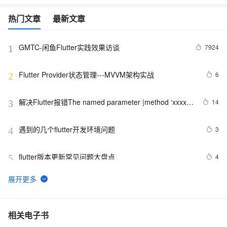
热门文章
最新文章
GMTC-闲鱼Flutter实践效果访谈
7924
1
Flutter Provider状态管理---MVVM架构实战
6
2
解决Flutter报错The named parameter |method ‘xxxx‘ 
14
3
isn‘t defined.
遇到的几个flutter开发环境问题
3
4
flutter版本更新常见问题大盘点
4
5
Flutter应用的国际化支持：实现多语言环境的优雅策略
5
6
Flutter通过BasicMessageChannel与Android iOS 的双向
1
7
相关电子书
通信