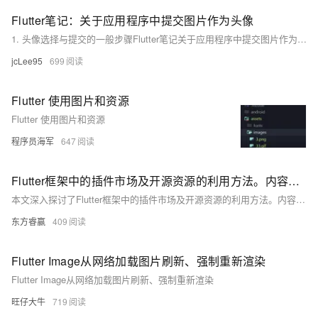
Flutter笔记：关于应用程序中提交图片作为头像
1. 头像选择与提交的一般步骤Flutter笔记关于应用程序中提交图片作为头像作者目 录1. 头像选择与提交的一般步骤2. 选择本地文件到头像的示例代码3. 将图像提交到后端1. 头像选择与提交的一般步骤image将处理后的图像作为用户的头像显示在应用程序中。您可以使用Image或小部件来加载和显示图像。这些步骤涵盖了从选择图像到上传、处理和显示图像的基本流程。请根据您的具体需求和后端实现来自定义这些步骤。此外，确保您的应用程序有适当的权限以访问设备上的相册或相机，这通常需要在和。
jcLee95
699
Flutter 使用图片和资源
Flutter 使用图片和资源
程序员海军
647
Flutter框架中的插件市场及开源资源的利用方法。内容涵盖插件市场的扩展功能、时间节省与质量保证
本文深入探讨了Flutter框架中的插件市场及开源资源的利用方法。内容涵盖插件市场的扩展功能、时间节省与质量保证，常见插件市场的介绍，选择合适插件的策略，以及开源资源的利用价值与注意事项。通过案例分析和对社区影响的讨论，展示了这些资源如何促进开发效率和技术进步，并展望了未来的发展趋势。
东方睿赢
409
Flutter Image从网络加载图片刷新、强制重新渲染
Flutter Image从网络加载图片刷新、强制重新渲染
旺仔大牛
719