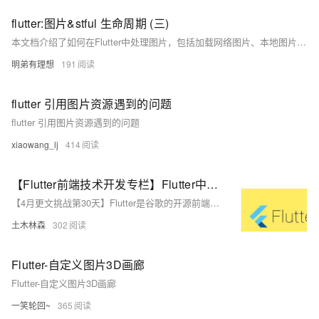
flutter:图片&stful 生命周期 (三)
本文档介绍了如何在Flutter中处理图片，包括加载网络图片、本地图片、创建圆形图片和带有圆角的图片，以及如何配置`pubspec.yaml`文件来添加资源文件。还展示了如何使用`AssetImage`对象来显示本地资源图片，并通过代码示例详细说明了这些操作的实现方法。最后，简要介绍了StatefulWidget的生命周期。
明弟有理想
191
flutter 引用图片资源遇到的问题
flutter 引用图片资源遇到的问题
xiaowang_lj
414
【Flutter前端技术开发专栏】Flutter中的图片、视频与网络资源加载
【4月更文挑战第30天】Flutter是谷歌的开源前端框架，因其高性能、流畅UI和多端运行能力受开发者喜爱。本文聚焦于Flutter中的资源加载：使用`Image`组件加载静态、网络和本地图片；通过`video_player`库加载和播放视频；利用`http`包进行网络资源请求。掌握这些技巧将有助于提升Flutter应用的开发效率和质量。
土木林森
302
Flutter-自定义图片3D画廊
Flutter-自定义图片3D画廊
一笑轮回~
365