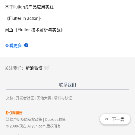
基于flutter的产品应用实践
Flutter 组件（二）文本 与 输入框组件
5
8
《Flutter in action》
 Flutter 框架的缺点
5
9
闲鱼《Flutter 技术解析与实战》
【Flutter】Android、Flutter 折叠屏适配 ( 展开大屏 | 折
4
10
查看更多
叠主屏 | 折叠副屏 | 静态展示 | 动态热切换适配 | 拉伸布
局 | X 轴自适应适配 | 布局重构 )（一）
关注我们：
新浪微博
联系我们
文档
|
开发者社区
|
天池大赛
|
培训与认证
下一篇
法律声明及隐私权政策
|
Cookies政策
© 2009-现在 Aliyun.com 版权所有
增值电信业务经营许可证：
浙B2-20080101