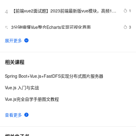
理）
【前端vue2面试题】2023前端最新版vue模块，高频17
1
4
问(上)
3分钟搞懂Vue整合Echarts实现可视化界面
3
5
手拉手带你用 Vue3 + VantUI 写一个移动端脚手架 系列
7
6
二 （页面布局与兼容）
前端组件之Bootstrap与Ant design of Vue
8
7
相关课程
Spring Boot+Vue.js+FastDFS实现分布式图片服务器
vue3源码解析 --- 组件渲染：vnode 到真实 DOM 是如何
1
8
转变的
Vue.js 入门与实战
解决vue3使用element-ui
5
9
Vue.js完全自学手册图文教程
【Vue功能】回到顶部
3
10
查看更多