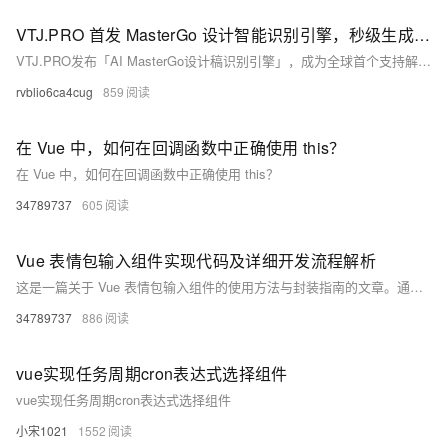
VTJ.PRO 首发 MasterGo 设计智能识别引擎，秒级生成 Vue 代码
VTJ.PRO发布「AI MasterGo设计稿识别引擎」，成为全球首个支持解析MasterGo原生JSON文件并自动生成Vue组件的AI工具。通过双引擎架构，实现设计到代码全流程自动化，效率提升300%，助力企业降本增效，引领“设计即生产”新时代。
rvblio6ca4cug
859
在 Vue 中，如何在回调函数中正确使用 this？
在 Vue 中，如何在回调函数中正确使用 this？
34789737
605
Vue 表情包输入组件实现代码及详细开发流程解析
这是一篇关于 Vue 表情包输入组件的使用方法与封装指南的文章。通过安装依赖、全局注册和局部使用，可以快速集成表情包功能到 Vue 项目中。文章还详细介绍了组件的封装实现、高级配置（如自定义表情列表、主题定制、动画效果和懒加载）以及完整集成示例。开发者可根据需求扩展功能，例如 GIF 搜索或自定义表情上传，提升用户体验。资源链接提供进一步学习材料。
34789737
886
vue实现任务周期cron表达式选择组件
vue实现任务周期cron表达式选择组件
小宋1021
1552