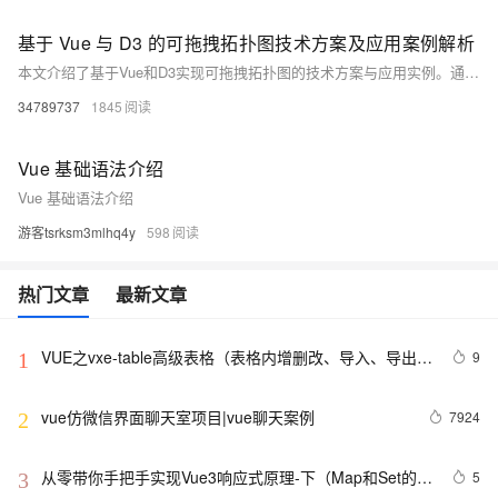
基于 Vue 与 D3 的可拖拽拓扑图技术方案及应用案例解析
本文介绍了基于Vue和D3实现可拖拽拓扑图的技术方案与应用实例。通过Vue构建用户界面和交互逻辑，结合D3强大的数据可视化能力，实现了力导向布局、节点拖拽、交互事件等功能。文章详细讲解了数据模型设计、拖拽功能实现、组件封装及高级扩展（如节点类型定制、连接样式优化等），并提供了性能优化方案以应对大数据量场景。最终，展示了基础网络拓扑、实时更新拓扑等应用实例，为开发者提供了一套完整的实现思路和实践经验。
34789737
1845
Vue 基础语法介绍
Vue 基础语法介绍
游客tsrksm3mlhq4y
598
热门文章
最新文章
VUE之vxe-table高级表格（表格内增删改、导入、导出、
9
1
自定义打印、列设置隐藏显示等）用法
vue仿微信界面聊天室项目|vue聊天案例
7924
2
从零带你手把手实现Vue3响应式原理-下（Map和Set的处
5
3