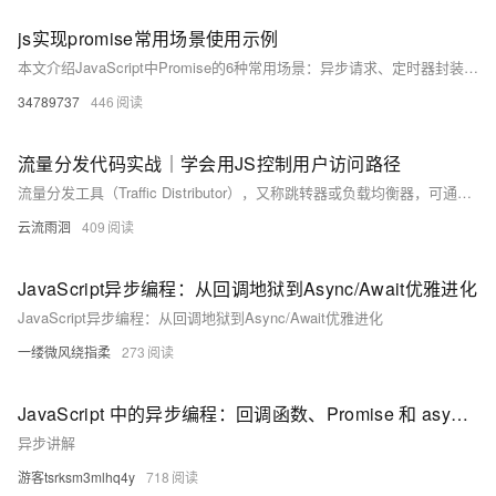
js实现promise常用场景使用示例
本文介绍JavaScript中Promise的6种常用场景：异步请求、定时器封装、并行执行、竞速操作、任务队列及与async/await结合使用，通过实用示例展示如何优雅处理异步逻辑，避免回调地狱，提升代码可读性与维护性。
34789737
446
流量分发代码实战｜学会用JS控制用户访问路径
流量分发工具（Traffic Distributor），又称跳转器或负载均衡器，可通过JavaScript按预设规则将用户随机引导至不同网站，适用于SEO优化、广告投放、A/B测试等场景。本文分享一段不到百行的JS代码，实现智能、隐蔽的流量控制，并附完整示例与算法解析。
云流雨洄
409
JavaScript异步编程：从回调地狱到Async/Await优雅进化
JavaScript异步编程：从回调地狱到Async/Await优雅进化
一缕微风绕指柔
273
JavaScript 中的异步编程：回调函数、Promise 和 async/await
异步讲解
游客tsrksm3mlhq4y
718