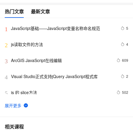
热门文章
最新文章
JavaScript基础——JavaScript变量名称命名规范
5
1
js读取文件的方法
4
2
ArcGIS JavaScript在线编辑
609
3
Visual Studio正式支持jQuery JavaScript程式库
2
4
js 的 slice方法
502
5
js 闭包 原型
578
6
在IE下的JS编程需注意的内存释放问题
6
7
相关课程