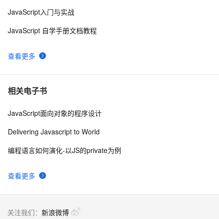
JavaScript入门与实战
Ajax学习-Javascript实例1
1
8
JavaScript 自学手册文档教程
创建JavaScript对象
546
9
查看更多
How JavaScript Work.
638
10
相关电子书
JavaScript面向对象的程序设计
Delivering Javascript to World
编程语言如何演化-以JS的private为例
查看更多
关注我们：
新浪微博