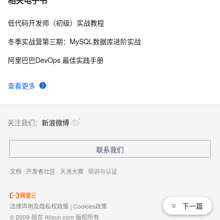
相关电子书
应用层)
低代码开发师（初级）实战教程
网络技术基础（8）—— 以太网交换基础
5
8
冬季实战营第三期：MySQL数据库进阶实战
rk3399 android以太网和wifi共存
12
9
阿里巴巴DevOps 最佳实践手册
西门子S7-200 SMART以太网通信如何组态？
4
10
查看更多
关注我们：
新浪微博
联系我们
文档
|
开发者社区
|
天池大赛
|
培训与认证
下一篇
法律声明及隐私权政策
|
Cookies政策
© 2009-现在 Aliyun.com 版权所有