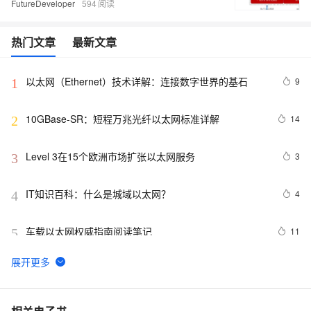
FutureDeveloper
594
热门文章
最新文章
以太网（Ethernet）技术详解：连接数字世界的基石
9
1
10GBase-SR：短程万兆光纤以太网标准详解
14
2
Level 3在15个欧洲市场扩张以太网服务
3
3
IT知识百科：什么是城域以太网？
4
4
车载以太网权威指南阅读笔记
11
5
i.mx287学习笔记-ubuntu虚拟机网络配置同时连接WIFI
2
6
上外网和连接以太网与i.mx287开发板通信
网络原理(7)——以太网数据帧和DNS协议(数据链路层和
6
7