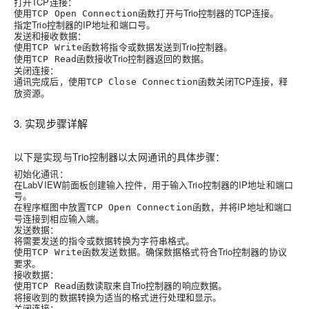
打开TCP连接：
使用
函数打开与Trio控制器的TCP连接。
TCP Open Connection
指定Trio控制器的IP地址和端口号。
发送和接收数据：
使用
函数将指令或数据发送到Trio控制器。
TCP Write
使用
函数接收Trio控制器返回的数据。
TCP Read
关闭连接：
通讯完成后，使用
函数关闭TCP连接，释
TCP Close Connection
放资源。
3. 实现步骤详解
以下是实现与Trio控制器以太网通讯的具体步骤：
初始化通讯：
在LabVIEW前面板创建输入控件，用于输入Trio控制器的IP地址和端口
号。
在程序框图中放置
函数，并将IP地址和端口
TCP Open Connection
号连接到相应输入端。
发送数据：
将需要发送的指令或数据转换为字符串格式。
使用
函数发送数据。确保数据格式符合Trio控制器的协议
TCP Write
要求。
接收数据：
使用
函数读取来自Trio控制器的响应数据。
TCP Read
将接收到的数据转换为适当的格式进行处理和显示。
关闭连接：