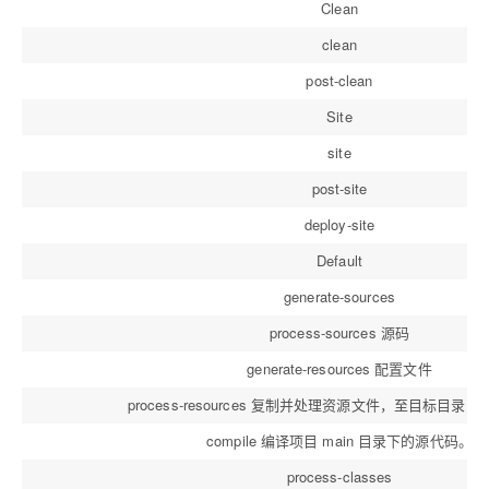
Clean
clean
post-clean
Site
site
post-site
deploy-site
Default
generate-sources
process-sources 源码
generate-resources 配置文件
process-resources 复制并处理资源文件，至目标目录
compile 编译项目 main 目录下的源代码。
process-classes