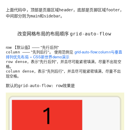
上面代码中，顶部是页眉区域
，底部是页脚区域
，
header
footer
中间部分则为
和
。
main
sidebar
改变网格布局的布局顺序
grid-auto-flow
row 【默认值】—— "先行后列"
—— "先列后行"。 使用范例见
grid-auto-flow:column与垂直
column
排列优先布局 » CSS新世界demo演示
，表示"先行后列"，并且尽可能紧密填满，尽量不出现空
row dense
格。
，表示"先列后行"，并且尽可能紧密填满，尽量不出
column dense
现空格。
默认的
grid-auto-flow: row效果是