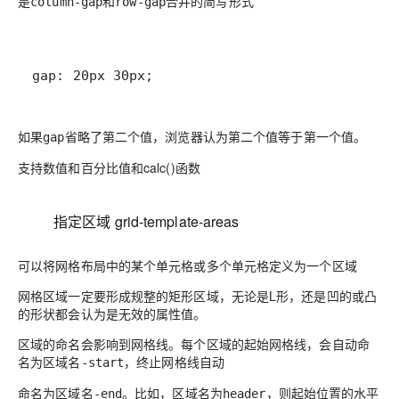
是
和
合并的简写形式
column-gap
row-gap
gap: 20px 30px;
如果
省略了第二个值，浏览器认为第二个值等于第一个值。
gap
支持数值和百分比值和calc()函数
指定区域 grid-template-areas
可以将网格布局中的某个单元格或多个单元格定义为一个区域
网格区域一定要形成规整的矩形区域，无论是L形，还是凹的或凸
的形状都会认为是无效的属性值。
区域的命名会影响到网格线。每个区域的起始网格线，会自动命
名为
，终止网格线自动
区域名-start
命名为
。比如，区域名为
，则起始位置的水平
区域名-end
header