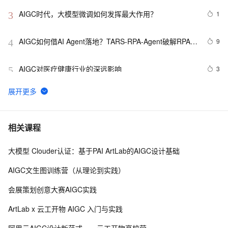
AIGC时代，大模型微调如何发挥最大作用？
1
3
AIGC如何借AI Agent落地？TARS-RPA-Agent破解RPA与
9
4
LLM融合难题
AIGC对医疗健康行业的深远影响
3
5
2023年度AI盘点 AIGC|AGI|ChatGPT|人工智能大模型
4
6
AIGC加速超级入口形成，“No APP”将重塑应用
12
7
相关课程
大模型 Clouder认证：基于PAI ArtLab的AIGC设计基础
作为大学生如何学习使用AIGC 
9
8
AIGC文生图训练营（从理论到实践）
AIGC：引领智能未来的图像识别技术
4
9
会展策划创意大赛AIGC实践
AIGC基础模型——Vision Transformer (ViT)
6
10
ArtLab x 云工开物 AIGC 入门与实践
阿里云AIGC设计新范式——云工开物高校营