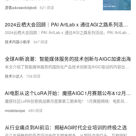
游客a4oswvtctqbx6
621
2024云栖大会回顾｜PAI ArtLab x 通往AGI之路系列活动，PAI ArtLab助力行业AI创新
2024云栖大会回顾｜PAI ArtLab x 通往AGI之路系列活动，PAI ArtLab助力行业AI创新
技术内容小助手
947
全球AI新浪潮：智能媒体服务的技术创新与AIGC加速出海
本文介绍了智能媒体服务的国际化产品技术创新及AIGC驱动的内容出海技术实践。首先，探讨了媒体服务在视频应用中的升级引擎作用，分析了国际市场的差异与挑战，并提出模块化产品方案以满足不同需求。其次，重点介绍了AIGC技术如何推动媒体服务2.0智能化进化，涵盖多模态内容理解、智能生产制作、音视频处理等方面。最后，发布了阿里云智能媒体服务的国际产品矩阵，包括媒体打包、转码、实时处理和传输服务，支持多种广告规格和效果追踪分析，助力全球企业进行视频化创新。
技术小达人
758
AI电影从这个LoRA开始：魔搭AIGC1月赛题公布&12月赛题获奖作品新鲜出炉
魔搭社区LoRA创意挑战赛月度赛第三期来啦！ 1月赛题揭晓：电影风格模型训练大赛
modelscope
480
从行业痛点到AI前沿：揭秘AGI时代企业培训的终极之选
近几年接触到的各类培训合作方越来越多，从国际咨询巨头、互联网科技培训平台，到本土独角兽型的专业培训公司；从专攻新技术与创新场景的培训团队，到深谙传统行业痛点的咨询顾问。作为一名在央企、国企、上市公司人力资源培训条线深耕多年的HR负责人，深知在这片竞争激烈的培训服务蓝海中，寻找高质、高效的合作伙伴并不简单，因为企业培训的逻辑正在悄然改变。