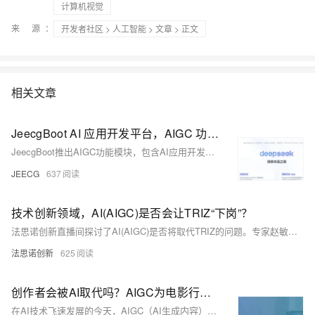
计算机视觉
来 源：
开发者社区
>
人工智能
>
文章
> 正文
相关文章
JeecgBoot AI 应用开发平台，AIGC 功能介绍
JeecgBoot推出AIGC功能模块，包含AI应用开发平台与知识库问答系统，支持AI流程编排、模型管理、知识库训练及向量库对接。基于LLM大语言模型，提供智能对话、RAG检索增强生成等功能，兼容多种大模型（如DeepSeek、Qwen等）。平台结合低代码与AIGC，适用于复杂业务场景，支持快速原型到生产部署，助力用户打造个性化智能体，如“诗词达人”或“翻译助手”，并可嵌入第三方系统提升交互能力。项目开源，欢迎体验与交流。
JEECG
637
技术创新领域，AI(AIGC)是否会让TRIZ“下岗”？
法思诺创新直播间探讨了AI(AIGC)是否将取代TRIZ的问题。专家赵敏认为，AI与TRIZ在技术创新领域具有互补性，结合两者更务实。TRIZ提供结构化分析框架，AI加速数据处理和方案生成。DeepSeek、Gemini等AI也指出，二者各有优劣，应在复杂创新中协同使用。企业应建立双轨知识库，重构人机混合创新流程，实现全面升级。结论显示，AI与TRIZ互补远超竞争，结合二者是未来技术创新的关键。
法思诺创新
625
创作者会被AI取代吗？AIGC为电影行业带来新变革
在AI技术飞速发展的今天，AIGC（AI生成内容）正深刻改变电影行业的内容生成、制作流程与商业模式。创作者角色从执行者向策划者转变，需与AI协作挖掘创意与情感价值。生成式人工智能认证（GAI认证）成为新时代创作者必备资质，助力其在人机共生的新生态中保持竞争力，共同推动创作领域迈向更高层次。拥抱变革，共创未来，是每个创作者在AI时代的必由之路。