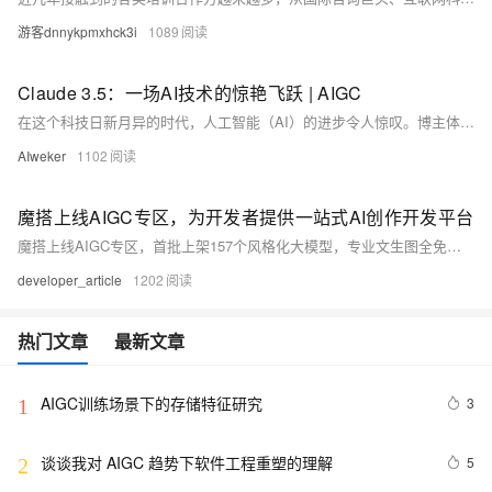
游客dnnykpmxhck3i
1089
Claude 3.5：一场AI技术的惊艳飞跃 | AIGC
在这个科技日新月异的时代，人工智能（AI）的进步令人惊叹。博主体验了Claude 3.5 Sonnet的最新功能，对其卓越的性能、强大的内容创作与理解能力、创新的Artifacts功能、视觉理解与文本转录能力、革命性的“computeruse”功能、广泛的应用场景与兼容性以及成本效益和易用性深感震撼。这篇介绍将带你一窥其技术前沿的魅力。【10月更文挑战第12天】
AIweker
1102
魔搭上线AIGC专区，为开发者提供一站式AI创作开发平台
魔搭上线AIGC专区，首批上架157个风格化大模型，专业文生图全免费～
developer_article
1202
热门文章
最新文章
AIGC训练场景下的存储特征研究
3
1
谈谈我对 AIGC 趋势下软件工程重塑的理解
5
2