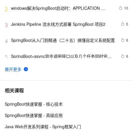
windows解决SpringBoot启动时：APPLICATION 
10
2
FAILED TO START
Jenkins Pipeline 流水线方式部署 SpringBoot 项目2
5
3
SpringBoot从入门到精通（二十五）搞懂自定义系统配置
6
4
SpringBoot+async异步调用接口以及几个任务同时完成
6
5
和异步接口实现和调用
SpringBoot从小白到精通（四）Thymeleaf页面模板引擎
7
6
这是我见过SpringBoot版的最好的ERP系统，自带进销存
7
7
相关课程
+财务+生产功能，拿来即用（附项目地址）
SpringBoot快速掌握 - 核心技术
Java：SpringBoot获取所有接口的路由映射关系
5
8
SpringBoot快速掌握 - 高级应用
Netty(一) SpringBoot 整合长连接心跳机制（下）
1
9
Java Web开发系列课程 - Spring框架入门