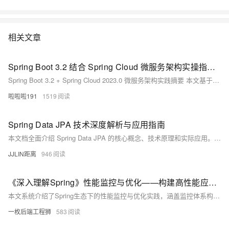
相关文章
Spring Boot 3.2 结合 Spring Cloud 微服务架构实操指南 现代分布式应用系统构建实战教程
Spring Boot 3.2 + Spring Cloud 2023.0 微服务架构实践摘要 本文基于Spring Boot 3.2.5和Spring Cloud 2023.0.1最新稳定版本，演示现代微服务架构的构建过程。主要内容包括： 技术栈选择：采用Spring Cloud Netflix Eureka 4.1.0作为服务注册中心，Resilience4j 2.1.0替代Hystrix实现熔断机制，配合OpenFeign和Gateway等组件。 核心实操步骤： 搭建Eureka注册中心服务 构建商品
啦啦啦191
1519
Spring Data JPA 技术深度解析与应用指南
本文档全面介绍 Spring Data JPA 的核心概念、技术原理和实际应用。作为 Spring 生态系统中数据访问层的关键组件，Spring Data JPA 极大简化了 Java 持久层开发。本文将深入探讨其架构设计、核心接口、查询派生机制、事务管理以及与 Spring 框架的集成方式，并通过实际示例展示如何高效地使用这一技术。本文档约1500字，适合有一定 Spring 和 JPA 基础的开发者阅读。
JJLIN距离
946
《深入理解Spring》性能监控与优化——构建高性能应用的艺术
本文系统介绍了Spring生态下的性能监控与优化实践，涵盖监控体系构建、数据库调优、缓存策略、线程池配置及性能测试等内容，强调通过数据驱动、分层优化和持续迭代提升应用性能。
一枚后端工程狮
583