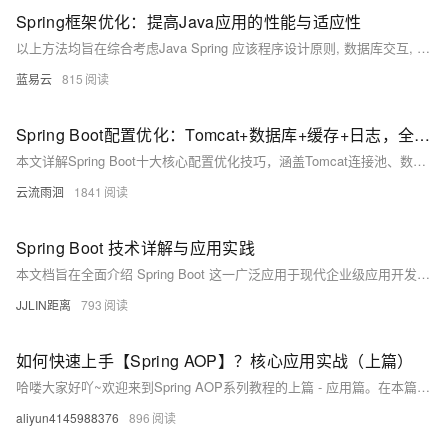
Spring框架优化：提高Java应用的性能与适应性
以上方法均旨在综合考虑Java Spring 应该程序设计原则, 数据库交互, 编码实践和系统架构布局等多角度因素, 旨在达到高效稳定运转目标同时也易于未来扩展.
蓝易云
815
Spring Boot配置优化：Tomcat+数据库+缓存+日志，全场景教程
本文详解Spring Boot十大核心配置优化技巧，涵盖Tomcat连接池、数据库连接池、Jackson时区、日志管理、缓存策略、异步线程池等关键配置，结合代码示例与通俗解释，助你轻松掌握高并发场景下的性能调优方法，适用于实际项目落地。
云流雨洄
1841
Spring Boot 技术详解与应用实践
本文档旨在全面介绍 Spring Boot 这一广泛应用于现代企业级应用开发的框架。内容将涵盖 Spring Boot 的核心概念、核心特性、项目自动生成与结构解析、基础功能实现（如 RESTful API、数据访问）、配置管理以及最终的构建与部署。通过本文档，读者将能够理解 Spring Boot 如何简化 Spring 应用的初始搭建和开发过程，并掌握其基本使用方法。
JJLIN距离
793
如何快速上手【Spring AOP】？核心应用实战（上篇）
哈喽大家好吖~欢迎来到Spring AOP系列教程的上篇 - 应用篇。在本篇，我们将专注于Spring AOP的实际应用，通过具体的代码示例和场景分析，帮助大家掌握AOP的使用方法和技巧。而在后续的下篇中，我们将深入探讨Spring AOP的实现原理和底层机制。 AOP（Aspect-Oriented Programming，面向切面编程）是Spring框架中的核心特性之一，它能够帮助我们解决横切关注点（如日志记录、性能统计、安全控制、事务管理等）的问题，提高代码的模块化程度和复用性。
aliyun4145988376
896