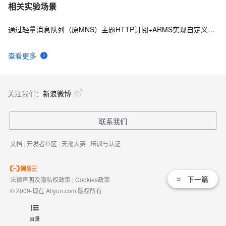
相关实验场景
通过轻量消息队列（原MNS）主题HTTP订阅+ARMS实现自定义数据多渠道告警
查看更多
关注我们：
新浪微博
联系我们
文档
|
开发者社区
|
天池大赛
|
培训与认证
下一篇
法律声明及隐私权政策
|
Cookies政策
© 2009-现在 Aliyun.com 版权所有
增值电信业务经营许可证：
浙B2-20080101
域名注册服务机构许可：
浙D3-20210002
目录
浙公网安备 33010602009975号
浙B2-20080101-4