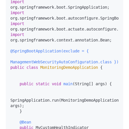
import
import
import
import
org.springframework.context.annotation.Bean;

@SpringBootApplication(exclude = {

ManagementWebSecurityAutoConfiguration.class })
public
class
MonitoringDemoApplication
 {

public
static
void
main
(String[] args)
 {

SpringApplication.run(MonitoringDemoApplication.clas
args);

    }

@Bean
public
 MyCustomHealthIndicator 