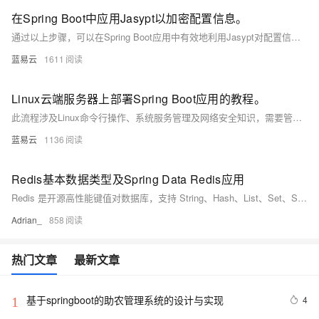
在Spring Boot中应用Jasypt以加密配置信息。
通过以上步骤，可以在Spring Boot应用中有效地利用Jasypt对配置信息进行加密，这样即使配置文件被泄露，其中的敏感信息也不会直接暴露给攻击者。这是一种在不牺牲操作复杂度的情况下提升应用安全性的简便方法。
蓝易云
1611
Linux云端服务器上部署Spring Boot应用的教程。
此流程涉及Linux命令行操作、系统服务管理及网络安全知识，需要管理员权限以进行配置和服务管理。务必在一个测试环境中验证所有步骤，确保一切配置正确无误后，再将应用部署到生产环境中。也可以使用如Ansible、Chef等配置管理工具来自动化部署过程，提升效率和可靠性。
蓝易云
1136
Redis基本数据类型及Spring Data Redis应用
Redis 是开源高性能键值对数据库，支持 String、Hash、List、Set、Sorted Set 等数据结构，适用于缓存、消息队列、排行榜等场景。具备高性能、原子操作及丰富功能，是分布式系统核心组件。
Adrian_
858
热门文章
最新文章
基于springboot的助农管理系统的设计与实现
4
1