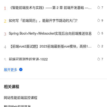
《智能前端技术与实践》——第 2 章 前端开发基础 ——
7
1
2.2 HTML基础——2.2.1    HTML 文档基本结构（中）
如何写「前端简历」，能敲开字节跳动的大门？
9
2
Spring Boot+Netty+Websocket实现后台向前端推送信息
5
3
【前端vue2面试题】2023前端最新版vue模块，高频17
2
4
问(上)
前端可观测性的宣讲-1022
7
5
2022 前端包管理方案-pnpm 和 corepack
5
6
而桌面app向来是web前端开发开发人员下意识的避开方
2
7
相关课程
网站性能前端监控课程
前端常见的HTTP状态码
8
8
移动Web前端开发