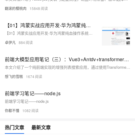
翻滚的樱桃肉
15848
【01】鸿蒙实战应用开发-华为鸿蒙纯血操作系统Harmony OS NEXT-项目开发实战-优雅草卓伊凡拟开发一个一站式家政服务平台-前期筹备-暂定取名斑马家政软件系统-本项目前端开源-服务端采用优雅草蜻蜓Z系统-搭配ruoyi框架admin后台-全过程实战项目分享-从零开发到上线
【01】鸿蒙实战应用开发-华为鸿蒙纯血操作系统Harmony OS NEXT-项目开发实战-优雅草卓伊凡拟开发一个一站式家政服务平台-前期筹备-暂定取名斑马家政软件系统-本项目前端开源-服务端采用优雅草蜻蜓Z系统-搭配ruoyi框架admin后台-全过程实战项目分享-从零开发到上线
卓伊凡
884
前端大模型应用笔记（三）：Vue3+Antdv+transformers+本地模型实现浏览器端侧增强搜索
本文介绍了一个纯前端实现的增强列表搜索应用，通过使用Transformer模型，实现了更智能的搜索功能，如使用“番茄”可以搜索到“西红柿”。项目基于Vue3和Ant Design Vue，使用了Xenova的bge-base-zh-v1.5模型。文章详细介绍了从环境搭建、数据准备到具体实现的全过程，并展示了实际效果和待改进点。
想飞的雪糕
1674
前端学习笔记——node.js
前端学习笔记——node.js
你都不懂
1082
热门文章
最新文章