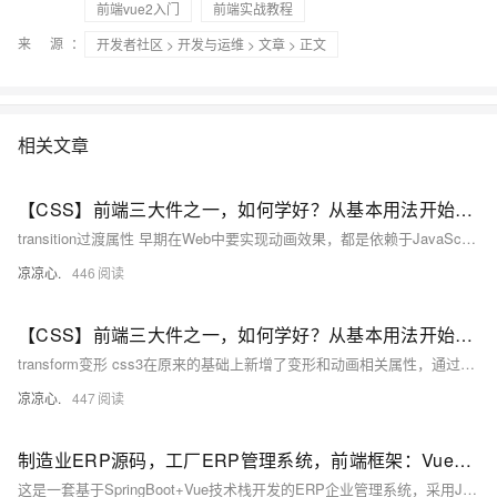
前端vue2入门
前端实战教程
来 源：
开发者社区
>
开发与运维
>
文章
> 正文
相关文章
【CSS】前端三大件之一，如何学好？从基本用法开始吧！（八）：学习transition过渡属性；本文学习property模拟、duration过渡时间指定、delay时间延迟 等多个参数
transition过渡属性 早期在Web中要实现动画效果，都是依赖于JavaScript或Flash来完成。 但在CSS3中新增加了一个新的模块transition，它可以通过一些简单的CSS事件来触发元素的外观变化， 让效果显得更加细腻。简单点说，就是通过鼠标经过、获得焦点，被点击或对元素任何改变中触发， 并平滑地以动画效果改变CSS的属性值。 在CSS中创建简单的过渡效果可以从以下几个步骤来实现： 在默认样式中声明元素的初始状态样式； 声明过渡元素最终状态样式，比如悬浮状态； 在默认样式中通过添加
凉凉心.
446
【CSS】前端三大件之一，如何学好？从基本用法开始吧！（七）：学习ransform属性；本文学习 rotate旋转、scale缩放、skew扭曲、tanslate移动、matrix矩阵 多个参数
transform变形 css3在原来的基础上新增了变形和动画相关属性，通过这些属性可以实现以前需要大段JavaScript才能实现的 功能。 CSS3的变形功能可以对HTML组件执行位移、旋转、缩放、倾斜4种几何变换，这样的变换可以控制HTML组件 呈现出丰富的外观。 借助于位移、旋转、缩放、倾斜这4种几何变换，CSS3提供了transition动画。 transition动画比较简单，只要指定HTML组件的哪些CSS属性需要使用动画效果来执行变化，并指定动画时间，就可保证动画播放。 比transitio
凉凉心.
447
制造业ERP源码，工厂ERP管理系统，前端框架：Vue，后端框架：SpringBoot
这是一套基于SpringBoot+Vue技术栈开发的ERP企业管理系统，采用Java语言与vscode工具。系统涵盖采购/销售、出入库、生产、品质管理等功能，整合客户与供应商数据，支持在线协同和业务全流程管控。同时提供主数据管理、权限控制、工作流审批、报表自定义及打印、在线报表开发和自定义表单功能，助力企业实现高效自动化管理，并通过UniAPP实现移动端支持，满足多场景应用需求。