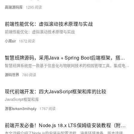
高端源码库
1295
前端性能优化：虚拟滚动技术原理与实战
前端性能优化：虚拟滚动技术原理与实战
小周sir
1672
智慧班牌源码，采用Java + Spring Boot后端框架，搭配Vue2前端技术，支持SaaS云部署
智慧班牌系统是一款基于信息化与物联网技术的校园管理工具，集成电子屏显示、人脸识别及数据交互功能，实现班级信息展示、智能考勤与家校互通。系统采用Java + Spring Boot后端框架，搭配Vue2前端技术，支持SaaS云部署与私有化定制。核心功能涵盖信息发布、考勤管理、教务处理及数据分析，助力校园文化建设与教学优化。其综合性和可扩展性有效打破数据孤岛，提升交互体验并降低管理成本，适用于日常教学、考试管理和应急场景，为智慧校园建设提供全面解决方案。
源码世界
780
现代前端开发：四大JavaScript框架和库的比较
JavaScript框架和库
游客tsrksm3mlhq4y
1767
前端开发必备！Node.js 18.x LTS保姆级安装教程（附国内镜像源配置）
本文详细介绍了Node.js的安装与配置流程，涵盖环境准备、版本选择（推荐LTS版v18.x）、安装步骤（路径设置、组件选择）、环境验证（命令测试、镜像加速）及常见问题解决方法。同时推荐开发工具链，如VS Code、Yarn等，并提供常用全局包安装指南，帮助开发者快速搭建高效稳定的JavaScript开发环境。内容基于官方正版软件，确保合规性与安全性。