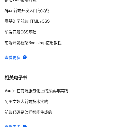
前端组件之Bootstrap与Ant design of Vue
6
9
Ajax 前端开发入门与实战
探索现代前端工程化工具与流程：提升开发效率和项目质
6
10
零基础学前端HTML+CSS
量
前端开发CSS基础
前端开发框架Bootstrap使用教程
查看更多
相关电子书
Vue.js 在前端服务化上的探索与实践
阿里文娱大前端技术实践
前端代码是怎样智能生成的
查看更多