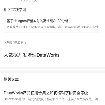
>
文章
> 正文
相关实践学习
基于Hologres轻量实时的高性能OLAP分析
本教程基于GitHub Archive公开数据集，通过DataWorks将GitHub中的项
⽬、行为等20多种事件类型数据实时采集至Hologres进行分析，同时使用
DataV内置模板，快速搭建实时可视化数据大屏，从开发者、项⽬、编程
大数据与机器学习
语⾔等多个维度了解GitHub实时数据变化情况。
大数据开发治理DataWorks
相关文章
DataWorks产品使用合集之如何编辑字段安全等级
DataWorks作为一站式的数据开发与治理平台，提供了从数据采集、清洗、开发、调度、服务化、质量监控到安全管理的全套解决方案，帮助企业构建高效、规范、安全的大数据处理体系。以下是对DataWorks产品使用合集的概述，涵盖数据处理的各个环节。