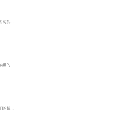
具体化到一个假设的场景或功能中，我们可以构想一个智能家居场景，并通过智能家居系统来执行一系列操作。这里，我将以“智能灯光控制”和“智能安防系统”为例，说明如何通过智能家居系统来操作这些设备。
在智能家居的浪潮中，物联网技术让生活更加便捷。然而，随之而来的安全问题也不容忽视。本文将揭示智能家居设备可能面临的安全风险，并提供实用的防护措施，帮助用户构建一个更安全的智能生活环境。
在智能家居的便捷背后，潜藏着不容忽视的安全风险。本文旨在揭示物联网设备可能遭遇的网络攻击类型，并探讨如何通过合理的预防措施来加固我们的智能家园。从技术角度出发，我们将深入分析黑客入侵的途径，并提出有效的防御策略，以期为打造一个更安全的智能家居环境提供指导。