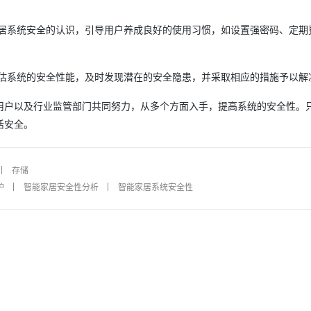
居系统安全的认识，引导用户养成良好的使用习惯，如设置强密码、定期
AI 应用
10分钟微调：让0.6B模型媲美235B模
多模态数据信
型
依托云原生高可用架构,实现Dify私有化部署
用1%尺寸在特定领域达到大模型90%以上效果
估系统的安全性能，及时发现潜在的安全隐患，并采取相应的措施予以解
一个 AI 助手
超强辅助，Bol
即刻拥有 DeepSeek-R1 满血版
在企业官网、通讯软件中为客户提供 AI 客服
用户以及行业监管部门共同努力，从多个方面入手，提高系统的安全性。
多种方案随心选，轻松解锁专属 DeepSeek
活安全。
存储
护
智能家居安全性分析
智能家居系统安全性