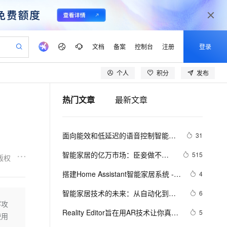
文档
备案
控制台
注册
登录
个人
积分
发布
验
作计划
器
AI 活动
专业服务
服务伙伴合作计划
开发者社区
加入我们
产品动态
服务平台百炼
阿里云 OPC 创新助力计划
热门文章
最新文章
一站式生成采购清单，支持单品或批量购买
io：打造专属 AI 语音助手
S产品伙伴计划（繁花）
峰会
CS
造的大模型服务与应用开发平台
一句话生成原生可编辑精美 PPT 文稿
AI 生产力先锋
Al MaaS 服务伙伴赋能合作
域名
博文
Careers
至高可申请百万元
Qwen3.8-Max 模型上线
开启高性价比 AI 编程新体验
弹性可伸缩的云计算服务
Qwen-Audio-3.0-Realtime 端到端实时语音角色扮演
输入一句话想法, 轻松生成专业的 PPT
先锋实践拓展 AI 生产力的边界
Token 补贴，五大权
计划
海大会
伙伴信用分合作计划
商标
问答
社会招聘
面向能效和低延迟的语音控制智能家
31
益加速 OPC 成功
eek-V4-Pro
SS
一键部署幻兽帕鲁游戏服务器
飞天发布时刻
HOT
Open Search 向量检索版支
划
备案
电子书
校园招聘
居：离线语音识别与物联网集成方案
pSeek-V4-Pro
视频创作，一键激活电商全链路生产力
稳定、安全、高性价比、高性能的云存储服务
一键购买专属联机服务器，轻松开启游戏
所见，即是所愿
持视频检索 Pipeline 功能
更多支持
智能家居的亿万市场：臣妾做不到
515
版权
——论文阅读
划
公司注册
镜像站
视频生成
语音识别与合成
啊
专属 QwenPaw
漫剧工坊：一站式动画创作平台
AI 实训营
HOT
应用身份服务 (IDaaS)
搭建Home Assistant智能家居系统 - 
4
合作伙伴培训与认证
划
上云迁移
站生成，高效打造优质广告素材
全接入的云上超级电脑
从聊天伙伴进化为能主动干活的本地数字员工
快速生产连贯的高质量长漫剧
从基础到进阶，Agent 创客手把手教你
OpenClaw 管理能力上线
随时随地控制你的家庭设备「内网穿
lScope
我要反馈
e-1.1-T2V
Qwen3-TTS-Flash
智能家居技术的未来：从自动化到人
6
查询合作伙伴
透」（四）
n Alibaba Cloud ISV 合作
代维服务
建企业门户网站
10 分钟搭建微信、支付宝小程序
客攻
MaxCompute MaxFrame 提
工智能
畅细腻的高质量视频
离线语音合成大模型，多语言方言自适应，低延迟高稳定
创新加速
Reality Editor旨在用AR技术让你真正
ope
登录合作伙伴管理后台
5
我要建议
站，无忧落地极速上线
以可视化方式快速构建移动和 PC 门户网站
国内短信简单易用，安全可靠，秒级触达，全球覆盖200+国家和地区。
高效部署网站，快速应用到小程序
供自动弹性内存功能
使用
成为智能家居的主人