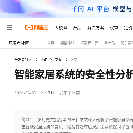
大模型
产品
解决方案
权益
定价
开发者社区
首页
模型体验
探索云世界
问产品
动手实
大模型
产品
解决方案
权益
定价
云市场
伙伴
服务
了解阿里云
精选产品
精选解决方案
普惠上云
产品定价
精选商城
成为销售伙伴
售前咨询
为什么选择阿里云
千问AI平台
开发者社区
IoT
文章
正文
了解云产品的定价详情
大模型服务平台百炼
千问办公，解锁你的工作
普惠上云 官方力荐
分销伙伴
在线服务
网站建设
什么是云计算
大
智能家居系统的安全性分
大模型服务与应用平台
企业级Agent产品，直接
云服务器38元/年起，超
咨询伙伴
多端小程序
技术领先
云上成本管理
售后服务
轻量应用服务器
Agency Agents：拥
官方推荐返现计划
大模型
精选产品
精选解决方案
Salesforce 国际版订阅
稳定可靠
管理和优化成本
推荐新用户得奖励，单订单
销售伙伴合作计划
2024-06-30
311
发布于河南
自助服务
友盟天域
安全合规
人工智能与机器学习
AI
文本生成
云数据库 RDS
HappyHorse 打造一
云工开物
无影生态合作计划
在线服务
观测云
分析师报告
高校专属算力普惠，学生认
计算
互联网应用开发
Qwen3.8-Max
HOT
Salesforce On Alibaba C
工单服务
Tuya 物联网平台阿里云
研究报告与白皮书
人工智能平台 PAI
快速拥有专属 OpenClaw
简介：
【6月更文挑战第29天】本文深入剖析了智能家居系
大模
Consulting Partner 合
大数据
容器
智能体时代全能旗舰模型
免费试用
短信专区
一站式AI开发、训练和推
击智能家居系统的常见手段及其潜在后果。文章还探讨了智
蓝凌 OA
AI 大模型销售与服务生
现代化应用