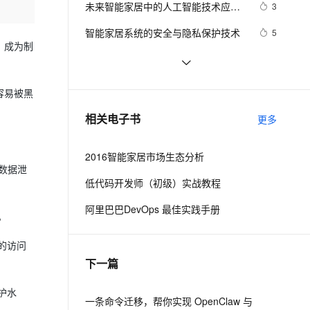
安全
未来智能家居中的人工智能技术应用
我要投诉
e-1.1-I2V
Cosyvoice-V3-Flash
3
PolarDB
上云场景组合购
Milvus 弹性伸缩功能新增节
伴
与发展
漫剧创作，剧本、分镜、视频高效生成
100%兼容MySQL、PostgreSQL，兼容Oracle，支持集中和分布式
覆盖90%+业务场景，专享组合折扣价
点支持范围
畅自然，细节丰富
高表现力语音合成大模型，语音克隆听感自然
VPN
智能家居系统的安全与隐私保护技术
5
，成为制
ernetes 版 ACK
云聚AI 严选权益
AI 原生数据库服务发布
SSL 证书
「镁客·请讲」BroadLink刘宗孺：
572
2V
Fun-ASR
，一键激活高效办公新体验
理容器应用的 K8s 服务
精选AI产品，从模型到应用全链提效
Agent 数据网关
市场进入拐点，要让智能家居更多
文戏情感细腻自然，动作戏激烈拳拳到肉，实现更强表演能力
支持中英文自由切换，具备更强的噪声鲁棒性
堡垒机
科沃斯机器人：让机器人拥有智能大
4
学会“自主学习”
容易被黑
AI 用量加速计划
云原生数据库 PolarDB
脑，引领智能家居升级变革
防火墙
、识别商机，让客服更高效、服务更出色。
逃离智能家居“怪圈”，智能音箱并不是
新老同享，达量后返
Agentic Database 发布
2
相关电子书
更多
唯一入口
主机安全
应用
2016智能家居市场生态分析
千问办公
NEW
AI 应用及服务市场
数据泄
的智能体编程平台
一站式AI生产力平台
低代码开发师（初级）实战教程
AI 应用
伶鹊
阿里巴巴DevOps 最佳实践手册
。
企业级人与Agent协作平台，接入和调度多个数字员工
智能客服平台，对话机器人、对话分析、智能外呼
大模型
的访问
大模型服务平台百炼 - 全妙
自然语言处理
下一篇
应用创作平台
多模态内容创作工具，已接入 DeepSeek
数据标注
护水
机器学习
一条命令迁移，帮你实现 OpenClaw 与