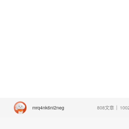
mrq4nk6ni2neg
808文章
10