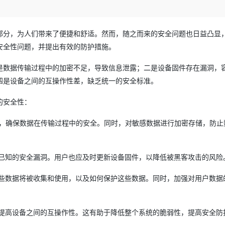
Deepseek-v4-pro
HappyHors
同享
万小智 AI 建站低至 15元/月
Qoder CN
AI 短剧/漫剧
云原生数据库 
快递物流查询
WordPress
成为服务伙
高校合作
点，立即开启云上创新
覆盖公网/内网、递归/权威、移动APP等全场景解析服务
送.CN域名，送备案服务码
基于千问大模型等，支持代码智能生成、研发智能问答
AI助力短剧
态智能体模型
旗舰 MoE 大模型，百万上下文与顶尖推理能力
图生视频，流
Ubuntu
服务生态伙伴
部分，为人们带来了便捷和舒适。然而，随之而来的安全问题也日益凸显
云工开物
企业应用
Works
Night Plan 支持 Qwen 3.8-Max
云原生大数据计算服务 MaxCompute
AI 办公
容器服务 Kub
NEW
GLM-5.2
Wan2.7-T
Red Hat
安全性问题，并提出有效的防护措施。
30+ 款产品免费体验
Data Agent 驱动的一站式 Data+AI 开发治理平台
夜间 5 折，Qwen/Meoo/TokenPlan 客户专享
面向分析的企业级SaaS模式云数据仓库
AI智能应用
提供一站式管
科研合作
视觉 Coding、空间感知、多模态思考等全面升级
1M上下文，专为长程任务能力而生
ERP
堂（旗舰版）
SUSE
是数据传输过程中的加密不足，导致信息泄露；二是设备固件存在漏洞，
智能客服
CRM
防护产品
2个月
自动承接线索
四是设备之间的互操作性差，缺乏统一的安全标准。
建站小程序
OA 办公系统
AI 应用构建
大模型原生
的安全性：
力提升
财税管理
模板建站
Qoder
大模型服务平台百炼-应用模版
HOT
NEW
协议，确保数据在传输过程中的安全。同时，对敏感数据进行加密存储，防止
面向真实软件
个人版上线、团队版降价；千问3.8-Max首发发尝鲜
丰富多元化的应用模版和解决方案
400电话
定制建站
万有无界
大模型服务平台百炼-智能体
方案
广告营销
模板小程序
已知的安全漏洞。用户也应及时更新设备固件，以降低被黑客攻击的风险
的模型效果
灵活可视化地构建企业级 Agent
定制小程序
些数据将被收集和使用，以及如何保护这些数据。同时，加强对用户数据
秒悟
人工智能平台 PAI
APP 开发
云端极速 AI 
新一代 AI 视频生成模型，深度适配广告营销等场景
AI Native 的算法工程平台，一站式完成建模、训练、推理服务部署
建站系统
提高设备之间的互操作性。这有助于降低整个系统的脆弱性，提高安全防