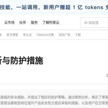
云市场
伙伴
服务
了解阿里云
践
官方博客
考认证
TIANCHI大赛
活动广场
下载
AI 特惠
数据与 API
成为产品伙伴
企业增值服务
最佳实践
价格计算器
AI 场景体
基础软件
产品伙伴合
阿里云认证
市场活动
配置报价
大模型
自助选配和估算价格
新方式
睿译宝，AI翻译排版一步到位
智启 AI 普惠权益
产品生态集成认证中心
企业支持计划
云上春晚
域名与网站
千问官方 MaaS 平台，为开发者和 Agent 而生，新用户赠送 1 亿 + tokens 额度
Qwen Aud
AI Coding
阿里云Maa
2026 阿里云
云服务器 E
为企业打
数据集
Windows
大模型认证
模型
NEW
NEW
析与防护措施
交付可用成果
值低价云产品抢先购
上传文档即自动完成翻译和格式还原
至高享 1亿+免费 tokens，加速 Al 应用落地
提供智能易用的域名与建站服务
智能编程，一键
安全可靠、
产品生态伙伴
专家技术服务
云上奥运之旅
弹性计算合作
阿里云中企出
手机三要素
宝塔 Linux
全部认证
价格优势
有专属领域专家
GLM-5.2：长任务时代开源旗舰模型
阿里云 OPC 创新助力计划
千问大模型
即刻拥有 DeepS
AI 电商营销
对象存储 O
大模型
产品生态伙伴工作台
企业增值服务台
云栖战略参考
云存储合作计
云栖大会
身份实名认证
CentOS
训练营
推动算力普惠，释放技术红利
最高返9万
多领域专家智能体,一键组建 AI 虚拟交付团队
快速构建应用程序和网站，即刻迈出上云第一步
至高百万元 Token 补贴，加速一人公司成长
多元化、高性能、安全可靠的大模型服务
真正可用的 1M 上下文,一次完成代码全链路开发
轻松解锁专属 Dee
从图文生成到
云上的中国
数据库合作计
活动全景
短信
Docker
图片和
站式影视创作平台
Hermes Agent，打造自进化智能体
Token Plan 模型订阅计划
数字证书管理服务（原SSL证书）
5 分钟轻松部署
AI 广告创作
无影云电脑
企业成长
NEW
信息公告
看见新力量
云网络合作计
OCR 文字识别
JAVA
证享300元代金券
可视化编排打通从文字构思到成片全链路闭环
全托管，含MySQL、PostgreSQL、SQL Server、MariaDB多引擎
自主进化，持久记忆，越用越聪明
Qwen3.8-Max 首发尝鲜，限时加量 10 倍，夜间低至2折
实现全站HTTPS，呈现可信的WEB访问
图文、视频一
随时随地安
魔搭 Mode
Kimi-K3
HappyHors
NEW
loud
服务实践
官网公告
金融模力时刻
Salesforce O
版
发票查验
全能环境
Claude Code + GStack 打造工程团队
千问办公，限时限量积分加倍
Qoder
低代码高效构
AI 建站
短信服务
统面临的安全威胁，并提出了相应的防护策略。通过案例分析，揭示了黑
型
NEW
作计划
Kimi 最新旗舰模型，长程编程与推理利器
让文字生成流
计划
创新中心
魔搭 ModelSc
健康状态
理服务
让AI从“聊天伙伴”进化为能干活的“数字员工”
安装技能 GStack，拥有专属 AI 工程团队
你的AI工作搭子，覆盖日常办公高频场景
面向真实软件的智能体编程平台
0 代码专业建
能家居设备制造商在提升产品安全性方面应采取的措施，以及用户在日常
客户案例
天气预报查询
操作系统
态合作计划