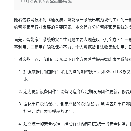
存储
天池大赛
中可以实施的安全最佳实践。
Qwen3.7-Plus
云解析DNS
解决方案免费试用 新老
电子合同
最高领取价值200元试用
能看、能想、能动手的多模
安全
网络与CDN
AI 算法大赛
畅捷通
随着物联网技术的飞速发展，智能家居系统已成为现代生活的一
大数据开发治理平台 Data
AI 产品 免费试用
网络
安全
云开发大赛
Qwen3-VL-Plus
Tableau 订阅
约智能家居行业发展的重要因素。本文旨在分析智能家居系统的
1亿+ 大模型 tokens 和 
可观测
入门学习赛
中间件
AI空中课堂在线直播课
首先，智能家居系统的安全性问题主要表现在以下几个方面：一
云防火墙
140+云产品 免费试用
上云与迁云
云原生的云上边界网络安全
产品新客免费试用，最长1
客利用；三是用户隐私保护不力，个人数据被非法收集和使用；
数据库
生态解决方案
大模型服务
企业出海
大模型ACA认证体验
针对这些问题，我们可以从以下几个方面着手提高智能家居系统
大数据计算
助力企业全员 AI 认知与能
行业生态解决方案
千问AI平台-Token Plan
政企业务
媒体服务
加强数据传输加密：采用先进的加密技术，如SSL/TLS
开发者生态解决方案
露。
企业服务与云通信
千问AI平台-模型体验
AI 开发和 AI 应用解决
定期更新设备固件：设备制造商应定期发布固件更新，修复
在线体验全尺寸、多种模态
域名与网站
强化用户隐私保护：制定严格的隐私政策，明确告知用户哪
Happy 系列大模型
终端用户计算
控制，防止未经授权的访问。
Serverless
建立统一的安全标准：推动行业内部制定统一的安全标准，
开发工具