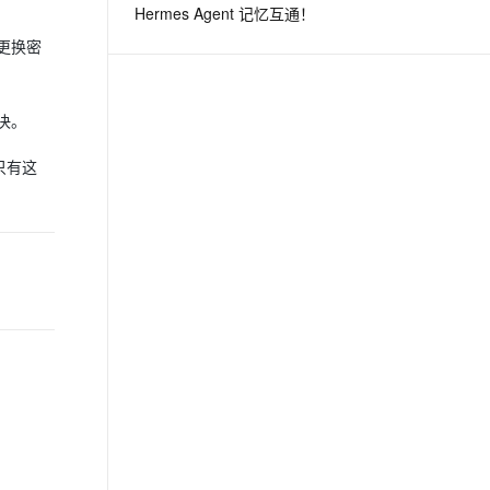
Hermes Agent 记忆互通！
更换密
息提取
与 AI 智能体进行实时音视频通话
从文本、图片、视频中提取结构化的属性信息
构建支持视频理解的 AI 音视频实时通话应用
决。
t.diy 一步搞定创意建站
构建大模型应用的安全防护体系
通过自然语言交互简化开发流程,全栈开发支持
通过阿里云安全产品对 AI 应用进行安全防护
只有这