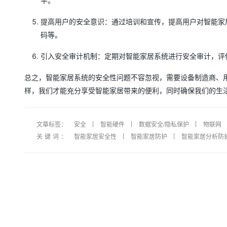
平。
大模型解决方案
迁移与运维管理
提高用户的安全意识：通过培训和宣传，提高用户对智能家
快速部署 Dify，高效搭建 
码等。
专有云
引入安全审计机制：定期对智能家居系统进行安全审计，评
10 分钟在聊天系统中增加
总之，智能家居系统的安全性问题不容忽视，需要设备制造商、
样，我们才能充分享受智能家居带来的便利，同时确保我们的生
文章标签：
安全
智能硬件
数据安全/隐私保护
物联网
关键词：
智能家居安全性
智能家居防护
智能家居分析防