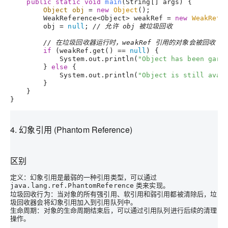
public
static
void
main
(String[] args)
 {

Object
obj
=
new
Object
();

        WeakReference<Object> weakRef = 
new
WeakRefe
        obj = 
null
; 
// 允许 obj 被垃圾回收
// 在垃圾回收器运行时，weakRef 引用的对象会被回收
if
 (weakRef.get() == 
null
) {

            System.out.println(
"Object has been garb
        } 
else
 {

            System.out.println(
"Object is still avai
        }

    }

4. 幻象引用 (Phantom Reference)
区别
定义
：幻象引用是最弱的一种引用类型，可以通过
类来实现。
java.lang.ref.PhantomReference
垃圾回收行为
：当对象的所有强引用、软引用和弱引用都被清除后，垃
圾回收器会将幻象引用加入到引用队列中。
生命周期
：对象的生命周期结束后，可以通过引用队列进行后续的清理
操作。