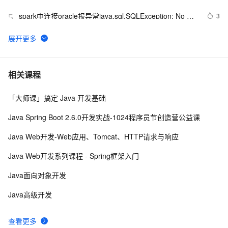
spark中连接oracle报异常java.sql.SQLException: No 
3
5
suitable driver
二叉树 - 建立与遍历使用Java
4
6
Java 图书管理系统详解
4
7
相关课程
「大师课」搞定 Java 开发基础
Kubernetes官方java客户端之七：patch操作
9
8
Java Spring Boot 2.6.0开发实战-1024程序员节创造营公益课
Java 注解 阐释 hibernate ORM
593
9
Java Web开发-Web应用、Tomcat、HTTP请求与响应
java 中的多线程   内部类实现 数据共享 和 Runnable实
8
10
Java Web开发系列课程 - Spring框架入门
现数据共享
Java面向对象开发
Java高级开发
查看更多