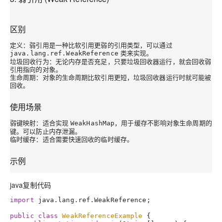
区别
定义
：弱引用是一种比软引用更弱的引用类型，可以通过
类来实现。
java.lang.ref.WeakReference
垃圾回收行为
：无论内存是否充足，只要垃圾回收器运行，就会回收弱
引用指向的对象。
生命周期
：对象的生命周期比软引用更短，垃圾回收器运行时就可能被
回收。
使用场景
弱键映射
：适合实现
，用于缓存不影响对象生命周期的
WeakHashMap
键。可以防止内存泄漏。
临时缓存
：适合需要快速回收的临时缓存。
示例
java
复制代码
import
 java.lang.ref.WeakReference;

public
class
WeakReferenceExample
 {
