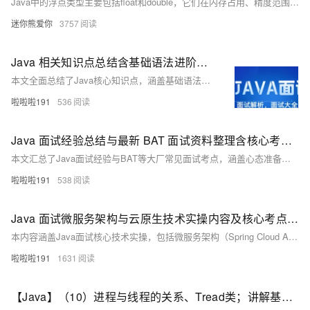
Java中的浮点类型主要包括float和double，它们在内存占用、精度范围和使用场景上有显著差异。float占用4字节，提供约6-7位有效数字；double占用8字节，提供约15-16位有效数字。float适合内存敏感或精度要求不高的场景，而double精度更高，是Java默认的浮点类型，推荐在大多数情况下使用。两者都存在精度限制，不能用于需要精确计算的金融领域。比较浮点数时应使用误差范围或BigDecimal类。科学计算和工程计算通常使用double，而金融计算应使用BigDecimal。
迷你熊爱你
3757
Java 相关知识点总结含基础语法进阶技巧及面试重点知识
本文全面总结了Java核心知识点，涵盖基础语法、面向对象、集合框架、并发编程、网络编程及主流框架如Spring生态、MyBatis等，结合JVM原理与性能优化技巧，并通过一个学生信息管理系统的实战案例，帮助你快速掌握Java开发技能，适合Java学习与面试准备。
啦啦啦191
536
Java 面试经验总结与最新 BAT 面试资料整理含核心考点的 Java 面试经验及最新 BAT 面试资料
本文汇总了Java面试经验与BAT等大厂常见面试考点，涵盖心态准备、简历优化、面试技巧及Java基础、多线程、JVM、数据库、框架等核心技术点，并附实际代码示例，助力高效备战Java面试。
啦啦啦191
538
Java 面试微服务架构与云原生技术实操内容及核心考点梳理 Java 面试
本内容涵盖Java面试核心技术实操，包括微服务架构（Spring Cloud Alibaba）、响应式编程（WebFlux）、容器化（Docker+K8s）、函数式编程、多级缓存、分库分表、链路追踪（Skywalking）等大厂高频考点，助你系统提升面试能力。
啦啦啦191
1631
【Java】（10）进程与线程的关系、Tread类；讲解基本线程安全、网络编程内容；JSON序列化与反序列化