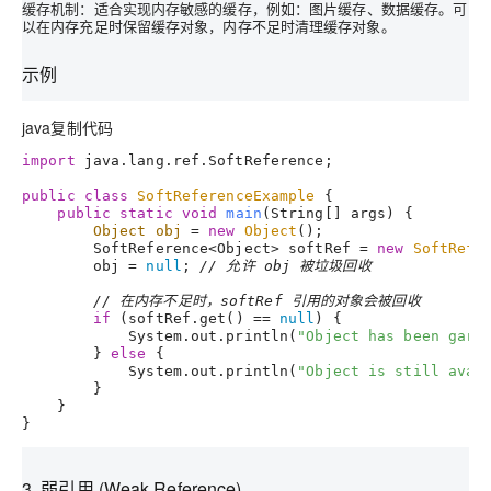
缓存机制
：适合实现内存敏感的缓存，例如：图片缓存、数据缓存。可
以在内存充足时保留缓存对象，内存不足时清理缓存对象。
示例
java
复制代码
import
 java.lang.ref.SoftReference;

public
class
SoftReferenceExample
 {

public
static
void
main
(String[] args)
 {

Object
obj
=
new
Object
();

        SoftReference<Object> softRef = 
new
SoftRefe
        obj = 
null
; 
// 允许 obj 被垃圾回收
// 在内存不足时，softRef 引用的对象会被回收
if
 (softRef.get() == 
null
) {

            System.out.println(
"Object has been garb
        } 
else
 {

            System.out.println(
"Object is still avai
        }

    }

3. 弱引用 (Weak Reference)