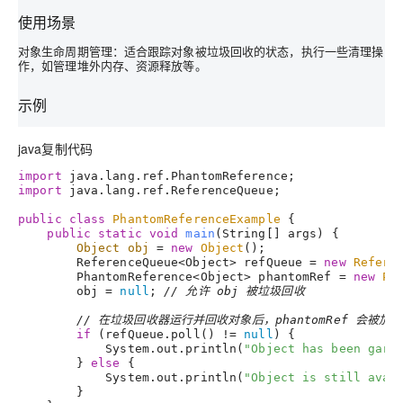
使用场景
对象生命周期管理
：适合跟踪对象被垃圾回收的状态，执行一些清理操
作，如管理堆外内存、资源释放等。
示例
java
复制代码
import
import
 java.lang.ref.ReferenceQueue;

public
class
PhantomReferenceExample
 {

public
static
void
main
(String[] args)
 {

Object
obj
=
new
Object
();

        ReferenceQueue<Object> refQueue = 
new
Refere
        PhantomReference<Object> phantomRef = 
new
Ph
        obj = 
null
; 
// 允许 obj 被垃圾回收
// 在垃圾回收器运行并回收对象后，phantomRef 会被加
if
 (refQueue.poll() != 
null
) {

            System.out.println(
"Object has been garb
        } 
else
 {

            System.out.println(
"Object is still avai
        }
