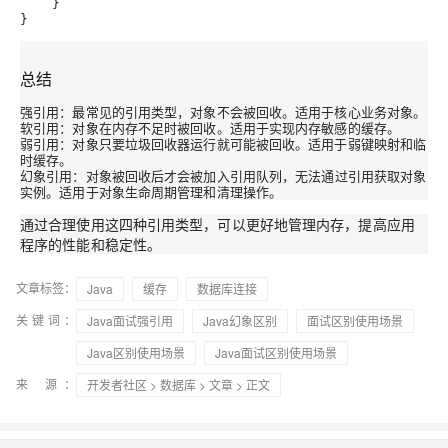
    }

总结
强引用
：最常见的引用类型，对象不会被回收。适用于核心业务对象。
软引用
：对象在内存不足时被回收。适用于实现内存敏感的缓存。
弱引用
：对象只要垃圾回收器运行就可能被回收。适用于弱键映射和临
时缓存。
幻象引用
：对象被回收后才会被加入引用队列，无法通过引用获取对象
实例。适用于对象生命周期管理和清理操作。
通过合理使用这四种引用类型，可以更好地管理内存，提高应用
程序的性能和稳定性。
文章标签：
Java
缓存
数据库连接
关键词：
Java面试强引用
Java幻象区别
面试区别使用场景
Java区别使用场景
Java面试区别使用场景
来 源：
开发者社区
>
数据库
>
文章
> 正文