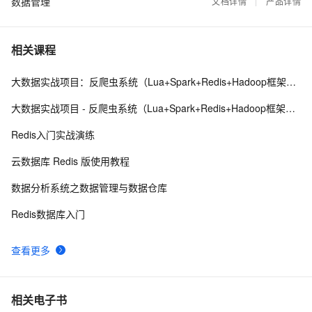
数据管理
自建MySQL数据库免费上云？手把手教你用阿里云数据
文档详情
产品详情
18
8
传输服务DTS！
阿里云DTS踩坑经验分享系列｜DTS打通SQL Server数
18
9
相关课程
据通道能力介绍
告别切屏｜阿里云DMS MCP+通义灵码30分钟搞定电商
18
10
大数据实战项目：反爬虫系统（Lua+Spark+Redis+Hadoop框架搭建）第一阶段
秒杀开发
大数据实战项目 - 反爬虫系统（Lua+Spark+Redis+Hadoop框架搭建）第六阶段
Redis入门实战演练
云数据库 Redis 版使用教程
数据分析系统之数据管理与数据仓库
Redis数据库入门
查看更多
相关电子书