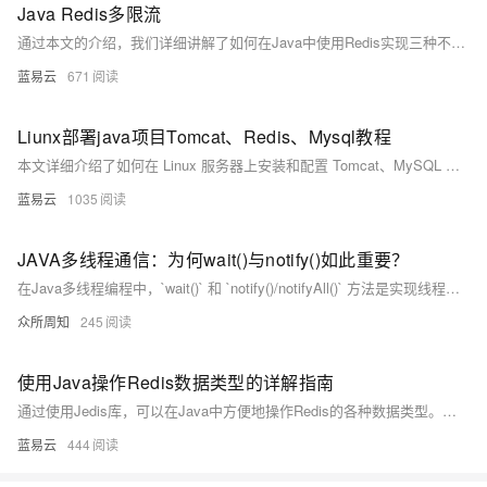
Java Redis多限流
通过本文的介绍，我们详细讲解了如何在Java中使用Redis实现三种不同的限流策略：固定窗口限流、滑动窗口限流和令牌桶算法。每种限流策略都有其适用的场景和特点，根据具体需求选择合适的限流策略可以有效保护系统资源和提高服务的稳定性。
蓝易云
671
Liunx部署java项目Tomcat、Redis、Mysql教程
本文详细介绍了如何在 Linux 服务器上安装和配置 Tomcat、MySQL 和 Redis，并部署 Java 项目。通过这些步骤，您可以搭建一个高效稳定的 Java 应用运行环境。希望本文能为您在实际操作中提供有价值的参考。
蓝易云
1035
JAVA多线程通信：为何wait()与notify()如此重要？
在Java多线程编程中，`wait()` 和 `notify()/notifyAll()` 方法是实现线程间通信的核心机制。它们通过基于锁的方式，使线程在条件不满足时进入休眠状态，并在条件满足时被唤醒，从而确保数据一致性和同步。相比其他通信方式，如忙等待，这些方法更高效灵活。 示例代码展示了如何在生产者-消费者模型中使用这些方法实现线程间的协调和同步。
众所周知
245
使用Java操作Redis数据类型的详解指南
通过使用Jedis库，可以在Java中方便地操作Redis的各种数据类型。本文详细介绍了字符串、哈希、列表、集合和有序集合的基本操作及其对应的Java实现。这些示例展示了如何使用Java与Redis进行交互，为开发高效的Redis客户端应用程序提供了基础。希望本文的指南能帮助您更好地理解和使用Redis，提升应用程序的性能和可靠性。
蓝易云
444