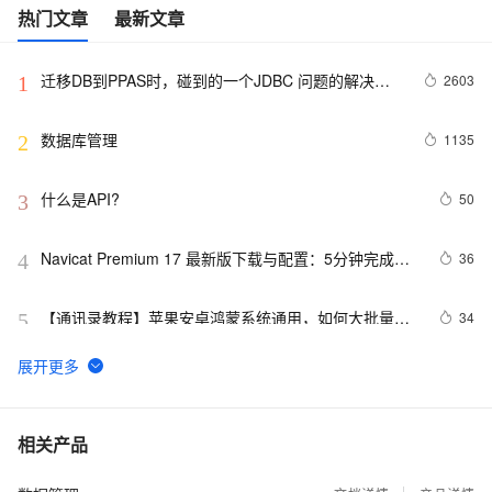
热门文章
最新文章
迁移DB到PPAS时，碰到的一个JDBC 问题的解决方
2603
1
法
数据库管理
1135
2
什么是API?
50
3
Navicat Premium 17 最新版下载与配置：5分钟完成企
36
4
业级数据库工具部署
【通讯录教程】苹果安卓鸿蒙系统通用，如何大批量导
34
5
入手机号码到手机的通讯录，下面教你方法，只需1分钟
搞定几万个号码的导入手机电话本
Notebook支持归档查询、多表数据分析
30
6
Linux 安装 mysql  | 创建mysql 工具连接不上的解决办
26
7
相关产品
法