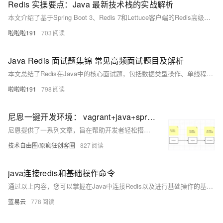
Redis 实操要点：Java 最新技术栈的实战解析
本文介绍了基于Spring Boot 3、Redis 7和Lettuce客户端的Redis高级应用实践。内容包括：1）现代Java项目集成Redis的配置方法；2）使用Redisson实现分布式可重入锁与公平锁；3）缓存模式解决方案，包括布隆过滤器防穿透和随机过期时间防雪崩；4）Redis数据结构的高级应用，如HyperLogLog统计UV和GeoHash处理地理位置。文章提供了详细的代码示例，涵盖Redis在分布式系统中的核心应用场景，特别适合需要处理高并发、分布式锁等问题的开发场景。
啦啦啦191
703
Java Redis 面试题集锦 常见高频面试题目及解析
本文总结了Redis在Java中的核心面试题，包括数据类型操作、单线程高性能原理、键过期策略及分布式锁实现等关键内容。通过Jedis代码示例展示了String、List等数据类型的操作方法，讲解了惰性删除和定期删除相结合的过期策略，并提供了Spring Boot配置Redis过期时间的方案。文章还探讨了缓存穿透、雪崩等问题解决方案，以及基于Redis的分布式锁实现，帮助开发者全面掌握Redis在Java应用中的实践要点。
啦啦啦191
798
尼恩一键开发环境： vagrant+java+springcloud+redis+zookeeper镜像下载(&制作详解)
尼恩提供了一系列文章，旨在帮助开发者轻松搭建一键开发环境，涵盖Java分布式、高并发场景下的多种技术组件安装与配置。内容包括但不限于Windows和CentOS虚拟机的安装与排坑指南、MySQL、Kafka、Redis、Zookeeper等关键组件在Linux环境下的部署教程，并附带详细的视频指导。此外，还特别介绍了Vagrant这一虚拟环境部署工具，
技术自由圈/原疯狂创客圈
827
java连接redis和基础操作命令
通过以上内容，您可以掌握在Java中连接Redis以及进行基础操作的基本方法，进而在实际项目中灵活应用。
蓝易云
778