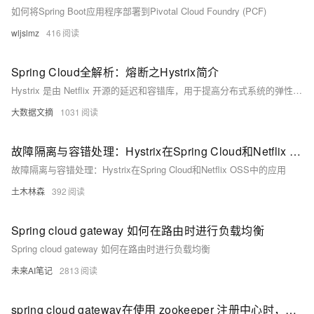
如何将Spring Boot应用程序部署到Pivotal Cloud Foundry (PCF)
wljslmz
416
Spring Cloud全解析：熔断之Hystrix简介
Hystrix 是由 Netflix 开源的延迟和容错库，用于提高分布式系统的弹性。它通过断路器模式、资源隔离、服务降级及限流等机制防止服务雪崩。Hystrix 基于命令模式，通过 `HystrixCommand` 封装对外部依赖的调用逻辑。断路器能在依赖服务故障时快速返回备选响应，避免长时间等待。此外，Hystrix 还提供了监控功能，能够实时监控运行指标和配置变化。依赖管理方面，可通过 `@EnableHystrix` 启用 Hystrix 支持，并配置全局或局部的降级策略。结合 Feign 可实现客户端的服务降级。
大数据文摘
1031
故障隔离与容错处理：Hystrix在Spring Cloud和Netflix OSS中的应用
故障隔离与容错处理：Hystrix在Spring Cloud和Netflix OSS中的应用
土木林森
392
Spring cloud gateway 如何在路由时进行负载均衡
Spring cloud gateway 如何在路由时进行负载均衡
未来AI笔记
2813
spring cloud gateway在使用 zookeeper 注册中心时，配置https 进行服务转发