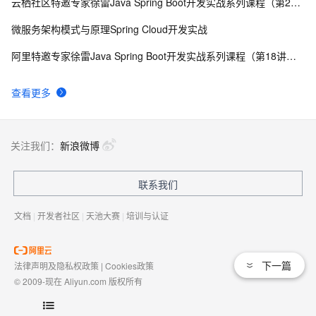
云栖社区特邀专家徐雷Java Spring Boot开发实战系列课程（第20讲）：经典面试题与阿里等名企内部招聘求职面试技巧
微服务架构模式与原理Spring Cloud开发实战
阿里特邀专家徐雷Java Spring Boot开发实战系列课程（第18讲）：制作Java Docker镜像与推送到DockerHub和阿里云Docker仓库
查看更多
关注我们：
新浪微博
联系我们
文档
|
开发者社区
|
天池大赛
|
培训与认证
下一篇
法律声明及隐私权政策
|
Cookies政策
© 2009-现在 Aliyun.com 版权所有
增值电信业务经营许可证：
浙B2-20080101
域名注册服务机构许可：
浙D3-20210002