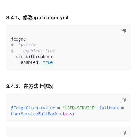
3.4.1、修改application.yml
feign:
#  hystrix:
#    enabled: true
circuitbreaker:
enabled:
true
3.4.2、在方法上修改
@FeignClient(
value = 
"USER-SERVICE"
,fallback = 
UserServiceFallBack.
class
)