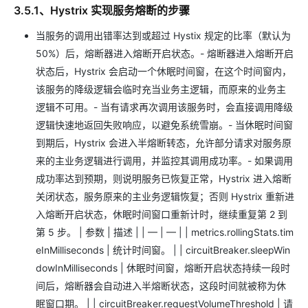
3.5.1、Hystrix 实现服务熔断的步骤
当服务的调用出错率达到或超过 Hystix 规定的比率（默认为
50%）后，熔断器进入熔断开启状态。- 熔断器进入熔断开启
状态后，Hystrix 会启动一个休眠时间窗，在这个时间窗内，
该服务的降级逻辑会临时充当业务主逻辑，而原来的业务主
逻辑不可用。- 当有请求再次调用该服务时，会直接调用降级
逻辑快速地返回失败响应，以避免系统雪崩。- 当休眠时间窗
到期后，Hystrix 会进入半熔断转态，允许部分请求对服务原
来的主业务逻辑进行调用，并监控其调用成功率。- 如果调用
成功率达到预期，则说明服务已恢复正常，Hystrix 进入熔断
关闭状态，服务原来的主业务逻辑恢复；否则 Hystrix 重新进
入熔断开启状态，休眠时间窗口重新计时，继续重复第 2 到
第 5 步。 | 参数 | 描述 | | — | — | | metrics.rollingStats.tim
eInMilliseconds | 统计时间窗。 | | circuitBreaker.sleepWin
dowInMilliseconds | 休眠时间窗，熔断开启状态持续一段时
间后，熔断器会自动进入半熔断状态，这段时间就被称为休
眠窗口期。 | | circuitBreaker.requestVolumeThreshold | 请