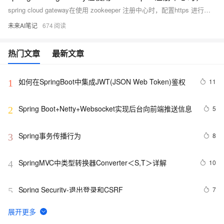
spring cloud gateway在使用 zookeeper 注册中心时，配置https 进行服务转发
未来AI笔记
674
热门文章
最新文章
如何在SpringBoot中集成JWT(JSON Web Token)鉴权
11
1
Spring Boot+Netty+Websocket实现后台向前端推送信息
5
2
Spring事务传播行为
8
3
SpringMVC中类型转换器Converter＜S,T＞详解
10
4
Spring Security-退出登录和CSRF 
7
5
spring boot 2以上版本整合mybatis
1
6