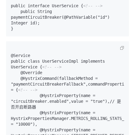
public interface UserService {
<!-- -->
    public String 
paymentCircuitBreaker(@PathVariable("id") 
Integer id);

@Service

public class UserServiceImpl implements 
UserService {
<!-- -->
    @Override

    @HystrixCommand(fallbackMethod = 
"paymentCircuitBreakerFallback",commandProperties 
= {
<!-- -->
            @HystrixProperty(name = 
"circuitBreaker.enabled",value = "true"),// 是
否开启断路器

            @HystrixProperty(name = 
HystrixPropertiesManager.METRICS_ROLLING_STATS_TIME_
= "10000"),

            @HystrixProperty(name = 