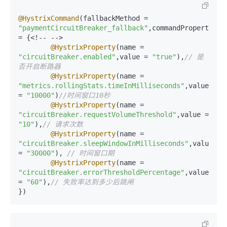
@HystrixCommand
(fallbackMethod = 
"paymentCircuitBreaker_fallback"
,commandProperties 
= {<!-- -->

@HystrixProperty
(name = 
"circuitBreaker.enabled"
,value = 
"true"
),
// 是
否开启断路器
@HystrixProperty
(name = 
"metrics.rollingStats.timeInMilliseconds"
,value 
= 
"10000"
)
//时间窗口10秒
@HystrixProperty
(name = 
"circuitBreaker.requestVolumeThreshold"
,value = 
"10"
),
// 请求次数
@HystrixProperty
(name = 
"circuitBreaker.sleepWindowInMilliseconds"
,value 
= 
"30000"
), 
// 时间窗口期
@HystrixProperty
(name = 
"circuitBreaker.errorThresholdPercentage"
,value 
= 
"60"
),
// 失败率达到多少后跳闸