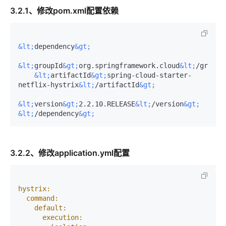
3.2.1、修改pom.xml配置依赖
&lt;
dependency
&gt;
&lt;
groupId
&gt;
org.springframework.cloud
&lt;
/groupI
&lt;
artifactId
&gt;
spring-cloud-starter-
netflix-hystrix
&lt;
/artifactId
&gt;
&lt;
version
&gt;
2.2.10.RELEASE
&lt;
/version
&gt;
&lt;
/dependency
&gt;
3.2.2、修改application.yml配置
hystrix:
command:
default:
execution: