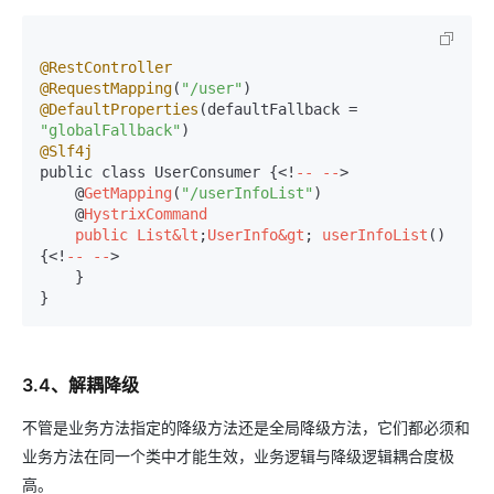
@RestController
@RequestMapping
(
"/user"
@DefaultProperties
(defaultFallback = 
"globalFallback"
@Slf4j
public class UserConsumer {<!
--
--
>

    @
GetMapping
(
"/userInfoList"
)

    @
HystrixCommand
public
List
&
lt
;
UserInfo
&
gt
; 
userInfoList
()
{<!
--
--
>

    }

3.4、解耦降级
不管是业务方法指定的降级方法还是全局降级方法，它们都必须和
业务方法在同一个类中才能生效，业务逻辑与降级逻辑耦合度极
高。