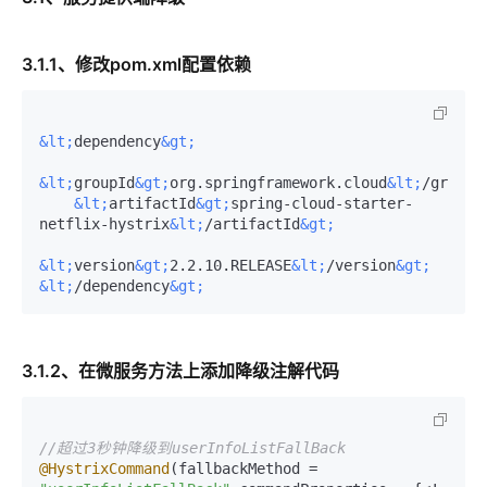
3.1.1、修改pom.xml配置依赖
&lt;
dependency
&gt;
&lt;
groupId
&gt;
org.springframework.cloud
&lt;
/groupI
&lt;
artifactId
&gt;
spring-cloud-starter-
netflix-hystrix
&lt;
/artifactId
&gt;
&lt;
version
&gt;
2.2.10.RELEASE
&lt;
/version
&gt;
&lt;
/dependency
&gt;
3.1.2、在微服务方法上添加降级注解代码
//超过3秒钟降级到userInfoListFallBack
@HystrixCommand
(fallbackMethod = 