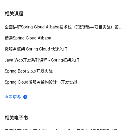
一个基于 Spring Boot 的项目骨架，少造轮子！ 
6
7
相关课程
全面讲解Spring Cloud Alibaba技术栈（知识精讲+项目实战）第二阶段
使用Spring缓存的简单Demo
774
8
精通Spring Cloud Alibaba
对ORM的支持 之 8.4 集成JPA ——跟我学spring3
569
9
微服务框架 Spring Cloud 快速入门
使用Spring Cloud Stream集成消息中间件
7
10
Java Web开发系列课程 - Spring框架入门
Spring Boot 2.5.x开发实战
Spring Cloud微服务架构设计与开发实战
查看更多
相关电子书