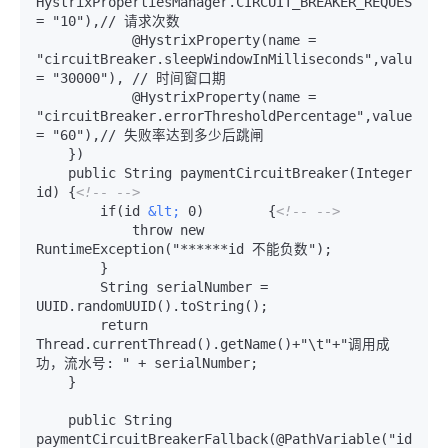
HystrixPropertiesManager.CIRCUIT_BREAKER_REQUEST_VOL
= "10"),// 请求次数

            @HystrixProperty(name = 
"circuitBreaker.sleepWindowInMilliseconds",value 
= "30000"), // 时间窗口期

            @HystrixProperty(name = 
"circuitBreaker.errorThresholdPercentage",value 
= "60"),// 失败率达到多少后跳闸

    })

    public String paymentCircuitBreaker(Integer 
id) {
<!-- -->
        if(id 
&lt;
 0)        {
<!-- -->
            throw new 
RuntimeException("******id 不能负数");

        }

        String serialNumber = 
UUID.randomUUID().toString();

        return 
Thread.currentThread().getName()+"\t"+"调用成
功，流水号: " + serialNumber;

    }

    public String 
paymentCircuitBreakerFallback(@PathVariable("id") 