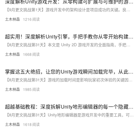
深度解析Unity游戏开发：从零构建可扩展与可维护的游戏架构，让你的游戏项目在模块化设计、脚本对象运用及状态模式处理中焕发新生，实现高效迭代与团队协作的完美平衡之路
【9月更文挑战第1天】游戏开发中的架构设计是项目成功的关键。良好的架构能提升开发效率并确保项目的长期可维护性和可扩展性。在使用Unity引擎时，合理的架构尤为重要。本文探讨了如何在Unity中实现可扩展且易维护的游戏架构，包括模块化设计、使用脚本对象管理数据、应用设计模式（如状态模式）及采用MVC/MVVM架构模式。通过这些方法，可以显著提高开发效率和游戏质量。例如，模块化设计将游戏拆分为独立模块。
土木林森
1216
超实用！深度解析Unity引擎，手把手教你从零开始构建精美的2D平面冒险游戏，涵盖资源导入、角色控制与动画、碰撞检测等核心技巧，打造沉浸式游戏体验完全指南
【8月更文挑战第31天】本文是 Unity 2D 游戏开发的全面指南，手把手教你从零开始构建精美的平面冒险游戏。首先，通过 Unity Hub 创建 2D 项目并导入游戏资源。接着，编写 `PlayerController` 脚本来实现角色移动，并添加动画以增强视觉效果。最后，通过 Collider 2D 组件实现碰撞检测等游戏机制。每一步均展示 Unity 在 2D 游戏开发中的强大功能。
土木林森
1668
掌握这五大绝招，让您的Unity游戏瞬间加载完毕，从此告别漫长等待，大幅提升玩家首次体验的满意度与留存率！
【8月更文挑战第31天】游戏的加载时间是影响玩家初次体验的关键因素，特别是在移动设备上。本文介绍了几种常见的Unity游戏加载优化方法，包括资源的预加载与异步加载、使用AssetBundles管理动态资源、纹理和模型优化、合理利用缓存系统以及脚本优化。通过具体示例代码展示了如何实现异步加载场景，并提出了针对不同资源的优化策略。综合运用这些技术可以显著缩短加载时间，提升玩家满意度。
土木林森
1985
超越基础教程：深度拆解Unity地形编辑器的每一个隐藏角落，让你的游戏世界既浩瀚无垠又细节满满——从新手到高手的全面技巧升级秘籍
【8月更文挑战第31天】Unity地形编辑器是游戏开发中的重要工具，可快速创建复杂多变的游戏环境。本文通过比较不同地形编辑技术，详细介绍如何利用其功能构建广阔且精细的游戏世界，并提供具体示例代码，展示从基础地形绘制到植被与纹理添加的全过程。通过学习这些技巧，开发者能显著提升游戏画面质量和玩家体验。
土木林森
1618