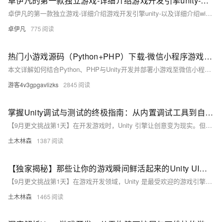
卓伊凡的第一款独立游戏-详细介绍游戏开发引擎unity-以及详细介绍windows和mac的安装步骤【01】
卓伊凡的第一款独立游戏-详细介绍游戏开发引擎unity-以及详细介绍windows和mac的安装步骤【01】
卓伊凡
775
热门小游戏源码（Python+PHP）下载-微信小程序游戏源码Unity发实战指南​
本文详解如何结合Python、PHP与Unity开发并部署小游戏至微信小程序。涵盖技术选型、Pygame实战、PHP后端对接、Unity转换适配及性能优化，提供从原型到发布的完整指南，助力开发者快速上手并发布游戏。
游客4v3gpgavlizks
2845
掌握Unity调试与测试的终极指南：从内置调试工具到自动化测试框架，全方位保障游戏品质不踩坑，打造流畅游戏体验的必备技能大揭秘！
【9月更文挑战第1天】在开发游戏时，Unity 引擎让创意变为现实。但软件开发中难免遇到 Bug，若不解决，将严重影响用户体验。调试与测试成为确保游戏质量的最后一道防线。本文介绍如何利用 Unity 的调试工具高效排查问题，并通过 Profiler 分析性能瓶颈。此外，Unity Test Framework 支持自动化测试，提高开发效率。结合单元测试与集成测试，确保游戏逻辑正确无误。对于在线游戏，还需进行压力测试以验证服务器稳定性。总之，调试与测试贯穿游戏开发全流程，确保最终作品既好玩又稳定。
土木林森
1387
【独家揭秘】那些让你的游戏瞬间鲜活起来的Unity UI动画技巧：从零开始打造动态按钮，提升玩家交互体验的绝招大公开！
【9月更文挑战第1天】在游戏开发领域，Unity 是最受欢迎的游戏引擎之一，其强大的跨平台发布能力和丰富的功能集让开发者能够迅速打造出高质量的游戏。优秀的 UI 设计对于游戏至关重要，尤其是在手游市场，出色的 UI 能给玩家留下深刻的第一印象。Unity 的 UGUI 系统提供了一整套解决方案，包括 Canvas、Image 和 Button 等组件，支持添加各种动画效果。
土木林森
1465