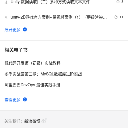
Unity 数据读取|（二）多种方式读取文本文件
8
4
unity-2D游戏官方案例--带视频案例（1）（层级渲染，
11
5
物理碰撞，粒子动画，UI等多位基础一体化）
构建ASP.NET MVC4+EF5+EasyUI+Unity2.x注入的后台
1
6
管理系统（26）-权限管理系统-分配角色给用户
透视与正交之外的奇妙视界：深入解析Unity游戏开发中
13
7
相关电子书
的相机与视角控制艺术，探索打造沉浸式玩家体验的奥
秘与技巧
低代码开发师（初级）实战教程
[Unity3d]脚本相互调用以及控制
12
8
冬季实战营第三期：MySQL数据库进阶实战
unity3d 学习笔记（两）
5
9
阿里巴巴DevOps 最佳实践手册
unity3d UGUI的down与up弹窗，松开时关闭窗口处理机
3
10
查看更多
制
关注我们：
新浪微博