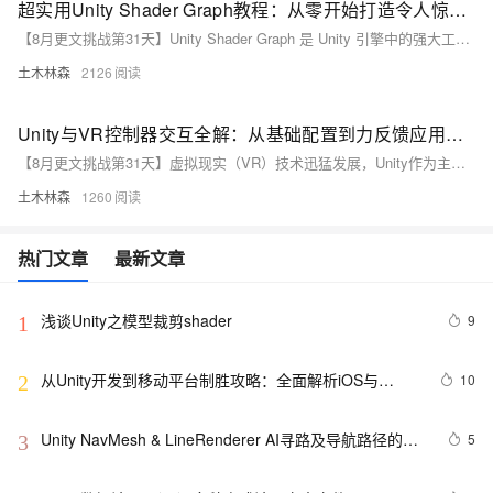
超实用Unity Shader Graph教程：从零开始打造令人惊叹的游戏视觉特效，让你的作品瞬间高大上，附带示例代码与详细步骤解析！
【8月更文挑战第31天】Unity Shader Graph 是 Unity 引擎中的强大工具，通过可视化编程帮助开发者轻松创建复杂且炫酷的视觉效果。本文将指导你使用 Shader Graph 实现三种效果：彩虹色渐变着色器、动态光效和水波纹效果。首先确保安装最新版 Unity 并启用 Shader Graph。创建新材质和着色器图谱后，利用节点库中的预定义节点，在编辑区连接节点定义着色器行为。
土木林森
2126
Unity与VR控制器交互全解：从基础配置到力反馈应用，多角度提升虚拟现实游戏的真实感与沉浸体验大揭秘
【8月更文挑战第31天】虚拟现实（VR）技术迅猛发展，Unity作为主流游戏开发引擎，支持多种VR硬件并提供丰富的API，尤其在VR控制器交互设计上具备高度灵活性。本文详细介绍了如何在Unity中配置VR支持、设置控制器、实现按钮交互及力反馈，结合碰撞检测和物理引擎提升真实感，助力开发者创造沉浸式体验。
土木林森
1260
热门文章
最新文章
浅谈Unity之模型裁剪shader
9
1
从Unity开发到移动平台制胜攻略：全面解析iOS与
10
2
Android应用发布流程，助你轻松掌握跨平台发布技巧，
打造爆款手游不是梦——性能优化、广告集成与内购设
Unity NavMesh & LineRenderer AI寻路及导航路径的绘
5
3
置全包含
制