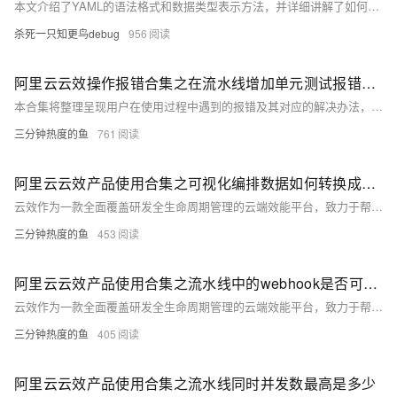
本文介绍了YAML的语法格式和数据类型表示方法，并详细讲解了如何在Spring Boot中使用YAML，包括@ConfigurationProperties注解及Bean的创建、编写Controller、配置application.yaml配置文件，以及在pom.xml中开启YAML提示。
杀死一只知更鸟debug
956
阿里云云效操作报错合集之在流水线增加单元测试报错，是什么导致的
本合集将整理呈现用户在使用过程中遇到的报错及其对应的解决办法，包括但不限于账户权限设置错误、项目配置不正确、代码提交冲突、构建任务执行失败、测试环境异常、需求流转阻塞等问题。阿里云云效是一站式企业级研发协同和DevOps平台，为企业提供从需求规划、开发、测试、发布到运维、运营的全流程端到端服务和工具支撑，致力于提升企业的研发效能和创新能力。
三分钟热度的鱼
761
阿里云云效产品使用合集之可视化编排数据如何转换成YAML化编排数据
云效作为一款全面覆盖研发全生命周期管理的云端效能平台，致力于帮助企业实现高效协同、敏捷研发和持续交付。本合集收集整理了用户在使用云效过程中遇到的常见问题，问题涉及项目创建与管理、需求规划与迭代、代码托管与版本控制、自动化测试、持续集成与发布等方面。
三分钟热度的鱼
453
阿里云云效产品使用合集之流水线中的webhook是否可以设置为变量
云效作为一款全面覆盖研发全生命周期管理的云端效能平台，致力于帮助企业实现高效协同、敏捷研发和持续交付。本合集收集整理了用户在使用云效过程中遇到的常见问题，问题涉及项目创建与管理、需求规划与迭代、代码托管与版本控制、自动化测试、持续集成与发布等方面。
三分钟热度的鱼
405
阿里云云效产品使用合集之流水线同时并发数最高是多少