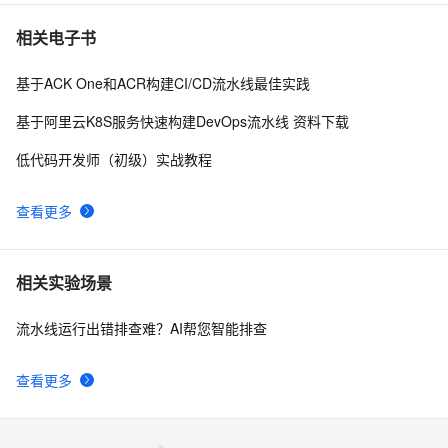
“蜻蜓”
如何让测试少加班？阿里Mock平台使用方法揭秘！
10488
7
相关电子书
基于ACK One和ACR构建CI/CD流水线最佳实践
双11黑科技，阿里百万级服务器自动化运维系统
10350
8
StarAgent揭秘
基于阿里云K8S服务快速构建DevOps流水线 资料下载
28位阿里技术专家解密研发效能升级之道（含PDF文
9401
9
低代码开发师（初级）实战教程
件下载）
实战：阿里巴巴 DevOps 转型后的运维平台建设
7282
10
查看更多
相关实验场景
流水线运行出错排查难？AI帮您智能排查
查看更多