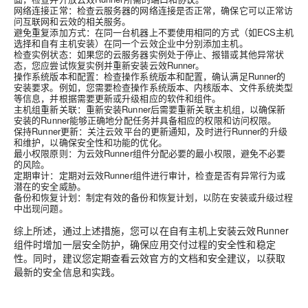
网络连接正常
：检查云服务器的网络连接是否正常，确保它可以正常访
问互联网和云效的相关服务。
避免重复添加方式
：在同一台机器上不要使用相同的方式（如ECS主机
选择和自有主机安装）在同一个云效企业中分别添加主机。
检查实例状态
：如果您的云服务器实例处于停止、报错或其他异常状
态，您应尝试恢复实例并重新安装云效Runner。
操作系统版本和配置
：检查操作系统版本和配置，确认满足Runner的
安装要求。例如，您需要检查操作系统版本、内核版本、文件系统类型
等信息，并根据需要更新或升级相应的软件和组件。
主机组重新关联
：重新安装Runner后需要重新关联主机组，以确保新
安装的Runner能够正确地分配任务并具备相应的权限和访问权限。
保持Runner更新
：关注云效平台的更新通知，及时进行Runner的升级
和维护，以确保安全性和功能的优化。
最小权限原则
：为云效Runner组件分配必要的最小权限，避免不必要
的风险。
定期审计
：定期对云效Runner组件进行审计，检查是否有异常行为或
潜在的安全威胁。
备份和恢复计划
：制定有效的备份和恢复计划，以防在安装或升级过程
中出现问题。
综上所述，通过上述措施，您可以在自有主机上安装云效Runner
组件时增加一层安全防护，确保应用交付过程的安全性和稳定
性。同时，建议您定期查看云效官方的文档和安全建议，以获取
最新的安全信息和实践。