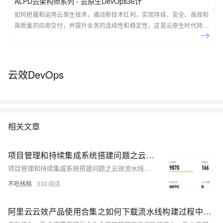
ALPD云架构师系列 - 云原生DevOps36计
如何把握和运用云原生技术，撬动新技术红利，实现持续、安全、高效和
高质量的应用交付，并提升业务的连续性和稳定性，这是云原生时代持续
交付共同面对的机会和挑战。本课程由阿里云开发者学堂和阿里云云效共
同出品，是ALPD方法学云架构师系列的核心课程之一，适合架构师、企
业工程效能负责人、对DevOps感兴趣的研发、测试、运维。 课程目标 前
沿技术：了解云原生下DevOps的正确姿势，享受云原生带来的技术红利
云效DevOps
系统知识：全局视角看软件研发生命周期，系统学习DevOps实践技能 课
程大纲： 云原生开发和交付：云研发时代软件交付的挑战与云原生工程实
践 云原生开发、运行基础设施：无差别的开发、运行环境 自动部署：构建
可靠高效的应用发布体系 持续交付：建立团队协同交付的流程和流水线 质
量守护：构建和维护测试和质量守护体系 安全保障：打造可信交付的安全
相关文章
保障体系 建立持续反馈和持续改进闭环
项目管理和持续集成系统搭建问题之云效流水线支持阿里云产品的企业用户如何解决
项目管理和持续集成系统搭建问题之云效流水线支持阿里云产品的企业用户如何解决
不吃核桃
330
阿里云云效产品使用合集之如何下载流水线构建过程中生成的jar