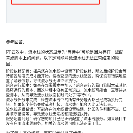
参考回答：
]在云效中，流水线的状态显示为“等待中”可能是因为存在一些配
置或脚本上的问题。以下是可能导致流水线无法正常结束的原
因：
阶段依赖配置
：如果您在流水线中设置了阶段依赖，那么后续阶段会等
待前置阶段完成才能开始。请检查您的流水线配置，确保没有错误地设
置了阶段依赖，导致流水线无法继续执行。
后台运行脚本
：如果在部署脚本中加入了后台运行的看门狗脚本或其他
循环运行的脚本，而这些脚本没有正常退出，流水线可能会一直等待这
些脚本，从而导致流水线状态长时间处于“等待中”。
流水线任务未完成
：检查流水线中的所有任务是否都已经成功执行完
毕。如果某个任务失败或者挂起，流水线可能会因此无法结束。
流水线逻辑错误
：可能存在流水线辑设置错误，比如条件判断不当、任
务顺序错误等，导致流水线无法按预期流程执行。
服务配置问题
：确保您的项目已经正确配置了流水线服务。如果项目中
没有启用流水线服务，相关的流水线可能无法正常工作。
为了解决这个问题，您可以尝试以下步骤：