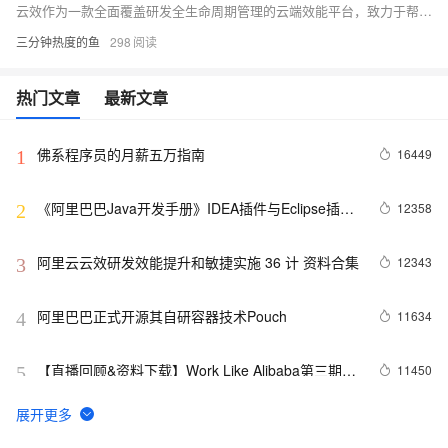
云效作为一款全面覆盖研发全生命周期管理的云端效能平台，致力于帮助企业实现高效协同、敏捷研发和持续交付。本合集收集整理了用户在使用云效过程中遇到的常见问题，问题涉及项目创建与管理、需求规划与迭代、代码托管与版本控制、自动化测试、持续集成与发布等方面。
三分钟热度的鱼
298
热门文章
最新文章
佛系程序员的月薪五万指南
16449
1
《阿里巴巴Java开发手册》IDEA插件与Eclipse插件
12358
2
使用指南
阿里云云效研发效能提升和敏捷实施 36 计 资料合集
12343
3
阿里巴巴正式开源其自研容器技术Pouch
11634
4
【直播回顾&资料下载】Work Like Alibaba第三期：
11450
5
揭秘双11背后的技术支撑
直击阿里双11神秘技术：PB级大规模文件分发系统
10986
6