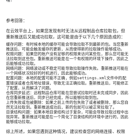
参考回答：
在云效平台上，如果您发现有时无法从远程制品仓库拉取包，但
重新推送后又能成功拉取，这可能是由于以下几个原因造成的：
缓存问题
：有时候本地的缓存可能会导致拉取不到最新的包。当您重新
推送后，可能会触发缓存的更新，从而使得新的拉取操作能够成功。
权限问题
：如果您的账户没有足够的权限来访问某些包，那么您可能无
法拉取到这些包。重新推送可能是在一个有权限的环境下操作，因此之
后能够成功拉取。
网络问题
：网络波动或不稳定可能导致拉取操作失败。重新推送可能在
一个网络状况较好的时机进行，因此能够成功。
配置问题
：本地的配置可能不正确，例如
文件中的配
settings.xml
置错误或者仓库地址错误，导致无法正确拉取。重新推送后，可能修正
了配置，从而解决了问题。
仓库同步延迟
：远程制品仓库可能在您尝试拉取时还未完成同步，因此
在您重新推送后，同步已经完成，所以能够拉取到包。
上传失败或包被删除
：如果之前上传的包失败了或者被删除，那么您自
然无法拉取到。重新推送成功后，新的包就可以被正常拉取了。
目录结构问题
：如果本地目录结构过于复杂，可能会导致拉取过程中出
现异常。重新推送可能是在一个简化了目录结构的环境中进行的，因此
能够成功拉取。
综上所述，如果您遇到这种情况，建议检查您的网络连接、权限