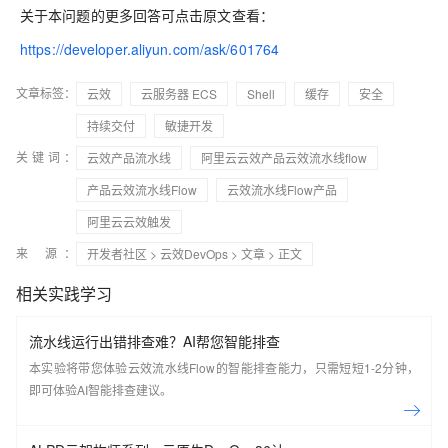
关于本问题的更多回答可点击原文查看：
https://developer.aliyun.com/ask/601764
文章标签：
云效
云服务器 ECS
Shell
缓存
安全
持续交付
敏捷开发
关键词：
云效产品流水线
阿里云云效产品云效流水线flow
产品云效流水线Flow
云效流水线Flow产品
阿里云云效触发
来 源：
开发者社区
>
云效DevOps
>
文章
> 正文
相关实践学习
流水线运行出错排查难？AI帮您智能排查
本实验将带您体验云效流水线Flow的智能排查能力，只需短短1-2分钟，
即可体验AI智能排查建议。