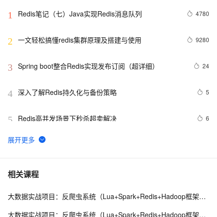
Redis笔记（七）Java实现Redis消息队列
4780
1
一文轻松搞懂redis集群原理及搭建与使用
9280
2
Spring boot整合Redis实现发布订阅（超详细）
24
3
深入了解Redis持久化与备份策略
5
4
Redis高并发场景下秒杀超卖解决
6
5
Redis安装布隆(Bloom Filter)过滤器
10
6
Redis：hash类型底层数据结构剖析
10
7
相关课程
大数据实战项目：反爬虫系统（Lua+Spark+Redis+Hadoop框架搭建）第二阶段
Redis哨兵集群工作原理及架构部署（八）
11
8
大数据实战项目：反爬虫系统（Lua+Spark+Redis+Hadoop框架搭建）第四阶段