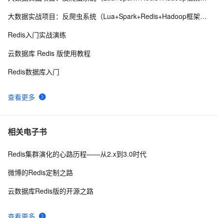
云数据库 Redis清除数据的步骤
2
9
大数据实战项目：反爬虫系统（Lua+Spark+Redis+Hadoop框架搭建）第五阶段
缓存工厂之Redis缓存
623
10
Redis入门实战演练
云数据库 Redis 版使用教程
Redis数据库入门
查看更多
相关电子书
Redis集群演化的心路历程——从2.x到3.0时代
微博的Redis定制之路
云数据库Redis版的开源之路
查看更多