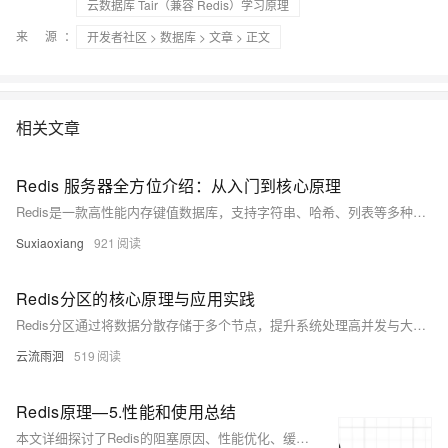
云数据库 Tair（兼容 Redis）学习原理
来 源：
开发者社区
>
数据库
>
文章
> 正文
相关文章
Redis 服务器全方位介绍：从入门到核心原理
Redis是一款高性能内存键值数据库，支持字符串、哈希、列表等多种数据结构，广泛用于缓存、会话存储、排行榜及消息队列。其单线程事件循环架构保障高并发与低延迟，结合RDB和AOF持久化机制兼顾性能与数据安全。通过主从复制、哨兵及集群模式实现高可用与横向扩展，适用于现代应用的多样化场景。合理配置与优化可显著提升系统性能与稳定性。
Suxiaoxiang
921
Redis分区的核心原理与应用实践
Redis分区通过将数据分散存储于多个节点，提升系统处理高并发与大规模数据的能力。本文详解分区原理、策略及应用实践，涵盖哈希、范围、一致性哈希等分片方式，分析其适用场景与性能优势，并探讨电商秒杀、物联网等典型用例，为构建高性能、可扩展的Redis集群提供参考。
云流雨洄
519
Redis原理—5.性能和使用总结
本文详细探讨了Redis的阻塞原因、性能优化、缓存相关问题及数据库与缓存的一致性问题。同时还列举了不同缓存操作方案下的并发情况，帮助读者理解并选择合适的缓存管理策略。最终得出结论，在实际应用中应尽量采用“先更新数据库再删除缓存”的方案，并结合异步重试机制来保证数据的一致性和系统的高性能。