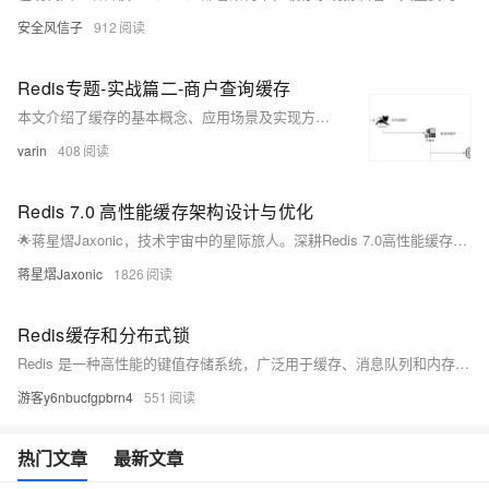
安全风信子
912
Redis专题-实战篇二-商户查询缓存
本文介绍了缓存的基本概念、应用场景及实现方式，涵盖Redis缓存设计、缓存更新策略、缓存穿透问题及其解决方案。重点讲解了缓存空对象与布隆过滤器的使用，并通过代码示例演示了商铺查询的缓存优化实践。
varin
408
Redis 7.0 高性能缓存架构设计与优化
🌟蒋星熠Jaxonic，技术宇宙中的星际旅人。深耕Redis 7.0高性能缓存架构，探索函数化编程、多层缓存、集群优化与分片消息系统，用代码在二进制星河中谱写极客诗篇。
蒋星熠Jaxonic
1826
Redis缓存和分布式锁
Redis 是一种高性能的键值存储系统，广泛用于缓存、消息队列和内存数据库。其典型应用包括缓解关系型数据库压力，通过缓存热点数据提高查询效率，支持高并发访问。此外，Redis 还可用于实现分布式锁，解决分布式系统中的资源竞争问题。文章还探讨了缓存的更新策略、缓存穿透与雪崩的解决方案，以及 Redlock 算法等关键技术。
游客y6nbucfgpbrn4
551
热门文章
最新文章