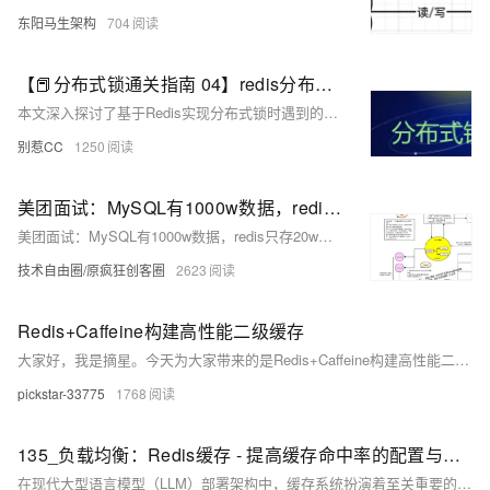
东阳马生架构
704
【📕分布式锁通关指南 04】redis分布式锁的细节问题以及RedLock算法原理
本文深入探讨了基于Redis实现分布式锁时遇到的细节问题及解决方案。首先，针对锁续期问题，提出了通过独立服务、获取锁进程自己续期和异步线程三种方式，并详细介绍了如何利用Lua脚本和守护线程实现自动续期。接着，解决了锁阻塞问题，引入了带超时时间的`tryLock`机制，确保在高并发场景下不会无限等待锁。最后，作为知识扩展，讲解了RedLock算法原理及其在实际业务中的局限性。文章强调，在并发量不高的场景中手写分布式锁可行，但推荐使用更成熟的Redisson框架来实现分布式锁，以保证系统的稳定性和可靠性。
别惹CC
1250
美团面试：MySQL有1000w数据，redis只存20w的数据，如何做 缓存 设计？
美团面试：MySQL有1000w数据，redis只存20w的数据，如何做 缓存 设计？
技术自由圈/原疯狂创客圈
2623
Redis+Caffeine构建高性能二级缓存
大家好，我是摘星。今天为大家带来的是Redis+Caffeine构建高性能二级缓存，废话不多说直接开始~
pickstar-33775
1768
135_负载均衡：Redis缓存 - 提高缓存命中率的配置与最佳实践
在现代大型语言模型（LLM）部署架构中，缓存系统扮演着至关重要的角色。随着LLM应用规模的不断扩大和用户需求的持续增长，如何构建高效、可靠的缓存架构成为系统性能优化的核心挑战。Redis作为业界领先的内存数据库，因其高性能、丰富的数据结构和灵活的配置选项，已成为LLM部署中首选的缓存解决方案。