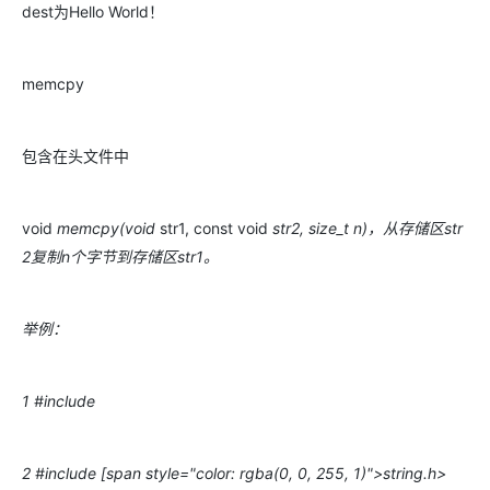
dest为Hello World！
memcpy
包含在头文件中
void
memcpy(void
str1, const void
str2, size_t n)，从存储区str
2复制n个字节到存储区str1。
举例：
1 #include
2 #include [span style="color: rgba(0, 0, 255, 1)">string.h>