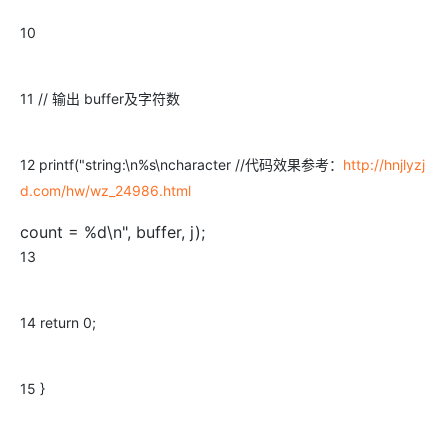
10
11 // 输出 buffer及字符数
12 printf("string:\n%s\ncharacter //代码效果参考：
http://hnjlyzj
d.com/hw/wz_24986.html
count = %d\n", buffer, j);
13
14 return 0;
15 }