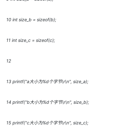
10 int size_b = sizeof(b);
11 int size_c = sizeof(c);
12
13 printf("a大小为%d个字节\r\n", size_a);
14 printf("b大小为%d个字节\r\n", size_b);
15 printf("c大小为%d个字节\r\n", size_c);