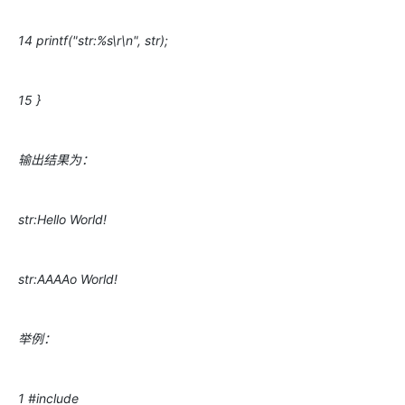
14 printf("str:%s\r\n", str);
15 }
输出结果为：
str:Hello World!
str:AAAAo World!
举例：
1 #include