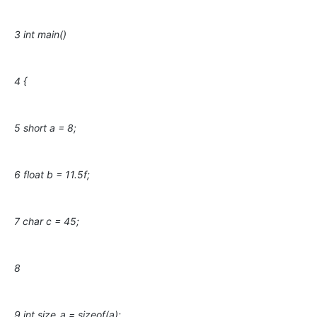
3 int main()
4 {
5 short a = 8;
6 float b = 11.5f;
7 char c = 45;
8
9 int size_a = sizeof(a);