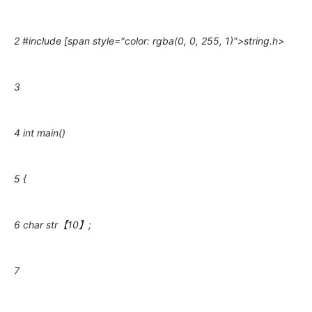
2 #include [span style="color: rgba(0, 0, 255, 1)">string.h>
3
4 int main()
5 {
6 char str【10】;
7