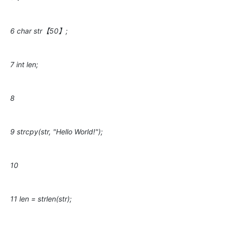
6 char str【50】;
7 int len;
8
9 strcpy(str, "Hello World!");
10
11 len = strlen(str);