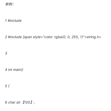
举例：
1 #include
2 #include [span style="color: rgba(0, 0, 255, 1)">string.h>
3
4 int main()
5 {
6 char str【100】;