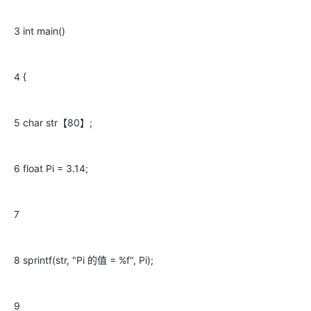
3 int main()
4 {
5 char str【80】;
6 float Pi = 3.14;
7
8 sprintf(str, "Pi 的值 = %f", Pi);
9