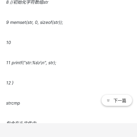
8 //初始化字符数组str
9 memset(str, 0, sizeof(str));
10
11 printf("str:%s\r\n", str);
12 }
下一篇
strcmp
包含在头文件中