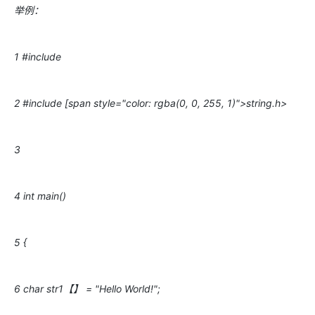
举例：
1 #include
2 #include [span style="color: rgba(0, 0, 255, 1)">string.h>
3
4 int main()
5 {
6 char str1【】 = "Hello World!";