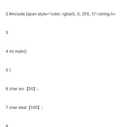
2 #include [span style="color: rgba(0, 0, 255, 1)">string.h>
3
4 int main()
5 {
6 char src【50】;
7 char dest【100】;
8