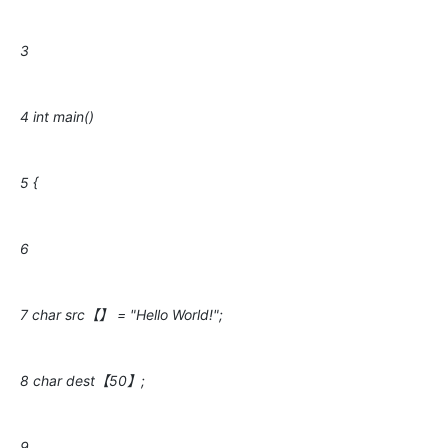
3
4 int main()
5 {
6
7 char src【】 = "Hello World!";
8 char dest【50】;
9