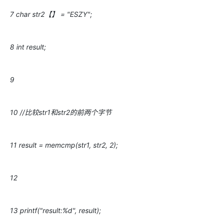
7 char str2【】 = "ESZY";
8 int result;
9
10 //比较str1和str2的前两个字节
11 result = memcmp(str1, str2, 2);
12
13 printf("result:%d", result);