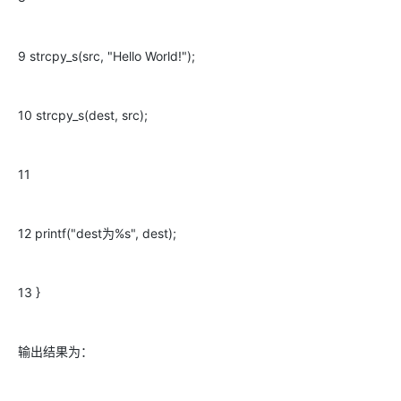
9 strcpy_s(src, "Hello World!");
10 strcpy_s(dest, src);
11
12 printf("dest为%s", dest);
13 }
输出结果为：