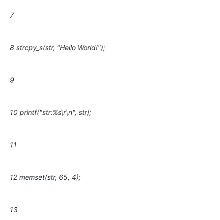
7
8 strcpy_s(str, "Hello World!");
9
10 printf("str:%s\r\n", str);
11
12 memset(str, 65, 4);
13