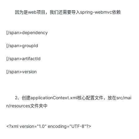
因为是web项目，我们还需要导入spring-webmvc依赖
[/span>dependency
[/span>groupId
[/span>artifactId
[/span>version
2、创建applicationContext.xml核心配置文件，放在src/mai
n/resources文件夹中
<?xml version="1.0" encoding="UTF-8"?>