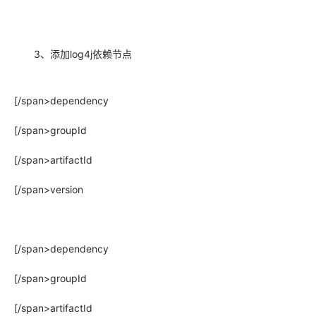
3、添加log4j依赖节点
[/span>dependency
[/span>groupId
[/span>artifactId
[/span>version
[/span>dependency
[/span>groupId
[/span>artifactId