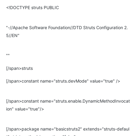
<!DOCTYPE struts PUBLIC
"-//Apache Software Foundation//DTD Struts Configuration 2.
5//EN"
""
[/span>struts
[/span>constant name="struts.devMode" value="true" />
[/span>constant name="struts.enable.DynamicMethodInvocat
ion" value="true"/>
[/span>package name="basicstruts2" extends="struts-defaul