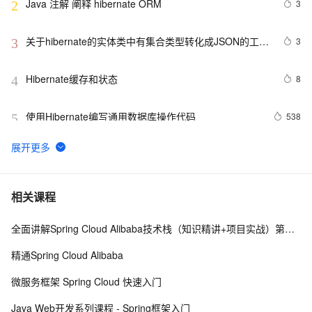
Java 注解 阐释 hibernate ORM
3
2
关于hibernate的实体类中有集合类型转化成JSON的工具
3
3
类 - 怀念今天的专栏 - 博客频道
Hibernate缓存和状态
8
4
使用Hibernate编写通用数据库操作代码
538
5
Spring3 整合 Hibernate4实现数据库操作(1)
651
6
Hibernate添加日志--log4j
1
7
相关课程
全面讲解Spring Cloud Alibaba技术栈（知识精讲+项目实战）第三阶段
Hibernate进行对象的增删改查
3
8
精通Spring Cloud Alibaba
Spring与Hibernate两种组合方式
2
9
微服务框架 Spring Cloud 快速入门
HIbernate处理数据更新丢失
476
10
Java Web开发系列课程 - Spring框架入门