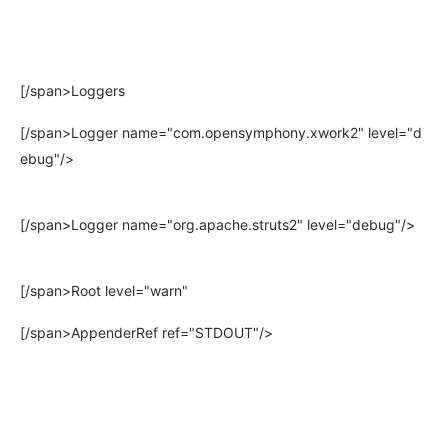
[/span>Loggers
[/span>Logger name="com.opensymphony.xwork2" level="d
ebug"/>
[/span>Logger name="org.apache.struts2" level="debug"/>
[/span>Root level="warn"
[/span>AppenderRef ref="STDOUT"/>