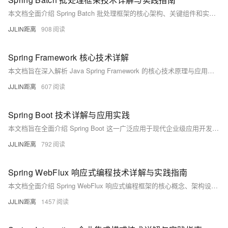
本文档全面介绍 Spring Batch 批处理框架的核心架构、关键组件和实际应用场景。作为 Spring 生态系统中专门处理大规模数据批处理的框架，Spring Batch 为企业级批处理作业提供了可靠的解决方案。本文将深入探讨其作业流程、组件模型、错误处理机制、性能优化策略以及与现代云原生环境的集成方式，帮助开发者构建高效、稳定的批处理系统。
JJLIN距离
908
Spring Framework 核心技术详解
本文档旨在深入解析 Java Spring Framework 的核心技术原理与应用。与侧重于快速开发的 Spring Boot 不同，本文将聚焦于 Spring 框架本身的设计理念、核心容器、控制反转（IoC）、面向切面编程（AOP）、数据访问与事务管理等基础且强大的模块。通过理解这些核心概念，开发者能够更深刻地领悟 Spring 生态系统的设计哲学，并具备解决复杂企业级应用开发问题的能力。
JJLIN距离
607
Spring Boot 技术详解与应用实践
本文档旨在全面介绍 Spring Boot 这一广泛应用于现代企业级应用开发的框架。内容将涵盖 Spring Boot 的核心概念、核心特性、项目自动生成与结构解析、基础功能实现（如 RESTful API、数据访问）、配置管理以及最终的构建与部署。通过本文档，读者将能够理解 Spring Boot 如何简化 Spring 应用的初始搭建和开发过程，并掌握其基本使用方法。
JJLIN距离
792
Spring WebFlux 响应式编程技术详解与实践指南
本文档全面介绍 Spring WebFlux 响应式编程框架的核心概念、架构设计和实际应用。作为 Spring 5 引入的革命性特性，WebFlux 提供了完全的响应式、非阻塞的 Web 开发栈，能够显著提升系统的并发处理能力和资源利用率。本文将深入探讨 Reactor 编程模型、响应式流规范、WebFlux 核心组件以及在实际项目中的最佳实践，帮助开发者构建高性能的响应式应用系统。
JJLIN距离
1457