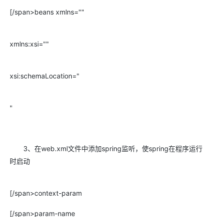
[/span>beans xmlns=""
xmlns:xsi=""
xsi:schemaLocation="
"
3、在web.xml文件中添加spring监听，使spring在程序运行
时启动
[/span>context-param
[/span>param-name