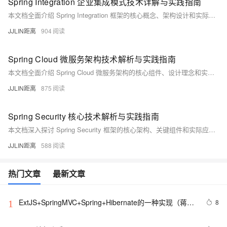
Spring Integration 企业集成模式技术详解与实践指南
本文档全面介绍 Spring Integration 框架的核心概念、架构设计和实际应用。作为 Spring 生态系统中的企业集成解决方案，Spring Integration 基于著名的 Enterprise Integration Patterns（EIP）提供了轻量级的消息驱动架构。本文将深入探讨其消息通道、端点、过滤器、转换器等核心组件，以及如何构建可靠的企业集成解决方案。
JJLIN距离
904
Spring Cloud 微服务架构技术解析与实践指南
本文档全面介绍 Spring Cloud 微服务架构的核心组件、设计理念和实现方案。作为构建分布式系统的综合工具箱，Spring Cloud 为微服务架构提供了服务发现、配置管理、负载均衡、熔断器等关键功能的标准化实现。本文将深入探讨其核心组件的工作原理、集成方式以及在实际项目中的最佳实践，帮助开发者构建高可用、可扩展的分布式系统。
JJLIN距离
875
Spring Security 核心技术解析与实践指南
本文档深入探讨 Spring Security 框架的核心架构、关键组件和实际应用。作为 Spring 生态系统中负责安全认证与授权的关键组件，Spring Security 为 Java 应用程序提供了全面的安全服务。本文将系统介绍其认证机制、授权模型、过滤器链原理、OAuth2 集成以及最佳实践，帮助开发者构建安全可靠的企业级应用。
JJLIN距离
588
热门文章
最新文章
ExtJS+SpringMVC+Spring+Hibernate的一种实现（蒋锋
8
1
代码分析）