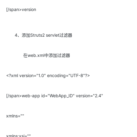
[/span>version
4、添加Struts2 servlet过滤器
在web.xml中添加过滤器
<?xml version="1.0" encoding="UTF-8"?>
[/span>web-app id="WebApp_ID" version="2.4"
xmlns=""
xmlns:xsi=""