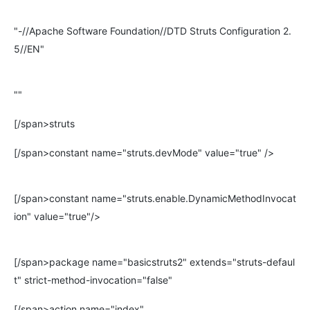
"-//Apache Software Foundation//DTD Struts Configuration 2.
5//EN"
""
[/span>struts
[/span>constant name="struts.devMode" value="true" />
[/span>constant name="struts.enable.DynamicMethodInvocat
ion" value="true"/>
[/span>package name="basicstruts2" extends="struts-defaul
t" strict-method-invocation="false"
[/span>action name="index"