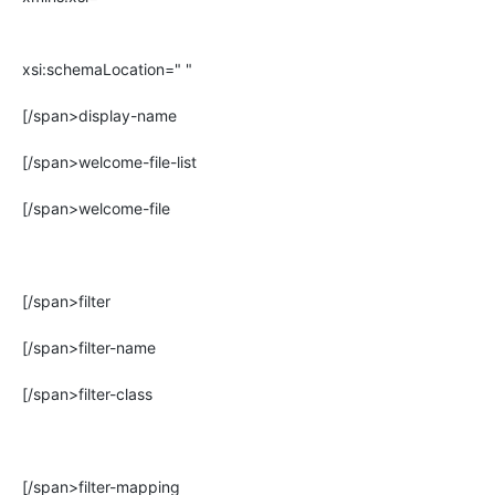
xsi:schemaLocation=" "
[/span>display-name
[/span>welcome-file-list
[/span>welcome-file
[/span>filter
[/span>filter-name
[/span>filter-class
[/span>filter-mapping