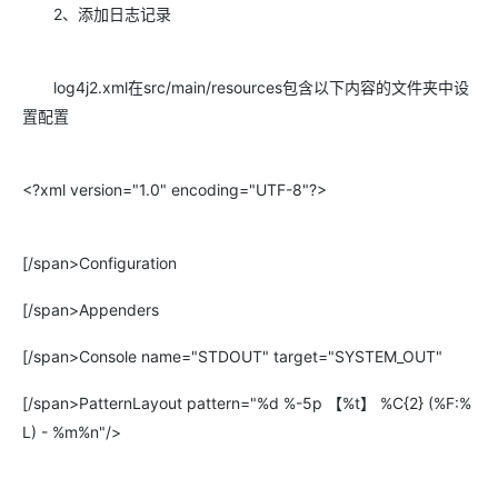
2、添加日志记录
log4j2.xml在src/main/resources包含以下内容的文件夹中设
置配置
<?xml version="1.0" encoding="UTF-8"?>
[/span>Configuration
[/span>Appenders
[/span>Console name="STDOUT" target="SYSTEM_OUT"
[/span>PatternLayout pattern="%d %-5p 【%t】 %C{2} (%F:%
L) - %m%n"/>