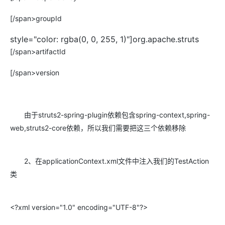
[/span>groupId
style="color: rgba(0, 0, 255, 1)"]org.apache.struts
[/span>artifactId
[/span>version
由于struts2-spring-plugin依赖包含spring-context,spring-
web,struts2-core依赖，所以我们需要把这三个依赖移除
2、在applicationContext.xml文件中注入我们的TestAction
类
<?xml version="1.0" encoding="UTF-8"?>