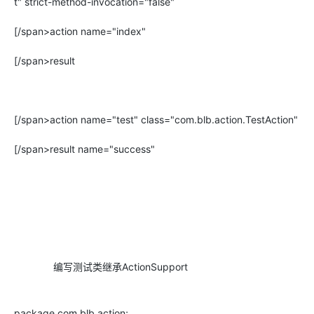
t" strict-method-invocation="false"
[/span>action name="index"
[/span>result
[/span>action name="test" class="com.blb.action.TestAction"
[/span>result name="success"
编写测试类继承ActionSupport
package com.blb.action;