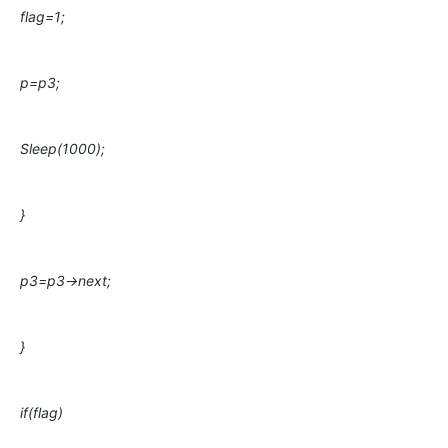
flag=1;
p=p3;
Sleep(1000);
}
p3=p3->next;
}
if(flag)