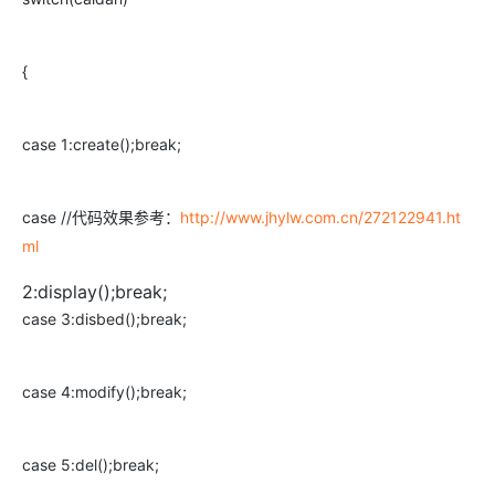
{
case 1:create();break;
case //代码效果参考：
http://www.jhylw.com.cn/272122941.ht
ml
2:display();break;
case 3:disbed();break;
case 4:modify();break;
case 5:del();break;