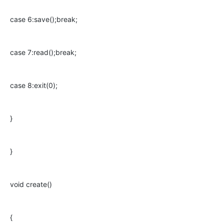
case 6:save();break;
case 7:read();break;
case 8:exit(0);
}
}
void create()
{