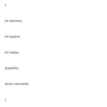
{
int dormno;
int bedno;
int isstay;
}bedinfo;
struct dorminfo
{