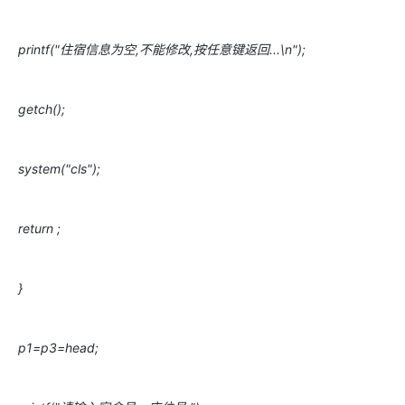
printf("住宿信息为空,不能修改,按任意键返回...\n");
getch();
system("cls");
return ;
}
p1=p3=head;