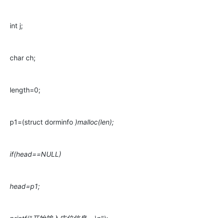
int j;
char ch;
length=0;
p1=(struct dorminfo
)malloc(len);
if(head==NULL)
head=p1;