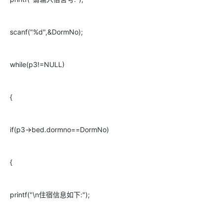
scanf("%d",&DormNo);
while(p3!=NULL)
{
if(p3->bed.dormno==DormNo)
{
printf("\n住宿信息如下:");