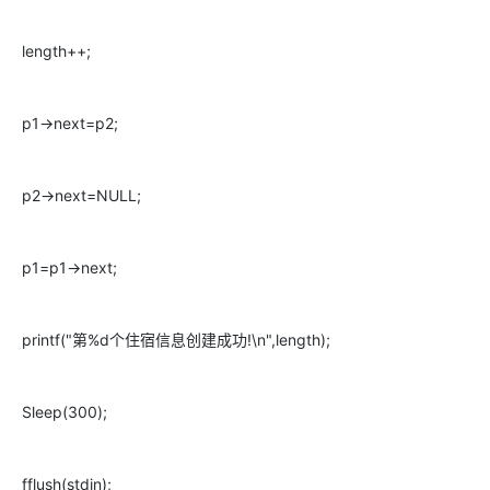
length++;
p1->next=p2;
p2->next=NULL;
p1=p1->next;
printf("第%d个住宿信息创建成功!\n",length);
Sleep(300);
fflush(stdin);