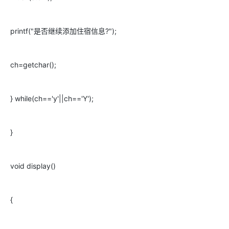
printf("是否继续添加住宿信息?");
ch=getchar();
} while(ch=='y'||ch=='Y');
}
void display()
{