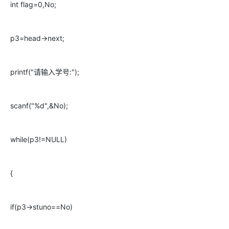
int flag=0,No;
p3=head->next;
printf("请输入学号:");
scanf("%d",&No);
while(p3!=NULL)
{
if(p3->stuno==No)