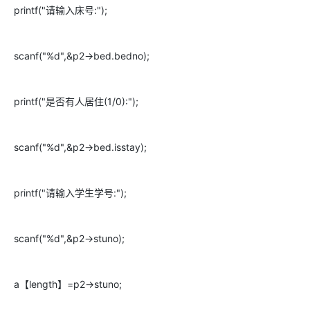
printf("请输入床号:");
scanf("%d",&p2->bed.bedno);
printf("是否有人居住(1/0):");
scanf("%d",&p2->bed.isstay);
printf("请输入学生学号:");
scanf("%d",&p2->stuno);
a【length】=p2->stuno;