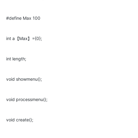
#define Max 100
int a【Max】={0};
int length;
void showmenu();
void processmenu();
void create();