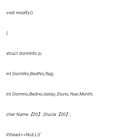
void modify()
{
struct dorminfo
p;
int DormNo,BedNo,flag;
int Dormno,Bedno,Isstay,Stuno,Year,Month;
char Name【20】,Stucla【20】;
if(head==NULL){