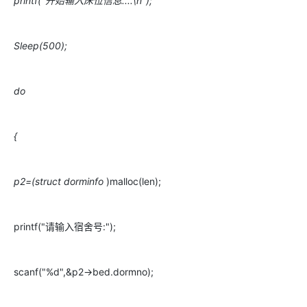
printf("开始输入床位信息....\n");
Sleep(500);
do
{
p2=(struct dorminfo
)malloc(len);
printf("请输入宿舍号:");
scanf("%d",&p2->bed.dormno);