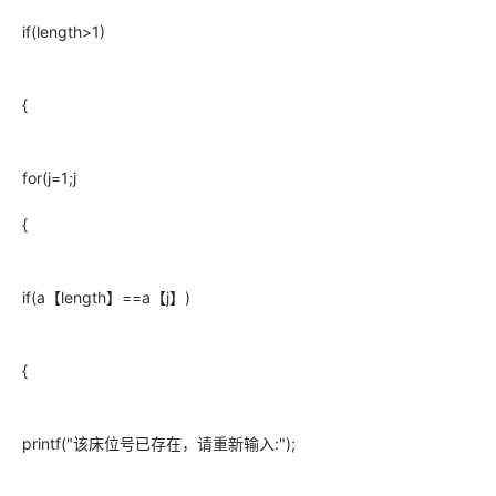
if(length>1)
{
for(j=1;j
{
if(a【length】==a【j】)
{
printf("该床位号已存在，请重新输入:");