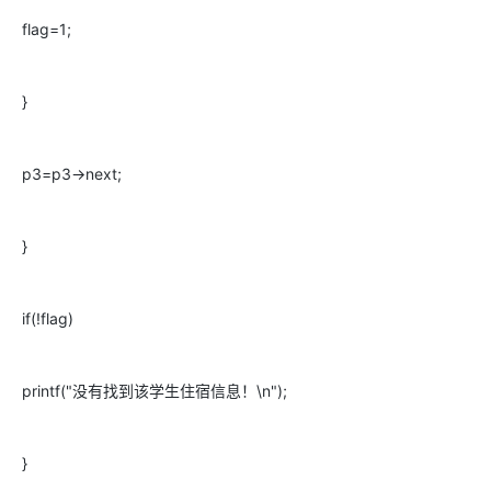
flag=1;
}
p3=p3->next;
}
if(!flag)
printf("没有找到该学生住宿信息！\n");
}