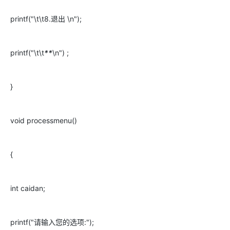
printf("\t\t8.退出 \n");
printf("\t\t
**
\n") ;
}
void processmenu()
{
int caidan;
printf("请输入您的选项:");