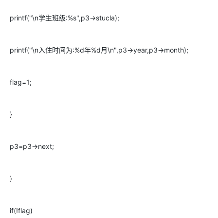
printf("\n学生班级:%s",p3->stucla);
printf("\n入住时间为:%d年%d月\n",p3->year,p3->month);
flag=1;
}
p3=p3->next;
}
if(!flag)