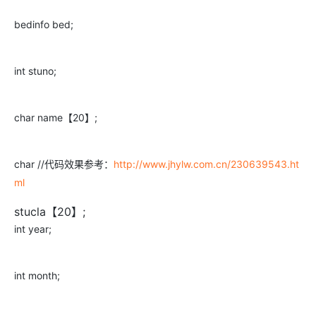
bedinfo bed;
int stuno;
char name【20】;
char //代码效果参考：
http://www.jhylw.com.cn/230639543.ht
ml
stucla【20】;
int year;
int month;