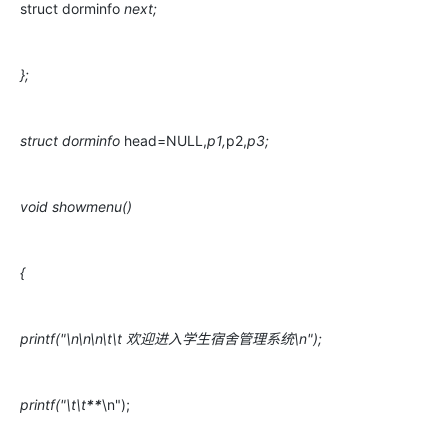
struct dorminfo
next;
};
struct dorminfo
head=NULL,
p1,
p2,
p3;
void showmenu()
{
printf("\n\n\n\t\t 欢迎进入学生宿舍管理系统\n");
printf("\t\t
**
\n");