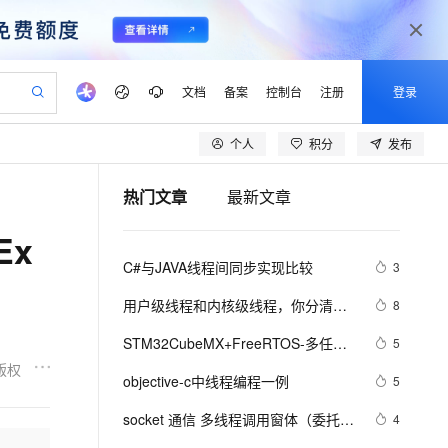
文档
备案
控制台
注册
登录
个人
积分
发布
验
作计划
器
AI 活动
专业服务
服务伙伴合作计划
开发者社区
加入我们
产品动态
服务平台百炼
阿里云 OPC 创新助力计划
热门文章
最新文章
一站式生成采购清单，支持单品或批量购买
可编辑精美 PPT 文稿
S产品伙伴计划（繁花）
峰会
CS
造的大模型服务与应用开发平台
Agency Agents：拥有专属领域专家
AI 生产力先锋
Al MaaS 服务伙伴赋能合作
域名
博文
Careers
至高可申请百万元
Qwen3.8-Max 模型上线
Ex
 轻松生成专业的 PPT
开启高性价比 AI 编程新体验
弹性可伸缩的云计算服务
先锋实践拓展 AI 生产力的边界
多领域专家智能体,一键组建 AI 虚拟交付团队
Token 补贴，五大权
计划
海大会
伙伴信用分合作计划
商标
问答
社会招聘
C#与JAVA线程间同步实现比较
3
益加速 OPC 成功
帕鲁游戏服务器
SS
HappyHorse 打造一站式影视创作平台
飞天发布时刻
HOT
Open Search 向量检索版支
划
备案
电子书
校园招聘
联机服务器，轻松开启游戏
视频创作，一键激活电商全链路生产力
稳定、安全、高性价比、高性能的云存储服务
所见，即是所愿
持视频检索 Pipeline 功能
可视化编排打通从文字构思到成片全链路闭环
更多支持
用户级线程和内核级线程，你分清楚
8
划
公司注册
镜像站
视频生成
语音识别与合成
了吗？
 智能体与工作流应用
漫剧工坊：一站式动画创作平台
AI 实训营
应用身份服务 (IDaaS)
STM32CubeMX+FreeRTOS-多任务
5
合作伙伴培训与认证
划
上云迁移
站生成，高效打造优质广告素材
全接入的云上超级电脑
通过阿里云百炼高效搭建AI应用,助力高效开发
快速生产连贯的高质量长漫剧
从基础到进阶，Agent 创客手把手教你
OpenClaw 管理能力上线
（线程）点灯
版权
lScope
我要反馈
e-1.1-T2V
Qwen3-TTS-Flash
objective-c中线程编程一例
5
查询合作伙伴
n Alibaba Cloud ISV 合作
代维服务
建企业门户网站
10 分钟搭建微信、支付宝小程序
MaxCompute MaxFrame 提
畅细腻的高质量视频
离线语音合成大模型，多语言方言自适应，低延迟高稳定
创新加速
socket 通信 多线程调用窗体（委托）
ope
登录合作伙伴管理后台
4
我要建议
站，无忧落地极速上线
以可视化方式快速构建移动和 PC 门户网站
国内短信简单易用，安全可靠，秒级触达，全球覆盖200+国家和地区。
高效部署网站，快速应用到小程序
供自动弹性内存功能
的几个知识点，记录在案，以备查阅