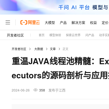
大模型
产品
解决方案
权益
定价
开发者社区
首页
模型体验
探索云世界
问产品
动手实
大模型
产品
解决方案
权益
定价
云市场
伙伴
服务
了解阿里云
精选产品
精选解决方案
普惠上云
产品定价
精选商城
成为销售伙伴
售前咨询
为什么选择阿里云
千问AI平台
开发者社区
大数据
文章
正文
了解云产品的定价详情
大模型服务平台百炼
睿译宝，AI翻译排版一
普惠上云 官方力荐
分销伙伴
在线服务
网站建设
什么是云计算
大
重温JAVA线程池精髓：Execu
大模型服务与应用平台
上传文档即自动完成翻译和
云服务器38元/年起，超
咨询伙伴
多端小程序
技术领先
云上成本管理
售后服务
轻量应用服务器
GLM-5.2：长任务时代
官方推荐返现计划
大模型
精选产品
精选解决方案
Salesforce 国际版订阅
稳定可靠
ecutors的源码剖析与应
管理和优化成本
推荐新用户得奖励，单订单
销售伙伴合作计划
自助服务
友盟天域
安全合规
人工智能与机器学习
AI
文本生成
云数据库 RDS
Hermes Agent，打造
云工开物
无影生态合作计划
在线服务
观测云
分析师报告
自主进化，持久记忆，越用
高校专属算力普惠，学生认
计算
互联网应用开发
2024-06-26
358
发布于江西
Qwen3.8-Max
HOT
Salesforce On Alibaba C
工单服务
Tuya 物联网平台阿里云
研究报告与白皮书
人工智能平台 PAI
快速拥有专属 OpenClaw
大模
Consulting Partner 合
大数据
容器
智能体时代全能旗舰模型
免费试用
短信专区
一站式AI开发、训练和推
蓝凌 OA
AI 大模型销售与服务生
现代化应用