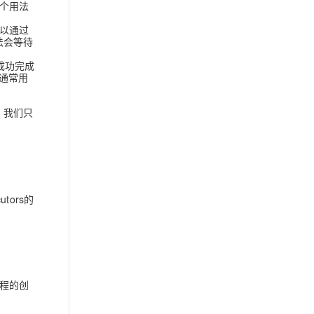
这个用法
，可以通过
方法会等待
一个成功完成
法通常用
，我们只
tors的
程的创