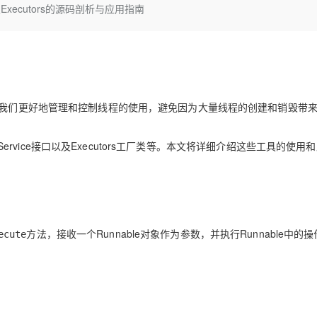
Deepseek-v4-pro
HappyHors
ce及Executors的源码剖析与应用指南
同享
万小智 AI 建站低至 15元/月
Qoder CN
AI 短剧/漫剧
云原生数据库 
快递物流查询
WordPress
成为服务伙
高校合作
点，立即开启云上创新
覆盖公网/内网、递归/权威、移动APP等全场景解析服务
送.CN域名，送备案服务码
基于千问大模型等，支持代码智能生成、研发智能问答
AI助力短剧
态智能体模型
旗舰 MoE 大模型，百万上下文与顶尖推理能力
图生视频，流
Ubuntu
服务生态伙伴
云工开物
企业应用
Works
Night Plan 支持 Qwen 3.8-Max
云原生大数据计算服务 MaxCompute
AI 办公
容器服务 Kub
NEW
GLM-5.2
Wan2.7-T
Red Hat
30+ 款产品免费体验
Data Agent 驱动的一站式 Data+AI 开发治理平台
夜间 5 折，Qwen/Meoo/TokenPlan 客户专享
面向分析的企业级SaaS模式云数据仓库
AI智能应用
提供一站式管
科研合作
视觉 Coding、空间感知、多模态思考等全面升级
1M上下文，专为长程任务能力而生
ERP
堂（旗舰版）
SUSE
智能客服
助我们更好地管理和控制线程的使用，避免因为大量线程的创建和销毁带
CRM
防护产品
2个月
自动承接线索
建站小程序
OA 办公系统
AI 应用构建
大模型原生
rService接口以及Executors工厂类等。本文将详细介绍这些工具的使用
力提升
财税管理
模板建站
Qoder
大模型服务平台百炼-应用模版
HOT
NEW
面向真实软件
个人版上线、团队版降价；千问3.8-Max首发发尝鲜
丰富多元化的应用模版和解决方案
400电话
定制建站
万有无界
大模型服务平台百炼-智能体
方案
广告营销
模板小程序
的模型效果
灵活可视化地构建企业级 Agent
方法，接收一个Runnable对象作为参数，并执行Runnable中的
ecute
定制小程序
秒悟
人工智能平台 PAI
APP 开发
云端极速 AI 
新一代 AI 视频生成模型，深度适配广告营销等场景
AI Native 的算法工程平台，一站式完成建模、训练、推理服务部署
建站系统