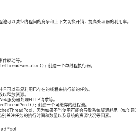
这种线程池可以减少线程间的竞争和上下文切换开销，提高处理器的利用率。
。
事件驱动等。
创建一个单线程执行器。
leThreadExecutor();
并且可以重复利用已存在的线程来执行新的任务。
毁以释放资源。
eb服务器处理HTTP请求等。
创建一个可缓存的线程池。
edThreadPool();
dThreadPool，因为如果不当使用可能会导致系统资源耗尽（如创建过
时需要特别关注任务的执行时间和数量以及系统的资源状况等因素。
eadPool