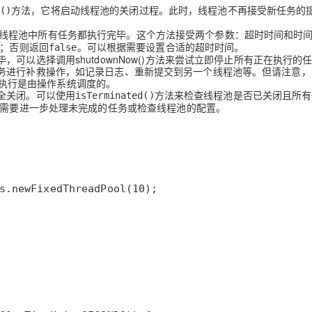
方法，它将启动线程池的关闭过程。此时，线程池不再接受新任务的
()
线程池中所有任务都执行完毕。这个方法接受两个参数：超时时间和时
；否则返回
。可以根据需要设置合适的超时时间。
false
可以选择调用shutdownNow()方法来尝试立即停止所有正在执行的
务进行补救操作，如记录日志、重新提交到另一个线程池等。但请注意，
程的执行是由操作系统调度的。
全关闭。可以使用
方法来检查线程池是否已关闭且所有
isTerminated()
需要进一步处理未完成的任务或检查线程池的配置。