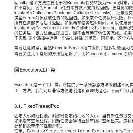
回null。这个方法主要用于将Runnable任务转换为Futur
并不常见，因为Runnable任务本身就不支持返回值。更常见的做法是直接使
invokeAll(Collection<? extends Callable<T>>
这些Future对象获取任务的返回值。如果某个任务执行失败，那么对应的
所有任务都完成后才返回。如果希望设置超时时间，可以使用另
invokeAny(Collection<? extends Callable<T
的任务后，该方法会立即返回，而不会等待其他任务完成。如果所有任务
于实现“多个路径中选择一个最快路径”的场景。同样地，这个方
需要注意的是，虽然ExecutorService接口提供了很多
需要关注几个常用的方法就足够了，比如execute()、submit(
4️⃣Executors工厂类
Executors是一个工厂类，它提供了一系列静态方法来创建不同类型的
工厂方法，我们可以非常方便地创建和管理线程池。下面介绍几
3.1. FixedThreadPool
固定大小的线程池。创建时指定线程池的大小，当有新任务提交
如果没有空闲线程，则新任务会等待直到有线程空闲出来。这种
建和销毁带来的性能开销。
使用：
ExecutorService executor = Executors.newFixe