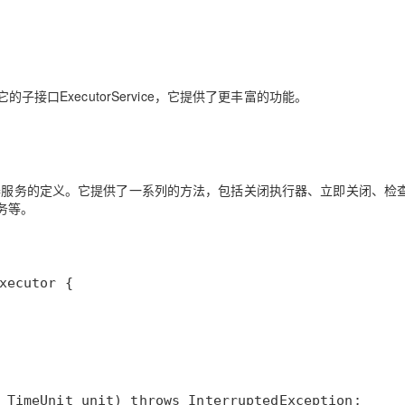
AI 应用
10分钟微调：让0.6B模型媲美235B模
多模态数据信
型
依托云原生高可用架构,实现Dify私有化部署
用1%尺寸在特定领域达到大模型90%以上效果
子接口ExecutorService，它提供了更丰富的功能。
一个 AI 助手
超强辅助，Bol
即刻拥有 DeepSeek-R1 满血版
在企业官网、通讯软件中为客户提供 AI 客服
多种方案随心选，轻松解锁专属 DeepSeek
加了关于执行器服务的定义。它提供了一系列的方法，包括关闭执行器、立即关闭、检
务等。