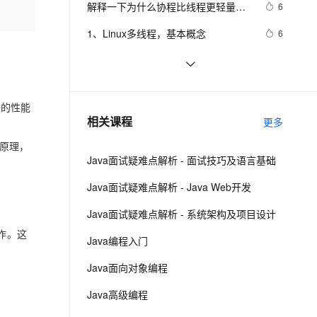
安全
解释一下为什么协程比线程更轻量
我要投诉
e-1.1-I2V
Cosyvoice-V3-Flash
6
PolarDB
上云场景组合购
Milvus 弹性伸缩功能新增节
伴
级。
漫剧创作，剧本、分镜、视频高效生成
100%兼容MySQL、PostgreSQL，兼容Oracle，支持集中和分布式
覆盖90%+业务场景，专享组合折扣价
点支持范围
畅自然，细节丰富
高表现力语音合成大模型，语音克隆听感自然
VPN
1、Linux多线程，基本概念
6
ernetes 版 ACK
云聚AI 严选权益
AI 原生数据库服务发布
SSL 证书
Spring Boot 服务监控，健康检查，线
8
2V
Fun-ASR
，一键激活高效办公新体验
理容器应用的 K8s 服务
精选AI产品，从模型到应用全链提效
Agent 数据网关
程信息，JVM堆信息，指标收集，运
文戏情感细腻自然，动作戏激烈拳拳到肉，实现更强表演能力
支持中英文自由切换，具备更强的噪声鲁棒性
堡垒机
C# Win32控制台线程计时器代码示例
2
行情况监控等！（一）
AI 用量加速计划
云原生数据库 PolarDB
来的性能
防火墙
、识别商机，让客服更高效、服务更出色。
win32 多线程基础
新老同享，达量后返
Agentic Database 发布
6
相关课程
更多
主机安全
应用
和原理，
Java面试疑难点解析 - 面试技巧及语言基础
千问办公
NEW
AI 应用及服务市场
的智能体编程平台
一站式AI生产力平台
Java面试疑难点解析 - Java Web开发
AI 应用
伶鹊
Java面试疑难点解析 - 系统架构及项目设计
企业级人与Agent协作平台，接入和调度多个数字员工
智能客服平台，对话机器人、对话分析、智能外呼
大模型
操作。这
Java编程入门
大模型服务平台百炼 - 全妙
自然语言处理
Java面向对象编程
应用创作平台
多模态内容创作工具，已接入 DeepSeek
数据标注
Java高级编程
机器学习