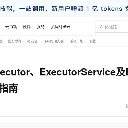
云市场
伙伴
服务
了解阿里云
践
官方博客
考认证
TIANCHI大赛
活动广场
下载
AI 特惠
数据与 API
成为产品伙伴
企业增值服务
最佳实践
价格计算器
AI 场景体
基础软件
产品伙伴合
阿里云认证
市场活动
配置报价
大模型
自助选配和估算价格
步到位
智启 AI 普惠权益
产品生态集成认证中心
企业支持计划
云上春晚
域名与网站
Qwen Audio：打造专属 AI 语音助手
千问官方 MaaS 平台，为开发者和 Agent 而生，新用户赠送 1 亿 + tokens 额度
一句话生成原生
AI Coding
阿里云Maa
2026 阿里云
云服务器 E
为企业打
数据集
Windows
大模型认证
模型
NEW
NEW
tor、ExecutorService及
格式还原
值低价云产品抢先购
至高享 1亿+免费 tokens，加速 Al 应用落地
提供智能易用的域名与建站服务
Qwen-Audio-3.0-Realtime 端到端实时语音角色扮演
输入一句话想法,
智能编程，一键
安全可靠、
产品生态伙伴
专家技术服务
云上奥运之旅
弹性计算合作
阿里云中企出
手机三要素
宝塔 Linux
全部认证
价格优势
开源旗舰模型
即刻拥有 DeepSeek-V4-Pro
阿里云 OPC 创新助力计划
千问大模型
一键部署幻兽
AI 电商营销
对象存储 O
大模型
产品生态伙伴工作台
企业增值服务台
云栖战略参考
云存储合作计
云栖大会
身份实名认证
CentOS
训练营
用指南
推动算力普惠，释放技术红利
最高返9万
真正可用的 1M 上下文,一次完成代码全链路开发
快速构建应用程序和网站，即刻迈出上云第一步
轻松解锁专属 DeepSeek-V4-Pro
至高百万元 Token 补贴，加速一人公司成长
多元化、高性能、安全可靠的大模型服务
一键购买专属
从图文生成到
云上的中国
数据库合作计
活动全景
短信
Docker
图片和
自进化智能体
5 分钟轻松部署专属 QwenPaw
Token Plan 模型订阅计划
数字证书管理服务（原SSL证书）
高效搭建 AI
AI 广告创作
无影云电脑
企业成长
NEW
HOT
信息公告
看见新力量
云网络合作计
OCR 文字识别
JAVA
越聪明
证享300元代金券
全托管，含MySQL、PostgreSQL、SQL Server、MariaDB多引擎
Qwen3.8-Max 首发尝鲜，限时加量 10 倍，夜间低至2折
实现全站HTTPS，呈现可信的WEB访问
从聊天伙伴进化为能主动干活的本地数字员工
图文、视频一
随时随地安
魔搭 Mode
Kimi-K3
HappyHors
NEW
loud
服务实践
官网公告
金融模力时刻
Salesforce O
版
发票查验
全能环境
Claude Code + GStack 打造工程团队
千问办公，限时限量积分加倍
Qoder
低代码高效构
AI 建站
短信服务
型
NEW
作计划
Kimi 最新旗舰模型，长程编程与推理利器
让文字生成流
计划
创新中心
魔搭 ModelSc
健康状态
理服务
让AI从“聊天伙伴”进化为能干活的“数字员工”
安装技能 GStack，拥有专属 AI 工程团队
你的AI工作搭子，覆盖日常办公高频场景
面向真实软件的智能体编程平台
0 代码专业建
客户案例
天气预报查询
操作系统
态合作计划