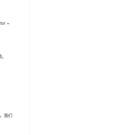
tor =
题。
。我们