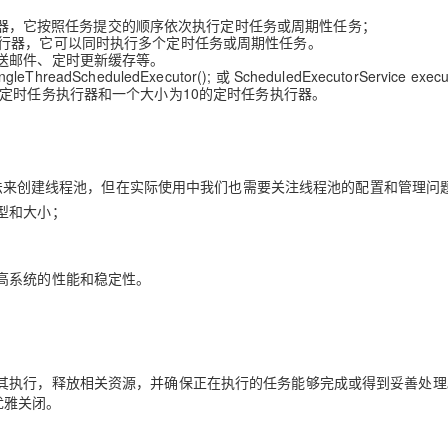
的定时任务执行器，它按照任务提交的顺序依次执行定时任务或周期性任务；
时任务执行器，它可以同时执行多个定时任务或周期性任务。
送邮件、定时更新缓存等。
gleThreadScheduledExecutor(); 或 ScheduledExecutorService execu
别创建一个单线程定时任务执行器和一个大小为10的定时任务执行器。
态方法来创建线程池，但在实际使用中我们也需要关注线程池的配置和管理问
型和大小；
高系统的性能和稳定性。
其执行，释放相关资源，并确保正在执行的任务能够完成或得到妥善处理
优雅关闭。