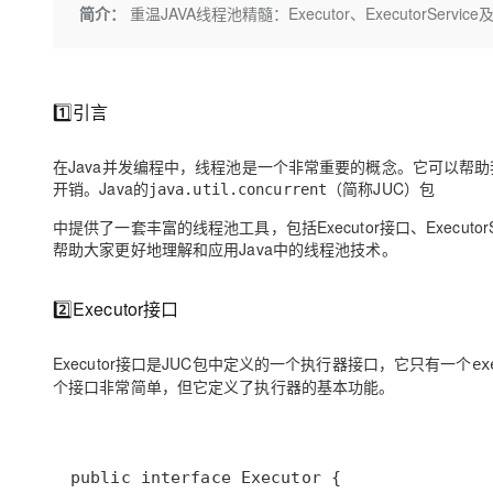
存储
天池大赛
Qwen3.7-Plus
简介：
重温JAVA线程池精髓：Executor、ExecutorServi
云解析DNS
解决方案免费试用 新老
电子合同
最高领取价值200元试用
能看、能想、能动手的多模
安全
网络与CDN
AI 算法大赛
畅捷通
大数据开发治理平台 Data
AI 产品 免费试用
网络
安全
云开发大赛
Qwen3-VL-Plus
Tableau 订阅
1亿+ 大模型 tokens 和 
1️⃣引言
可观测
入门学习赛
中间件
AI空中课堂在线直播课
云防火墙
140+云产品 免费试用
在Java并发编程中，线程池是一个非常重要的概念。它可以帮
上云与迁云
云原生的云上边界网络安全
产品新客免费试用，最长1
数据库
开销。Java的
（简称JUC）包
java.util.concurrent
生态解决方案
大模型服务
企业出海
大模型ACA认证体验
大数据计算
中提供了一套丰富的线程池工具，包括Executor接口、Executo
助力企业全员 AI 认知与能
帮助大家更好地理解和应用Java中的线程池技术。
行业生态解决方案
千问AI平台-Token Plan
政企业务
媒体服务
开发者生态解决方案
2️⃣Executor接口
企业服务与云通信
千问AI平台-模型体验
AI 开发和 AI 应用解决
在线体验全尺寸、多种模态
域名与网站
Executor接口是JUC包中定义的一个执行器接口，它只有一个
ex
个接口非常简单，但它定义了执行器的基本功能。
Happy 系列大模型
终端用户计算
Serverless
开发工具