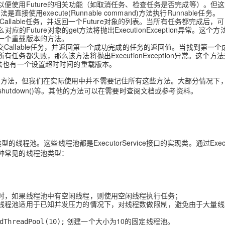
e对象，以便使用Future的相关功能（如取消任务、检查任务是否完成等）。但
用execute(Runnable command)方法执行Runnable任务。
 tasks)：批量提交Callable任务，并返回一个Future对象的列表。当所有任务都完成后
Future对象的get方法将抛出ExecutionException异常。这个
一个重载版本的方法。
>> tasks)：批量提交Callable任务，并返回第一个成功完成的任务的返回值。当找到第
都失败，那么该方法将抛出ExecutionException异常。这个方
法也有一个设置超时时间的重载版本。
功能强大的方法，但我们在实际使用中并不需要记住所有这些方法。大部分情况下
)和shutdown()等。其他的方法可以在需要时查阅文档或参考资料。
线程池。这些线程池都是ExecutorService接口的实现类。通过Execu
种常见的线程池类型：
时，如果线程池中有空闲线程，则使用空闲线程执行任务；
线程池适用于已知并发压力的情况下，对线程数做限制，避免由于大量线
创建一个大小为10的固定线程池。
dThreadPool(10);