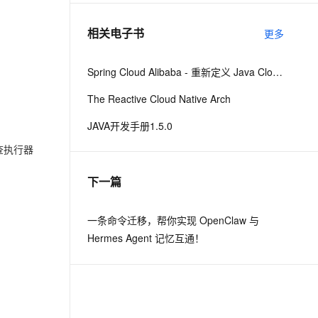
相关电子书
更多
息提取
与 AI 智能体进行实时音视频通话
从文本、图片、视频中提取结构化的属性信息
构建支持视频理解的 AI 音视频实时通话应用
Spring Cloud Alibaba - 重新定义 Java Cloud-Native
t.diy 一步搞定创意建站
构建大模型应用的安全防护体系
The Reactive Cloud Native Arch
通过自然语言交互简化开发流程,全栈开发支持
通过阿里云安全产品对 AI 应用进行安全防护
JAVA开发手册1.5.0
查执行器
下一篇
一条命令迁移，帮你实现 OpenClaw 与
Hermes Agent 记忆互通！