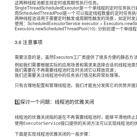
这两种线程池都支持定时或周期性执行任务。
SingleThreadScheduledExecutor是一个单线程
而ScheduledThreadPool是一个可以指定线程数量的定
两种线程池适用于需要定时触发或周期性触发的场景，如定时发
使用：ScheduledExecutorService executor = Executors.newSin
Executors.newScheduledThreadPool(10); 分
3.6 注意事项
需要注意的是，虽然Executors工厂类提供了很多方便的静
例如我们需要根据实际的应用场景和需求来选择合适的线程池类
我们需要在不再需要线程池时及时关闭它以释放资源；
我们还需要关注线程池中的任务执行情况和异常处理等。
只有合理地配置和管理线程池，我们才能充分发挥它的优势并提
5️⃣探讨一个问题：线程池的优雅关闭
线程池的优雅关闭指的是在不再需要线程池时，能够平滑地终止
使用
接口提供的关闭方法可以实现线程池的
ExecutorService
下面是实现线程池优雅关闭的一般步骤：