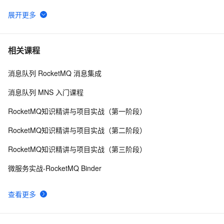
Kafka为什么是高性能高并发高可用架构
5
6
Kafka【基础知识 01】消息队列介绍+Kafka架构及核心概
5
7
相关课程
念（图片来源于网络）
消息队列 RocketMQ 消息集成
SpringBoot整合Kafka简单配置实现生产消费
9
8
消息队列 MNS 入门课程
Apache Kafka——一个不同的消息系统
6
9
RocketMQ知识精讲与项目实战（第一阶段）
Kafka Windows运行错误：找不到或无法加载主类 
5
10
RocketMQ知识精讲与项目实战（第二阶段）
Files\kafka\kafka_2.12-2.0.0\libs\activation-1.1.1.ja 
RocketMQ知识精讲与项目实战（第三阶段）
r;C:\Program
微服务实战-RocketMQ Binder
查看更多