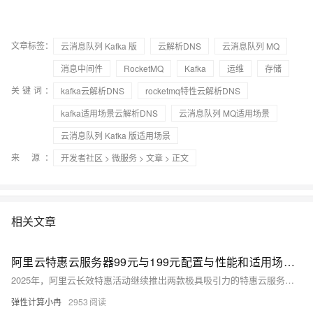
文章标签：
云消息队列 Kafka 版
云解析DNS
云消息队列 MQ
消息中间件
RocketMQ
Kafka
运维
存储
关键词：
kafka云解析DNS
rocketmq特性云解析DNS
kafka适用场景云解析DNS
云消息队列 MQ适用场景
云消息队列 Kafka 版适用场景
来 源：
开发者社区
>
微服务
>
文章
> 正文
相关文章
阿里云特惠云服务器99元与199元配置与性能和适用场景解析：高性价比之选
2025年，阿里云长效特惠活动继续推出两款极具吸引力的特惠云服务器套餐：99元1年的经济型e实例2核2G云服务器和199元1年的通用算力型u1实例2核4G云服务器。这两款云服务器不仅价格亲民，而且性能稳定可靠，为入门级用户和普通企业级用户提供了理想的选择。本文将对这两款云服务器进行深度剖析，包括配置介绍、实例规格、使用场景、性能表现以及购买策略等方面，帮助用户更好地了解这两款云服务器，以供参考和选择。
弹性计算小冉
2953