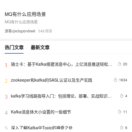
MQ有什么应用场景
MQ有什么应用场景
游客cjle3qpbn6lw6
548
热门文章
最新文章
骑士卡：基于Kafka搭建消息中心，上亿消息推送轻松完
20
1
成
zookeeper和kafka的SASL认证以及生产实践
1634
2
kafka学习线路指导入门：包括理论、部署、实战知识汇
4
3
总整理
Kafka消息体大小设置的一些细节
11
4
深入了解Kafka中Topic的神奇之处
6
5