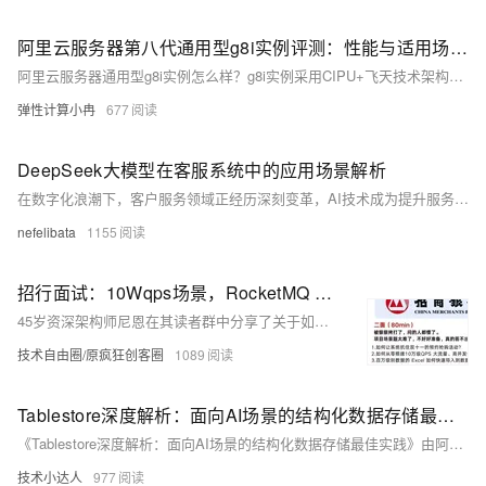
阿里云服务器第八代通用型g8i实例评测：性能与适用场景解析
阿里云服务器通用型g8i实例怎么样？g8i实例采用CIPU+飞天技术架构，并搭载最新的Intel 第五代至强可扩展处理器（代号EMR），不仅性能得到大幅提升，同时还拥有AMX加持的AI能力增强，以及全球范围内率先支持的TDX机密虚拟机能力。这些特性使得g8i实例在AI增强和全面安全防护两大方面表现出色，尤其适用于在线音视频及AI相关应用。本文将深入探讨g8i实例的产品特性、优势、适用场景及规格族，以帮助您更好地了解这款产品，以供参考和选择。
弹性计算小冉
677
DeepSeek大模型在客服系统中的应用场景解析
在数字化浪潮下，客户服务领域正经历深刻变革，AI技术成为提升服务效能与体验的关键。DeepSeek大模型凭借自然语言处理、语音交互及多模态技术，显著优化客服流程，提升用户满意度。它通过智能问答、多轮对话引导、多模态语音客服和情绪监测等功能，革新服务模式，实现高效应答与精准分析，推动人机协作，为企业和客户创造更大价值。
nefelibata
1155
招行面试：10Wqps场景，RocketMQ 顺序消费 的性能 如何提升 ？
45岁资深架构师尼恩在其读者群中分享了关于如何提升RocketMQ顺序消费性能的高并发面试题解析。面对10W QPS的高并发场景，尼恩详细讲解了RocketMQ的调优策略，包括专用方案如增加ConsumeQueue数量、优化Topic设计等，以及通用方案如硬件配置（CPU、内存、磁盘、网络）、操作系统调优、Broker配置调整、客户端配置优化、JVM调优和监控与日志分析等方面。通过系统化的梳理，帮助读者在面试中充分展示技术实力，获得面试官的认可。相关真题及答案将收录于《尼恩Java面试宝典PDF》V175版本中，助力求职者提高架构、设计和开发水平。
技术自由圈/原疯狂创客圈
1089
Tablestore深度解析：面向AI场景的结构化数据存储最佳实践
《Tablestore深度解析：面向AI场景的结构化数据存储最佳实践》由阿里云专家团队分享，涵盖Tablestore十年发展历程、AI时代多模态数据存储需求、VCU模式优化、向量检索发布及客户最佳实践等内容。Tablestore支持大规模在线数据存储，提供高性价比、高性能和高可用性，特别针对AI场景进行优化，满足结构化与非结构化数据的统一存储和高效检索需求。通过多元化索引和Serverless弹性VCU模式，助力企业实现低成本、灵活扩展的数据管理方案。
技术小达人
977