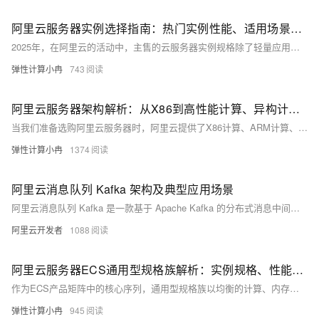
阿里云服务器实例选择指南：热门实例性能、适用场景解析对比参考
2025年，在阿里云的活动中，主售的云服务器实例规格除了轻量应用服务器之外，还有经济型e、通用算力型u1、计算型c8i、通用型g8i、计算型c7、计算型c8y、通用型g7、通用型g8y、内存型r7、内存型r8y等，以满足不同用户的需求。然而，面对众多实例规格，用户往往感到困惑，不知道如何选择。本文旨在全面解析阿里云服务器实例的各种类型，包括经济型、通用算力型、计算型、通用型和内存型等，以供参考和选择。
弹性计算小冉
743
阿里云服务器架构解析：从X86到高性能计算、异构计算等不同架构性能、适用场景及选择参考
当我们准备选购阿里云服务器时，阿里云提供了X86计算、ARM计算、GPU/FPGA/ASIC、弹性裸金属服务器以及高性能计算等多种架构，每种架构都有其独特的特点和适用场景。本文将详细解析这些架构的区别，探讨它们的主要特点和适用场景，并为用户提供选择云服务器架构的全面指南。
弹性计算小冉
1374
阿里云消息队列 Kafka 架构及典型应用场景
阿里云消息队列 Kafka 是一款基于 Apache Kafka 的分布式消息中间件，支持消息发布与订阅模型，满足微服务解耦、大数据处理及实时流数据分析需求。其通过存算分离架构优化成本与性能，提供基础版、标准版和专业版三种 Serverless 版本，分别适用于不同业务场景，最高 SLA 达 99.99%。阿里云 Kafka 还具备弹性扩容、多可用区部署、冷热数据缓存隔离等特性，并支持与 Flink、MaxCompute 等生态工具无缝集成，广泛应用于用户行为分析、数据入库等场景，显著提升数据处理效率与实时性。
阿里云开发者
1088
阿里云服务器ECS通用型规格族解析：实例规格、性能基准与场景化应用指南
作为ECS产品矩阵中的核心序列，通用型规格族以均衡的计算、内存、网络和存储性能著称，覆盖从基础应用到高性能计算的广泛场景。通用型规格族属于独享型云服务器，实例采用固定CPU调度模式，实例的每个CPU绑定到一个物理CPU超线程，实例间无CPU资源争抢，实例计算性能稳定且有严格的SLA保证，在性能上会更加稳定，高负载情况下也不会出现资源争夺现象。本文将深度解析阿里云ECS通用型规格族的技术架构、实例规格特性、最新价格政策及典型应用场景，为云计算选型提供参考。
弹性计算小冉
945