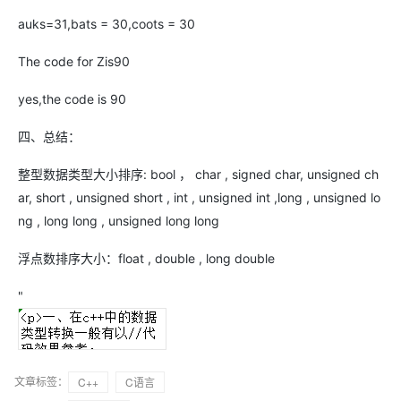
auks=31,bats = 30,coots = 30
The code for Zis90
yes,the code is 90
四、总结：
整型数据类型大小排序: bool ， char , signed char, unsigned ch
ar, short , unsigned short , int , unsigned int ,long , unsigned lo
ng , long long , unsigned long long
浮点数排序大小：float , double , long double
"
文章标签：
C++
C语言