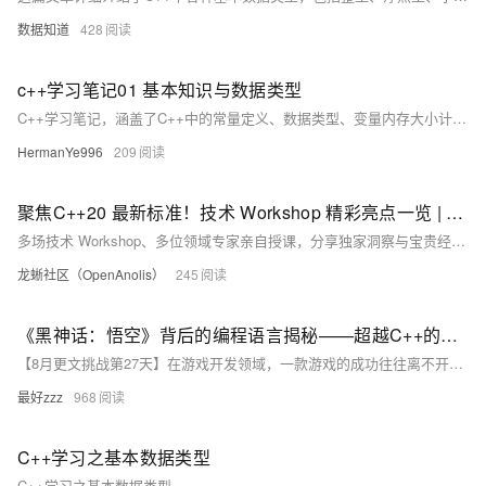
数据知道
428
c++学习笔记01 基本知识与数据类型
C++学习笔记，涵盖了C++中的常量定义、数据类型、变量内存大小计算、基本数据类型（整型、实型、字符型、字符串型、布尔型）以及转义字符的使用。
HermanYe996
209
聚焦C++20 最新标准！技术 Workshop 精彩亮点一览 | 2024 龙蜥大会
多场技术 Workshop、多位领域专家亲自授课，分享独家洞察与宝贵经验。
龙蜥社区（OpenAnolis）
245
《黑神话：悟空》背后的编程语言揭秘——超越C++的多元技术融合
【8月更文挑战第27天】在游戏开发领域，一款游戏的成功往往离不开其背后强大的技术支持和编程语言的精妙运用。《黑神话：悟空》作为备受瞩目的国产单机动作游戏，其开发过程不仅涉及了多种编程语言，更是一次技术创新的集中展现。然而，当我们深入探讨其开发语言时，会发现它并非仅依赖于单一的C++，而是融合了多种编程语言的优势，共同铸就了这款游戏的辉煌。
最好zzz
968
C++学习之基本数据类型
C++学习之基本数据类型