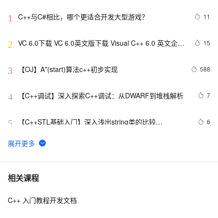
C++与C#相比，哪个更适合开发大型游戏？
11
1
VC 6.0下载 VC 6.0英文版下载 Visual C++ 6.0 英文企业
15
2
版 集成SP6完美版（最新更新地址，百度网盘）
【OJ】A*(start)算法c++初步实现
588
3
【C++调试】深入探索C++调试：从DWARF到堆栈解析
7
4
【C++STL基础入门】深入浅出string类的比较
6
5
(compare)、复制(copy)
设计模式C++学习笔记之十六（Observer观察者模式）
591
6
C++ Builder构建算二十四点小游戏
504
7
相关课程
C++ 入门教程开发文档
Qt C++ 扫码枪使用数据处理
9
8