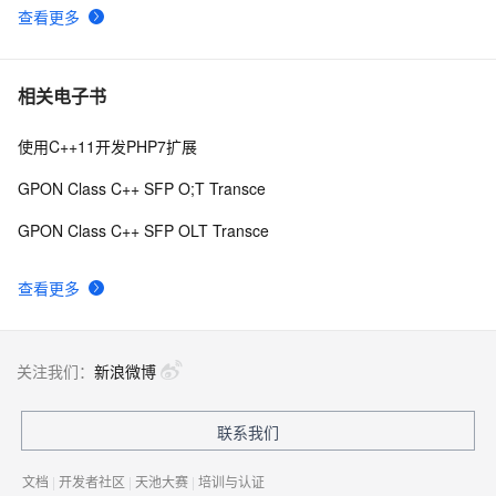
查看更多
C++之MFC制作简单计算器（VS2019实现），附带完整
8
9
代码
C++ 你会使用cmath库里的宏常量吗？（π、e、ln2、
10
10
相关电子书
√2、(2/√π) 等等）
使用C++11开发PHP7扩展
GPON Class C++ SFP O;T Transce
GPON Class C++ SFP OLT Transce
查看更多
关注我们：
新浪微博
联系我们
文档
|
开发者社区
|
天池大赛
|
培训与认证