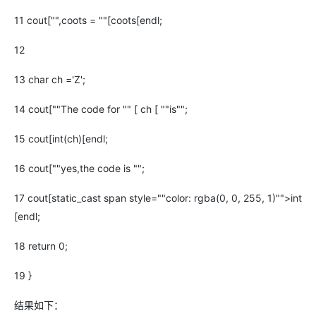
11 cout["",coots = ""[coots[endl;
12
13 char ch ='Z';
14 cout[""The code for "" [ ch [ ""is"";
15 cout[int(ch)[endl;
16 cout[""yes,the code is "";
17 cout[static_cast span style=""color: rgba(0, 0, 255, 1)"">int
[endl;
18 return 0;
19 }
结果如下：