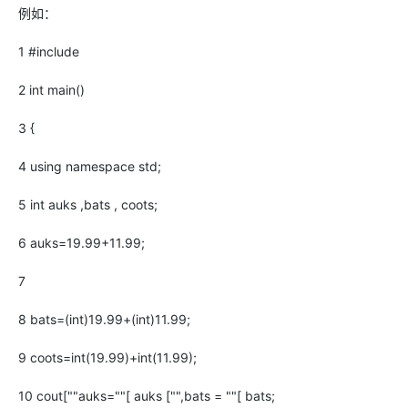
例如：
1 #include
2 int main()
3 {
4 using namespace std;
5 int auks ,bats , coots;
6 auks=19.99+11.99;
7
8 bats=(int)19.99+(int)11.99;
9 coots=int(19.99)+int(11.99);
10 cout[""auks=""[ auks ["",bats = ""[ bats;