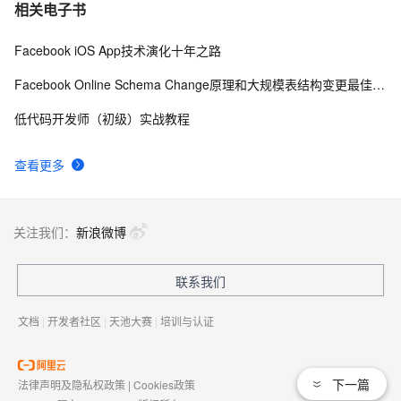
Facebook的Hack语言三大看点
4
7
相关电子书
Facebook iOS App技术演化十年之路
眼红的 Facebook，赶出了社交版 Zoom
1
8
Facebook Online Schema Change原理和大规模表结构变更最佳实践
Facebook开发实时分析控制面板
2
9
低代码开发师（初级）实战教程
无监督学习站起来了！Facebook第三代语音识别
2
10
查看更多
wav2vec-U，匹敌监督模型，Lecun看了都说好
关注我们：
新浪微博
联系我们
文档
|
开发者社区
|
天池大赛
|
培训与认证
下一篇
法律声明及隐私权政策
|
Cookies政策