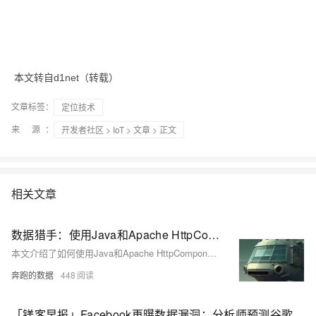
本文转自d1net（转载）
文章标签：
定位技术
来 源：
开发者社区
>
IoT
>
文章
> 正文
相关文章
数据猎手：使用Java和Apache HttpComponents库下载Facebook图像
本文介绍了如何使用Java和Apache HttpComponents库从Facebook获取图像数据。通过设置爬虫代理IP以避免限制，利用HttpClient发送请求，解析HTML找到图像链接，然后下载并保存图片。提供的Java代码示例展示了实现过程，包括创建代理配置、线程池，以及下载图片的逻辑。注意，实际应用需根据Facebook页面结构进行调整。
奔跑的数据
448
「镁客早报」Facebook再曝数据漏洞；分析师预测谷歌亚马逊明年将推出AirPods竞品