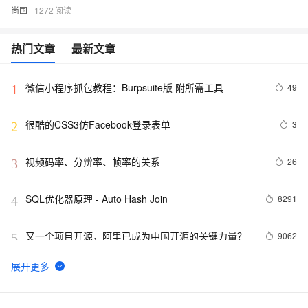
尚国
1272
热门文章
最新文章
微信小程序抓包教程：Burpsuite版 附所需工具
49
1
很酷的CSS3仿Facebook登录表单
3
2
视频码率、分辨率、帧率的关系
26
3
SQL优化器原理 - Auto Hash Join
8291
4
又一个项目开源，阿里已成为中国开源的关键力量？
9062
5
RTMP、RTSP、HTTP视频协议详解（附：直播流地址、
5
6
播放软件）