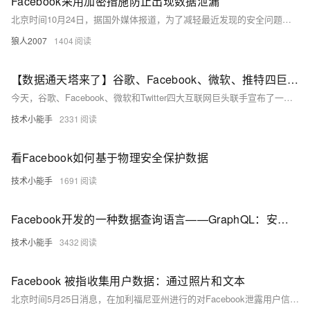
Facebook采用加密措施防止出现数据泄漏
北京时间10月24日，据国外媒体报道，为了减轻最近发现的安全问题，Facebook宣布允许开发者处理用户信息。Facebook工程师Mike Vernal在公司的开发者博客中说，Facebook开始使用加密工具来处理第三方应用程序中的用户ID信息。
狼人2007
1404
【数据通天塔来了】谷歌、Facebook、微软、推特四巨头联手，打通全球数据壁垒！
今天，谷歌、Facebook、微软和Twitter四大互联网巨头联手宣布了一个“数据传输大计”，旨在号召不同平台间数据的无障碍传输。可移植性和互操作性是云技术创新和竞争的核心，如果真能得以实现，这无疑是一个伟大历程的开端！
技术小能手
2331
看Facebook如何基于物理安全保护数据
技术小能手
1691
Facebook开发的一种数据查询语言——GraphQL：安全概述和测试技巧
技术小能手
3432
Facebook 被指收集用户数据：通过照片和文本
北京时间5月25日消息，在加利福尼亚州进行的对Facebook泄露用户信息一案中，法院对Facebook提起一项新的诉讼，指控该公司通过App收集了用户及他们朋友的信息。 上周向加利福尼亚州圣马特奥市高级法院提起的该项诉讼是2015年由现已停止运营的创业公司Six4Three向Facebook提起诉讼的一部分。