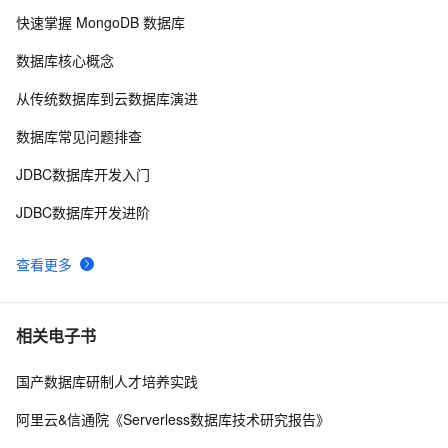
快速掌握 MongoDB 数据库
【阿里云新品发布·周刊】第11期：云数据库 MySQL 
439
8
8.0 重磅发布，更适合企业使用场景的RDS数据库
数据库核心概念
weblogic连接RAC数据库
540
9
从传统数据库到云数据库演进
阿里云数据库 RDS SQL Server版实战【性能优化实践、
8
10
数据库常见问题排查
优点探析】
JDBC数据库开发入门
JDBC数据库开发进阶
查看更多
相关电子书
国产数据库研制人才培养实践
阿里云&信通院《Serverless数据库技术研究报告》