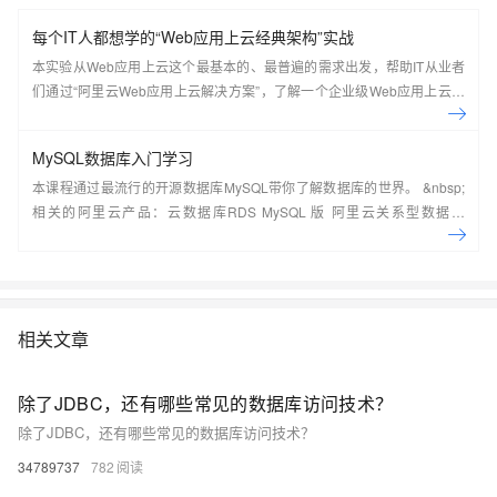
每个IT人都想学的“Web应用上云经典架构”实战
本实验从Web应用上云这个最基本的、最普遍的需求出发，帮助IT从业者
们通过“阿里云Web应用上云解决方案”，了解一个企业级Web应用上云的
常见架构，了解如何构建一个高可用、可扩展的企业级应用架构。
MySQL数据库入门学习
本课程通过最流行的开源数据库MySQL带你了解数据库的世界。 &nbsp;
相关的阿里云产品：云数据库RDS MySQL 版 阿里云关系型数据库
RDS（Relational Database Service）是一种稳定可靠、可弹性伸缩的在
线数据库服务，提供容灾、备份、恢复、迁移等方面的全套解决方案，彻
底解决数据库运维的烦恼。 了解产品详
情:&nbsp;https://www.aliyun.com/product/rds/mysql&nbsp;
相关文章
除了JDBC，还有哪些常见的数据库访问技术？
除了JDBC，还有哪些常见的数据库访问技术？
34789737
782