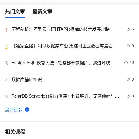
热门文章
最新文章
历程剖析：阿里云自研HTAP数据库的技术发展之路
5
1
【独家直播】洞见数据库前沿 集结阿里云数据库最强阵
0
2
容 DTCC 2019 八大亮点抢先看
PostgreSQL 恢复大法 - 恢复部分数据库、跳过坏块、
10
3
修复无法启动的数据库
数据库基础知识
3
4
PolarDB Serverless能力测评：秒级弹升、无感伸缩与强
8
5
一致性，助您实现高效云数据库管理！
用ANNOVAR自建数据库注释基因组
14
6
征文分享｜OceanBase 3.1.2 数据库性能测试探索
5
7
相关课程