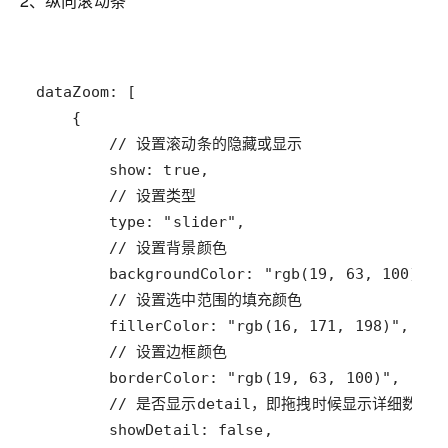
2、纵向滚动条