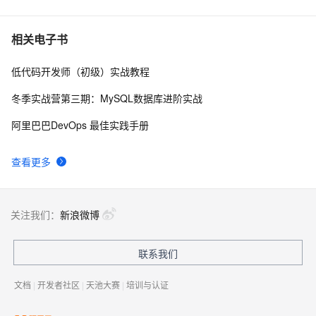
Echarts渲染不报错但是没有内容
2
7
相关电子书
低代码开发师（初级）实战教程
vue中使用vue-echarts引入百度地图实现数据可视化
2
8
冬季实战营第三期：MySQL数据库进阶实战
Echarts——如何默认选中图表并显示tooltip
3
9
阿里巴巴DevOps 最佳实践手册
Echarts实战案例代码(44)：同时渲染折线图实现和虚线
7
10
查看更多
渲染实现已发生和预测趋势的解决方案
关注我们：
新浪微博
联系我们
文档
|
开发者社区
|
天池大赛
|
培训与认证