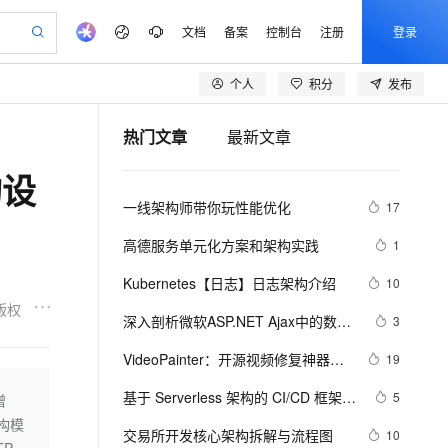
文档
备案
控制台
注册
登录
个人
积分
发布
验
作计划
器
AI 活动
专业服务
服务伙伴合作计划
开发者社区
加入我们
产品动态
服务平台百炼
阿里云 OPC 创新助力计划
热门文章
最新文章
一站式生成采购清单，支持单品或批量购买
可编辑精美 PPT 文稿
S产品伙伴计划（繁花）
峰会
CS
造的大模型服务与应用开发平台
Agency Agents：拥有专属领域专家
AI 生产力先锋
Al MaaS 服务伙伴赋能合作
域名
博文
Careers
PolarDB Agentic Database
至高可申请百万元
构设
 轻松生成专业的 PPT
开启高性价比 AI 编程新体验
弹性可伸缩的云计算服务
先锋实践拓展 AI 生产力的边界
发布
多领域专家智能体,一键组建 AI 虚拟交付团队
Token 补贴，五大权
计划
海大会
伙伴信用分合作计划
商标
问答
社会招聘
一线架构师带你玩性能优化
17
益加速 OPC 成功
帕鲁游戏服务器
SS
HappyHorse 打造一站式影视创作平台
飞天发布时刻
HOT
秒悟 Meoo CLI 支持一键部
划
备案
电子书
校园招聘
联机服务器，轻松开启游戏
视频创作，一键激活电商全链路生产力
稳定、安全、高性价比、高性能的云存储服务
所见，即是所愿
署项目至阿里云账号
可视化编排打通从文字构思到成片全链路闭环
更多支持
高德服务单元化方案和架构实践
1
划
公司注册
镜像站
视频生成
语音识别与合成
 智能体与工作流应用
漫剧工坊：一站式动画创作平台
AI 实训营
Flink OSS 支持
Kubernetes【日志】日志架构介绍
10
合作伙伴培训与认证
划
上云迁移
站生成，高效打造优质广告素材
全接入的云上超级电脑
通过阿里云百炼高效搭建AI应用,助力高效开发
快速生产连贯的高质量长漫剧
从基础到进阶，Agent 创客手把手教你
AssumeRole 角色自定义
版权
lScope
我要反馈
e-1.1-T2V
Qwen3-TTS-Flash
深入剖析微软ASP.NET Ajax中的数据
3
查询合作伙伴
n Alibaba Cloud ISV 合作
代维服务
建企业门户网站
10 分钟搭建微信、支付宝小程序
百炼 Qwen3.7-Flash 系列模
绑定架构上篇之二
畅细腻的高质量视频
离线语音合成大模型，多语言方言自适应，低延迟高稳定
创新加速
VideoPainter：开源视频修复神器！
ope
登录合作伙伴管理后台
19
我要建议
站，无忧落地极速上线
以可视化方式快速构建移动和 PC 门户网站
国内短信简单易用，安全可靠，秒级触达，全球覆盖200+国家和地区。
高效部署网站，快速应用到小程序
型发布
双分支架构一键修复，对象身份永久
安全
基于 Serverless 架构的 CI/CD 框架：
我要投诉
e-1.1-I2V
Cosyvoice-V3-Flash
5
增
PolarDB
上云场景组合购
在线
伴
Qoder CN V1.7.0 发布
Serverless-cd
构模
漫剧创作，剧本、分镜、视频高效生成
100%兼容MySQL、PostgreSQL，兼容Oracle，支持集中和分布式
覆盖90%+业务场景，专享组合折扣价
畅自然，细节丰富
高表现力语音合成大模型，语音克隆听感自然
VPN
交易所开发核心架构拆解与流程图
10