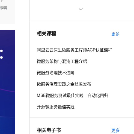
TP
ernetes 版 ACK
云聚AI 严选权益
云安全中心 AI BAS 智能自动
SSL 证书
部署
Flutter Provider状态管理---MVVM架
7
2V
Fun-ASR
，一键激活高效办公新体验
理容器应用的 K8s 服务
精选AI产品，从模型到应用全链提效
化模拟渗透攻击产品发布
构实战
文戏情感细腻自然，动作戏激烈拳拳到肉，实现更强表演能力
支持中英文自由切换，具备更强的噪声鲁棒性
堡垒机
Redis哨兵集群工作原理及架构部署
11
AI 用量加速计划
DataWorks ChatBI 会话支持
（八）
防火墙
、识别商机，让客服更高效、服务更出色。
基于 Serverless 架构的头像漫画风处
新老同享，达量后返
上传临时文件分析
3
相关课程
更多
理小程序
主机安全
应用
阿里云云原生微服务工程师ACP认证课程
千问办公
NEW
AI 应用及服务市场
的智能体编程平台
一站式AI生产力平台
微服务架构与混沌工程介绍
AI 应用
伶鹊
微服务治理技术进阶
企业级人与Agent协作平台，接入和调度多个数字员工
智能客服平台，对话机器人、对话分析、智能外呼
大模型
微服务治理实践之金丝雀发布
大模型服务平台百炼 - 全妙
自然语言处理
MSE微服务测试最佳实践 - 自动化回归
应用创作平台
多模态内容创作工具，已接入 DeepSeek
数据标注
开源微服务最佳实践
机器学习
相关电子书
更多
息提取
与 AI 智能体进行实时音视频通话