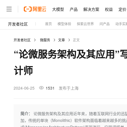
大模型
产品
解决方案
权益
定价
开发者社区
首页
模型体验
探索云世界
问产品
动手实
大模型
产品
解决方案
权益
定价
云市场
伙伴
服务
了解阿里云
精选产品
精选解决方案
普惠上云
产品定价
精选商城
成为销售伙伴
售前咨询
为什么选择阿里云
千问AI平台
开发者社区
微服务
文章
正文
了解云产品的定价详情
大模型服务平台百炼
睿译宝，AI翻译排版一
普惠上云 官方力荐
分销伙伴
在线服务
网站建设
什么是云计算
大
“论微服务架构及其应用”
大模型服务与应用平台
上传文档即自动完成翻译和
云服务器38元/年起，超
咨询伙伴
多端小程序
技术领先
云上成本管理
售后服务
轻量应用服务器
GLM-5.2：长任务时代
官方推荐返现计划
大模型
精选产品
精选解决方案
Salesforce 国际版订阅
稳定可靠
计师
管理和优化成本
推荐新用户得奖励，单订单
销售伙伴合作计划
自助服务
友盟天域
安全合规
人工智能与机器学习
AI
文本生成
云数据库 RDS
Hermes Agent，打造
云工开物
无影生态合作计划
在线服务
观测云
分析师报告
自主进化，持久记忆，越用
高校专属算力普惠，学生认
计算
互联网应用开发
2024-06-25
1531
发布于上海
Qwen3.8-Max
HOT
Salesforce On Alibaba C
工单服务
Tuya 物联网平台阿里云
研究报告与白皮书
人工智能平台 PAI
快速拥有专属 OpenClaw
大模
Consulting Partner 合
大数据
容器
智能体时代全能旗舰模型
免费试用
短信专区
一站式AI开发、训练和推
蓝凌 OA
AI 大模型销售与服务生
现代化应用
存储
天池大赛
Qwen3.7-Plus
简介：
论微服务架构及其应用近年来，随着互联网行业的迅
云解析DNS
解决方案免费试用 新老
电子合同
加，传统的单块（Monolithic）软件架构面临着越来越
最高领取价值200元试用
能看、能想、能动手的多模
安全
网络与CDN
AI 算法大赛
畅捷通