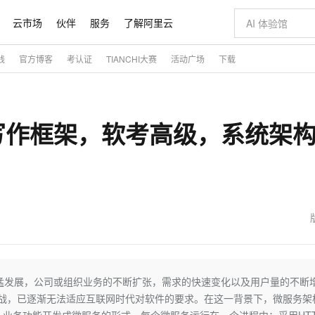
云市场
伙伴
服务
了解阿里云
践
官方博客
考认证
TIANCHI大赛
活动广场
下载
AI 特惠
数据与 API
成为产品伙伴
企业增值服务
最佳实践
价格计算器
AI 场景体
基础软件
产品伙伴合
阿里云认证
市场活动
配置报价
大模型
自助选配和估算价格
步到位
智启 AI 普惠权益
产品生态集成认证中心
企业支持计划
云上春晚
域名与网站
Qwen Audio：打造专属 AI 语音助手
千问官方 MaaS 平台，为开发者和 Agent 而生，新用户赠送 1 亿 + tokens 额度
一句话生成原生
AI Coding
阿里云Maa
2026 阿里云
云服务器 E
为企业打
数据集
Windows
大模型认证
模型
NEW
NEW
写作框架，软考高级，系统架
格式还原
值低价云产品抢先购
至高享 1亿+免费 tokens，加速 Al 应用落地
提供智能易用的域名与建站服务
Qwen-Audio-3.0-Realtime 端到端实时语音角色扮演
输入一句话想法,
智能编程，一键
安全可靠、
产品生态伙伴
专家技术服务
云上奥运之旅
弹性计算合作
阿里云中企出
手机三要素
宝塔 Linux
全部认证
价格优势
开源旗舰模型
即刻拥有 DeepSeek-V4-Pro
阿里云 OPC 创新助力计划
千问大模型
一键部署幻兽
AI 电商营销
对象存储 O
大模型
产品生态伙伴工作台
企业增值服务台
云栖战略参考
云存储合作计
云栖大会
身份实名认证
CentOS
训练营
推动算力普惠，释放技术红利
最高返9万
真正可用的 1M 上下文,一次完成代码全链路开发
快速构建应用程序和网站，即刻迈出上云第一步
轻松解锁专属 DeepSeek-V4-Pro
至高百万元 Token 补贴，加速一人公司成长
多元化、高性能、安全可靠的大模型服务
一键购买专属
从图文生成到
云上的中国
数据库合作计
活动全景
短信
Docker
图片和
自进化智能体
5 分钟轻松部署专属 QwenPaw
Token Plan 模型订阅计划
数字证书管理服务（原SSL证书）
高效搭建 AI
AI 广告创作
无影云电脑
企业成长
NEW
HOT
信息公告
看见新力量
云网络合作计
OCR 文字识别
JAVA
越聪明
证享300元代金券
全托管，含MySQL、PostgreSQL、SQL Server、MariaDB多引擎
Qwen3.8-Max 首发尝鲜，限时加量 10 倍，夜间低至2折
实现全站 HTTPS，呈现可信的 Web 访问
从聊天伙伴进化为能主动干活的本地数字员工
图文、视频一
随时随地安
魔搭 Mode
Kimi-K3
HappyHors
NEW
loud
服务实践
官网公告
金融模力时刻
Salesforce O
版
发票查验
全能环境
Claude Code + GStack 打造工程团队
千问办公，限时限量积分加倍
Qoder
低代码高效构
AI 建站
短信服务
型
NEW
作计划
Kimi 最新旗舰模型，长程编程与推理利器
让文字生成流
计划
创新中心
魔搭 ModelSc
健康状态
理服务
让AI从“聊天伙伴”进化为能干活的“数字员工”
安装技能 GStack，拥有专属 AI 工程团队
你的AI工作搭子，覆盖日常办公高频场景
面向真实软件的智能体编程平台
0 代码专业建
客户案例
天气预报查询
操作系统
态合作计划
Deepseek-v4-pro
HappyHors
猛发展，公司或组织业务的不断扩张，需求的快速变化以及用户量的不断
同享
万小智 AI 建站低至 15元/月
Qoder CN
AI 短剧/漫剧
云原生数据库 
快递物流查询
WordPress
成为服务伙
高校合作
多的挑战，已逐渐无法适应互联网时代对软件的要求。在这一背景下，微服务架
点，立即开启云上创新
覆盖公网/内网、递归/权威、移动APP等全场景解析服务
送.CN域名，送备案服务码
基于千问大模型等，支持代码智能生成、研发智能问答
AI助力短剧
态智能体模型
旗舰 MoE 大模型，百万上下文与顶尖推理能力
图生视频，流
Ubuntu