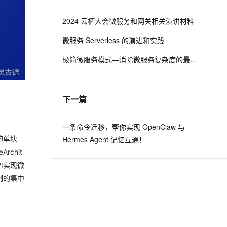
从文本、图片、视频中提取结构化的属性信息
构建支持视频理解的 AI 音视频实时通话应用
2024 云栖大会微服务和网关相关演讲材料
t.diy 一步搞定创意建站
构建大模型应用的安全防护体系
微服务 Serverless 的演进和实践
通过自然语言交互简化开发流程,全栈开发支持
通过阿里云安全产品对 AI 应用进行安全防护
极简微服务模式—消除微服务复杂度的最佳实践
下一篇
一条命令迁移，帮你实现 OpenClaw 与
Hermes Agent 记忆互通！
的单块
chit
I实现微
制的集中