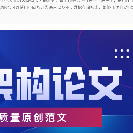
渐流行，它强调将单一业务功能开发成微服务的形式，每个微服务运行在一个进程中；采用HT
服务生态伙伴
云工开物
企业应用
Works
Night Plan 支持 Qwen 3.8-Max
云原生大数据计算服务 MaxCompute
AI 办公
容器服务 Kub
NEW
些微服务可以使用不同的开发语言以及不同数据存储技术，能够通过自动化
GLM-5.2
Wan2.7-T
Red Hat
30+ 款产品免费体验
Data Agent 驱动的一站式 Data+AI 开发治理平台
夜间 5 折，Qwen/Meoo/TokenPlan 客户专享
面向分析的企业级SaaS模式云数据仓库
AI智能应用
提供一站式管
科研合作
视觉 Coding、空间感知、多模态思考等全面升级
1M上下文，专为长程任务能力而生
ERP
堂（旗舰版）
SUSE
智能客服
CRM
防护产品
2个月
自动承接线索
建站小程序
OA 办公系统
AI 应用构建
大模型原生
力提升
财税管理
模板建站
Qoder
大模型服务平台百炼-应用模版
HOT
NEW
面向真实软件
个人版上线、团队版降价；千问3.8-Max首发发尝鲜
丰富多元化的应用模版和解决方案
400电话
定制建站
万有无界
大模型服务平台百炼-智能体
方案
广告营销
模板小程序
的模型效果
灵活可视化地构建企业级 Agent
定制小程序
秒悟
人工智能平台 PAI
APP 开发
云端极速 AI 
新一代 AI 视频生成模型，深度适配广告营销等场景
AI Native 的算法工程平台，一站式完成建模、训练、推理服务部署
建站系统
AI 应用
10分钟微调：让0.6B模型媲美235B模
多模态数据信