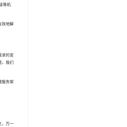
级等机
有效地解
需求的变
题，我们
微服务架
文，万一