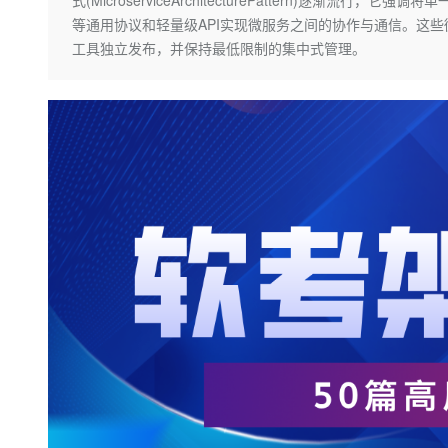
式(MicroserviceArchitecturePattern)逐
大数据开发治理平台 Data
AI 产品 免费试用
网络
安全
云开发大赛
等通用协议和轻量级API实现微服务之间的协作与通信。这
Qwen3-VL-Plus
Tableau 订阅
1亿+ 大模型 tokens 和 
工具独立发布，并保持最低限制的集中式管理。
可观测
入门学习赛
中间件
AI空中课堂在线直播课
云防火墙
140+云产品 免费试用
上云与迁云
云原生的云上边界网络安全
产品新客免费试用，最长1
数据库
生态解决方案
大模型服务
企业出海
大模型ACA认证体验
大数据计算
助力企业全员 AI 认知与能
行业生态解决方案
千问AI平台-Token Plan
政企业务
媒体服务
开发者生态解决方案
企业服务与云通信
千问AI平台-模型体验
AI 开发和 AI 应用解决
在线体验全尺寸、多种模态
域名与网站
Happy 系列大模型
终端用户计算
Serverless
开发工具
大模型解决方案
迁移与运维管理
快速部署 Dify，高效搭建 