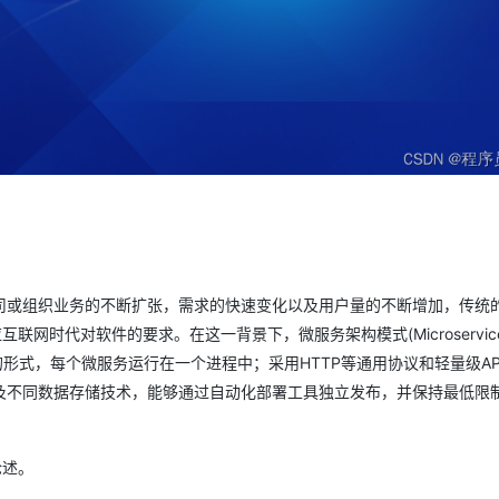
型
依托云原生高可用架构,实现Dify私有化部署
用1%尺寸在特定领域达到大模型90%以上效果
一个 AI 助手
超强辅助，Bol
即刻拥有 DeepSeek-R1 满血版
在企业官网、通讯软件中为客户提供 AI 客服
多种方案随心选，轻松解锁专属 DeepSeek
司或组织业务的不断扩张，需求的快速变化以及用户量的不断增加，传统
联网时代对软件的要求。在这一背景下，微服务架构模式(MicroserviceAr
服务的形式，每个微服务运行在一个进程中；采用HTTP等通用协议和轻量级AP
及不同数据存储技术，能够通过自动化部署工具独立发布，并保持最低限
论述。