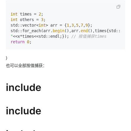
int
 times = 
2
int
 others = 
3
;

std::vector<
int
> arr = {
1
,
3
,
5
,
7
,
9
};

std::for_each(arr.
begin
(),arr.
end
(),times{std::cout
"
<<x*times<<std::endl;}); 
// 按值捕获times
return
0
;
}
也可以全部按值捕获：
include
include