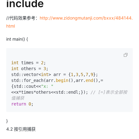
include
//代码效果参考：
http://www.zidongmutanji.com/bxxx/484144.
html
int main() {
int
 times = 
2
int
 others = 
3
;

std::vector<
int
> arr = {
1
,
3
,
5
,
7
,
9
};

std::for_each(arr.
begin
(),arr.
end
(),=
{std::cout<<
"x: "
<<x*times*others<<std::endl;}); 
// [=]表示全部按
值捕获
return
0
;
}
4.2 按引用捕获