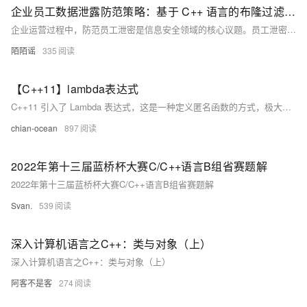
企业员工数据泄露防范策略：基于 C++ 语言的布隆过滤器算法剖析[如何防止员工泄密]
企业运营过程中，防范员工泄密是信息安全领域的核心议题。员工泄密可能致使企业核心数据、商业机密等关键资产的流失，进而给企业造成严重损失。为应对这一挑战，借助恰当的数据结构与算法成为强化信息防护的有效路径。本文专注于 C++ 语言中的布隆过滤器算法，深入探究其在防范员工泄密场景中的应用。
陌陌谣
335
【C++11】lambda表达式
C++11 引入了 Lambda 表达式，这是一种定义匿名函数的方式，极大提升了代码的简洁性和可维护性。本文详细介绍了 Lambda 表达式的语法、捕获机制及应用场景，包括在标准算法、排序和事件回调中的使用，以及高级特性如捕获 `this` 指针和可变 Lambda 表达式。通过这些内容，读者可以全面掌握 Lambda 表达式，提升 C++ 编程技能。
chian-ocean
897
2022年第十三届蓝桥杯大赛C/C++语言B组省赛题解
2022年第十三届蓝桥杯大赛C/C++语言B组省赛题解
Svan.
539
深入计算机语言之C++：类与对象（上）
深入计算机语言之C++：类与对象（上）
阿客不是客
274