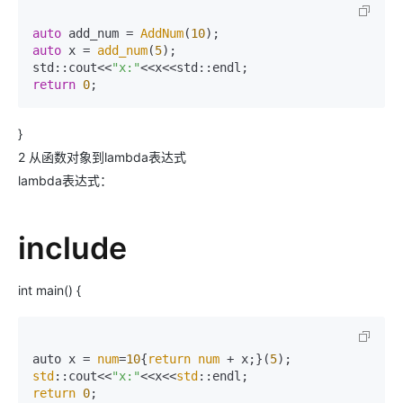
auto
 add_num = 
AddNum
(
10
auto
 x = 
add_num
(
5
);

std::cout<<
"x:"
return
0
;
}
2 从函数对象到lambda表达式
lambda表达式：
include
int main() {
auto x = 
num
=
10
{
return
num
 + x;}(
5
std
::cout<<
"x:"
<<x<<
std
return
0
;