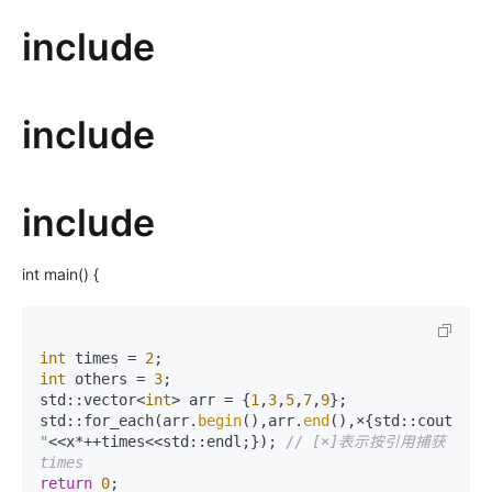
include
include
include
int main() {
int
 times = 
2
int
 others = 
3
;

std::vector<
int
> arr = {
1
,
3
,
5
,
7
,
9
};

std::for_each(arr.
begin
(),arr.
end
(),×{std::cout<<
"x:
"
<<x*++times<<std::endl;}); 
// [×]表示按引用捕获
times
return
0
;