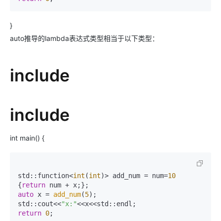
}
auto推导的lambda表达式类型相当于以下类型：
include
include
int main() {
std::function<
int
(
int
)> add_num = num=
10
{
return
auto
 x = 
add_num
(
5
);

std::cout<<
"x:"
return
0
;