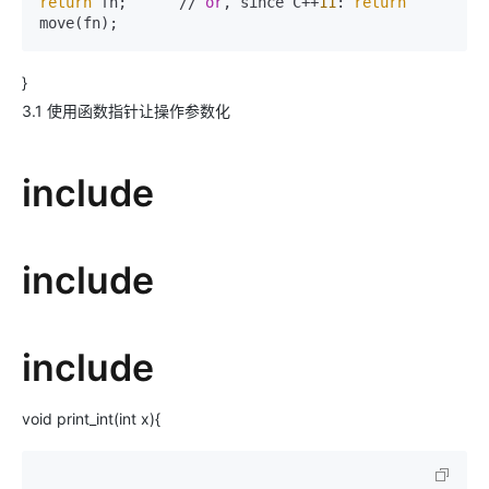
return
 fn;      // 
or
, since C++
11
: 
return
move(fn);
}
3.1 使用函数指针让操作参数化
include
include
include
void print_int(int x){