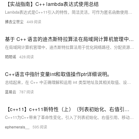
【实战指南】C++ lambda表达式使用总结
Lambda表达式是C++11引入的特性，简洁灵活，可作为匿名函数使用，支持捕获变量，提升代码可读性与开发效率。本文详解其基本用法与捕获机制。
拂去尘世尘
449
基于 C++ 语言的迪杰斯特拉算法在局域网计算机管理中的应用剖析
在局域网计算机管理中，迪杰斯特拉算法用于优化网络路径、分配资源和定位故障节点，确保高效稳定的网络环境。该算法通过计算最短路径，提升数据传输速率与稳定性，实现负载均衡并快速排除故障。C++代码示例展示了其在网络模拟中的应用，为企业信息化建设提供有力支持。
陌陌谣
428
C++语言中指针变量int和取值操作ptr详细说明。
总结起来，在 C++ 中正确理解和运用 int 类型地址及其相关取值、设定等操纵至关重要且基础性强：定义 int 类型 pointer 需加星号；初始化 pointer 需配合 & 取址；读写 pointer 执向之处需配合 * 解引用操纵进行。
蓝易云
787
【c++11】c++11新特性（上）（列表初始化、右值引用和移动语义、类的新默认成员函数、lambda表达式）
C++11为C++带来了革命性变化，引入了列表初始化、右值引用、移动语义、类的新默认成员函数和lambda表达式等特性。列表初始化统一了对象初始化方式，initializer_list简化了容器多元素初始化；右值引用和移动语义优化了资源管理，减少拷贝开销；类新增移动构造和移动赋值函数提升性能；lambda表达式提供匿名函数对象，增强代码简洁性和灵活性。这些特性共同推动了现代C++编程的发展，提升了开发效率与程序性能。
ephemerals__
595