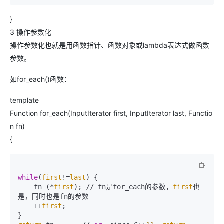
}
3 操作参数化
操作参数化也就是用函数指针、函数对象或lambda表达式做函数
参数。
如for_each()函数：
template
Function for_each(InputIterator first, InputIterator last, Functio
n fn)
{
while
(
first
!=
last
) {

    fn (*
first
); // fn是for_each的参数，
first
也
是，同时也是fn的参数

    ++
first
;
