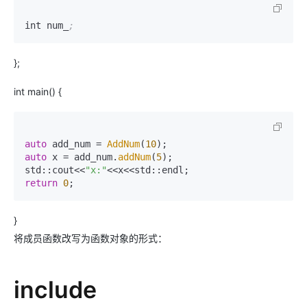
int num_
;
};
int main() {
auto
 add_num = 
AddNum
(
10
auto
 x = add_num.
addNum
(
5
);

std::cout<<
"x:"
return
0
;
}
将成员函数改写为函数对象的形式：
include