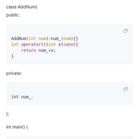
class AddNum{
public:
AddNum(
int
num
):num_(
num
int
operator
()(
int
 x)
const
{

return
 num_+x;

}
private:
int num_
;
};
int main() {