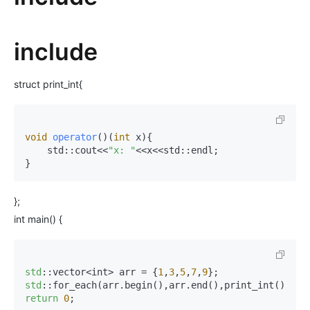
include
struct print_int{
void
operator
()
(
int
 x)
{

    std::cout<<
"x: "
<<x<<std::endl;

}
};
int main() {
std
::vector<int> arr = {
1
,
3
,
5
,
7
,
9
std
return
0
;