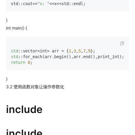
std::cout<<
"x: "
<<x<<std::endl;
}
int main() {
std
::vector<int> arr = {
1
,
3
,
5
,
7
,
9
std
return
0
;
}
3.2 使用函数对象让操作参数化
include
include