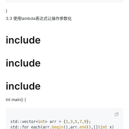
}
3.3 使用lambda表达式让操作参数化
include
include
include
int main() {
std::vector<
int
> arr = {
1
,
3
,
5
,
7
,
9
};

std::for_each(arr.
begin
(),arr.
end
(),[](
int
 x)