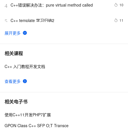
C++错误解决办法：pure virtual method called
10
4
C++ template 学习归纳2
11
5
c++ float 带 e 的指数
2
6
【OJ】A*(start)算法c++初步实现
7
7
相关课程
C++ 入门教程开发文档
【C++调试】深入探索C++调试：从DWARF到堆栈解析
6
8
查看更多
【C++STL基础入门】深入浅出string类的比较
6
9
(compare)、复制(copy)
设计模式C++学习笔记之十六（Observer观察者模式）
8
10
相关电子书
使用C++11开发PHP7扩展
GPON Class C++ SFP O;T Transce