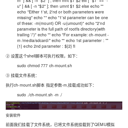
m" ] && [ -n "$2" ] ; then mnt $1 $2 elif [ "$1" == "-
u" ] && [ -n "$2" ]; then umnt $1 $2 else echo ""
echo "Either 1'st, 2'nd or both parameters were
missing" echo "" echo "1'st parameter can be one
of these: -m(mount) OR -u(umount)" echo "2'nd
parameter is the full path of rootfs directory(with
trailing '/')" echo "" echo "For example: ch-mount -
m /media/sdcard/" echo "" echo 1st parameter : **
{1} echo 2nd parameter : ${2} fi
② 设置这个shell脚本可执行权限，如下：
sudo chmod 777 ch-mount.sh
③ 挂载文件系统：
执行ch-mount.sh脚本 指定参数-m,挂载成功如下：
sudo ./ch-mount.sh -m ./
安装软件
前面我们挂载了文件系统，已将文件系统挂载到了QEMU模拟