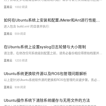
蓝易云
1002
如何在Ubuntu系统上安装和配置JMeter和Ant进行性能测试
进入包含 build.xml 的目录并执行:
蓝易云
559
在Ubuntu系统上设置syslog日志轮替与大小限制
请注意，在修改任何系统级别配置之前，请务必备份相应得原始档案并理解每项变更可能带来得影响。
蓝易云
1233
Ubuntu系统更换软件源以及ROS包管理问题解析
以上是针对Ubuntu系统软件源的更换和ROS包管理的关键步骤。务必跟随官方指南，在安装或者配置过程中应答疑解惑，确保每一步操作的准确性。这些操作对于机器人研发人员和爱好者来说是日常任务的一部分，熟练掌握这些技能，能够在机器人编程和项目管理方面提供很大的帮助。
蓝易云
938
Ubuntu操作系统下清除系统缓存与无用文件的方法