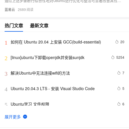
通过上述步骤断行综合性地对Ubuntu进行优化与整洁可显著改善其性能表现及响应速度。然而，请注意在执行某些操作前确保充分了解其潜在影响；例如，在移除旧内核之前确认新内核稳定运行无问题；而对于关键配置更改则需确保备份好相关设置以便恢复原状态。
蓝易云
2689
热门文章
最新文章
如何在 Ubuntu 20.04 上安装 GCC(build-essential)
20
1
[linux]ubuntu下卸载openjdk并安装sunjdk
5254
2
解决Ubuntu中无法连接wifi的方法
7
3
Ubuntu 20.04.3 LTS - 安装 Visual Studio Code
5
4
Ubuntu学习 文件权限
6
5
在Ubuntu平台搭建RTMP直播服务器使用SRS简要指南
7
6