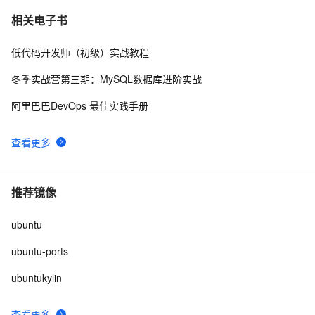
ubuntu22/20 安装macos 主题桌面
11
7
相关电子书
低代码开发师（初级）实战教程
Ubuntu Touch将支持用户数据加密：目前暂无时间表
617
8
冬季实战营第三期：MySQL数据库进阶实战
ubuntu12.04 安装配置jdk1.7
689
9
阿里巴巴DevOps 最佳实践手册
【Valgrind】Valgrind安装（ubuntu系统）
5
10
查看更多
推荐镜像
ubuntu
ubuntu-ports
ubuntukylin
查看更多