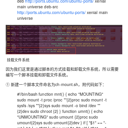
deb
http://ports.ubuntu.com/ubuntu-ports/
xenial
main universe deb-src
http://ports.ubuntu.com/ubuntu-ports/
xenial main
universe
挂载文件系统
因为我们这里是通过脚本的方式挂载和卸载文件系统，所以需要
编写一个脚本挂载和卸载文件系统。
① 新建一个脚本文件命名为ch-mount.sh，附代码如下：
#!/bin/bash function mnt() { echo "MOUNTING"
sudo mount -t proc /proc **{2}proc sudo mount -t
sysfs /sys **{2}sys sudo mount -o bind /dev **
{2}dev sudo chroot
{2} } function umnt() { echo
"UNMOUNTING" sudo umount {2}proc sudo
umount{2}sys sudo umount
{2}dev } if [ "$1" == "-