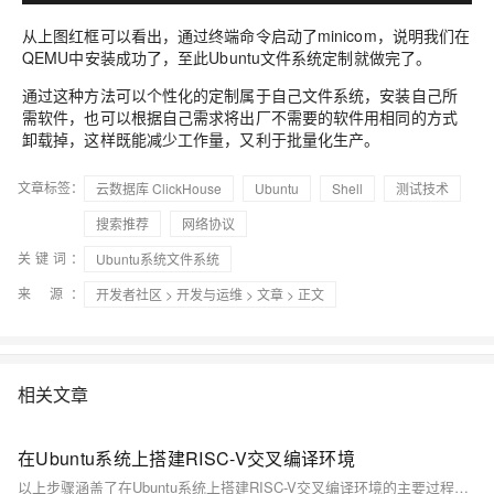
从上图红框可以看出，通过终端命令启动了minicom，说明我们在
QEMU中安装成功了，至此Ubuntu文件系统定制就做完了。
通过这种方法可以个性化的定制属于自己文件系统，安装自己所
需软件，也可以根据自己需求将出厂不需要的软件用相同的方式
卸载掉，这样既能减少工作量，又利于批量化生产。
文章标签：
云数据库 ClickHouse
Ubuntu
Shell
测试技术
搜索推荐
网络协议
关键词：
Ubuntu系统文件系统
来 源：
开发者社区
>
开发与运维
>
文章
> 正文
相关文章
在Ubuntu系统上搭建RISC-V交叉编译环境
以上步骤涵盖了在Ubuntu系统上搭建RISC-V交叉编译环境的主要过程。这一过程涉及了安装依赖、克隆源码、编译安装工具链以及设置环境变量等关键步骤。遵循这些步骤，可以在Ubuntu系统上搭建一个用于RISC-V开发的强大工具集。