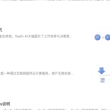
代
SaaS（软件即服务）结合AI（人工智能），正引领企业解决方案向智能化转型。SaaS+AI大幅提升了工作效率与决策质量。它能自动完成重复任务、简化设置流程、主动识别并解决潜在问题，还能根据用户需求提供个性化推荐和动态优化配置。
？
本文详细介绍了SaaS的概念、优势及其在现代工作中的重要性。SaaS是一种通过互联网提供云计算服务，用户无需安装和维护本地软件，只需通过网络访问软件即可。SaaS通过自动更新和维护、订阅制收费模式等方式降低成本，提供更便捷的服务。
as说明