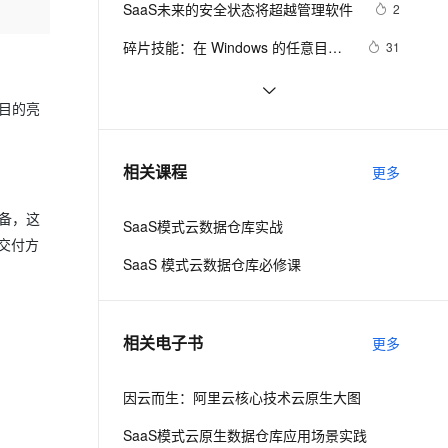
安全
SaaS未来的安全状态将超越管理软件
我要投诉
e-1.1-I2V
Cosyvoice-V3-Flash
2
PolarDB
上云场景组合购
伴
Qoder CN V1.7.0 发布
漫剧创作，剧本、分镜、视频高效生成
100%兼容MySQL、PostgreSQL，兼容Oracle，支持集中和分布式
覆盖90%+业务场景，专享组合折扣价
畅自然，细节丰富
高表现力语音合成大模型，语音克隆听感自然
VPN
碎片技能：在 Windows 的任意目录
31
一键快捷进入 CMD 命令行界面
ernetes 版 ACK
云聚AI 严选权益
云安全中心 AI BAS 智能自动
SSL 证书
带你读《云原生架构白皮书2022新
0
2V
Fun-ASR
，一键激活高效办公新体验
理容器应用的 K8s 服务
精选AI产品，从模型到应用全链提效
化模拟渗透攻击产品发布
版》——加速 SaaS 规模化演进，餐
目的亮
文戏情感细腻自然，动作戏激烈拳拳到肉，实现更强表演能力
支持中英文自由切换，具备更强的噪声鲁棒性
堡垒机
【数字永生】SaaS系统源码独立部
9
道基于 K8s 的云上创新底座（上）
AI 用量加速计划
DataWorks ChatBI 会话支持
署，行业独家！
防火墙
、识别商机，让客服更高效、服务更出色。
SaaS行业的六大安全问题
新老同享，达量后返
上传临时文件分析
7
相关课程
更多
主机安全
应用
备，这
SaaS模式云数据仓库实战
千问办公
NEW
AI 应用及服务市场
交付方
的智能体编程平台
一站式AI生产力平台
SaaS 模式云数据仓库必修课
AI 应用
伶鹊
企业级人与Agent协作平台，接入和调度多个数字员工
智能客服平台，对话机器人、对话分析、智能外呼
大模型
相关电子书
更多
大模型服务平台百炼 - 全妙
自然语言处理
应用创作平台
多模态内容创作工具，已接入 DeepSeek
因云而生：阿里云核心技术云原生大图
数据标注
机器学习
SaaS模式云原生数据仓库应用场景实践