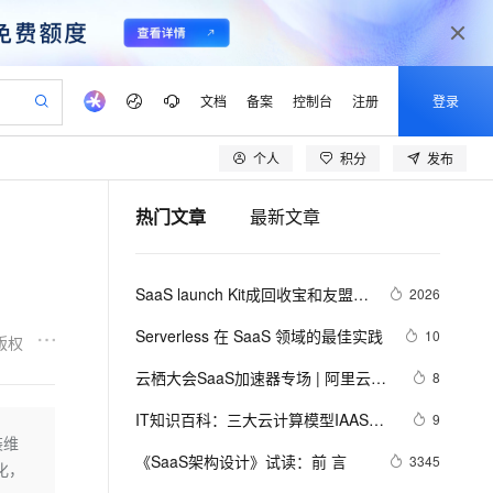
文档
备案
控制台
注册
登录
个人
积分
发布
验
作计划
器
AI 活动
专业服务
服务伙伴合作计划
开发者社区
加入我们
产品动态
服务平台百炼
阿里云 OPC 创新助力计划
热门文章
最新文章
一站式生成采购清单，支持单品或批量购买
可编辑精美 PPT 文稿
S产品伙伴计划（繁花）
峰会
CS
造的大模型服务与应用开发平台
Agency Agents：拥有专属领域专家
AI 生产力先锋
Al MaaS 服务伙伴赋能合作
域名
博文
Careers
PolarDB Agentic Database
至高可申请百万元
 轻松生成专业的 PPT
开启高性价比 AI 编程新体验
弹性可伸缩的云计算服务
先锋实践拓展 AI 生产力的边界
发布
多领域专家智能体,一键组建 AI 虚拟交付团队
Token 补贴，五大权
计划
海大会
伙伴信用分合作计划
商标
问答
社会招聘
SaaS launch Kit成回收宝和友盟云
2026
益加速 OPC 成功
帕鲁游戏服务器
SS
HappyHorse 打造一站式影视创作平台
飞天发布时刻
HOT
秒悟 Meoo CLI 支持一键部
划
备案
电子书
校园招聘
合作纽带，帮助提升3倍上云效率
联机服务器，轻松开启游戏
视频创作，一键激活电商全链路生产力
稳定、安全、高性价比、高性能的云存储服务
所见，即是所愿
署项目至阿里云账号
可视化编排打通从文字构思到成片全链路闭环
更多支持
Serverless 在 SaaS 领域的最佳实践
10
版权
划
公司注册
镜像站
视频生成
语音识别与合成
 智能体与工作流应用
漫剧工坊：一站式动画创作平台
AI 实训营
Flink OSS 支持
云栖大会SaaS加速器专场 | 阿里云朱
8
合作伙伴培训与认证
划
上云迁移
站生成，高效打造优质广告素材
全接入的云上超级电脑
通过阿里云百炼高效搭建AI应用,助力高效开发
快速生产连贯的高质量长漫剧
从基础到进阶，Agent 创客手把手教你
AssumeRole 角色自定义
以军：阿里云心选——面向渠道商的
lScope
我要反馈
e-1.1-T2V
Qwen3-TTS-Flash
IT知识百科：三大云计算模型IAAS、
9
查询合作伙伴
商业红利
n Alibaba Cloud ISV 合作
代维服务
建企业门户网站
10 分钟搭建微信、支付宝小程序
装维
百炼 Qwen3.7-Flash 系列模
PAAS、SAAS
畅细腻的高质量视频
离线语音合成大模型，多语言方言自适应，低延迟高稳定
创新加速
《SaaS架构设计》试读：前 言
ope
登录合作伙伴管理后台
3345
我要建议
站，无忧落地极速上线
以可视化方式快速构建移动和 PC 门户网站
国内短信简单易用，安全可靠，秒级触达，全球覆盖200+国家和地区。
高效部署网站，快速应用到小程序
型发布
化，