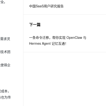
安全。
中国SaaS用户研究报告
息提取
与 AI 智能体进行实时音视频通话
从文本、图片、视频中提取结构化的属性信息
构建支持视频理解的 AI 音视频实时通话应用
下一篇
t.diy 一步搞定创意建站
构建大模型应用的安全防护体系
通过自然语言交互简化开发流程,全栈开发支持
通过阿里云安全产品对 AI 应用进行安全防护
一条命令迁移，帮你实现 OpenClaw 与
际需求灵
Hermes Agent 记忆互通！
的技术团
也使得企
营成本，
务也为传