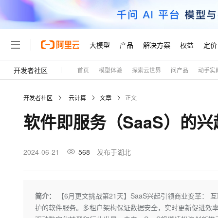
大模型
产品
解决方案
权益
定价
开发者社区
首页
模型体验
探索云世界
问产品
动手实
大模型
产品
解决方案
权益
定价
云市场
伙伴
服务
了解阿里云
精选产品
精选解决方案
普惠上云
产品定价
精选商城
成为销售伙伴
售前咨询
为什么选择阿里云
千问AI平台
开发者社区
云计算
文章
正文
了解云产品的定价详情
大模型服务平台百炼
睿译宝，AI翻译排版一
普惠上云 官方力荐
分销伙伴
在线服务
网站建设
什么是云计算
大
软件即服务（SaaS）的
大模型服务与应用平台
上传文档即自动完成翻译和
云服务器38元/年起，超
咨询伙伴
多端小程序
技术领先
云上成本管理
售后服务
轻量应用服务器
GLM-5.2：长任务时代
官方推荐返现计划
大模型
精选产品
精选解决方案
Salesforce 国际版订阅
稳定可靠
管理和优化成本
推荐新用户得奖励，单订单
销售伙伴合作计划
2024-06-21
568
发布于湖北
自助服务
友盟天域
安全合规
人工智能与机器学习
AI
文本生成
云数据库 RDS
Hermes Agent，打造
云工开物
无影生态合作计划
在线服务
观测云
分析师报告
自主进化，持久记忆，越用
高校专属算力普惠，学生认
计算
互联网应用开发
Qwen3.8-Max
HOT
Salesforce On Alibaba C
工单服务
Tuya 物联网平台阿里云
研究报告与白皮书
人工智能平台 PAI
快速拥有专属 OpenClaw
简介：
【6月更文挑战第21天】SaaS兴起引领商业变革： 
大模
Consulting Partner 合
大数据
容器
智能体时代全能旗舰模型
免费试用
短信专区
一站式AI开发、训练和推
护的软件服务。多租户架构保证数据安全，实时更新促进效率
蓝凌 OA
AI 大模型销售与服务生
现代化应用