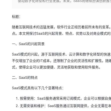
存储
天池大赛
驱动数字化转型和行业发展。未来，SaaS将继续扮演创新推
Qwen3.7-Plus
云解析DNS
解决方案免费试用 新老
电子合同
最高领取价值200元试用
能看、能想、能动手的多模
安全
网络与CDN
AI 算法大赛
畅捷通
标题：
大数据开发治理平台 Data
AI 产品 免费试用
网络
安全
云开发大赛
Qwen3-VL-Plus
Tableau 订阅
1亿+ 大模型 tokens 和 
随着互联网技术的迅猛发展，软件行业正经历着前所未有的变革。
可观测
入门学习赛
中间件
AI空中课堂在线直播课
点。本文将探讨SaaS的兴起背景、特点、优势以及对商业模式
云防火墙
140+云产品 免费试用
上云与迁云
云原生的云上边界网络安全
产品新客免费试用，最长1
数据库
一、SaaS的兴起背景
生态解决方案
大模型服务
企业出海
大模型ACA认证体验
大数据计算
SaaS模式的兴起，源于互联网技术、云计算和数字化转型的快
助力企业全员 AI 认知与能
行业生态解决方案
千问AI平台-Token Plan
政企业务
不仅增加了企业的IT成本，还限制了企业的灵活性和扩展性。随
媒体服务
开发者生态解决方案
式，使得企业可以更加便捷、灵活地获取和使用软件服务。
企业服务与云通信
千问AI平台-模型体验
AI 开发和 AI 应用解决
二、SaaS的特点
在线体验全尺寸、多种模态
域名与网站
SaaS模式具有以下几个显著特点：
Happy 系列大模型
终端用户计算
按需使用：SaaS服务通常采用订阅模式，企业可以根据自
Serverless
无需安装和维护：SaaS服务通过互联网提供，企业无需在
开发工具