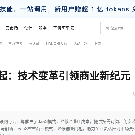
云市场
伙伴
服务
了解阿里云
践
官方博客
考认证
TIANCHI大赛
活动广场
下载
AI 特惠
数据与 API
成为产品伙伴
企业增值服务
最佳实践
价格计算器
AI 场景体
基础软件
产品伙伴合
阿里云认证
市场活动
配置报价
大模型
自助选配和估算价格
步到位
智启 AI 普惠权益
产品生态集成认证中心
企业支持计划
云上春晚
域名与网站
Qwen Audio：打造专属 AI 语音助手
千问官方 MaaS 平台，为开发者和 Agent 而生，新用户赠送 1 亿 + tokens 额度
一句话生成原生
AI Coding
阿里云Maa
2026 阿里云
云服务器 E
为企业打
数据集
Windows
大模型认证
模型
NEW
NEW
兴起：技术变革引领商业新纪元
格式还原
值低价云产品抢先购
至高享 1亿+免费 tokens，加速 Al 应用落地
提供智能易用的域名与建站服务
Qwen-Audio-3.0-Realtime 端到端实时语音角色扮演
输入一句话想法,
智能编程，一键
安全可靠、
产品生态伙伴
专家技术服务
云上奥运之旅
弹性计算合作
阿里云中企出
手机三要素
宝塔 Linux
全部认证
价格优势
开源旗舰模型
即刻拥有 DeepSeek-V4-Pro
阿里云 OPC 创新助力计划
千问大模型
一键部署幻兽
AI 电商营销
对象存储 O
大模型
产品生态伙伴工作台
企业增值服务台
云栖战略参考
云存储合作计
云栖大会
身份实名认证
CentOS
训练营
推动算力普惠，释放技术红利
最高返9万
真正可用的 1M 上下文,一次完成代码全链路开发
快速构建应用程序和网站，即刻迈出上云第一步
轻松解锁专属 DeepSeek-V4-Pro
至高百万元 Token 补贴，加速一人公司成长
多元化、高性能、安全可靠的大模型服务
一键购买专属
从图文生成到
云上的中国
数据库合作计
活动全景
短信
Docker
图片和
自进化智能体
5 分钟轻松部署专属 QwenPaw
Token Plan 模型订阅计划
数字证书管理服务（原SSL证书）
高效搭建 AI
AI 广告创作
无影云电脑
企业成长
NEW
HOT
信息公告
看见新力量
云网络合作计
OCR 文字识别
JAVA
越聪明
证享300元代金券
全托管，含MySQL、PostgreSQL、SQL Server、MariaDB多引擎
Qwen3.8-Max 首发尝鲜，限时加量 10 倍，夜间低至2折
实现全站 HTTPS，呈现可信的 Web 访问
从聊天伙伴进化为能主动干活的本地数字员工
图文、视频一
随时随地安
魔搭 Mode
Kimi-K3
HappyHors
NEW
loud
服务实践
官网公告
金融模力时刻
Salesforce O
版
发票查验
全能环境
Claude Code + GStack 打造工程团队
千问办公，限时限量积分加倍
Qoder
低代码高效构
AI 建站
短信服务
互联网与云计算催生了SaaS模式，降低企业IT成本，提供按需订阅、免安
型
NEW
作计划
Kimi 最新旗舰模型，长程编程与推理利器
让文字生成流
计划
创新中心
魔搭 ModelSc
健康状态
理服务
让AI从“聊天伙伴”进化为能干活的“数字员工”
安装技能 GStack，拥有专属 AI 工程团队
你的AI工作搭子，覆盖日常办公高频场景
面向真实软件的智能体编程平台
0 代码专业建
与创新。SaaS重塑商业模式，降低创业门槛，助力企业灵活应对市场变
客户案例
天气预报查询
操作系统
态合作计划