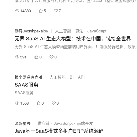
14880
5
7
游客u4xnihpexalb6
|
人工智能
算法
JavaScript
无界 SaaS AI 生态大模型：技术在中国，链接全世界
591
0
0
换个网名有点难
|
人工智能
BI
API
SAAS服务
SAAS服务
1568
0
0
源码星辰
|
供应链
JavaScript
前端开发
Java基于SaaS模式多租户ERP系统源码