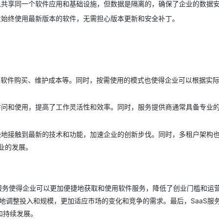
可以共享同一个软件应用和基础设施，但数据是隔离的，确保了企业的数据
业始终使用最新版本的软件，无需担心版本更新和安全补丁。
AI 应用
10分钟微调：让0.6B模型媲美235B模
多模态数据信
型
依托云原生高可用架构,实现Dify私有化部署
用1%尺寸在特定领域达到大模型90%以上效果
一个 AI 助手
超强辅助，Bol
即刻拥有 DeepSeek-R1 满血版
在企业官网、通讯软件中为客户提供 AI 客服
多种方案随心选，轻松解锁专属 DeepSeek
买、软件购买、维护成本等。同时，按需使用的模式也使得企业可以根据实
地访问和使用，提高了工作灵活性和效率。同时，服务提供商通常具备专业
更快地接触到最新的技术和功能，加速企业的创新步伐。同时，多租户架构
业的发展。
aS服务使得企业可以更加便捷地获取和使用软件服务，降低了创业门槛和运
活地调整投入和规模，更加适应市场的变化和竞争的需求。最后，SaaS服
和持续发展。