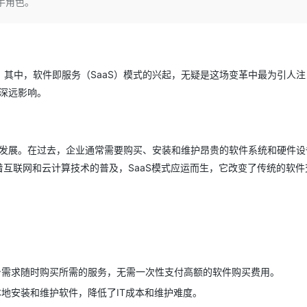
手角色。
Deepseek-v4-pro
HappyHors
同享
万小智 AI 建站低至 15元/月
Qoder CN
AI 短剧/漫剧
云原生数据库 
快递物流查询
WordPress
成为服务伙
高校合作
点，立即开启云上创新
覆盖公网/内网、递归/权威、移动APP等全场景解析服务
送.CN域名，送备案服务码
基于千问大模型等，支持代码智能生成、研发智能问答
AI助力短剧
态智能体模型
旗舰 MoE 大模型，百万上下文与顶尖推理能力
图生视频，流
Ubuntu
服务生态伙伴
云工开物
企业应用
Works
Night Plan 支持 Qwen 3.8-Max
云原生大数据计算服务 MaxCompute
AI 办公
容器服务 Kub
NEW
GLM-5.2
Wan2.7-T
Red Hat
30+ 款产品免费体验
Data Agent 驱动的一站式 Data+AI 开发治理平台
夜间 5 折，Qwen/Meoo/TokenPlan 客户专享
面向分析的企业级SaaS模式云数据仓库
AI智能应用
提供一站式管
科研合作
其中，软件即服务（SaaS）模式的兴起，无疑是这场变革中最为引人注
视觉 Coding、空间感知、多模态思考等全面升级
1M上下文，专为长程任务能力而生
ERP
堂（旗舰版）
SUSE
的深远影响。
智能客服
CRM
防护产品
2个月
自动承接线索
建站小程序
OA 办公系统
AI 应用构建
大模型原生
速发展。在过去，企业通常需要购买、安装和维护昂贵的软件系统和硬件设
力提升
财税管理
模板建站
Qoder
大模型服务平台百炼-应用模版
HOT
NEW
着互联网和云计算技术的普及，SaaS模式应运而生，它改变了传统的软件
面向真实软件
个人版上线、团队版降价；千问3.8-Max首发发尝鲜
丰富多元化的应用模版和解决方案
400电话
定制建站
万有无界
大模型服务平台百炼-智能体
方案
广告营销
模板小程序
的模型效果
灵活可视化地构建企业级 Agent
定制小程序
秒悟
人工智能平台 PAI
APP 开发
云端极速 AI 
新一代 AI 视频生成模型，深度适配广告营销等场景
AI Native 的算法工程平台，一站式完成建模、训练、推理服务部署
身需求随时购买所需的服务，无需一次性支付高额的软件购买费用。
建站系统
本地安装和维护软件，降低了IT成本和维护难度。