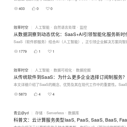
403
0
0
效率时空
|
人工智能
自然语言处理
监控
从数据洞察到动态优化：SaaS+AI引领智能化服务新时
1779
1
1
效率时空
|
人工智能
数据可视化
数据挖掘
从传统软件到SaaS：为什么更多企业选择订阅制服务
5873
4
4
青云@yd
|
存储
Serverless
数据库
科普文：云计算服务类型IaaS, PaaS, SaaS, BaaS, Fa