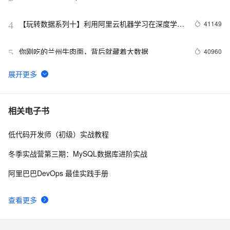
【玩转数据系列十】利用阿里云机器学习在深度学习
41149
4
框架下实现智能图片分类
你刚吃的兰州牛肉面，背后就藏着大数据
40960
5
odps是什么?
30765
6
【技术实验】mysql准实时同步数据到Elasticsearch
21254
7
相关电子书
低代码开发师（初级）实战教程
数据仓库介绍与实时数仓案例
20836
8
冬季实战营第三期：MySQL数据库进阶实战
分布式快照算法: Chandy-Lamport
20460
9
阿里巴巴DevOps 最佳实践手册
MaxCompute执行作业慢的原因排查
19309
10
查看更多