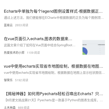
Echarts中单独为每个legend图例设置样式-根据数据正负显示不同样式
通过上述方法，我们便能够在ECharts中根据数据的正负为每个图例项设置不同的样式，增强了图表的可读性和表现力。这种方法虽然略显间接，但不失为一种灵活的解决方案。
蓝易云
2653
在vue页面引入echarts,图表的数据来自数据库 springboot+mybatis+vue+elementui+echarts实现图表的制作
这篇文章介绍了如何在Vue页面中结合SpringBoot、MyBatis、ElementUI和ECharts，实现从数据库获取数据并展示为图表的过程，包括前端和后端的代码实现以及遇到的问题和解决方法。
热爱技术的小郑
1109
vue中使用echarts实现省市地图绘制，根据数据在地图上显示柱状图信息，增加涟漪特效动画效果
vue中使用echarts实现省市地图绘制，根据数据在地图上显示柱状图信息，增加涟漪特效动画效果
邹荣乐
5192
【揭秘神器】如何用Pyecharts轻松召唤出Echarts？只需几行Python代码，让你的数据瞬间生动起来！
【8月更文挑战第21天】Pyecharts是一款基于Python的图表生成库，利用Echarts强大的JavaScript可视化能力，让开发者无需编写前端代码即可在Python环境中创建美观图表。本文通过实例演示如何安装Pyecharts并生成一个展示城市气温分布的柱状图，包括基本图表生成及自定义样式设置，如颜色调整、图例显示等，最终将图表嵌入HTML文件展示，适合各水平开发者快速掌握数据可视化技能。
土木林森
669