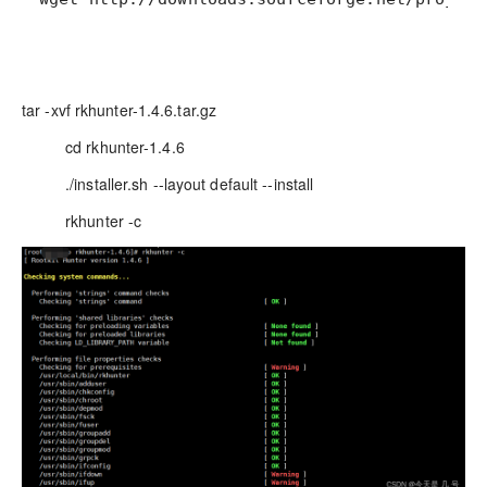
tar -xvf rkhunter-1.4.6.tar.gz
cd rkhunter-1.4.6
./installer.sh --layout default --install
rkhunter -c