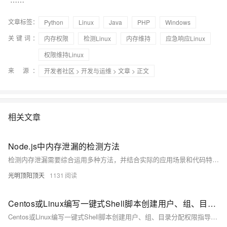
文章标签：
Python
Linux
Java
PHP
Windows
关键词：
内存权限
检测Linux
内存维持
应急响应Linux
权限维持Linux
来 源：
开发者社区
>
开发与运维
>
文章
> 正文
相关文章
Node.js中内存泄漏的检测方法
检测内存泄漏需要综合运用多种方法，并结合实际的应用场景和代码特点进行分析。及时发现和解决内存泄漏问题，可以提高应用的稳定性和性能，避免潜在的风险和故障。同时，不断学习和掌握内存管理的知识，也是有效预防内存泄漏的重要途径。
光明顶阳顶天
1131
Centos或Linux编写一键式Shell脚本创建用户、组、目录分配权限指导手册
Centos或Linux编写一键式Shell脚本创建用户、组、目录分配权限指导手册