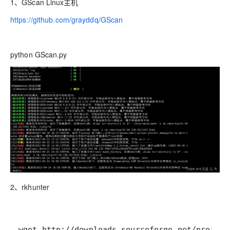
1、GScan Linux主机
https://github.com/grayddq/GScan
python GScan.py
2、rkhunter