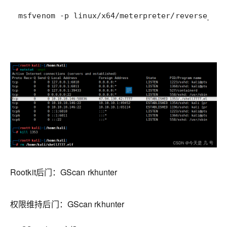
Rootkit后门：GScan rkhunter
权限维持后门：GScan rkhunter