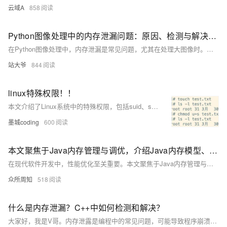
云域A
858
Python图像处理中的内存泄漏问题：原因、检测与解决方案
在Python图像处理中，内存泄漏是常见问题，尤其在处理大图像时。本文探讨了内存泄漏的原因（如大图像数据、循环引用、外部库使用等），并介绍了检测工具（如memory_profiler、objgraph、tracemalloc）和解决方法（如显式释放资源、避免循环引用、选择良好内存管理的库）。通过具体代码示例，帮助开发者有效应对内存泄漏挑战。
站大爷
844
linux特殊权限！！
本文介绍了Linux系统中的特殊权限，包括suid、sgid和sbit。suid使普通用户在执行特定命令时获得root权限；sgid使用户在创建文件时继承目录的用户组权限；sbit确保用户只能删除自己在共享目录中创建的文件。此外，文章还讲解了chattr和lsattr命令，用于更改和查看文件的扩展属性，以及umask的概念和计算方法，帮助理解文件和目录的默认权限。
墨城coding
600
本文聚焦于Java内存管理与调优，介绍Java内存模型、内存泄漏检测与预防、高效字符串拼接、数据结构优化及垃圾回收机制
在现代软件开发中，性能优化至关重要。本文聚焦于Java内存管理与调优，介绍Java内存模型、内存泄漏检测与预防、高效字符串拼接、数据结构优化及垃圾回收机制。通过调整垃圾回收器参数、优化堆大小与布局、使用对象池和缓存技术，开发者可显著提升应用性能和稳定性。
众所周知
518
什么是内存泄漏？C++中如何检测和解决？
大家好，我是V哥。内存泄露是编程中的常见问题，可能导致程序崩溃。特别是在金三银四跳槽季，面试官常问此问题。本文将探讨内存泄露的定义、危害、检测方法及解决策略，帮助你掌握这一关键知识点。通过学习如何正确管理内存、使用智能指针和RAII原则，避免内存泄露，提升代码健壮性。同时，了解常见的内存泄露场景，如忘记释放内存、异常处理不当等，确保在面试中不被秒杀。最后，预祝大家新的一年工作顺利，涨薪多多！关注威哥爱编程，一起成为更好的程序员。