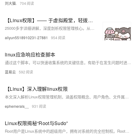
刘大猫.
704
【Linux权限】—— 于虚拟殿堂，轻拨密钥启华章
25000多字详细讲解，深度剖析权限管理核心。从基础权限到复杂的特殊权限，逐一拆解，无论你是零基础小白还是经验丰富的运维人员，都能在这里找到提升技能的关键知识，全面掌握 Linux 权限管理。还不快来看看？
aliyun5518910231-27881
954
linux应急响应检查脚本
通过这个脚本，可以快速收集系统的关键信息，有助于在发生问题时进行及时的应急响应和分析。
蓝易云
592
【Linux】深入理解linux权限
本文深入解析Linux权限管理机制，涵盖权限概念、用户角色、文件属性及操作方法。文章分为前言、权限介绍、用户与角色、文件属性、权限修改及常见问题六大板块。详细说明了权限类型（r/w/x）、角色优先级、chmod/chown指令用法，以及目录权限、umask掩码、粘滞位等重点内容。掌握这些知识，可有效提升Linux系统安全性和灵活性，是管理员必备技能。喜欢的话别忘了点赞支持哦！ ❤❤❤
ephemerals__
931
Linux权限揭秘“Root与Sudo”
Root用户是Linux系统中的超级用户，拥有对系统的完全控制权。Root用户几乎可以执行任何命令，修改任何文件，甚至删除系统上的所有内容。因此，Root用户的使用需要非常谨慎，以避免潜在的安全风险。