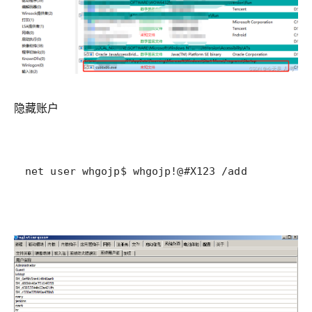
隐藏账户
net user whgojp$ whgojp!@#X123 /add