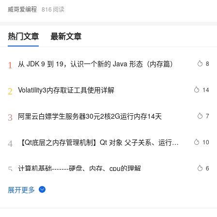
威哥爱编程
816
热门文章
最新文章
从 JDK 9 到 19，认识一个新的 Java 形态（内存篇）
8
1
Volatility3内存取证工具使用详解
14
2
阿里云白嫖学生服务器30元2核2G运行内存14天
7
3
【Qt底层之内存管理机制】Qt 对象 父子关系、运行时
10
4
机制与高效编程技巧
计算机基础-------硬盘、内存、cpu的理解
6
5
8k字详解整型(int)/字符型(char)/浮点型(float)/有符号
8
6
(signed)/无符号(unsigned)数据在内存中的存储【程序员