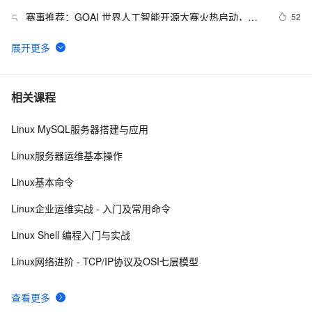
赛事推荐：GOAI 世界人工智能开源大赛火热启动，欢
52
5
迎报名
OpenJDK 的 RISC-V 生态实践：从版本反合到 C2 后端
50
6
优化
带你读《云原生机密计算最佳实践白皮书》——Intel 
49
7
相关课程
TDX机密容器（4）
Linux MySQL服务器搭建与应用
M1 macos docker获取x86 x64 amd 等指定架构版本
49
8
linux ubuntu mysql 容器并启动容器 
Linux服务器运维基本操作
安装RHEL9.x操作系统
49
9
Linux基本命令
Linux版百度网盘丨直接在服务器SSH命令行中使用百度
46
10
Linux企业运维实战 - 入门及常用命令
云，轻松解决数据传输和分享难题
Linux Shell 编程入门与实战
Linux网络进阶 - TCP/IP协议及OSI七层模型
查看更多