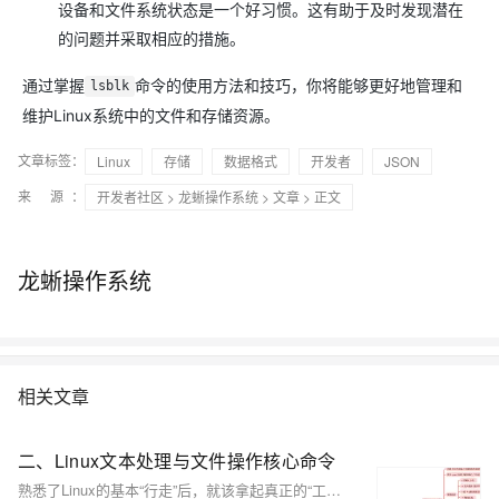
设备和文件系统状态是一个好习惯。这有助于及时发现潜在
的问题并采取相应的措施。
通过掌握
命令的使用方法和技巧，你将能够更好地管理和
lsblk
维护Linux系统中的文件和存储资源。
文章标签：
Linux
存储
数据格式
开发者
JSON
来 源：
开发者社区
>
龙蜥操作系统
>
文章
> 正文
龙蜥操作系统
相关文章
二、Linux文本处理与文件操作核心命令
熟悉了Linux的基本“行走”后，就该拿起真正的“工具”干活了。用grep这个“放大镜”在文件里搜索内容，用find这个“探测器”在系统中寻找文件，再用tar把东西打包带走。最关键的是要学会使用管道符|，它像一条流水线，能把这些命令串联起来，让简单工具组合出强大的功能，比如 ps -ef | grep 'nginx' 就能快速找出nginx进程。