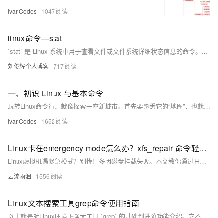
IvanCodes
1047
linux命令—stat
`stat` 是 Linux 系统中用于查看文件或文件系统详细状态信息的命令。相比 `ls -l`，它提供更全面的信息，包括文件大小、权限、所有者、时间戳（最后访问、修改、状态变更时间）、inode 号、设备信息等。其常用选项包括 `-f` 查看文件系统状态、`-t` 以简洁格式输出、`-L` 跟踪符号链接，以及 `-c` 或 `--format` 自定义输出格式。通过这些选项，用户可以灵活获取所需信息，适用于系统调试、权限检查、磁盘管理等场景。
刘俊辉个人博客
717
一、初识 Linux 与基本命令
玩转Linux命令行，就像探索一座新城市。首先要熟悉它的“地图”，也就是/根目录下/etc（放配置）、/home（住家）这些核心区域。然后掌握几个“生存口令”：用ls看周围，cd去别处，mkdir建新房，cp/mv搬东西，再用cat或tail看文件内容。最后，别忘了随时按Tab键，它能帮你自动补全命令和路径，是提高效率的第一神器。
IvanCodes
1652
Linux卡在emergency mode怎么办？xfs_repair 命令轻松解决
Linux虚拟机遇紧急模式？别慌！多因磁盘挂载失败。本文教你通过日志定位问题，用`xfs_repair`等工具修复文件系统，三步快速恢复。掌握查日志、修磁盘、验重启，轻松应对紧急模式，保障系统稳定运行。
云流雨洄
1556
Linux文本搜索工具grep命令使用指南
以上就是对Linux环境下强大工具 `grep` 的基础到进阶功能介绍。它不仅能够执行简单文字查询任务还能够处理复杂文字处理任务，并且支持强大而灵活地正则表达规范来增加查询精度与效率。无论您是程序员、数据分析师还是系统管理员，在日常工作中熟练运用该命令都将极大提升您处理和分析数据效率。