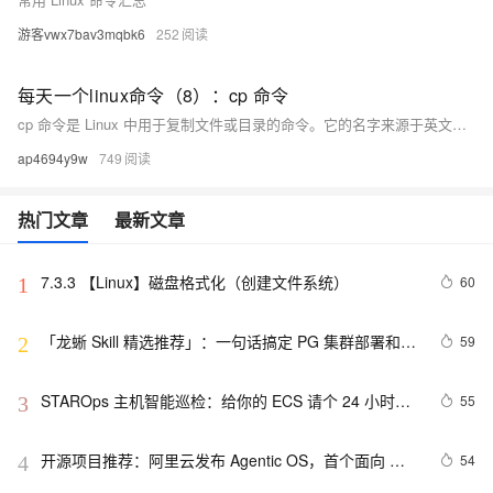
游客vwx7bav3mqbk6
252
每天一个linux命令（8）：cp 命令
cp 命令是 Linux 中用于复制文件或目录的命令。它的名字来源于英文单词 copy。这个命令非常常用，特别是在需要备份文件或创建文件副本时。
ap4694y9w
749
热门文章
最新文章
7.3.3 【Linux】磁盘格式化（创建文件系统）
60
1
「龙蜥 Skill 精选推荐」：一句话搞定 PG 集群部署和管
59
2
理
STAROps 主机智能巡检：给你的 ECS 请个 24 小时在
55
3
线的 AI 医生
开源项目推荐：阿里云发布 Agentic OS，首个面向 
54
4
Agent 的操作系统