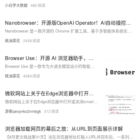
小白学大数据
480
Nanobrowser：开源版OpenAI Operator！AI自动操控浏览器，复杂网页任务一键搞定
Nanobrowser 是一款开源的 Chrome 扩展工具，基于多智能体系统实现复杂的网页任务自动化，支持多种大型语言模型，完全免费且注重隐私保护。
蚝油菜花
2458
Browser Use：开源 AI 浏览器助手，自动完成网页交互任务，支持多标签页管理、视觉识别和内容提取等功能
Browser Use 是一款专为大语言模型设计的智能浏览器工具，支持多标签页管理、视觉识别、内容提取等功能，并能记录和重复执行特定动作，适用于多种应用场景。
蚝油菜花
4084
微软网站上关于在Edge浏览器中打开或关闭smartScreen的说明有误
微软网站上关于在Edge浏览器中打开或关闭smartScreen的说明有误
游客qeoynko2nmbgk
312
浏览器加载网页的幕后之旅：从URL到页面展示详解
【8月更文挑战第31天】当在浏览器地址栏输入URL并回车后，一系列复杂过程随即启动，包括DNS解析、TCP连接建立、HTTP请求发送、服务器请求处理及响应返回，最后是浏览器页面渲染。这一流程涉及网络通信、服务器处理和客户端渲染等多个环节。通过示例代码，本文详细解释了每个步骤，帮助读者深入理解Web应用程序的工作机制，从而在开发过程中作出更优决策。