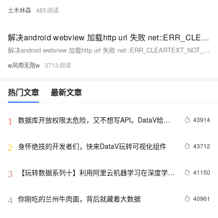
土木林森
485
解决android webview 加载http url 失败 net::ERR_CLEARTEXT_NOT_PERMITTED 错误
解决android webview 加载http url 失败 net::ERR_CLEARTEXT_NOT_PERMITTED 错误
w风雨无阻w
3713
热门文章
最新文章
数据库开放权限太危险，又不想写API。DataV给你
43914
1
另外一个选择。
身怀绝技的开发者们，快来DataV玩转可视化组件
43712
2
【玩转数据系列十】利用阿里云机器学习在深度学习
41150
3
框架下实现智能图片分类
你刚吃的兰州牛肉面，背后就藏着大数据
40961
4