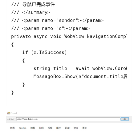
/// 导航已完成事件
/// </summary>
/// <param name="sender"></param>
/// <param name="e"></param>
private
async
void
WebView_NavigationComplete
if
 (
e
.
IsSuccess
string
title
=
await
webView
.
CoreWebV
MessageBox
.
Show
(
$
"document.title属性: 
}