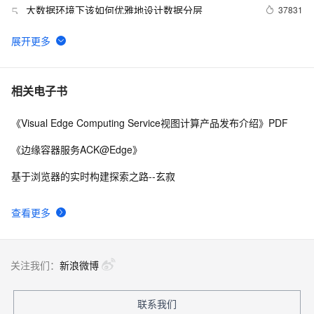
大数据环境下该如何优雅地设计数据分层
37831
5
odps是什么?
30766
6
数据仓库介绍与实时数仓案例
20836
7
相关电子书
《Visual Edge Computing Service视图计算产品发布介绍》PDF
DataV接入ECharts图表库  可视化利器强强联手
20470
8
《边缘容器服务ACK@Edge》
分布式快照算法: Chandy-Lamport
20464
9
基于浏览器的实时构建探索之路--玄寂
MaxCompute执行作业慢的原因排查
19319
10
查看更多
关注我们：
新浪微博
联系我们