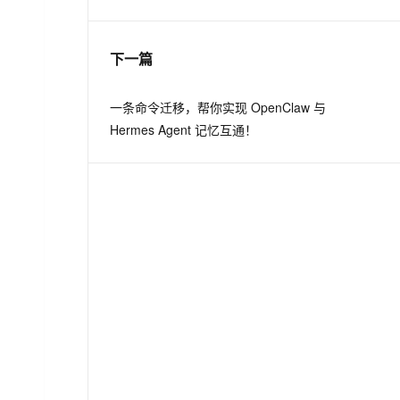
息提取
与 AI 智能体进行实时音视频通话
下一篇
从文本、图片、视频中提取结构化的属性信息
构建支持视频理解的 AI 音视频实时通话应用
t.diy 一步搞定创意建站
构建大模型应用的安全防护体系
一条命令迁移，帮你实现 OpenClaw 与
通过自然语言交互简化开发流程,全栈开发支持
通过阿里云安全产品对 AI 应用进行安全防护
Hermes Agent 记忆互通！