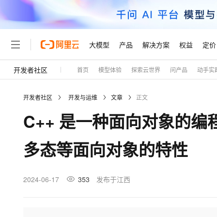
大模型
产品
解决方案
权益
定价
开发者社区
首页
模型体验
探索云世界
问产品
动手实
大模型
产品
解决方案
权益
定价
云市场
伙伴
服务
了解阿里云
精选产品
精选解决方案
普惠上云
产品定价
精选商城
成为销售伙伴
售前咨询
为什么选择阿里云
千问AI平台
开发者社区
开发与运维
文章
正文
了解云产品的定价详情
大模型服务平台百炼
千问办公，解锁你的工作
普惠上云 官方力荐
分销伙伴
在线服务
网站建设
什么是云计算
大
C++ 是一种面向对象的
大模型服务与应用平台
企业级Agent产品，直接
云服务器38元/年起，超
咨询伙伴
多端小程序
技术领先
云上成本管理
售后服务
轻量应用服务器
Agency Agents：拥
官方推荐返现计划
大模型
精选产品
精选解决方案
Salesforce 国际版订阅
稳定可靠
多态等面向对象的特性
管理和优化成本
推荐新用户得奖励，单订单
销售伙伴合作计划
自助服务
友盟天域
安全合规
人工智能与机器学习
AI
文本生成
云数据库 RDS
HappyHorse 打造一
云工开物
无影生态合作计划
在线服务
观测云
分析师报告
高校专属算力普惠，学生认
计算
互联网应用开发
2024-06-17
353
发布于江西
Qwen3.8-Max
HOT
Salesforce On Alibaba C
工单服务
Tuya 物联网平台阿里云
研究报告与白皮书
人工智能平台 PAI
快速拥有专属 OpenClaw
大模
Consulting Partner 合
大数据
容器
智能体时代全能旗舰模型
免费试用
短信专区
一站式AI开发、训练和推
蓝凌 OA
AI 大模型销售与服务生
现代化应用