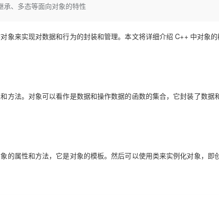
Deepseek-v4-pro
HappyHors
、继承、多态等面向对象的特性
同享
万小智 AI 建站低至 15元/月
Qoder CN
AI 短剧/漫剧
云原生数据库 
快递物流查询
WordPress
成为服务伙
高校合作
点，立即开启云上创新
覆盖公网/内网、递归/权威、移动APP等全场景解析服务
送.CN域名，送备案服务码
基于千问大模型等，支持代码智能生成、研发智能问答
AI助力短剧
态智能体模型
旗舰 MoE 大模型，百万上下文与顶尖推理能力
图生视频，流
Ubuntu
服务生态伙伴
云工开物
企业应用
作对象来实现对数据和行为的封装和管理。本文将详细介绍 C++ 中对象
Works
Night Plan 支持 Qwen 3.8-Max
云原生大数据计算服务 MaxCompute
AI 办公
容器服务 Kub
NEW
GLM-5.2
Wan2.7-T
Red Hat
30+ 款产品免费体验
Data Agent 驱动的一站式 Data+AI 开发治理平台
夜间 5 折，Qwen/Meoo/TokenPlan 客户专享
面向分析的企业级SaaS模式云数据仓库
AI智能应用
提供一站式管
科研合作
视觉 Coding、空间感知、多模态思考等全面升级
1M上下文，专为长程任务能力而生
ERP
堂（旗舰版）
SUSE
智能客服
CRM
防护产品
2个月
自动承接线索
建站小程序
OA 办公系统
AI 应用构建
大模型原生
属性和方法。对象可以看作是数据和操作数据的函数的集合，它封装了数据
力提升
财税管理
模板建站
Qoder
大模型服务平台百炼-应用模版
HOT
NEW
面向真实软件
个人版上线、团队版降价；千问3.8-Max首发发尝鲜
丰富多元化的应用模版和解决方案
400电话
定制建站
万有无界
大模型服务平台百炼-智能体
方案
广告营销
模板小程序
了对象的属性和方法，它是对象的模板。然后可以使用类来实例化对象，即
的模型效果
灵活可视化地构建企业级 Agent
定制小程序
秒悟
人工智能平台 PAI
APP 开发
云端极速 AI 
新一代 AI 视频生成模型，深度适配广告营销等场景
AI Native 的算法工程平台，一站式完成建模、训练、推理服务部署
建站系统