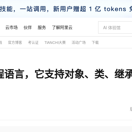
云市场
伙伴
服务
了解阿里云
践
官方博客
考认证
TIANCHI大赛
活动广场
下载
AI 特惠
数据与 API
成为产品伙伴
企业增值服务
最佳实践
价格计算器
AI 场景体
基础软件
产品伙伴合
阿里云认证
市场活动
配置报价
大模型
自助选配和估算价格
新方式
睿译宝，AI翻译排版一步到位
智启 AI 普惠权益
产品生态集成认证中心
企业支持计划
云上春晚
域名与网站
千问官方 MaaS 平台，为开发者和 Agent 而生，新用户赠送 1 亿 + tokens 额度
Qwen Aud
AI Coding
阿里云Maa
2026 阿里云
云服务器 E
为企业打
数据集
Windows
大模型认证
模型
NEW
NEW
编程语言，它支持对象、类、继
交付可用成果
值低价云产品抢先购
上传文档即自动完成翻译和格式还原
至高享 1亿+免费 tokens，加速 Al 应用落地
提供智能易用的域名与建站服务
智能编程，一键
安全可靠、
产品生态伙伴
专家技术服务
云上奥运之旅
弹性计算合作
阿里云中企出
手机三要素
宝塔 Linux
全部认证
价格优势
有专属领域专家
GLM-5.2：长任务时代开源旗舰模型
阿里云 OPC 创新助力计划
千问大模型
即刻拥有 DeepS
AI 电商营销
对象存储 O
大模型
产品生态伙伴工作台
企业增值服务台
云栖战略参考
云存储合作计
云栖大会
身份实名认证
CentOS
训练营
推动算力普惠，释放技术红利
最高返9万
多领域专家智能体,一键组建 AI 虚拟交付团队
快速构建应用程序和网站，即刻迈出上云第一步
至高百万元 Token 补贴，加速一人公司成长
多元化、高性能、安全可靠的大模型服务
真正可用的 1M 上下文,一次完成代码全链路开发
轻松解锁专属 Dee
从图文生成到
云上的中国
数据库合作计
活动全景
短信
Docker
图片和
站式影视创作平台
Hermes Agent，打造自进化智能体
Token Plan 模型订阅计划
数字证书管理服务（原SSL证书）
5 分钟轻松部署
AI 广告创作
无影云电脑
企业成长
NEW
信息公告
看见新力量
云网络合作计
OCR 文字识别
JAVA
证享300元代金券
可视化编排打通从文字构思到成片全链路闭环
全托管，含MySQL、PostgreSQL、SQL Server、MariaDB多引擎
自主进化，持久记忆，越用越聪明
Qwen3.8-Max 首发尝鲜，限时加量 10 倍，夜间低至2折
实现全站HTTPS，呈现可信的WEB访问
图文、视频一
随时随地安
魔搭 Mode
Kimi-K3
HappyHors
NEW
loud
服务实践
官网公告
金融模力时刻
Salesforce O
版
发票查验
全能环境
Claude Code + GStack 打造工程团队
千问办公，限时限量积分加倍
Qoder
低代码高效构
AI 建站
短信服务
型
NEW
作计划
Kimi 最新旗舰模型，长程编程与推理利器
让文字生成流
计划
创新中心
魔搭 ModelSc
健康状态
理服务
让AI从“聊天伙伴”进化为能干活的“数字员工”
安装技能 GStack，拥有专属 AI 工程团队
你的AI工作搭子，覆盖日常办公高频场景
面向真实软件的智能体编程平台
0 代码专业建
客户案例
天气预报查询
操作系统
态合作计划