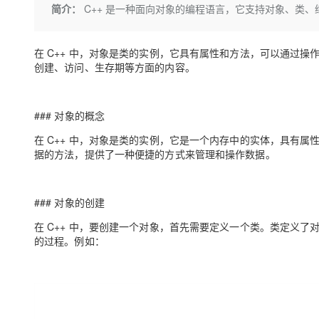
存储
天池大赛
Qwen3.7-Plus
简介：
C++ 是一种面向对象的编程语言，它支持对象、类
云解析DNS
解决方案免费试用 新老
电子合同
最高领取价值200元试用
能看、能想、能动手的多模
安全
网络与CDN
AI 算法大赛
畅捷通
在 C++ 中，对象是类的实例，它具有属性和方法，可以通过操
大数据开发治理平台 Data
AI 产品 免费试用
网络
安全
云开发大赛
Qwen3-VL-Plus
Tableau 订阅
创建、访问、生存期等方面的内容。
1亿+ 大模型 tokens 和 
可观测
入门学习赛
中间件
AI空中课堂在线直播课
云防火墙
140+云产品 免费试用
上云与迁云
云原生的云上边界网络安全
产品新客免费试用，最长1
### 对象的概念
数据库
生态解决方案
大模型服务
在 C++ 中，对象是类的实例，它是一个内存中的实体，具有
企业出海
大模型ACA认证体验
大数据计算
据的方法，提供了一种便捷的方式来管理和操作数据。
助力企业全员 AI 认知与能
行业生态解决方案
千问AI平台-Token Plan
政企业务
媒体服务
开发者生态解决方案
### 对象的创建
企业服务与云通信
千问AI平台-模型体验
AI 开发和 AI 应用解决
在 C++ 中，要创建一个对象，首先需要定义一个类。类定义
在线体验全尺寸、多种模态
域名与网站
的过程。例如：
Happy 系列大模型
终端用户计算
Serverless
开发工具