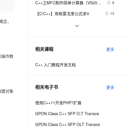
安全
C++之MFC制作简单计算器（VS2019
我要投诉
e-1.1-I2V
Cosyvoice-V3-Flash
8
PolarDB
上云场景组合购
Milvus 弹性伸缩功能新增节
伴
实现），附带完整代码
漫剧创作，剧本、分镜、视频高效生成
100%兼容MySQL、PostgreSQL，兼容Oracle，支持集中和分布式
覆盖90%+业务场景，专享组合折扣价
点支持范围
畅自然，细节丰富
高表现力语音合成大模型，语音克隆听感自然
VPN
【C/C++】用格雷戈里公式求π
15
的概念、
ernetes 版 ACK
云聚AI 严选权益
AI 原生数据库服务发布
SSL 证书
设计模式C++学习笔记之十六
591
2V
Fun-ASR
，一键激活高效办公新体验
理容器应用的 K8s 服务
精选AI产品，从模型到应用全链提效
Agent 数据网关
（Observer观察者模式）
文戏情感细腻自然，动作戏激烈拳拳到肉，实现更强表演能力
支持中英文自由切换，具备更强的噪声鲁棒性
堡垒机
Qt C++ 扫码枪使用数据处理
9
AI 用量加速计划
云原生数据库 PolarDB
防火墙
、识别商机，让客服更高效、服务更出色。
【C++标准的演化】逐步解决历史遗
新老同享，达量后返
Agentic Database 发布
10
相关课程
更多
留问题,从C++11到C++26的改进
主机安全
应用
和操作数
C++ 入门教程开发文档
千问办公
NEW
AI 应用及服务市场
的智能体编程平台
一站式AI生产力平台
AI 应用
伶鹊
相关电子书
更多
创建对象
企业级人与Agent协作平台，接入和调度多个数字员工
智能客服平台，对话机器人、对话分析、智能外呼
大模型
大模型服务平台百炼 - 全妙
使用C++11开发PHP7扩展
自然语言处理
应用创作平台
多模态内容创作工具，已接入 DeepSeek
GPON Class C++ SFP O;T Transce
数据标注
机器学习
GPON Class C++ SFP OLT Transce