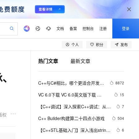
文档
备案
控制台
注册
登录
个人
积分
发布
验
作计划
器
AI 活动
专业服务
服务伙伴合作计划
开发者社区
加入我们
产品动态
服务平台百炼
阿里云 OPC 创新助力计划
热门文章
最新文章
一站式生成采购清单，支持单品或批量购买
io：打造专属 AI 语音助手
S产品伙伴计划（繁花）
峰会
CS
造的大模型服务与应用开发平台
一句话生成原生可编辑精美 PPT 文稿
AI 生产力先锋
Al MaaS 服务伙伴赋能合作
域名
博文
Careers
至高可申请百万元
Qwen3.8-Max 模型上线
承、
开启高性价比 AI 编程新体验
弹性可伸缩的云计算服务
Qwen-Audio-3.0-Realtime 端到端实时语音角色扮演
输入一句话想法, 轻松生成专业的 PPT
先锋实践拓展 AI 生产力的边界
Token 补贴，五大权
计划
海大会
伙伴信用分合作计划
商标
问答
社会招聘
C++与C#相比，哪个更适合开发大
8872
益加速 OPC 成功
eek-V4-Pro
SS
一键部署幻兽帕鲁游戏服务器
飞天发布时刻
HOT
Open Search 向量检索版支
划
备案
电子书
校园招聘
型游戏？
pSeek-V4-Pro
视频创作，一键激活电商全链路生产力
稳定、安全、高性价比、高性能的云存储服务
一键购买专属联机服务器，轻松开启游戏
所见，即是所愿
持视频检索 Pipeline 功能
更多支持
VC 6.0下载 VC 6.0英文版下载 
15
划
公司注册
镜像站
视频生成
语音识别与合成
Visual C++ 6.0 英文企业版 集成SP6
专属 QwenPaw
漫剧工坊：一站式动画创作平台
AI 实训营
HOT
应用身份服务 (IDaaS)
【C++调试】深入探索C++调试：从
7
合作伙伴培训与认证
完美版（最新更新地址，百度网盘）
划
上云迁移
站生成，高效打造优质广告素材
全接入的云上超级电脑
从聊天伙伴进化为能主动干活的本地数字员工
快速生产连贯的高质量长漫剧
从基础到进阶，Agent 创客手把手教你
OpenClaw 管理能力上线
DWARF到堆栈解析
版权
lScope
我要反馈
e-1.1-T2V
Qwen3-TTS-Flash
C++ Builder构建算二十四点小游戏
504
查询合作伙伴
n Alibaba Cloud ISV 合作
代维服务
建企业门户网站
10 分钟搭建微信、支付宝小程序
MaxCompute MaxFrame 提
畅细腻的高质量视频
离线语音合成大模型，多语言方言自适应，低延迟高稳定
创新加速
【C++STL基础入门】深入浅出string
ope
登录合作伙伴管理后台
6
我要建议
站，无忧落地极速上线
以可视化方式快速构建移动和 PC 门户网站
国内短信简单易用，安全可靠，秒级触达，全球覆盖200+国家和地区。
高效部署网站，快速应用到小程序
供自动弹性内存功能
类的比较(compare)、复制(copy)