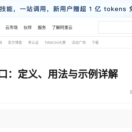
云市场
伙伴
服务
了解阿里云
践
官方博客
考认证
TIANCHI大赛
活动广场
下载
AI 特惠
数据与 API
成为产品伙伴
企业增值服务
最佳实践
价格计算器
AI 场景体
基础软件
产品伙伴合
阿里云认证
市场活动
配置报价
大模型
自助选配和估算价格
新方式
睿译宝，AI翻译排版一步到位
智启 AI 普惠权益
产品生态集成认证中心
企业支持计划
云上春晚
域名与网站
千问官方 MaaS 平台，为开发者和 Agent 而生，新用户赠送 1 亿 + tokens 额度
Qwen Aud
AI Coding
阿里云Maa
2026 阿里云
云服务器 E
为企业打
数据集
Windows
大模型认证
模型
NEW
NEW
式接口：定义、用法与示例详解
交付可用成果
值低价云产品抢先购
上传文档即自动完成翻译和格式还原
至高享 1亿+免费 tokens，加速 Al 应用落地
提供智能易用的域名与建站服务
智能编程，一键
安全可靠、
产品生态伙伴
专家技术服务
云上奥运之旅
弹性计算合作
阿里云中企出
手机三要素
宝塔 Linux
全部认证
价格优势
有专属领域专家
GLM-5.2：长任务时代开源旗舰模型
阿里云 OPC 创新助力计划
千问大模型
即刻拥有 DeepS
AI 电商营销
对象存储 O
大模型
产品生态伙伴工作台
企业增值服务台
云栖战略参考
云存储合作计
云栖大会
身份实名认证
CentOS
训练营
推动算力普惠，释放技术红利
最高返9万
多领域专家智能体,一键组建 AI 虚拟交付团队
快速构建应用程序和网站，即刻迈出上云第一步
至高百万元 Token 补贴，加速一人公司成长
多元化、高性能、安全可靠的大模型服务
真正可用的 1M 上下文,一次完成代码全链路开发
轻松解锁专属 Dee
从图文生成到
云上的中国
数据库合作计
活动全景
短信
Docker
图片和
站式影视创作平台
Hermes Agent，打造自进化智能体
Token Plan 模型订阅计划
数字证书管理服务（原SSL证书）
5 分钟轻松部署
AI 广告创作
无影云电脑
企业成长
NEW
信息公告
看见新力量
云网络合作计
OCR 文字识别
JAVA
证享300元代金券
可视化编排打通从文字构思到成片全链路闭环
全托管，含MySQL、PostgreSQL、SQL Server、MariaDB多引擎
自主进化，持久记忆，越用越聪明
Qwen3.8-Max 首发尝鲜，限时加量 10 倍，夜间低至2折
实现全站HTTPS，呈现可信的WEB访问
图文、视频一
随时随地安
魔搭 Mode
Kimi-K3
HappyHors
NEW
loud
服务实践
官网公告
金融模力时刻
Salesforce O
版
发票查验
全能环境
Claude Code + GStack 打造工程团队
千问办公，限时限量积分加倍
Qoder
低代码高效构
AI 建站
短信服务
型
NEW
作计划
Kimi 最新旗舰模型，长程编程与推理利器
让文字生成流
计划
创新中心
魔搭 ModelSc
健康状态
理服务
让AI从“聊天伙伴”进化为能干活的“数字员工”
安装技能 GStack，拥有专属 AI 工程团队
你的AI工作搭子，覆盖日常办公高频场景
面向真实软件的智能体编程平台
0 代码专业建
客户案例
天气预报查询
操作系统
态合作计划