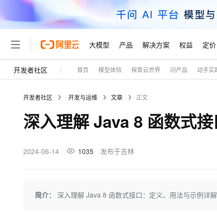
大模型
产品
解决方案
权益
定价
开发者社区
首页
模型体验
探索云世界
问产品
动手实
大模型
产品
解决方案
权益
定价
云市场
伙伴
服务
了解阿里云
精选产品
精选解决方案
普惠上云
产品定价
精选商城
成为销售伙伴
售前咨询
为什么选择阿里云
千问AI平台
开发者社区
开发与运维
文章
正文
了解云产品的定价详情
大模型服务平台百炼
千问办公，解锁你的工作
普惠上云 官方力荐
分销伙伴
在线服务
网站建设
什么是云计算
大
深入理解 Java 8 函数
大模型服务与应用平台
企业级Agent产品，直接
云服务器38元/年起，超
咨询伙伴
多端小程序
技术领先
云上成本管理
售后服务
轻量应用服务器
Agency Agents：拥
官方推荐返现计划
大模型
精选产品
精选解决方案
Salesforce 国际版订阅
稳定可靠
管理和优化成本
推荐新用户得奖励，单订单
销售伙伴合作计划
2024-06-14
1035
发布于吉林
自助服务
友盟天域
安全合规
人工智能与机器学习
AI
文本生成
云数据库 RDS
HappyHorse 打造一
云工开物
无影生态合作计划
在线服务
观测云
分析师报告
高校专属算力普惠，学生认
计算
互联网应用开发
Qwen3.8-Max
HOT
Salesforce On Alibaba C
工单服务
Tuya 物联网平台阿里云
研究报告与白皮书
人工智能平台 PAI
快速拥有专属 OpenClaw
简介：
深入理解 Java 8 函数式接口：定义、用法与示例详解
大模
Consulting Partner 合
大数据
容器
智能体时代全能旗舰模型
免费试用
短信专区
一站式AI开发、训练和推
蓝凌 OA
AI 大模型销售与服务生
现代化应用