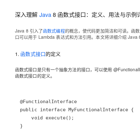
存储
天池大赛
Qwen3.7-Plus
云解析DNS
解决方案免费试用 新老
电子合同
最高领取价值200元试用
能看、能想、能动手的多模
安全
网络与CDN
深入理解
Java
8 函数式接口：定义、用法与示例
AI 算法大赛
畅捷通
大数据开发治理平台 Data
AI 产品 免费试用
网络
安全
云开发大赛
Qwen3-VL-Plus
Tableau 订阅
Java 8 引入了
函数式编程
的概念，使代码更加简洁和可读。函数式
1亿+ 大模型 tokens 和 
口可以用于 Lambda 表达式和方法引用。本文将详细介绍 Ja
可观测
入门学习赛
中间件
AI空中课堂在线直播课
云防火墙
140+云产品 免费试用
上云与迁云
云原生的云上边界网络安全
产品新客免费试用，最长1
数据库
1.
函数式接口
的定义
生态解决方案
大模型服务
企业出海
大模型ACA认证体验
大数据计算
函数式接口是只有一个抽象方法的接口，可以使用 @Functiona
助力企业全员 AI 认知与能
行业生态解决方案
千问AI平台-Token Plan
政企业务
函数式接口的定义。
媒体服务
开发者生态解决方案
企业服务与云通信
千问AI平台-模型体验
AI 开发和 AI 应用解决
在线体验全尺寸、多种模态
域名与网站
Happy 系列大模型
终端用户计算
Serverless
开发工具