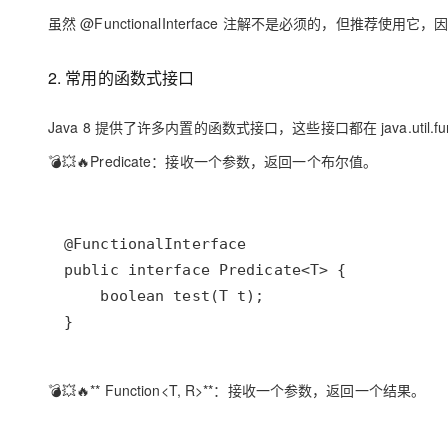
大模型解决方案
虽然 @FunctionalInterface 注解不是必须的，但推
迁移与运维管理
快速部署 Dify，高效搭建 
2. 常用的函数式接口
专有云
10 分钟在聊天系统中增加
Java 8 提供了许多内置的函数式接口，这些接口都在 java.util
💣💥🔥
Predicate
：接收一个参数，返回一个布尔值。
💣💥🔥** Function<T, R>**：接收一个参数，返回一个结果。