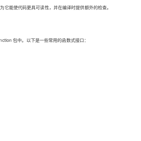
荐使用它，因为它能使代码更具可读性，并在编译时提供额外的检查。
AI 应用
10分钟微调：让0.6B模型媲美235B模
多模态数据信
型
依托云原生高可用架构,实现Dify私有化部署
用1%尺寸在特定领域达到大模型90%以上效果
一个 AI 助手
超强辅助，Bol
.function 包中。以下是一些常用的函数式接口：
即刻拥有 DeepSeek-R1 满血版
在企业官网、通讯软件中为客户提供 AI 客服
多种方案随心选，轻松解锁专属 DeepSeek