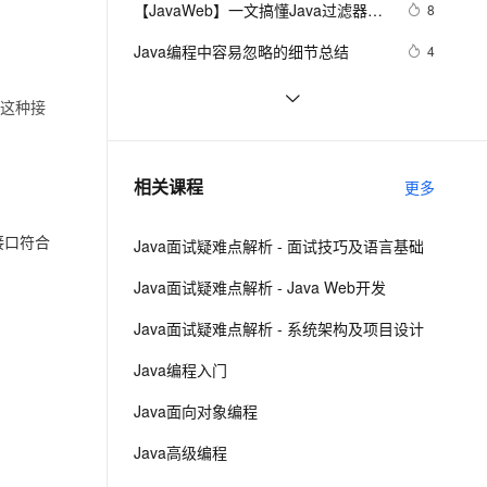
安全
【JavaWeb】一文搞懂Java过滤器与
我要投诉
e-1.1-I2V
Cosyvoice-V3-Flash
8
PolarDB
上云场景组合购
Milvus 弹性伸缩功能新增节
伴
拦截器的区别
漫剧创作，剧本、分镜、视频高效生成
100%兼容MySQL、PostgreSQL，兼容Oracle，支持集中和分布式
覆盖90%+业务场景，专享组合折扣价
点支持范围
畅自然，细节丰富
高表现力语音合成大模型，语音克隆听感自然
VPN
Java编程中容易忽略的细节总结
4
ernetes 版 ACK
云聚AI 严选权益
AI 原生数据库服务发布
SSL 证书
方块人 Java并发——volatile关键字
539
2V
Fun-ASR
。这种接
，一键激活高效办公新体验
理容器应用的 K8s 服务
精选AI产品，从模型到应用全链提效
Agent 数据网关
文戏情感细腻自然，动作戏激烈拳拳到肉，实现更强表演能力
支持中英文自由切换，具备更强的噪声鲁棒性
堡垒机
java-基础-关键字
583
AI 用量加速计划
云原生数据库 PolarDB
防火墙
、识别商机，让客服更高效、服务更出色。
java中两种添加监听器的策略
新老同享，达量后返
Agentic Database 发布
675
相关课程
更多
主机安全
应用
接口符合
Java面试疑难点解析 - 面试技巧及语言基础
千问办公
NEW
AI 应用及服务市场
的智能体编程平台
一站式AI生产力平台
Java面试疑难点解析 - Java Web开发
AI 应用
伶鹊
Java面试疑难点解析 - 系统架构及项目设计
企业级人与Agent协作平台，接入和调度多个数字员工
智能客服平台，对话机器人、对话分析、智能外呼
大模型
Java编程入门
大模型服务平台百炼 - 全妙
自然语言处理
Java面向对象编程
应用创作平台
多模态内容创作工具，已接入 DeepSeek
数据标注
Java高级编程
机器学习