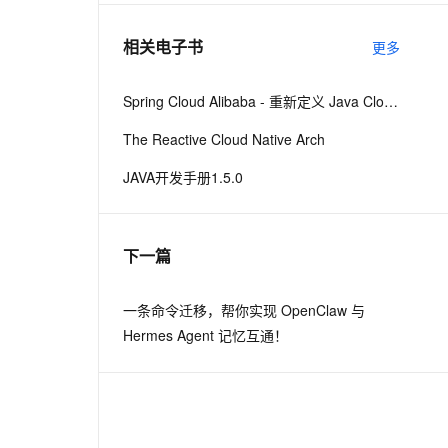
相关电子书
更多
息提取
与 AI 智能体进行实时音视频通话
从文本、图片、视频中提取结构化的属性信息
构建支持视频理解的 AI 音视频实时通话应用
Spring Cloud Alibaba - 重新定义 Java Cloud-Native
t.diy 一步搞定创意建站
构建大模型应用的安全防护体系
The Reactive Cloud Native Arch
通过自然语言交互简化开发流程,全栈开发支持
通过阿里云安全产品对 AI 应用进行安全防护
JAVA开发手册1.5.0
下一篇
一条命令迁移，帮你实现 OpenClaw 与
Hermes Agent 记忆互通！