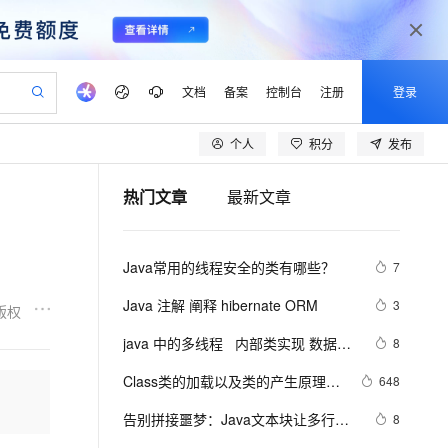
文档
备案
控制台
注册
登录
个人
积分
发布
验
作计划
器
AI 活动
专业服务
服务伙伴合作计划
开发者社区
加入我们
产品动态
服务平台百炼
阿里云 OPC 创新助力计划
热门文章
最新文章
一站式生成采购清单，支持单品或批量购买
io：打造专属 AI 语音助手
S产品伙伴计划（繁花）
峰会
CS
造的大模型服务与应用开发平台
一句话生成原生可编辑精美 PPT 文稿
AI 生产力先锋
Al MaaS 服务伙伴赋能合作
域名
博文
Careers
至高可申请百万元
Qwen3.8-Max 模型上线
开启高性价比 AI 编程新体验
弹性可伸缩的云计算服务
Qwen-Audio-3.0-Realtime 端到端实时语音角色扮演
输入一句话想法, 轻松生成专业的 PPT
先锋实践拓展 AI 生产力的边界
Token 补贴，五大权
计划
海大会
伙伴信用分合作计划
商标
问答
社会招聘
Java常用的线程安全的类有哪些？
7
益加速 OPC 成功
eek-V4-Pro
SS
一键部署幻兽帕鲁游戏服务器
飞天发布时刻
HOT
Open Search 向量检索版支
划
备案
电子书
校园招聘
pSeek-V4-Pro
视频创作，一键激活电商全链路生产力
稳定、安全、高性价比、高性能的云存储服务
一键购买专属联机服务器，轻松开启游戏
所见，即是所愿
持视频检索 Pipeline 功能
更多支持
Java 注解 阐释 hibernate ORM
3
版权
划
公司注册
镜像站
视频生成
语音识别与合成
专属 QwenPaw
漫剧工坊：一站式动画创作平台
AI 实训营
HOT
应用身份服务 (IDaaS)
java 中的多线程   内部类实现 数据共
8
合作伙伴培训与认证
划
上云迁移
站生成，高效打造优质广告素材
全接入的云上超级电脑
从聊天伙伴进化为能主动干活的本地数字员工
快速生产连贯的高质量长漫剧
从基础到进阶，Agent 创客手把手教你
OpenClaw 管理能力上线
享 和 Runnable实现数据共享
lScope
我要反馈
e-1.1-T2V
Qwen3-TTS-Flash
Class类的加载以及类的产生原理
648
查询合作伙伴
n Alibaba Cloud ISV 合作
代维服务
建企业门户网站
10 分钟搭建微信、支付宝小程序
MaxCompute MaxFrame 提
java学习 第十天
畅细腻的高质量视频
离线语音合成大模型，多语言方言自适应，低延迟高稳定
创新加速
告别拼接噩梦：Java文本块让多行字
ope
登录合作伙伴管理后台
8
我要建议
站，无忧落地极速上线
以可视化方式快速构建移动和 PC 门户网站
国内短信简单易用，安全可靠，秒级触达，全球覆盖200+国家和地区。
高效部署网站，快速应用到小程序
供自动弹性内存功能
符串更优雅  