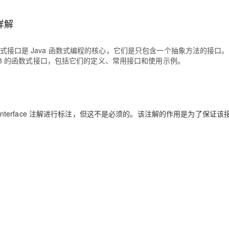
Deepseek-v4-pro
HappyHors
同享
万小智 AI 建站低至 15元/月
Qoder CN
AI 短剧/漫剧
云原生数据库 
快递物流查询
WordPress
成为服务伙
高校合作
点，立即开启云上创新
覆盖公网/内网、递归/权威、移动APP等全场景解析服务
送.CN域名，送备案服务码
基于千问大模型等，支持代码智能生成、研发智能问答
AI助力短剧
态智能体模型
旗舰 MoE 大模型，百万上下文与顶尖推理能力
图生视频，流
详解
Ubuntu
服务生态伙伴
云工开物
企业应用
Works
Night Plan 支持 Qwen 3.8-Max
云原生大数据计算服务 MaxCompute
AI 办公
容器服务 Kub
NEW
GLM-5.2
Wan2.7-T
Red Hat
接口是 Java 函数式编程的核心，它们是只包含一个抽象方法的接口
30+ 款产品免费体验
Data Agent 驱动的一站式 Data+AI 开发治理平台
夜间 5 折，Qwen/Meoo/TokenPlan 客户专享
面向分析的企业级SaaS模式云数据仓库
AI智能应用
提供一站式管
科研合作
视觉 Coding、空间感知、多模态思考等全面升级
1M上下文，专为长程任务能力而生
va 8 的函数式接口，包括它们的定义、常用接口和使用示例。
ERP
堂（旗舰版）
SUSE
智能客服
CRM
防护产品
2个月
自动承接线索
建站小程序
OA 办公系统
AI 应用构建
大模型原生
lInterface 注解进行标注，但这不是必须的。该注解的作用是为了保证该
力提升
财税管理
模板建站
Qoder
大模型服务平台百炼-应用模版
HOT
NEW
面向真实软件
个人版上线、团队版降价；千问3.8-Max首发发尝鲜
丰富多元化的应用模版和解决方案
400电话
定制建站
万有无界
大模型服务平台百炼-智能体
方案
广告营销
模板小程序
的模型效果
灵活可视化地构建企业级 Agent
定制小程序
秒悟
人工智能平台 PAI
APP 开发
云端极速 AI 
新一代 AI 视频生成模型，深度适配广告营销等场景
AI Native 的算法工程平台，一站式完成建模、训练、推理服务部署
建站系统