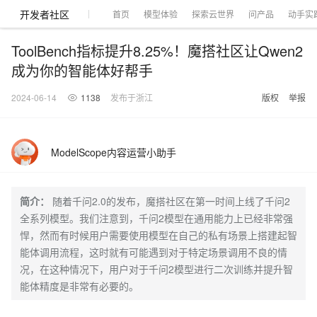
开发者社区
首页
模型体验
探索云世界
问产品
动手实
ToolBench指标提升8.25%！魔搭社区让Qwen2
成为你的智能体好帮手
大模型
产品
解决方案
权益
定价
云市场
伙伴
服务
了解阿里云
产品动态
精
精选解决方案
普
产
精
成
售
为
AI
价
数
成
企
天
AI
配
基
产
阿
市
创
专
服
开
加
千问AI平台
大模型
阿里云 OPC
选
惠
品
选
为
前
什
特
格
据
为
业
池
场
置
础
品
里
场
新
业
务
发
入
2024-06-14
1138
发布于浙江
版权
举报
创新助力计
千问办公，解锁你的工作
千问官方 MaaS 平台
睿译宝，AI翻译排
Qwen Audio：打造专属 AI 语音助手
为企业打
一句话生成原生可编辑精美 PPT 文稿
NEW
NEW
Qwen3.8-
产
上
定
商
销
咨
么
惠
计
与
产
增
大
景
报
软
伙
云
活
加
服
伙
者
我
划
企业级Agent产品，直接交付可用成果
Max 模型上
上传文档即自动完成翻译和格式还原
Qwen-Audio-3.0-Realtime 端到端实时语音角色扮演
输入一句话想法, 轻松生成专业的 PPT
品
云
价
城
售
询
选
算
API
品
值
赛
体
价
件
伴
认
动
速
务
伴
社
们
线
至高可申
智
伙
择
器
伙
服
验
器
合
证
合
区
ModelScope内容运营小助手
Agency Agents：拥有专属领域专家
GLM-5.2：长任务时代开源旗舰模型
即刻拥有 DeepSeek-V4-Pro
一键部
HOT
大模型
启
精选产品
精选解决方案
大
普
在
域
云
2026
上
请百万元
数
伴
阿
伴
务
作
作
多领域专家智能体,一键组建 AI 虚拟交付团队
Open
真正可用的 1M 上下文,一次完成代码全链路开发
轻松解锁专属 DeepSeek-V4-Pro
一键购买专属联机服务器，轻松开启游戏
了解云产品的定价详情
AI
模
惠
线
名
服
阿里
云
据
AI
网
AI
Windows
域
Careers
Token 补
里
计
计
Search 向量
普
自助选配和估算价格
一站式生成采
人工智能与机器学习
AI
型
上
服
与
务
云峰
场
集
Coding
站
算
名
分
产
企
大
博
云
HappyHorse 打造一站式影视创作平台
Hermes Agent，打造自进化智能体
5 分钟轻松部署
划
划
漫剧工坊：一站式动画创作平台
贴，五大
检索版支持
HOT
惠
简介：
随着千问2.0的发布，魔搭社区在第一时间上线了千问2
服
云
务
网
器
会
景
宝塔
社
建
法
文本
图
语
智能编程，一键
销
品
业
模
文
云
视频检索
可视化编排打通从文字构思到成片全链路闭环
自主进化，持久记忆，越用越聪明
从聊天伙伴进化为能主动干活的本地数字员工
快速生产连贯的高质量长漫剧
权
手
权益加速
计算
互联网应用开发
务
官
站
ECS
组
Linux
商
会
全系列模型。我们注意到，千问2模型在通用能力上已经非常强
设
大
伙
生
支
型
生成
片
音
Pipeline 功
益
阿里
阿
Al
上
价
机
平
方
合
标
招
提供智能易用的域名
安全可靠、弹性
OPC 成
赛
问
悍，然而有时候用户需要使用模型在自己的私有场景上搭建起智
AI
伴
态
持
认
能
售
快速拥有专属 OpenClaw
Claude Code + GStack 打造工程团队
和
低代码高效构建企业门户网站
识
10 分钟搭建微信、支付宝小程序
云
里
MaaS
三
CentOS
至高享 1亿+免费 tok
大数据
台
力
购
容器
成
多
什
格
聘
答
电
集
计
证
能体调用流程，这时就有可能遇到对于特定场景调用不良的情
功
MaaS
云
服务
让AI从“聊天伙伴”进化为能干活的“数字员工”
要
安装技能 GStack，拥有专属 AI 工程团队
以可视化方式快速构建移动和 PC 门户网站
备
高效部署网站，快速应用到小程序
后
视
别
百
荐
端
么
云
千
对
覆盖90
咨
本
优
商
成
划
Docker
况，在这种情况下，用户对于千问2模型进行二次训练并提升智
应用身份服
产品
中
伙伴
素
案
校
阿
现代化应用
炼
小
是
开
电
存储
服
问
象
频
与
Qwen3.8-
Kimi-
云服务器38元/年起，超
询
全
营
认
管
势
务 (IDaaS)
伙伴
企
赋能
园
能体精度是非常有必要的。
里
程
云
发
子
大
大
存
云
Max
K3
伙
专
部
务
生
销
合
证
JAVA
理
身
公
OpenClaw
计划
出
合作
招
模
云
安全
序
计
大
书
官
模
储
聚
网络与CDN
大模型服务与应用平台
伴
家
HOT
NEW
认
中
从图文生成到
成
成
份
司
型
管理能力上
（繁
海
聘
OPC
算
赛
方
型
OSS
AI