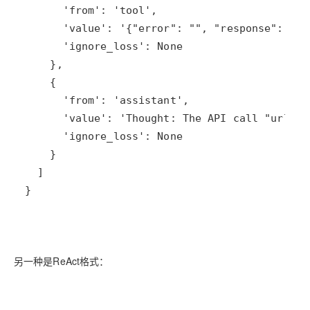
模
通
强
依托云原生高可用架构,实现
型
话
辅
10
助，
用1%尺寸在特定领
构建支持
分
Bolt.diy
钟
即
一
构
在
刻
步
建
聊
拥
搞
大
天
有
定
模
系
DeepSeek-
创
型
统
R1
意
应
中
满
建
用
增
血
站
的
加
版
安
通过自然语言
一
全
多种方案随心选，轻松解
}
个
防
AI
护
助
体
手
系
在企业官网、通讯软件中为客
通过阿里
另一种是ReAct格式：