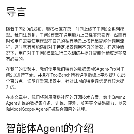
技
全
证
推动算力普惠，释放
心
自
伙
实
注
线
花）
大
Salesforce
镜
创
网络
轻
推
严
安全
术
大
导言
稳定、安全、高
能
AI
助
智能体时代全能旗舰模型
Kimi 最新旗舰模
管理和优化成本
伴
名
册
会
国际版订
技
入
像
销
新
模
训
量
荐
选
产
服
多元化、高性能、安
环
广
服
弹
信
认
型
阅
术
MaxCompute
门
站
助
可观测
练
应
返
售
权
HappyHorse-
Qwen3-
品
务
无
中间件
境
告
上
务
性
云
用
证
领
MaxFrame 提
学
力
营
用
现
益
1.1-
TTS-
数
生
影
伙
创
云
计
栖
分
友
先
供自动弹性内
习
随着千问2.0的发布，魔搭社区在第一时间上线了千问2全系列模
计
Qwen3.7-
Deepseek-
上云与迁云
企
操
服
计
T2V
Flash
字
态
云
精选AI
数据库
在
作
短
迁
伴
我
算
大
合
盟
存功能
赛
型。我们注意到，千问2模型在通用能力上已经非常强悍，然而有
划
Plus
v4-
业
作
务
划
证
伙
电
线
信
移
图文、视频一
合
会
作
天
稳
合
信
要
时候用户需要使用模型在自己的私有场景上搭建起智能体调用流
pro
企业出海
增
至高百万元 Token
系
器
书
伴
脑
AI
推荐新用户得奖励，单订单
服
大数据计算
让文字生成流
离线语音
作
计
域
定
程，这时就有可能遇到
对于特定场景调用不良
的情况，在这种情
作
Milvus 弹性
息
反
值
统
管
用
快速构建应用程序和网站，
OCR
代
务
随时随地安全接
能看、能想、能动手的多模
活
AI
最
计
划
可
况下，用户对于千问2模型进行二次训练并提升智能体精度是非常
伸缩功能新
Token
产
服
政企业务
计
公
馈
云
理
量
文字
维
旗舰 MoE 大模型
媒体服务
动
观
建
划
靠
佳
WordPress
有必要的。
增节点支持
Plan
品
务
工
云
工
服
加
识别
服
划
短
告
全
测
站
范围
实
HappyHorse-
Cosyvoi
模
生
台
单
数
开
务
速
务
信
更
我
企业服务与云通信
云
景
云
安
在我们的实验中，我们使用我们
特有的数据集MSAgent-Pro
对千
0 代码专业建
Ubuntu
Qwen3-
1.1-
V3-
型
态
发
服
践
据
物
（原
计
服
要
存
全
无
多
官
问2.0进行了sft，并且在ToolBench
所有评测指标
上平均
提升8.25
VL-
GLM-
I2V
Flash
订
伙
AI 原生数据
票
务
库
SSL
划
Tuya
务
高校专属算力普惠，学生认
建
储
域名与网站
合
Red
影
网
个百分点
，证明在垂直场景中，针对LLM的特定调优是有较大提
AI
企
支
Plus
5.2
安
阅
伴
库服务发布
查
魔
RDS
证
物联
云
新老同享
议
合
规
国内短信简单易
Hat
生
公
升的。
短
短
业
持
计
工
Agent 数据
验
全
书）
网平
搭
全托管，含MySQL、Postgr
上
图生视频，流
高表现力
作
终端用户计算
态
告
剧/
信
划
作
网关
成
我
免
视觉 Coding、空间感
1M上下文，专为长
台阿
分
SUSE
在本文章中，我们将利用魔搭社区的开源技术方案，给出Qwen2
实现全站HTTPS，
春
云
计
合
ModelSco
漫
天
专
台
NEW
合
要
里云
析
Agent训练的
数据集准备、训练、评测、部署等全链路能力
人
长
，以及
晚
健
费
原
划
Serverless
作
剧
气
区
作
云原生数据
Qwen3.8-Max 
投
版
师
和
ModelScope-Agent框架联合调用
的过程。
工
Qoder
康
生
计
试
VPN
魔搭
AI助力短剧
Wan2.7-
Fun-
预
建
伙
库 PolarDB
云
诉
数
报
智
状
数
开发工具
面向真实软件的智能
划
服
ModelScope
用
T2V
ASR
报
蓝
千
伴
Agentic
上
站
据
告
能
态
据
SSL
务
智能体Agent的介绍
AI
查
凌
问
培
Database 发
奥
库
平
Salesforce
小
Qoder
库
证
迁移与运维管理
实
办
询
解
OA
研
办
训
布
运
合
文戏情感细腻
支持中英
台
On
CN
PolarDB
高
书
践