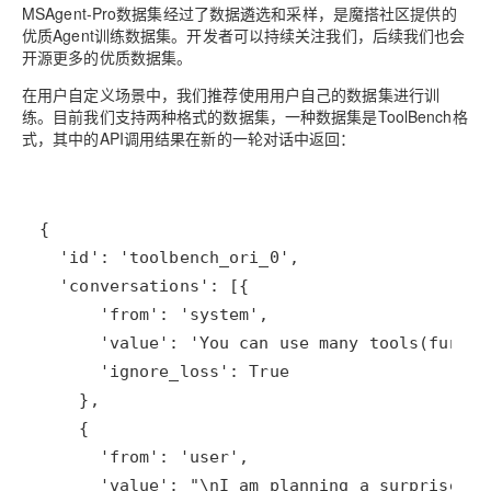
系
悟
大
务
140+云
月
模
融
千
MSAgent-Pro数据集经过了数据遴选和采样，是魔搭社区提供的
飞
云
程
场
生
统
模
产
版
伙
送.CN域名，送备案
模
问
优质Agent训练数据集。开发者可以持续关注我们，后续我们也会
天
防
序
型
态
云端极速 AI 
品
力
AI
丰富多元化的应用模
开源更多的优质数据集。
发
伴
火
财
服
免
Night
解
时
平
APP
布
墙
税
务
在用户
自定义场景
中，我们推荐使用用户自己的数据集进行训
费
Plan
刻
AI
台-
大
开发
时
决
云原生的云上边界网络安全
管
平
练。目前我们支持两种格式的数据集，一种数据集是ToolBench格
试
支
应
模
模
刻
方
理
服
台
客
式，其中的API调用结果在新的一轮对话中返回：
用
建
持
用
型
型
所见，即是所
案
务
百
户
站
Qwen
产品新客免费试用，最长1
体
服
400
生
炼
案
大
系
3.8-
验
务
电
AI
态
-
例
模
统
大
Max
平
话
实
伙
全
型
模
台
行
NEW
在线体验全尺寸、多种模态
训
伴
妙
型
百
业
广
夜间 5 折，Qwen/Me
营
自
多模态内
ACA
炼-
生
告
Happy
从基础到进阶，
然
认
智
态
营
系
语
证
能
解
销
列
言
体
体
决
大
处
验
方
模
灵活可视化地构建企业级
理
案
助力企业全员 AI 认知与能
型
人
新一代 AI 视频生成模型
数
开
工
据
发
智
标
者
能
注
生