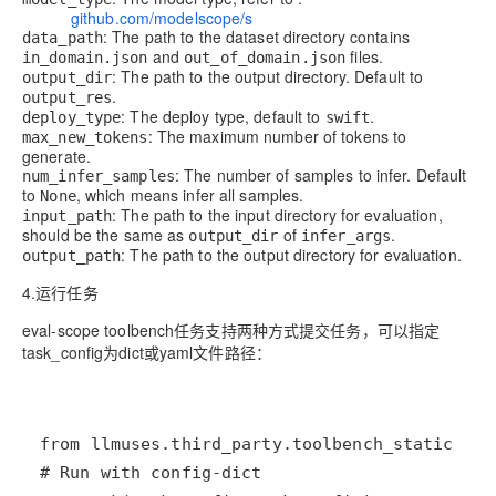
https://
github.com/modelscope/s
wift/blob/main/docs/sour
: The path to the dataset directory contains
data_path
and
files.
in_domain.json
out_of_domain.json
: The path to the output directory. Default to
output_dir
.
output_res
: The deploy type, default to
.
deploy_type
swift
: The maximum number of tokens to
max_new_tokens
generate.
: The number of samples to infer. Default
num_infer_samples
to
, which means infer all samples.
None
: The path to the input directory for evaluation,
input_path
should be the same as
of
.
output_dir
infer_args
: The path to the output directory for evaluation.
output_path
4.运行任务
eval-scope toolbench任务支持两种方式提交任务，可以指定
task_config为dict或yaml文件路径：