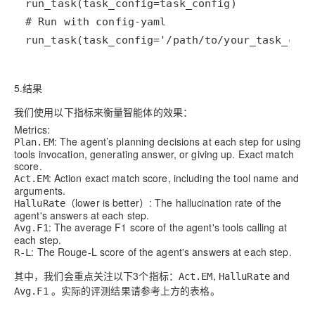
run_task(task_config='/path/to/your_task_conf
5.结果
我们使用以下指标来衡量智能体的效果：
Metrics:
: The agent’s planning decisions at each step for using
Plan.EM
tools invocation, generating answer, or giving up. Exact match
score.
: Action exact match score, including the tool name and
Act.EM
arguments.
（lower is better）: The hallucination rate of the
HalluRate
agent's answers at each step.
: The average F1 score of the agent's tools calling at
Avg.F1
each step.
: The Rouge-L score of the agent's answers at each step.
R-L
其中，我们会重点关注以下3个指标：
,
and
Act.EM
HalluRate
。实际的评测结果请参考上方的表格。
Avg.F1