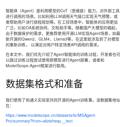
程
公
决
究
公，
与
之
作
PAI
Alibaba
专有云
基于千问大模型等，
100%兼容MyS
校
快
序
电
AI智能应用
方
报
限
认
旅
计
堡
Cloud
创
智能体（Agent）是利用模型的CoT（思维链）能力，对外部工具
大
递
合
子
案
告
时
证
模
划
垒
Consulting
新
进行调用的场景。比如利用LLM调用天气接口实现天气预警，或
一站式AI开发、训练和推
云
容
物
智
合
云
免
型
作
大
AI
大模
与
限
机
Partner 合
中
者帮助用户进行旅程规划等。在工控场景中，智能体的应用更加
原
器
流
能
同
查
栖
费
云
白
量
模
模
应
型原
作计划
心
广泛，比如OA系统协同、文档助手等。随着国产大模型的崛起，
云
生
服
查
客
询
战
试
网
防
皮
积
板
云
出于数据保护的需求，更推荐使用开源LLM实现Agent场景，如最
解
型
用
生应
大
务
畅
询
服
合
略
用
络
火
书
AI
分
建
工
新开源的Qwen2、GLM4、Llama3等，在这里就涉及到了对模型
析
数
Kubernetes
服
构
用
捷
作
参
自动承接线索
新
合
墙
大
加
站
开
的重新训练， 以满足对用户特定场景API调用的需求。
DNS
据
版
通
务
建
伙
考
老
作
模
倍
物
企
计
ACK
覆盖公网/内网、递归/权威
主
Qoder
千
伴
同
定
计
在本文中，我们优先介绍了Agent智能体的训练过程，开发者也可
型
NEW
Tableau
算
业
提供一站式管理容
云
AI
机
问
HOT
享
制
划
科
以跳过训练过程尝试使用原模型进行Agent部署，或者和
销
你的AI工作搭子，
订阅
大
服
登
应
上
安
办
活
建
研
ModelScope-Agent框架进行联用。
售
最高领取价值200元试用
千
大
数
务
录
的
Salesforce
全
公
用
面向真实软件
站
合
与
万
动
AI空
问
模
据
MaxCompute
合
中
On
NEW
作
AI
服
小
中课
AI
型
数据集格式和准备
开
面向分析的企业级Sa
作
国
模
Alibaba
万
产
务
智
堂在
平
服
AI
发
AI
伙
板
Cloud ISV
有
一站式A
品
生
AI
线直
台-
务
ERP
生
治
看
应
伴
小
合作计划
无
免
态
建
播课
Token
平
产
理
见
管
程
用
界
伶
我们使用了和通义实验室共同开源的Agent训练集，该数据集地址
费
合
站
CRM
堂
Plan
台
力
平
新
理
序
鹊
在：
试
作
及
低
（旗
百
NEW
先
台
成
力
后
OA
企业级人与Ag
用
计
至
舰
炼-
服
锋
DataWorks
量
定
为
台
https://www.modelscope.cn/datasets/iic/MSAgent-
办
智能客服
划
15
1亿+ 大模型 tokens 和 
版）
应
个人版上线、团队版降价；千
务
先锋实践拓展 
制
Data Agent 驱动的一站式
Pro/summary?from=alizishequ__text
服
公
秒
元/
用
金
小
市