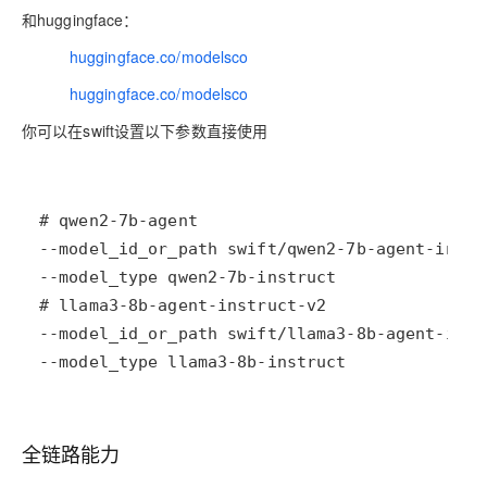
和huggingface：
https://
huggingface.co/modelsco
pe/qwen2-7b-agent-instruct
https://
huggingface.co/modelsco
pe/llama3-8b-agent-instruct-v2
你可以在swift设置以下参数直接使用
--model_type llama3-8b-instruct
全链路能力