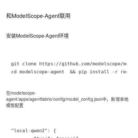
和ModelScope-Agent联用
安装ModelScope-Agent环境
cd modelscope-agent  && pip install -r requir
在modelscope-
agent/apps/agentfabric/config/model_config.json中，新增本地
模型配置