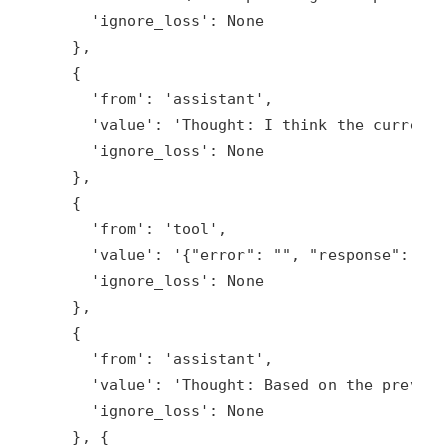
平
态
台
机
解
PAI
器
决
学
AI Native 的
方
习
案
AI
大模型解决方
开
案
发
和
快
10
多
与
AI
速
分
模
AI
应
部
钟
态
智
用
署
微
数
能
解
Dify，
调：
据
体
决
高
让
信
进
方
效
0.6B
息
行
案
搭
模
提
实
建
型
取
时
AI
媲
音
从文本、图片
应
美
视
用
235B
频
超