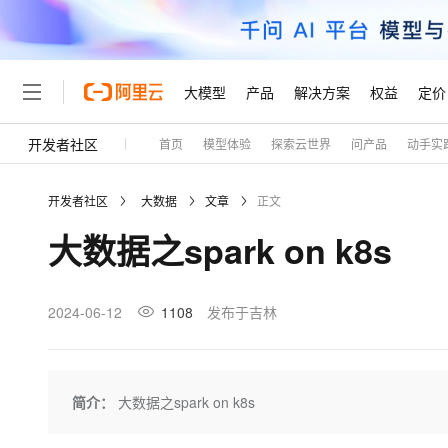
大模型
产品
解决方案
权益
定价
开发者社区
首页
模型体验
探索云世界
问产品
动手实
大模型
产品
解决方案
权益
定价
云市场
伙伴
服务
了解阿里云
精选产品
精选解决方案
普惠上云
产品定价
精选商城
成为销售伙伴
售前咨询
为什么选择阿里云
千问AI平台
开发者社区
大数据
文章
正文
了解云产品的定价详情
大模型服务平台百炼
睿译宝，AI翻译排版一
普惠上云 官方力荐
分销伙伴
在线服务
网站建设
什么是云计算
大
大数据之spark on k8s
大模型服务与应用平台
上传文档即自动完成翻译和
云服务器38元/年起，超
咨询伙伴
多端小程序
技术领先
云上成本管理
售后服务
轻量应用服务器
GLM-5.2：长任务时代
官方推荐返现计划
大模型
精选产品
精选解决方案
Salesforce 国际版订阅
稳定可靠
管理和优化成本
推荐新用户得奖励，单订单
销售伙伴合作计划
2024-06-12
1108
发布于吉林
自助服务
友盟天域
安全合规
人工智能与机器学习
AI
文本生成
云数据库 RDS
Hermes Agent，打造
云工开物
无影生态合作计划
在线服务
观测云
分析师报告
自主进化，持久记忆，越用
高校专属算力普惠，学生认
计算
互联网应用开发
Qwen3.8-Max
HOT
Salesforce On Alibaba C
工单服务
Tuya 物联网平台阿里云
研究报告与白皮书
人工智能平台 PAI
快速拥有专属 OpenClaw
简介：
大数据之spark on k8s
大模
Consulting Partner 合
大数据
容器
智能体时代全能旗舰模型
免费试用
短信专区
一站式AI开发、训练和推
蓝凌 OA
AI 大模型销售与服务生
现代化应用