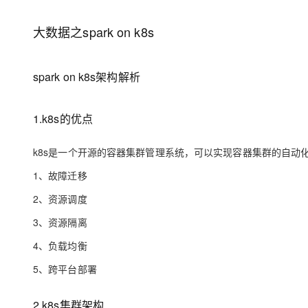
存储
天池大赛
Qwen3.7-Plus
云解析DNS
解决方案免费试用 新老
电子合同
最高领取价值200元试用
能看、能想、能动手的多模
安全
网络与CDN
大数据之spark on k8s
AI 算法大赛
畅捷通
大数据开发治理平台 Data
AI 产品 免费试用
网络
安全
云开发大赛
Qwen3-VL-Plus
Tableau 订阅
1亿+ 大模型 tokens 和 
spark on k8s架构解析
可观测
入门学习赛
中间件
AI空中课堂在线直播课
云防火墙
140+云产品 免费试用
上云与迁云
云原生的云上边界网络安全
产品新客免费试用，最长1
数据库
1.k8s的优点
生态解决方案
大模型服务
企业出海
大模型ACA认证体验
大数据计算
k8s是一个开源的容器集群管理系统，可以实现容器集群的自动
助力企业全员 AI 认知与能
行业生态解决方案
千问AI平台-Token Plan
政企业务
媒体服务
1、故障迁移
开发者生态解决方案
企业服务与云通信
2、资源调度
千问AI平台-模型体验
AI 开发和 AI 应用解决
在线体验全尺寸、多种模态
3、资源隔离
域名与网站
4、负载均衡
Happy 系列大模型
终端用户计算
5、跨平台部署
Serverless
2.k8s集群架构
开发工具