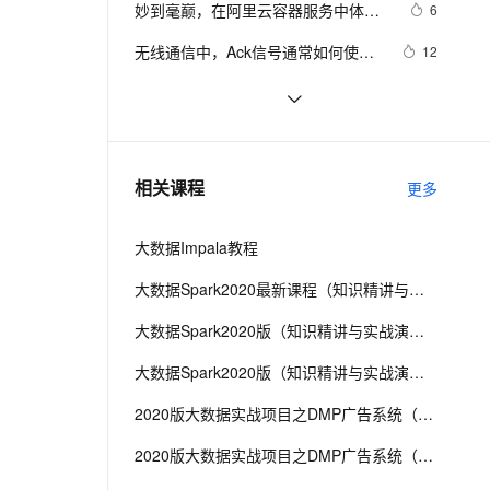
安全
妙到毫巅，在阿里云容器服务中体验
我要投诉
e-1.1-I2V
Cosyvoice-V3-Flash
6
PolarDB
上云场景组合购
Milvus 弹性伸缩功能新增节
伴
RAPIDS加速数据科学
漫剧创作，剧本、分镜、视频高效生成
100%兼容MySQL、PostgreSQL，兼容Oracle，支持集中和分布式
覆盖90%+业务场景，专享组合折扣价
点支持范围
畅自然，细节丰富
高表现力语音合成大模型，语音克隆听感自然
VPN
无线通信中，Ack信号通常如何使
12
用？
ernetes 版 ACK
云聚AI 严选权益
AI 原生数据库服务发布
SSL 证书
【云原生|K8s系列第3篇】：实战
10
2V
Fun-ASR
，一键激活高效办公新体验
理容器应用的 K8s 服务
精选AI产品，从模型到应用全链提效
Agent 数据网关
Kubectl创建Deployment部署应用
文戏情感细腻自然，动作戏激烈拳拳到肉，实现更强表演能力
支持中英文自由切换，具备更强的噪声鲁棒性
堡垒机
编写 K8S YAML
7
AI 用量加速计划
云原生数据库 PolarDB
防火墙
、识别商机，让客服更高效、服务更出色。
大规模 K8s 集群管理经验分享 · 上篇
新老同享，达量后返
Agentic Database 发布
10
相关课程
更多
主机安全
应用
大数据Impala教程
千问办公
NEW
AI 应用及服务市场
的智能体编程平台
一站式AI生产力平台
大数据Spark2020最新课程（知识精讲与实战演练）第二阶段
AI 应用
伶鹊
大数据Spark2020版（知识精讲与实战演练）第三阶段
企业级人与Agent协作平台，接入和调度多个数字员工
智能客服平台，对话机器人、对话分析、智能外呼
大模型
大数据Spark2020版（知识精讲与实战演练）第四阶段
大模型服务平台百炼 - 全妙
自然语言处理
2020版大数据实战项目之DMP广告系统（第二阶段）
应用创作平台
多模态内容创作工具，已接入 DeepSeek
数据标注
2020版大数据实战项目之DMP广告系统（第四阶段）
机器学习