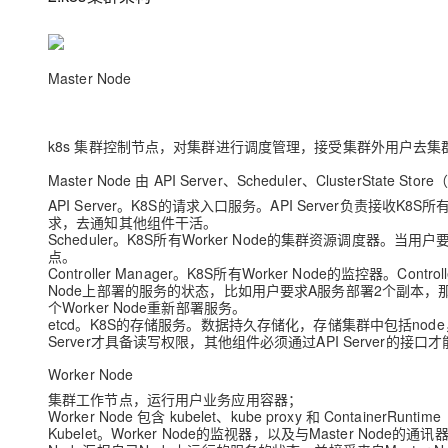
大模型解决方案
迁移与运维管理
快速部署 Dify，高效搭建 
Master Node
专有云
10 分钟在聊天系统中增加
k8s 集群控制节点，对集群进行调度管理，接受集群外用户去集
Master Node 由 API Server、Scheduler、ClusterState St
API Server。K8S的请求入口服务。API Server负责接收K
求，去通知其他组件干活。
Scheduler。K8S所有Worker Node的集群资源调度器。当
点。
Controller Manager。K8S所有Worker Node的监控器。Contro
Node上部署的服务的状态，比如用户要求A服务部署2个副本，那么当
个Worker Node重新部署服务。
etcd。K8S的存储服务。数据持久存储化，存储集群中包括node，
Server才具备读写权限，其他组件必须通过API Server的接口
Worker Node
集群工作节点，运行用户业务应用容器；
Worker Node 包含 kubelet、kube proxy 和 ContainerRuntime
Kubelet。Worker Node的监视器，以及与Master Node的通讯器