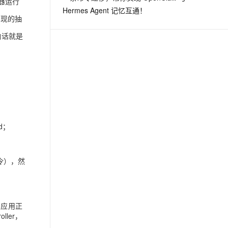
容器运行
Hermes Agent 记忆互通！
务实现的抽
大白话就是
cd；
 命令），然
。 当应用正
ller，