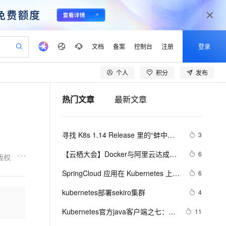
文档
备案
控制台
注册
登录
个人
积分
发布
验
作计划
器
AI 活动
专业服务
服务伙伴合作计划
开发者社区
加入我们
产品动态
服务平台百炼
阿里云 OPC 创新助力计划
热门文章
最新文章
一站式生成采购清单，支持单品或批量购买
可编辑精美 PPT 文稿
S产品伙伴计划（繁花）
峰会
CS
造的大模型服务与应用开发平台
Agency Agents：拥有专属领域专家
AI 生产力先锋
Al MaaS 服务伙伴赋能合作
域名
博文
Careers
至高可申请百万元
Qwen3.8-Max 模型上线
 轻松生成专业的 PPT
开启高性价比 AI 编程新体验
弹性可伸缩的云计算服务
先锋实践拓展 AI 生产力的边界
多领域专家智能体,一键组建 AI 虚拟交付团队
Token 补贴，五大权
计划
海大会
伙伴信用分合作计划
商标
问答
社会招聘
寻找 K8s 1.14 Release 里的“蚌中之
3
益加速 OPC 成功
帕鲁游戏服务器
SS
HappyHorse 打造一站式影视创作平台
飞天发布时刻
HOT
Open Search 向量检索版支
划
备案
电子书
校园招聘
珠”
联机服务器，轻松开启游戏
视频创作，一键激活电商全链路生产力
稳定、安全、高性价比、高性能的云存储服务
所见，即是所愿
持视频检索 Pipeline 功能
可视化编排打通从文字构思到成片全链路闭环
更多支持
【云栖大会】Docker与阿里云达成战
6
版权
划
公司注册
镜像站
视频生成
语音识别与合成
略合作 为企业级客户提供容器服务
 智能体与工作流应用
漫剧工坊：一站式动画创作平台
AI 实训营
应用身份服务 (IDaaS)
SpringCloud 应用在 Kubernetes 上的
6
合作伙伴培训与认证
划
上云迁移
站生成，高效打造优质广告素材
全接入的云上超级电脑
通过阿里云百炼高效搭建AI应用,助力高效开发
快速生产连贯的高质量长漫剧
从基础到进阶，Agent 创客手把手教你
OpenClaw 管理能力上线
最佳实践 — 高可用（容量评估）
lScope
我要反馈
e-1.1-T2V
Qwen3-TTS-Flash
kubernetes部署sekiro集群
4
查询合作伙伴
n Alibaba Cloud ISV 合作
代维服务
建企业门户网站
10 分钟搭建微信、支付宝小程序
MaxCompute MaxFrame 提
畅细腻的高质量视频
离线语音合成大模型，多语言方言自适应，低延迟高稳定
创新加速
Kubernetes官方java客户端之七：
ope
登录合作伙伴管理后台
11
我要建议
站，无忧落地极速上线
以可视化方式快速构建移动和 PC 门户网站
国内短信简单易用，安全可靠，秒级触达，全球覆盖200+国家和地区。
高效部署网站，快速应用到小程序
供自动弹性内存功能
patch操作