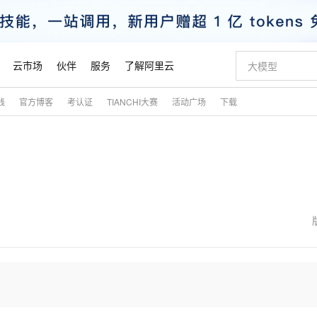
云市场
伙伴
服务
了解阿里云
践
官方博客
考认证
TIANCHI大赛
活动广场
下载
AI 特惠
数据与 API
成为产品伙伴
企业增值服务
最佳实践
价格计算器
AI 场景体
基础软件
产品伙伴合
阿里云认证
市场活动
配置报价
大模型
自助选配和估算价格
步到位
智启 AI 普惠权益
产品生态集成认证中心
企业支持计划
云上春晚
域名与网站
Qwen Audio：打造专属 AI 语音助手
千问官方 MaaS 平台，为开发者和 Agent 而生，新用户赠送 1 亿 + tokens 额度
一句话生成原生
AI Coding
阿里云Maa
2026 阿里云
云服务器 E
为企业打
数据集
Windows
大模型认证
模型
NEW
NEW
格式还原
值低价云产品抢先购
至高享 1亿+免费 tokens，加速 Al 应用落地
提供智能易用的域名与建站服务
Qwen-Audio-3.0-Realtime 端到端实时语音角色扮演
输入一句话想法,
智能编程，一键
安全可靠、
产品生态伙伴
专家技术服务
云上奥运之旅
弹性计算合作
阿里云中企出
手机三要素
宝塔 Linux
全部认证
价格优势
开源旗舰模型
即刻拥有 DeepSeek-V4-Pro
阿里云 OPC 创新助力计划
千问大模型
一键部署幻兽
AI 电商营销
对象存储 O
大模型
产品生态伙伴工作台
企业增值服务台
云栖战略参考
云存储合作计
云栖大会
身份实名认证
CentOS
训练营
推动算力普惠，释放技术红利
最高返9万
真正可用的 1M 上下文,一次完成代码全链路开发
快速构建应用程序和网站，即刻迈出上云第一步
轻松解锁专属 DeepSeek-V4-Pro
至高百万元 Token 补贴，加速一人公司成长
多元化、高性能、安全可靠的大模型服务
一键购买专属
从图文生成到
云上的中国
数据库合作计
活动全景
短信
Docker
图片和
自进化智能体
5 分钟轻松部署专属 QwenPaw
Token Plan 模型订阅计划
数字证书管理服务（原SSL证书）
高效搭建 AI
AI 广告创作
无影云电脑
企业成长
NEW
HOT
信息公告
看见新力量
云网络合作计
OCR 文字识别
JAVA
越聪明
证享300元代金券
全托管，含MySQL、PostgreSQL、SQL Server、MariaDB多引擎
Qwen3.8-Max 首发尝鲜，限时加量 10 倍，夜间低至2折
实现全站HTTPS，呈现可信的WEB访问
从聊天伙伴进化为能主动干活的本地数字员工
图文、视频一
随时随地安
魔搭 Mode
Kimi-K3
HappyHors
NEW
loud
服务实践
官网公告
金融模力时刻
Salesforce O
版
发票查验
全能环境
Claude Code + GStack 打造工程团队
千问办公，限时限量积分加倍
Qoder
低代码高效构
AI 建站
短信服务
型
NEW
作计划
Kimi 最新旗舰模型，长程编程与推理利器
让文字生成流
计划
创新中心
魔搭 ModelSc
健康状态
理服务
让AI从“聊天伙伴”进化为能干活的“数字员工”
安装技能 GStack，拥有专属 AI 工程团队
你的AI工作搭子，覆盖日常办公高频场景
面向真实软件的智能体编程平台
0 代码专业建
客户案例
天气预报查询
操作系统
态合作计划