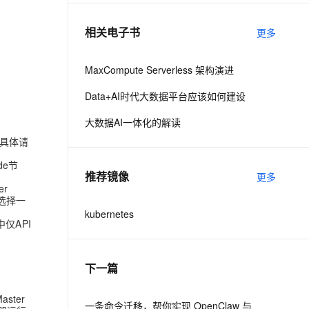
相关电子书
更多
息提取
与 AI 智能体进行实时音视频通话
从文本、图片、视频中提取结构化的属性信息
构建支持视频理解的 AI 音视频实时通话应用
MaxCompute Serverless 架构演进
t.diy 一步搞定创意建站
构建大模型应用的安全防护体系
Data+AI时代大数据平台应该如何建设
通过自然语言交互简化开发流程,全栈开发支持
通过阿里云安全产品对 AI 应用进行安全防护
大数据AI一体化的解读
的具体请
de节
推荐镜像
更多
er
再选择一
kubernetes
仅API
下一篇
ster
一条命令迁移，帮你实现 OpenClaw 与