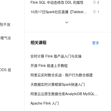
安全
Flink SQL 中动态修改 DDL 的属性
我要投诉
e-1.1-I2V
Cosyvoice-V3-Flash
2
PolarDB
上云场景组合购
Milvus 弹性伸缩功能新增节
伴
漫剧创作，剧本、分镜、视频高效生成
100%兼容MySQL、PostgreSQL，兼容Oracle，支持集中和分布式
覆盖90%+业务场景，专享组合折扣价
点支持范围
畅自然，细节丰富
高表现力语音合成大模型，语音克隆听感自然
VPN
10月17日Spark社区直播【Tablestore 
1
Spark Streaming Connector -- 海量
ernetes 版 ACK
云聚AI 严选权益
AI 原生数据库服务发布
SSL 证书
实时计算 Flink版操作报错合集之异常
5
2V
Fun-ASR
结构化数据的实时计算和处理】
院不放
，一键激活高效办公新体验
理容器应用的 K8s 服务
精选AI产品，从模型到应用全链提效
Agent 数据网关
信息显示在Flink中找不到指定的
文戏情感细腻自然，动作戏激烈拳拳到肉，实现更强表演能力
支持中英文自由切换，具备更强的噪声鲁棒性
堡垒机
Flink1.13架构全集| 一文带你由浅入深
9
ReplicationSlot如何解决
AI 用量加速计划
云原生数据库 PolarDB
精通Flink方方面面（二）E
没暖气没
防火墙
、识别商机，让客服更高效、服务更出色。
Kubernetes fror Flink 硬气功实践
新老同享，达量后返
Agentic Database 发布
4
相关课程
更多
主机安全
应用
实时计算 Flink 版产品入门与实操
千问办公
NEW
AI 应用及服务市场
的智能体编程平台
一站式AI生产力平台
开源 Flink 极速上手教程
ODS 层
AI 应用
伶鹊
阿里云实时数仓实战 - 用户行为数仓搭建
企业级人与Agent协作平台，接入和调度多个数字员工
智能客服平台，对话机器人、对话分析、智能外呼
大模型
大数据实时计算框架Spark快速入门
大模型服务平台百炼 - 全妙
自然语言处理
阿里云云原生数据仓库AnalyticDB MySQL版 使用教程
应用创作平台
多模态内容创作工具，已接入 DeepSeek
数据标注
Apache Flink 入门
机器学习