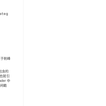
至于削峰
中包含的
是也就引
der 中
时间戳