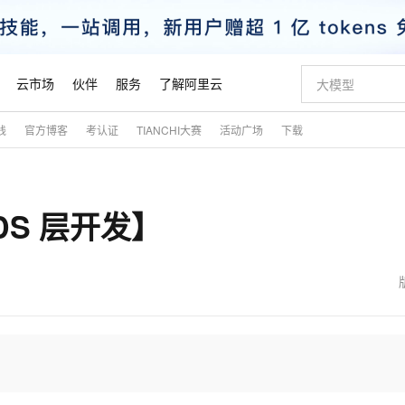
云市场
伙伴
服务
了解阿里云
践
官方博客
考认证
TIANCHI大赛
活动广场
下载
AI 特惠
数据与 API
成为产品伙伴
企业增值服务
最佳实践
价格计算器
AI 场景体
基础软件
产品伙伴合
阿里云认证
市场活动
配置报价
大模型
自助选配和估算价格
步到位
智启 AI 普惠权益
产品生态集成认证中心
企业支持计划
云上春晚
域名与网站
Qwen Audio：打造专属 AI 语音助手
千问官方 MaaS 平台，为开发者和 Agent 而生，新用户赠送 1 亿 + tokens 额度
一句话生成原生
AI Coding
阿里云Maa
2026 阿里云
云服务器 E
为企业打
数据集
Windows
大模型认证
模型
NEW
NEW
DS 层开发】
格式还原
值低价云产品抢先购
至高享 1亿+免费 tokens，加速 Al 应用落地
提供智能易用的域名与建站服务
Qwen-Audio-3.0-Realtime 端到端实时语音角色扮演
输入一句话想法,
智能编程，一键
安全可靠、
产品生态伙伴
专家技术服务
云上奥运之旅
弹性计算合作
阿里云中企出
手机三要素
宝塔 Linux
全部认证
价格优势
开源旗舰模型
即刻拥有 DeepSeek-V4-Pro
阿里云 OPC 创新助力计划
千问大模型
一键部署幻兽
AI 电商营销
对象存储 O
大模型
产品生态伙伴工作台
企业增值服务台
云栖战略参考
云存储合作计
云栖大会
身份实名认证
CentOS
训练营
推动算力普惠，释放技术红利
最高返9万
真正可用的 1M 上下文,一次完成代码全链路开发
快速构建应用程序和网站，即刻迈出上云第一步
轻松解锁专属 DeepSeek-V4-Pro
至高百万元 Token 补贴，加速一人公司成长
多元化、高性能、安全可靠的大模型服务
一键购买专属
从图文生成到
云上的中国
数据库合作计
活动全景
短信
Docker
图片和
自进化智能体
5 分钟轻松部署专属 QwenPaw
Token Plan 模型订阅计划
数字证书管理服务（原SSL证书）
高效搭建 AI
AI 广告创作
无影云电脑
企业成长
NEW
HOT
信息公告
看见新力量
云网络合作计
OCR 文字识别
JAVA
越聪明
证享300元代金券
全托管，含MySQL、PostgreSQL、SQL Server、MariaDB多引擎
Qwen3.8-Max 首发尝鲜，限时加量 10 倍，夜间低至2折
实现全站HTTPS，呈现可信的WEB访问
从聊天伙伴进化为能主动干活的本地数字员工
图文、视频一
随时随地安
魔搭 Mode
Kimi-K3
HappyHors
NEW
loud
服务实践
官网公告
金融模力时刻
Salesforce O
版
发票查验
全能环境
Claude Code + GStack 打造工程团队
千问办公，限时限量积分加倍
Qoder
低代码高效构
AI 建站
短信服务
型
NEW
作计划
Kimi 最新旗舰模型，长程编程与推理利器
让文字生成流
计划
创新中心
魔搭 ModelSc
健康状态
理服务
让AI从“聊天伙伴”进化为能干活的“数字员工”
安装技能 GStack，拥有专属 AI 工程团队
你的AI工作搭子，覆盖日常办公高频场景
面向真实软件的智能体编程平台
0 代码专业建
客户案例
天气预报查询
操作系统
态合作计划