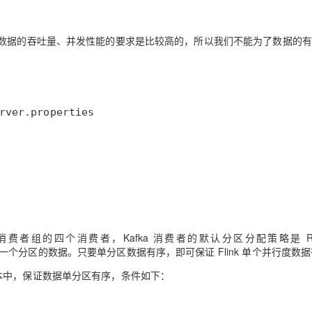
AI 应用
10分钟微调：让0.6B模型媲美235B模
多模态数据信
仓对数据的吞吐量、并发性能的要求是比较高的，所以我们不能为了数据的
型
依托云原生高可用架构,实现Dify私有化部署
用1%尺寸在特定领域达到大模型90%以上效果
一个 AI 助手
超强辅助，Bol
即刻拥有 DeepSeek-R1 满血版
在企业官网、通讯软件中为客户提供 AI 客服
多种方案随心选，轻松解锁专属 DeepSeek
消费者组的四个消费者，Kafka 消费者的默认分区分配策略是 Ran
者消费一个分区的数据。只要单分区数据有序，即可保证 Flink 单个并行度数
之后的版本中，保证数据单分区有序，条件如下：