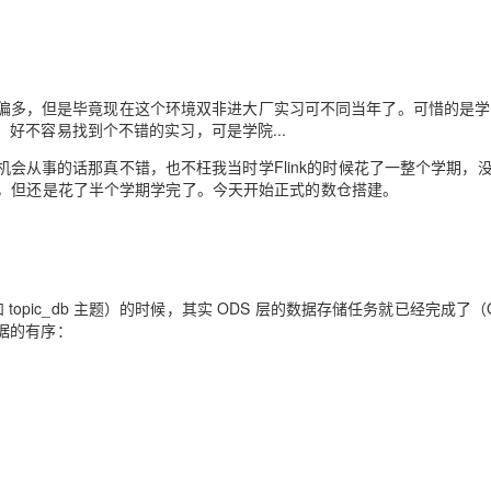
Deepseek-v4-pro
HappyHors
同享
万小智 AI 建站低至 15元/月
Qoder CN
AI 短剧/漫剧
云原生数据库 
快递物流查询
WordPress
成为服务伙
高校合作
点，立即开启云上创新
覆盖公网/内网、递归/权威、移动APP等全场景解析服务
送.CN域名，送备案服务码
基于千问大模型等，支持代码智能生成、研发智能问答
AI助力短剧
态智能体模型
旗舰 MoE 大模型，百万上下文与顶尖推理能力
图生视频，流
Ubuntu
服务生态伙伴
云工开物
企业应用
Works
Night Plan 支持 Qwen 3.8-Max
云原生大数据计算服务 MaxCompute
AI 办公
容器服务 Kub
NEW
GLM-5.2
Wan2.7-T
Red Hat
多，但是毕竟现在这个环境双非进大厂实习可不同当年了。可惜的是学
30+ 款产品免费体验
Data Agent 驱动的一站式 Data+AI 开发治理平台
夜间 5 折，Qwen/Meoo/TokenPlan 客户专享
面向分析的企业级SaaS模式云数据仓库
AI智能应用
提供一站式管
科研合作
视觉 Coding、空间感知、多模态思考等全面升级
1M上下文，专为长程任务能力而生
好不容易找到个不错的实习，可是学院...
ERP
堂（旗舰版）
SUSE
智能客服
机会从事的话那真不错，也不枉我当时学Flink的时候花了一整个学期，
CRM
防护产品
2个月
自动承接线索
了，但还是花了半个学期学完了。今天开始正式的数仓搭建。
建站小程序
OA 办公系统
AI 应用构建
大模型原生
力提升
财税管理
模板建站
Qoder
大模型服务平台百炼-应用模版
HOT
NEW
面向真实软件
个人版上线、团队版降价；千问3.8-Max首发发尝鲜
丰富多元化的应用模版和解决方案
400电话
定制建站
和 topic_db 主题）的时候，其实 ODS 层的数据存储任务就已经完成了（
万有无界
大模型服务平台百炼-智能体
方案
广告营销
模板小程序
据的有序：
的模型效果
灵活可视化地构建企业级 Agent
定制小程序
秒悟
人工智能平台 PAI
APP 开发
云端极速 AI 
新一代 AI 视频生成模型，深度适配广告营销等场景
AI Native 的算法工程平台，一站式完成建模、训练、推理服务部署
建站系统