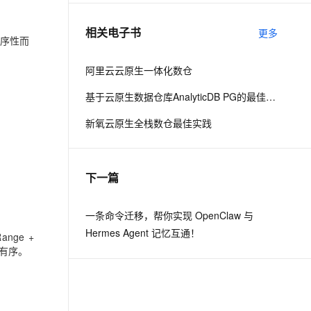
相关电子书
更多
息提取
与 AI 智能体进行实时音视频通话
有序性而
从文本、图片、视频中提取结构化的属性信息
构建支持视频理解的 AI 音视频实时通话应用
阿里云云原生一体化数仓
t.diy 一步搞定创意建站
构建大模型应用的安全防护体系
基于云原生数据仓库AnalyticDB PG的最佳实践
通过自然语言交互简化开发流程,全栈开发支持
通过阿里云安全产品对 AI 应用进行安全防护
新氧云原生全栈数仓最佳实践
下一篇
一条命令迁移，帮你实现 OpenClaw 与
Hermes Agent 记忆互通！
ge +
据有序。