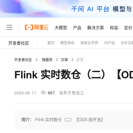
大模型
产品
解决方案
权益
定价
开发者社区
首页
模型体验
探索云世界
问产品
动手实
大模型
产品
解决方案
权益
定价
云市场
伙伴
服务
了解阿里云
精选产品
精选解决方案
普惠上云
产品定价
精选商城
成为销售伙伴
售前咨询
为什么选择阿里云
千问AI平台
开发者社区
微服务
文章
正文
了解云产品的定价详情
大模型服务平台百炼
睿译宝，AI翻译排版一
普惠上云 官方力荐
分销伙伴
在线服务
网站建设
什么是云计算
大
Flink 实时数仓（二）【O
大模型服务与应用平台
上传文档即自动完成翻译和
云服务器38元/年起，超
咨询伙伴
多端小程序
技术领先
云上成本管理
售后服务
轻量应用服务器
GLM-5.2：长任务时代
官方推荐返现计划
大模型
精选产品
精选解决方案
Salesforce 国际版订阅
稳定可靠
管理和优化成本
推荐新用户得奖励，单订单
销售伙伴合作计划
2024-06-11
867
发布于黑龙江
自助服务
友盟天域
安全合规
人工智能与机器学习
AI
文本生成
云数据库 RDS
Hermes Agent，打造
云工开物
无影生态合作计划
在线服务
观测云
分析师报告
自主进化，持久记忆，越用
高校专属算力普惠，学生认
计算
互联网应用开发
Qwen3.8-Max
HOT
Salesforce On Alibaba C
工单服务
Tuya 物联网平台阿里云
研究报告与白皮书
人工智能平台 PAI
快速拥有专属 OpenClaw
简介：
Flink 实时数仓（二）【ODS 层开发】
大模
Consulting Partner 合
大数据
容器
智能体时代全能旗舰模型
免费试用
短信专区
一站式AI开发、训练和推
蓝凌 OA
AI 大模型销售与服务生
现代化应用