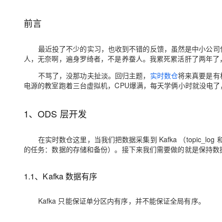
存储
天池大赛
Qwen3.7-Plus
云解析DNS
解决方案免费试用 新老
电子合同
最高领取价值200元试用
能看、能想、能动手的多模
安全
网络与CDN
前言
AI 算法大赛
畅捷通
大数据开发治理平台 Data
AI 产品 免费试用
网络
安全
云开发大赛
Qwen3-VL-Plus
Tableau 订阅
最近投了不少的实习，也收到不错的反馈，虽然是中小公司偏
1亿+ 大模型 tokens 和 
人，无奈啊，遍身罗绮者，不是养蚕人。我累死累活肝了两年了，
可观测
入门学习赛
中间件
AI空中课堂在线直播课
云防火墙
140+云产品 免费试用
不骂了，没那功夫扯淡。回归主题，
实时数仓
将来真要是有
上云与迁云
云原生的云上边界网络安全
产品新客免费试用，最长1
数据库
电源的教室跑着三台虚拟机，CPU爆满，每天学俩小时就没电
生态解决方案
大模型服务
企业出海
大模型ACA认证体验
大数据计算
助力企业全员 AI 认知与能
1、ODS 层开发
行业生态解决方案
千问AI平台-Token Plan
政企业务
媒体服务
开发者生态解决方案
在实时数仓这里，当我们把数据采集到 Kafka （topic_log 
企业服务与云通信
千问AI平台-模型体验
AI 开发和 AI 应用解决
的任务：数据的存储和备份）。接下来我们需要做的就是保持数
在线体验全尺寸、多种模态
域名与网站
1.1、Kafka 数据有序
Happy 系列大模型
终端用户计算
Kafka 只能保证单分区内有序，并不能保证全局有序。
Serverless
开发工具