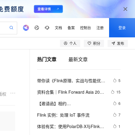
文档
备案
控制台
注册
登录
个人
积分
发布
验
作计划
器
AI 活动
专业服务
服务伙伴合作计划
开发者社区
加入我们
产品动态
服务平台百炼
阿里云 OPC 创新助力计划
热门文章
最新文章
一站式生成采购清单，支持单品或批量购买
可编辑精美 PPT 文稿
S产品伙伴计划（繁花）
峰会
CS
造的大模型服务与应用开发平台
Agency Agents：拥有专属领域专家
AI 生产力先锋
Al MaaS 服务伙伴赋能合作
域名
博文
Careers
至高可申请百万元
Qwen3.8-Max 模型上线
 轻松生成专业的 PPT
开启高性价比 AI 编程新体验
弹性可伸缩的云计算服务
先锋实践拓展 AI 生产力的边界
多领域专家智能体,一键组建 AI 虚拟交付团队
Token 补贴，五大权
计划
海大会
伙伴信用分合作计划
商标
问答
社会招聘
带你读《Flink原理、实战与性能优
5
益加速 OPC 成功
帕鲁游戏服务器
SS
HappyHorse 打造一站式影视创作平台
飞天发布时刻
HOT
Open Search 向量检索版支
划
备案
电子书
校园招聘
化》之一：Apache Flink介绍
联机服务器，轻松开启游戏
视频创作，一键激活电商全链路生产力
稳定、安全、高性价比、高性能的云存储服务
所见，即是所愿
持视频检索 Pipeline 功能
可视化编排打通从文字构思到成片全链路闭环
更多支持
资料合集｜Flink Forward Asia 2024 
15
版权
划
公司注册
镜像站
视频生成
语音识别与合成
上海站
 智能体与工作流应用
漫剧工坊：一站式动画创作平台
AI 实训营
应用身份服务 (IDaaS)
【邀请函】相约
6
合作伙伴培训与认证
划
上云迁移
站生成，高效打造优质广告素材
全接入的云上超级电脑
通过阿里云百炼高效搭建AI应用,助力高效开发
快速生产连贯的高质量长漫剧
从基础到进阶，Agent 创客手把手教你
OpenClaw 管理能力上线
CommunityOverCode Asia 2024，共
lScope
我要反馈
e-1.1-T2V
Qwen3-TTS-Flash
Flink 实例：处理 IoT 事件流
7
查询合作伙伴
探Flink、Paimon、Celeborn开源新境
n Alibaba Cloud ISV 合作
代维服务
建企业门户网站
10 分钟搭建微信、支付宝小程序
MaxCompute MaxFrame 提
畅细腻的高质量视频
离线语音合成大模型，多语言方言自适应，低延迟高稳定
界！
创新加速
体验有奖：使用PolarDB-X与Flink搭
ope
登录合作伙伴管理后台
1
我要建议
站，无忧落地极速上线
以可视化方式快速构建移动和 PC 门户网站
国内短信简单易用，安全可靠，秒级触达，全球覆盖200+国家和地区。
高效部署网站，快速应用到小程序
供自动弹性内存功能
建实时数据大屏