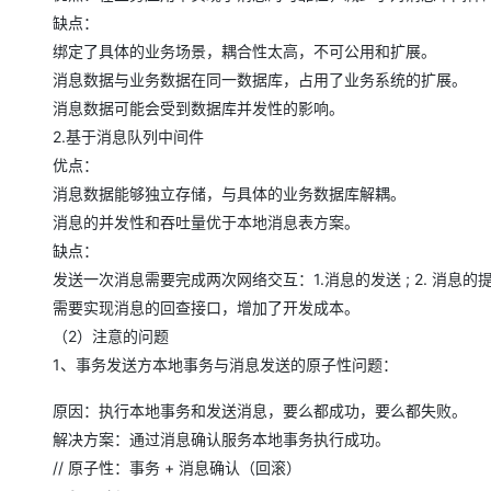
大模型解决方案
缺点：
迁移与运维管理
绑定了具体的业务场景，耦合性太高，不可公用和扩展。
快速部署 Dify，高效搭建 
消息数据与业务数据在同一数据库，占用了业务系统的扩展。
专有云
消息数据可能会受到数据库并发性的影响。
10 分钟在聊天系统中增加
2.基于消息队列中间件
优点：
消息数据能够独立存储，与具体的业务数据库解耦。
消息的并发性和吞吐量优于本地消息表方案。
缺点：
发送一次消息需要完成两次网络交互：1.消息的发送 ; 2. 消息的
需要实现消息的回查接口，增加了开发成本。
（2）注意的问题
1、事务发送方本地事务与消息发送的原子性问题：
原因：执行本地事务和发送消息，要么都成功，要么都失败。
解决方案：通过消息确认服务本地事务执行成功。
// 原子性：事务 + 消息确认（回滚）