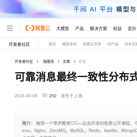
大模型
产品
解决方案
权益
定价
开发者社区
首页
模型体验
探索云世界
问产品
动手实
大模型
产品
解决方案
权益
定价
云市场
伙伴
服务
了解阿里云
精选产品
精选解决方案
普惠上云
产品定价
精选商城
成为销售伙伴
售前咨询
为什么选择阿里云
千问AI平台
开发者社区
微服务
文章
正文
了解云产品的定价详情
大模型服务平台百炼
千问办公，解锁你的工作
普惠上云 官方力荐
分销伙伴
在线服务
网站建设
什么是云计算
大
可靠消息最终一致性分布
大模型服务与应用平台
企业级Agent产品，直接
云服务器38元/年起，超
咨询伙伴
多端小程序
技术领先
云上成本管理
售后服务
轻量应用服务器
Agency Agents：拥
官方推荐返现计划
大模型
精选产品
精选解决方案
Salesforce 国际版订阅
稳定可靠
管理和优化成本
推荐新用户得奖励，单订单
销售伙伴合作计划
2024-06-08
252
发布于上海
自助服务
友盟天域
安全合规
人工智能与机器学习
AI
文本生成
云数据库 RDS
HappyHorse 打造一
云工开物
无影生态合作计划
在线服务
观测云
分析师报告
高校专属算力普惠，学生认
计算
互联网应用开发
Qwen3.8-Max
HOT
Salesforce On Alibaba C
工单服务
Tuya 物联网平台阿里云
研究报告与白皮书
人工智能平台 PAI
快速拥有专属 OpenClaw
简介：
推荐一个零声教育C/C++后台开发的免费公开课程，
大模
Consulting Partner 合
大数据
容器
智能体时代全能旗舰模型
免费试用
短信专区
一站式AI开发、训练和推
inux，Nginx，ZeroMQ，MySQL，Redis，fastdfs，M
蓝凌 OA
AI 大模型销售与服务生
现代化应用