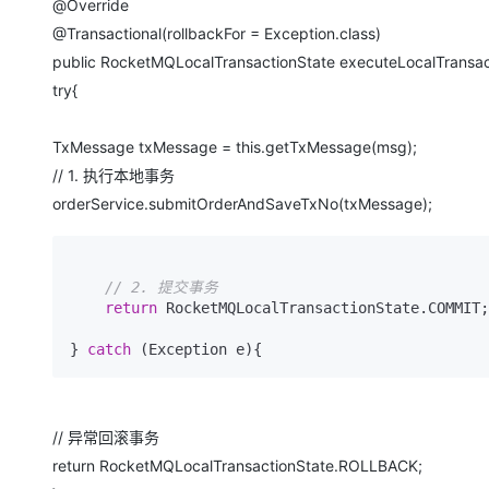
@Override
@Transactional(rollbackFor = Exception.class)
public RocketMQLocalTransactionState executeLocalTransac
try{
TxMessage txMessage = this.getTxMessage(msg);
// 1. 执行本地事务
orderService.submitOrderAndSaveTxNo(txMessage);
// 2. 提交事务
return
 RocketMQLocalTransactionState.COMMIT;

} 
catch
// 异常回滚事务
return RocketMQLocalTransactionState.ROLLBACK;