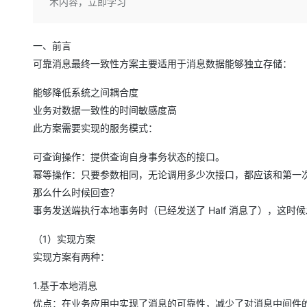
存储
天池大赛
术内容，立即学习
Qwen3.7-Plus
云解析DNS
解决方案免费试用 新老
电子合同
最高领取价值200元试用
能看、能想、能动手的多模
安全
网络与CDN
AI 算法大赛
畅捷通
一、前言
大数据开发治理平台 Data
AI 产品 免费试用
网络
安全
云开发大赛
Qwen3-VL-Plus
Tableau 订阅
可靠消息最终一致性方案主要适用于消息数据能够独立存储：
1亿+ 大模型 tokens 和 
可观测
入门学习赛
中间件
AI空中课堂在线直播课
能够降低系统之间耦合度
云防火墙
140+云产品 免费试用
上云与迁云
云原生的云上边界网络安全
产品新客免费试用，最长1
业务对数据一致性的时间敏感度高
数据库
生态解决方案
此方案需要实现的服务模式：
大模型服务
企业出海
大模型ACA认证体验
大数据计算
助力企业全员 AI 认知与能
行业生态解决方案
可查询操作：提供查询自身事务状态的接口。
千问AI平台-Token Plan
政企业务
媒体服务
幂等操作：只要参数相同，无论调用多少次接口，都应该和第一
开发者生态解决方案
那么什么时候回查？
企业服务与云通信
千问AI平台-模型体验
AI 开发和 AI 应用解决
事务发送端执行本地事务时（已经发送了 Half 消息了），这
在线体验全尺寸、多种模态
域名与网站
（1）实现方案
Happy 系列大模型
终端用户计算
实现方案有两种：
Serverless
1.基于本地消息
优点：在业务应用中实现了消息的可靠性，减少了对消息中间件
开发工具