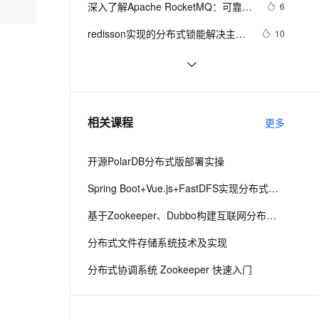
安全
深入了解Apache RocketMQ：可靠的
我要投诉
e-1.1-I2V
Cosyvoice-V3-Flash
6
PolarDB
上云场景组合购
Milvus 弹性伸缩功能新增节
量，实现分布式锁
伴
分布式消息队列
漫剧创作，剧本、分镜、视频高效生成
100%兼容MySQL、PostgreSQL，兼容Oracle，支持集中和分布式
覆盖90%+业务场景，专享组合折扣价
点支持范围
畅自然，细节丰富
高表现力语音合成大模型，语音克隆听感自然
VPN
redisson实现的分布式锁能解决主从
10
一致性的问题吗
ernetes 版 ACK
云聚AI 严选权益
AI 原生数据库服务发布
SSL 证书
分布式机器学习系统：设计原理、优
13
2V
Fun-ASR
，一键激活高效办公新体验
理容器应用的 K8s 服务
精选AI产品，从模型到应用全链提效
Agent 数据网关
化策略与实践经验
文戏情感细腻自然，动作戏激烈拳拳到肉，实现更强表演能力
支持中英文自由切换，具备更强的噪声鲁棒性
堡垒机
spring quartz分布式任务计划
5
AI 用量加速计划
云原生数据库 PolarDB
防火墙
、识别商机，让客服更高效、服务更出色。
Flink CDC产品常见问题之读分布式
新老同享，达量后返
Agentic Database 发布
4
相关课程
更多
mysql报连接超时如何解决
主机安全
应用
开源PolarDB分布式版部署实操
千问办公
NEW
AI 应用及服务市场
的智能体编程平台
一站式AI生产力平台
Spring Boot+Vue.js+FastDFS实现分布式图片服务器
AI 应用
伶鹊
基于Zookeeper、Dubbo构建互联网分布式基础架构
企业级人与Agent协作平台，接入和调度多个数字员工
智能客服平台，对话机器人、对话分析、智能外呼
大模型
分布式文件存储系统技术及实现
大模型服务平台百炼 - 全妙
自然语言处理
分布式协调系统 Zookeeper 快速入门
应用创作平台
多模态内容创作工具，已接入 DeepSeek
数据标注
机器学习