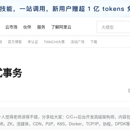
云市场
伙伴
服务
了解阿里云
践
官方博客
考认证
TIANCHI大赛
活动广场
下载
AI 特惠
数据与 API
成为产品伙伴
企业增值服务
最佳实践
价格计算器
AI 场景体
基础软件
产品伙伴合
阿里云认证
市场活动
配置报价
大模型
自助选配和估算价格
新方式
睿译宝，AI翻译排版一步到位
智启 AI 普惠权益
产品生态集成认证中心
企业支持计划
云上春晚
域名与网站
千问官方 MaaS 平台，为开发者和 Agent 而生，新用户赠送 1 亿 + tokens 额度
Qwen Aud
AI Coding
阿里云Maa
2026 阿里云
云服务器 E
为企业打
数据集
Windows
大模型认证
模型
NEW
NEW
式事务
交付可用成果
值低价云产品抢先购
上传文档即自动完成翻译和格式还原
至高享 1亿+免费 tokens，加速 Al 应用落地
提供智能易用的域名与建站服务
智能编程，一键
安全可靠、
产品生态伙伴
专家技术服务
云上奥运之旅
弹性计算合作
阿里云中企出
手机三要素
宝塔 Linux
全部认证
价格优势
有专属领域专家
GLM-5.2：长任务时代开源旗舰模型
阿里云 OPC 创新助力计划
千问大模型
即刻拥有 DeepS
AI 电商营销
对象存储 O
大模型
产品生态伙伴工作台
企业增值服务台
云栖战略参考
云存储合作计
云栖大会
身份实名认证
CentOS
训练营
推动算力普惠，释放技术红利
最高返9万
多领域专家智能体,一键组建 AI 虚拟交付团队
快速构建应用程序和网站，即刻迈出上云第一步
至高百万元 Token 补贴，加速一人公司成长
多元化、高性能、安全可靠的大模型服务
真正可用的 1M 上下文,一次完成代码全链路开发
轻松解锁专属 Dee
从图文生成到
云上的中国
数据库合作计
活动全景
短信
Docker
图片和
站式影视创作平台
Hermes Agent，打造自进化智能体
Token Plan 模型订阅计划
数字证书管理服务（原SSL证书）
5 分钟轻松部署
AI 广告创作
无影云电脑
企业成长
NEW
信息公告
看见新力量
云网络合作计
OCR 文字识别
JAVA
证享300元代金券
可视化编排打通从文字构思到成片全链路闭环
全托管，含MySQL、PostgreSQL、SQL Server、MariaDB多引擎
自主进化，持久记忆，越用越聪明
Qwen3.8-Max 首发尝鲜，限时加量 10 倍，夜间低至2折
实现全站HTTPS，呈现可信的WEB访问
图文、视频一
随时随地安
魔搭 Mode
Kimi-K3
HappyHors
NEW
loud
服务实践
官网公告
金融模力时刻
Salesforce O
版
发票查验
全能环境
Claude Code + GStack 打造工程团队
千问办公，限时限量积分加倍
Qoder
低代码高效构
AI 建站
短信服务
个人觉得老师讲得不错，分享给大家：C/C++后台开发高级架构师，内容包
型
NEW
作计划
Kimi 最新旗舰模型，长程编程与推理利器
让文字生成流
计划
创新中心
魔搭 ModelSc
健康状态
理服务
让AI从“聊天伙伴”进化为能干活的“数字员工”
安装技能 GStack，拥有专属 AI 工程团队
你的AI工作搭子，覆盖日常办公高频场景
面向真实软件的智能体编程平台
0 代码专业建
ongoDB，ZK，流媒体，CDN，P2P，K8S，Docker，TCP/IP，协程，DPDK
客户案例
天气预报查询
操作系统
态合作计划