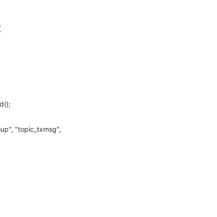
{
d();
p", "topic_txmsg",