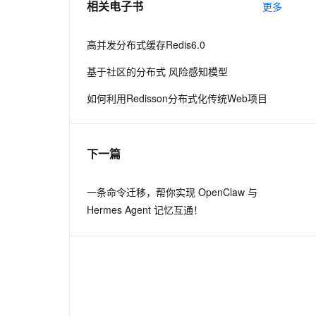
相关电子书
更多
息提取
与 AI 智能体进行实时音视频通话
高并发分布式缓存Redis6.0
从文本、图片、视频中提取结构化的属性信息
构建支持视频理解的 AI 音视频实时通话应用
基于社区的分布式 风险感知模型
t.diy 一步搞定创意建站
构建大模型应用的安全防护体系
如何利用Redisson分布式化传统Web项目
通过自然语言交互简化开发流程,全栈开发支持
通过阿里云安全产品对 AI 应用进行安全防护
下一篇
一条命令迁移，帮你实现 OpenClaw 与
Hermes Agent 记忆互通！