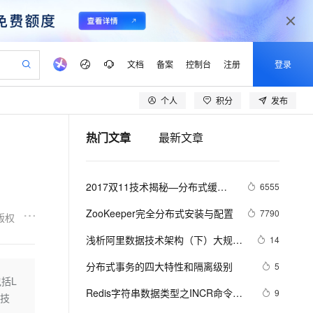
文档
备案
控制台
注册
登录
个人
积分
发布
验
作计划
器
AI 活动
专业服务
服务伙伴合作计划
开发者社区
加入我们
产品动态
服务平台百炼
阿里云 OPC 创新助力计划
热门文章
最新文章
一站式生成采购清单，支持单品或批量购买
io：打造专属 AI 语音助手
S产品伙伴计划（繁花）
峰会
CS
造的大模型服务与应用开发平台
一句话生成原生可编辑精美 PPT 文稿
AI 生产力先锋
Al MaaS 服务伙伴赋能合作
域名
博文
Careers
至高可申请百万元
Qwen3.8-Max 模型上线
开启高性价比 AI 编程新体验
弹性可伸缩的云计算服务
Qwen-Audio-3.0-Realtime 端到端实时语音角色扮演
输入一句话想法, 轻松生成专业的 PPT
先锋实践拓展 AI 生产力的边界
Token 补贴，五大权
计划
海大会
伙伴信用分合作计划
商标
问答
社会招聘
2017双11技术揭秘—分布式缓存
6555
益加速 OPC 成功
eek-V4-Pro
SS
一键部署幻兽帕鲁游戏服务器
飞天发布时刻
HOT
Open Search 向量检索版支
划
备案
电子书
校园招聘
服务Tair的热点数据散列机制
pSeek-V4-Pro
视频创作，一键激活电商全链路生产力
稳定、安全、高性价比、高性能的云存储服务
一键购买专属联机服务器，轻松开启游戏
所见，即是所愿
持视频检索 Pipeline 功能
更多支持
ZooKeeper完全分布式安装与配置
7790
版权
划
公司注册
镜像站
视频生成
语音识别与合成
专属 QwenPaw
漫剧工坊：一站式动画创作平台
AI 实训营
HOT
应用身份服务 (IDaaS)
浅析阿里数据技术架构（下）大规模
14
合作伙伴培训与认证
划
上云迁移
站生成，高效打造优质广告素材
全接入的云上超级电脑
从聊天伙伴进化为能主动干活的本地数字员工
快速生产连贯的高质量长漫剧
从基础到进阶，Agent 创客手把手教你
OpenClaw 管理能力上线
分布式知识图谱
lScope
我要反馈
e-1.1-T2V
Qwen3-TTS-Flash
分布式事务的四大特性和隔离级别
5
查询合作伙伴
n Alibaba Cloud ISV 合作
代维服务
建企业门户网站
10 分钟搭建微信、支付宝小程序
括L
MaxCompute MaxFrame 提
畅细腻的高质量视频
离线语音合成大模型，多语言方言自适应，低延迟高稳定
创新加速
Redis字符串数据类型之INCR命令，
ope
登录合作伙伴管理后台
9
我要建议
站，无忧落地极速上线
以可视化方式快速构建移动和 PC 门户网站
国内短信简单易用，安全可靠，秒级触达，全球覆盖200+国家和地区。
高效部署网站，快速应用到小程序
供自动弹性内存功能
等技
通常用于统计网站访问量，文章访问