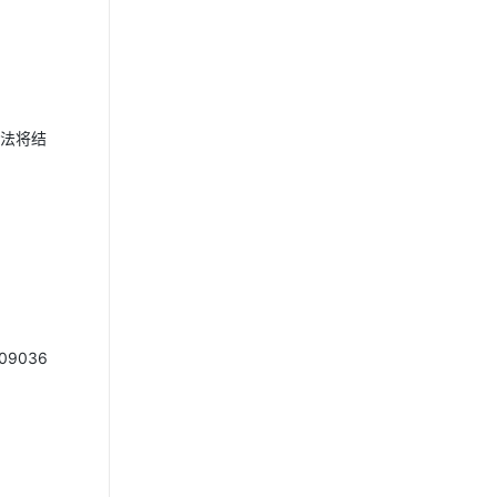
无法将结
9036