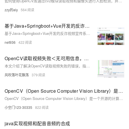
如何使用OpenCV库通过cv2模块读取视频和摄像头进行人脸检测，并提供了相应的代码示例。
zzy的aly
564
基于Java+Springboot+Vue开发的反诈视频宣传系统
基于Java+Springboot+Vue开发的反诈视频宣传系统（前后端分离），这是一项为大学生课程设计作业而开发的项目。该系统旨在帮助大学生学习并掌握Java编程技能，同时锻炼他们的项目设计与开发能力。通过学习基于Java的反诈视频宣传管理系统项目，大学生可以在实践中学习和提升自己的能力，为以后的职业发展打下坚实基础。
net936
422
OpenCV读取视频失败＜无可用信息，未为 opencv_world453.dll 加载任何符号＞ cv::VideoCapture
本文介绍了解决OpenCV读取视频失败的错误，指出问题通常由视频路径错误或摄像头索引错误导致，并提供了相应的解决方法。
风吹落叶花飘荡
379
OpenCV（Open Source Computer Vision Library）是一个开源的计算机视觉和机器学习库，它提供了大量的函数和工具，用于处理图像和视频数据。
OpenCV（Open Source Computer Vision Library）是一个开源的计算机视觉和机器学习库，它提供了大量的函数和工具，用于处理图像和视频数据。
小空门123-30335
822
java实现视频和配音音频的合成