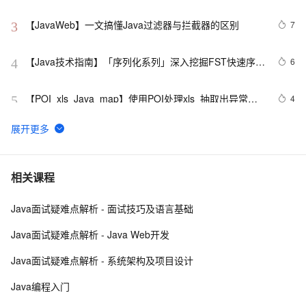
理
【JavaWeb】一文搞懂Java过滤器与拦截器的区别
7
3
【Java技术指南】「序列化系列」深入挖掘FST快速序列
6
4
化压缩内存的利器的特性和原理 
【POI  xls  Java  map】使用POI处理xls  抽取出异常信
4
5
息  --java1.8Group by    ---map迭代  --  设置单元格高度
Java 注解 阐释 hibernate ORM
3
6
java 中的多线程   内部类实现 数据共享 和 Runnable实
4
7
相关课程
现数据共享
Java面试疑难点解析 - 面试技巧及语言基础
Java程序利用main函数中args参数实现参数的传递
10
8
Java面试疑难点解析 - Java Web开发
GitHub 星标 115k+的 Java 教程，超级硬核！下载量突
7
9
Java面试疑难点解析 - 系统架构及项目设计
破 1 万次！
2. Java中的垃圾收集 - GC参考手册
4
10
Java编程入门