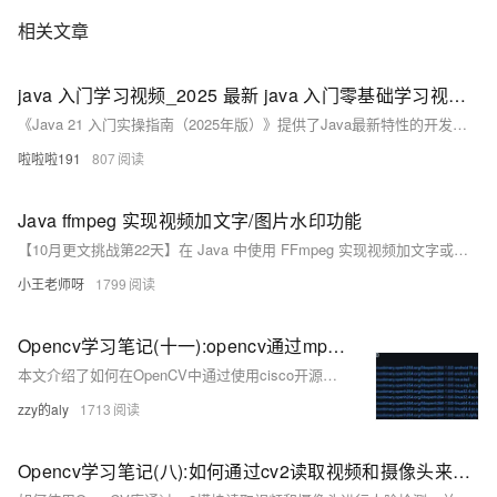
相关文章
java 入门学习视频_2025 最新 java 入门零基础学习视频教程
《Java 21 入门实操指南（2025年版）》提供了Java最新特性的开发指导。首先介绍了JDK 21和IntelliJ IDEA 2025.1的环境配置，包括环境变量设置和预览功能启用。重点讲解了Java 21三大核心特性：虚拟线程简化高并发编程，Record模式优化数据解构，字符串模板提升字符串拼接可读性。最后通过图书管理系统案例，展示如何运用Record定义实体类、使用Stream API进行数据操作，以及结合字符串模板实现控制台交互。该指南完整呈现了从环境搭建到实际项目开发的Java 21全流程实
啦啦啦191
807
Java ffmpeg 实现视频加文字/图片水印功能
【10月更文挑战第22天】在 Java 中使用 FFmpeg 实现视频加文字或图片水印功能，需先安装 FFmpeg 并添加依赖（如 JavaCV）。通过构建 FFmpeg 命令行参数，使用 `drawtext` 滤镜添加文字水印，或使用 `overlay` 滤镜添加图片水印。示例代码展示了如何使用 JavaCV 实现文字水印。
小王老师呀
1799
Opencv学习笔记(十一):opencv通过mp4保存为H.264视频
本文介绍了如何在OpenCV中通过使用cisco开源的openh264库来解决不支持H.264编码的问题，并提供了完整的代码示例。
zzy的aly
1713
Opencv学习笔记(八):如何通过cv2读取视频和摄像头来进行人脸检测(jetson nano)