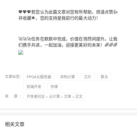
💖💖💖若您认为此篇文章对您有所帮助，烦请点赞👍
并收藏🌟，您的支持是我前行的最大动力！
🚀🚀🚀任务在默默中完成，价值在悄然间提升。让我
们携手共进，一起加油，迎接更美好的未来！🌈🌈🌈
文章标签：
FPGA云服务器
异构计算
芯片
算法
前端开发
存储
来 源：
开发者社区
>
云计算
>
文章
> 正文
相关文章