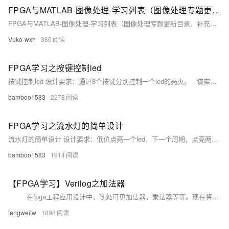
FPGA与MATLAB-图像处理-学习列表（图像处理专题更新目录，补充中）
FPGA与MATLAB-图像处理-学习列表（图像处理专题更新目录，补充中）
Vuko-wxh
386
FPGA学习之按键控制led
按键控制led 设计要求：通过8个按键分别控制一个led的亮灭。 该实验有两个模块：按键缓存模块和由按键值控制led模块 按键缓存模块：通过二级缓存，将按键值存入key_r1，防止按键时产生的尖峰脉冲影响按键值。 由按键值控制led模块：采用case语句，一一对应控制led的亮灭。 顶层代码： module keyled(clk,
bamboo1583
2278
FPGA学习之流水灯的简单设计
流水灯的简单设计 设计要求：低位点亮一个led，下一个周期，点亮两个led，逐次增加led的个数，全部点亮后的下一个周期，又点亮一个led 该实验需要两个模块，计数器模块和led控制模块 计数器模块：就是一个分频器，频率为2hz，系统时钟为50mhz，50_000_000/2=25_000_000,需要25位计数器。 Led控制模块：控制移位，到达全0时，led
bamboo1583
1914
【FPGA学习】Verilog之加法器
在fpga工程应用设计中，随处可见加法器，乘法器等等。现在将一些常用模块和心得体会先记录下来，以便日后使用。 一位半加器： module halfadder(cout,sum,a,b); outputco...
tengweitw
1898