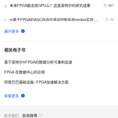
未来FPGA能击败GPU么？这是英特尔的研究成果
567
4
m基于FPGA的AGC自适应增益控制系统verilog实现,包
11
5
含testbench
FPGA进阶（1）：基于SPI协议的Flash驱动控制（一）
6
6
如何读取FPGA芯片的序列号ID？
6
7
相关电子书
基于英特尔®FPGA的数据分析可重构加速
Xilinx FPGA SPI配置芯片都支持哪些型号
6
8
FPGA 在数据中心的应用
【黑金原创教程】【FPGA那些事儿-驱动篇I 】实验十
6
9
阿里巴巴基础设施--FPGA加速解决方案
九：SDRAM模块② — 多字读写
FPGA之旅设计99例之第十八例----OV5640摄像头SCCB
6
10
查看更多
时序
关注我们：
新浪微博