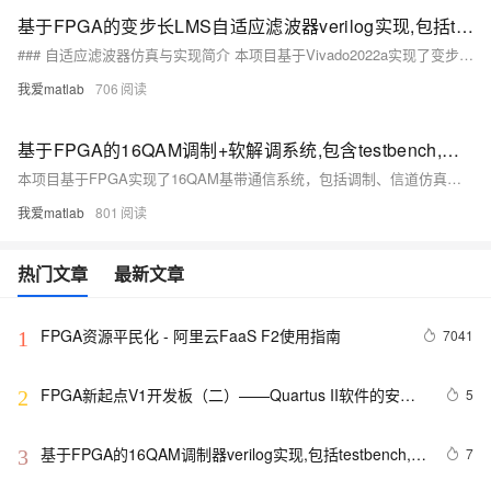
基于FPGA的变步长LMS自适应滤波器verilog实现,包括testbench
### 自适应滤波器仿真与实现简介 本项目基于Vivado2022a实现了变步长LMS自适应滤波器的FPGA设计。通过动态调整步长因子，该滤波器在收敛速度和稳态误差之间取得良好平衡，适用于信道均衡、噪声消除等信号处理应用。Verilog代码展示了关键模块如延迟单元和LMS更新逻辑。仿真结果验证了算法的有效性，具体操作可参考配套视频。
我爱matlab
706
基于FPGA的16QAM调制+软解调系统,包含testbench,高斯信道模块,误码率统计模块,可以设置不同SNR
本项目基于FPGA实现了16QAM基带通信系统，包括调制、信道仿真、解调及误码率统计模块。通过Vivado2019.2仿真，设置不同SNR（如8dB、12dB），验证了软解调相较于传统16QAM系统的优越性，误码率显著降低。系统采用Verilog语言编写，详细介绍了16QAM软解调的原理及实现步骤，适用于高性能数据传输场景。
我爱matlab
801
热门文章
最新文章
FPGA资源平民化 - 阿里云FaaS F2使用指南
7041
1
FPGA新起点V1开发板（二）——Quartus II软件的安装
5
2
和USB-BLaster驱动安装
基于FPGA的16QAM调制器verilog实现,包括testbench,并
7
3
通过MATLAB显示FPGA输出信号的星座图