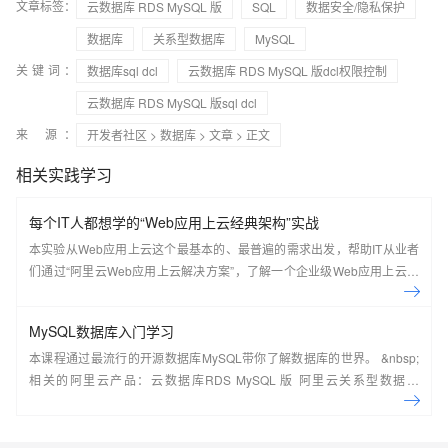
文章标签：
云数据库 RDS MySQL 版
SQL
数据安全/隐私保护
数据库
关系型数据库
MySQL
关键词：
数据库sql dcl
云数据库 RDS MySQL 版dcl权限控制
云数据库 RDS MySQL 版sql dcl
来 源：
开发者社区
>
数据库
>
文章
> 正文
相关实践学习
每个IT人都想学的“Web应用上云经典架构”实战
本实验从Web应用上云这个最基本的、最普遍的需求出发，帮助IT从业者
们通过“阿里云Web应用上云解决方案”，了解一个企业级Web应用上云的
常见架构，了解如何构建一个高可用、可扩展的企业级应用架构。
MySQL数据库入门学习
本课程通过最流行的开源数据库MySQL带你了解数据库的世界。 &nbsp;
相关的阿里云产品：云数据库RDS MySQL 版 阿里云关系型数据库
RDS（Relational Database Service）是一种稳定可靠、可弹性伸缩的在
线数据库服务，提供容灾、备份、恢复、迁移等方面的全套解决方案，彻
底解决数据库运维的烦恼。 了解产品详