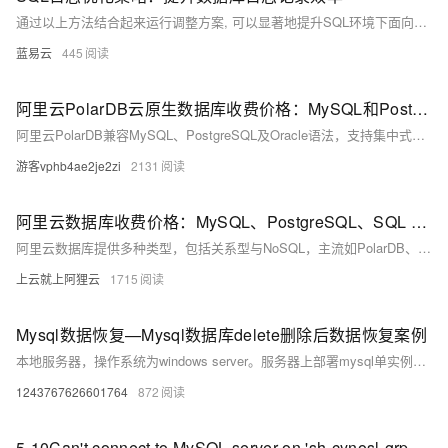
通过以上方法结合起来运行调整方案, 可以显著地提升SQL环境下面向各种搜索引擎服务平台所需要满足标准条件下之数据库登记作业流程综合表现; 同时还能确保系统稳健运行并满越用户体验预期目标.
蓝易云
445
阿里云PolarDB云原生数据库收费价格：MySQL和PostgreSQL详细介绍
阿里云PolarDB兼容MySQL、PostgreSQL及Oracle语法，支持集中式与分布式架构。标准版2核4G年费1116元起，企业版最高性能达4核16G，支持HTAP与多级高可用，广泛应用于金融、政务、互联网等领域，TCO成本降低50%。
游客vphb4ae2je2zi
2131
阿里云数据库收费价格：MySQL、PostgreSQL、SQL Server和MariaDB引擎费用整理
阿里云数据库提供多种类型，包括关系型与NoSQL，主流如PolarDB、RDS MySQL/PostgreSQL、Redis等。价格低至21元/月起，支持按需付费与优惠套餐，适用于各类应用场景。
上云就上阿狸云
1715
Mysql数据恢复—Mysql数据库delete删除后数据恢复案例
本地服务器，操作系统为windows server。服务器上部署mysql单实例，innodb引擎，独立表空间。未进行数据库备份，未开启binlog。 人为误操作使用Delete命令删除数据时未添加where子句，导致全表数据被删除。删除后未对该表进行任何操作。需要恢复误删除的数据。 在本案例中的mysql数据库未进行备份，也未开启binlog日志，无法直接还原数据库。
1243767626601764
872
5-10Can't connect to MySQL server on 'sh-cynosl-grp-fcs50xoa.sql.tencentcdb.com' (110)")