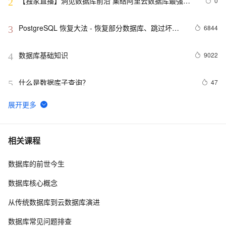
【独家直播】洞见数据库前沿 集结阿里云数据库最强阵
0
2
容 DTCC 2019 八大亮点抢先看
PostgreSQL 恢复大法 - 恢复部分数据库、跳过坏
6844
3
块、修复无法启动的数据库
数据库基础知识
9022
4
什么是数据库子查询？
47
5
weblogic连接RAC数据库
5
6
「时序数据库」时间序列数据与MongoDB：第一部分-简
2
7
相关课程
介
数据库的前世今生
征文分享｜OceanBase 3.1.2 数据库性能测试探索
5
8
数据库核心概念
Script:收集数据库中用户的角色和表空间等信息
644
9
从传统数据库到云数据库演进
如何在 Oracle 中创建可插入数据库（PDB）？
8
10
数据库常见问题排查