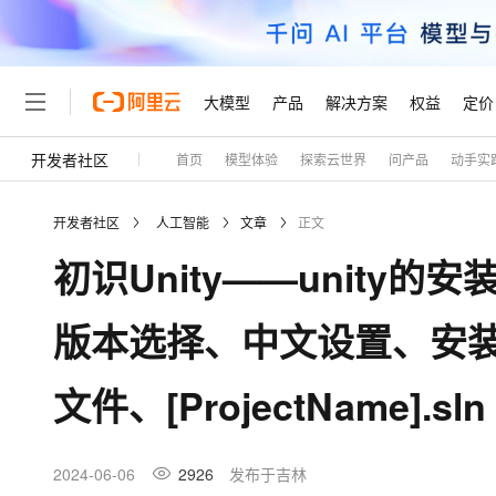
大模型
产品
解决方案
权益
定价
开发者社区
首页
模型体验
探索云世界
问产品
动手实
大模型
产品
解决方案
权益
定价
云市场
伙伴
服务
了解阿里云
精选产品
精选解决方案
普惠上云
产品定价
精选商城
成为销售伙伴
售前咨询
为什么选择阿里云
千问AI平台
开发者社区
人工智能
文章
正文
了解云产品的定价详情
大模型服务平台百炼
千问办公，解锁你的工作
普惠上云 官方力荐
分销伙伴
在线服务
网站建设
什么是云计算
大
初识Unity——unity的安
大模型服务与应用平台
企业级Agent产品，直接
云服务器38元/年起，超
咨询伙伴
多端小程序
技术领先
云上成本管理
售后服务
轻量应用服务器
Agency Agents：拥
官方推荐返现计划
大模型
精选产品
精选解决方案
Salesforce 国际版订阅
稳定可靠
版本选择、中文设置、安装编辑
管理和优化成本
推荐新用户得奖励，单订单
销售伙伴合作计划
自助服务
友盟天域
安全合规
人工智能与机器学习
AI
文本生成
云数据库 RDS
HappyHorse 打造一
云工开物
无影生态合作计划
在线服务
文件、[ProjectName].sl
观测云
分析师报告
高校专属算力普惠，学生认
计算
互联网应用开发
Qwen3.8-Max
HOT
Salesforce On Alibaba C
工单服务
Tuya 物联网平台阿里云
研究报告与白皮书
人工智能平台 PAI
快速拥有专属 OpenClaw
大模
Consulting Partner 合
大数据
容器
智能体时代全能旗舰模型
免费试用
短信专区
一站式AI开发、训练和推
2024-06-06
2926
发布于吉林
蓝凌 OA
AI 大模型销售与服务生
现代化应用