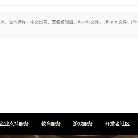
Deepseek-v4-pro
HappyHors
同享
万小智 AI 建站低至 15元/月
Qoder CN
AI 短剧/漫剧
云原生数据库 
快递物流查询
WordPress
成为服务伙
高校合作
点，立即开启云上创新
覆盖公网/内网、递归/权威、移动APP等全场景解析服务
送.CN域名，送备案服务码
基于千问大模型等，支持代码智能生成、研发智能问答
AI助力短剧
态智能体模型
旗舰 MoE 大模型，百万上下文与顶尖推理能力
图生视频，流
Ubuntu
服务生态伙伴
hub、版本选择、中文设置、安装编辑器、Assets文件、Library 文件、[Pro
云工开物
企业应用
Works
Night Plan 支持 Qwen 3.8-Max
云原生大数据计算服务 MaxCompute
AI 办公
容器服务 Kub
NEW
GLM-5.2
Wan2.7-T
Red Hat
30+ 款产品免费体验
Data Agent 驱动的一站式 Data+AI 开发治理平台
夜间 5 折，Qwen/Meoo/TokenPlan 客户专享
面向分析的企业级SaaS模式云数据仓库
AI智能应用
提供一站式管
科研合作
视觉 Coding、空间感知、多模态思考等全面升级
1M上下文，专为长程任务能力而生
ERP
堂（旗舰版）
SUSE
智能客服
CRM
防护产品
2个月
自动承接线索
建站小程序
OA 办公系统
AI 应用构建
大模型原生
力提升
财税管理
模板建站
Qoder
大模型服务平台百炼-应用模版
HOT
NEW
面向真实软件
个人版上线、团队版降价；千问3.8-Max首发发尝鲜
丰富多元化的应用模版和解决方案
400电话
定制建站
万有无界
大模型服务平台百炼-智能体
方案
广告营销
模板小程序
的模型效果
灵活可视化地构建企业级 Agent
定制小程序
秒悟
人工智能平台 PAI
APP 开发
云端极速 AI 
新一代 AI 视频生成模型，深度适配广告营销等场景
AI Native 的算法工程平台，一站式完成建模、训练、推理服务部署
建站系统