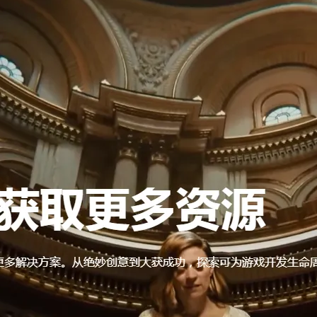
AI 应用
10分钟微调：让0.6B模型媲美235B模
多模态数据信
型
依托云原生高可用架构,实现Dify私有化部署
用1%尺寸在特定领域达到大模型90%以上效果
一个 AI 助手
超强辅助，Bol
即刻拥有 DeepSeek-R1 满血版
在企业官网、通讯软件中为客户提供 AI 客服
多种方案随心选，轻松解锁专属 DeepSeek