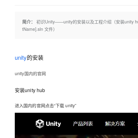
存储
天池大赛
Qwen3.7-Plus
云解析DNS
解决方案免费试用 新老
电子合同
最高领取价值200元试用
能看、能想、能动手的多模
安全
网络与CDN
AI 算法大赛
畅捷通
简介：
初识Unity——unity的安装以及工程介绍（安装unity 
大数据开发治理平台 Data
AI 产品 免费试用
网络
安全
云开发大赛
Qwen3-VL-Plus
Tableau 订阅
tName].sln 文件）
1亿+ 大模型 tokens 和 
可观测
入门学习赛
中间件
AI空中课堂在线直播课
云防火墙
140+云产品 免费试用
上云与迁云
云原生的云上边界网络安全
产品新客免费试用，最长1
数据库
生态解决方案
unity
的安装
大模型服务
企业出海
大模型ACA认证体验
大数据计算
助力企业全员 AI 认知与能
行业生态解决方案
千问AI平台-Token Plan
unity国内的官网
政企业务
媒体服务
开发者生态解决方案
企业服务与云通信
安装unity hub
千问AI平台-模型体验
AI 开发和 AI 应用解决
在线体验全尺寸、多种模态
域名与网站
进入国内的官网点击“下载 unity”
Happy 系列大模型
终端用户计算
Serverless
开发工具