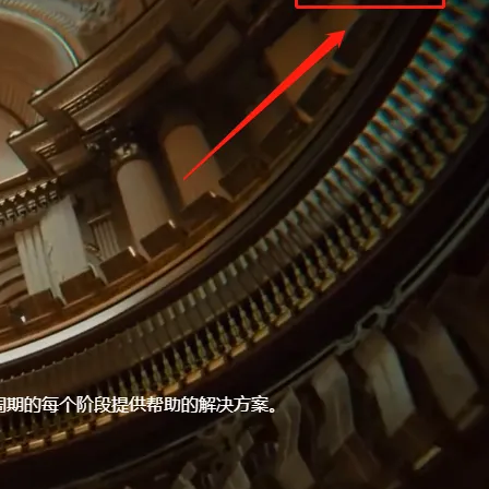
Hermes Agent 记忆互通！
息提取
与 AI 智能体进行实时音视频通话
从文本、图片、视频中提取结构化的属性信息
构建支持视频理解的 AI 音视频实时通话应用
t.diy 一步搞定创意建站
构建大模型应用的安全防护体系
通过自然语言交互简化开发流程,全栈开发支持
通过阿里云安全产品对 AI 应用进行安全防护