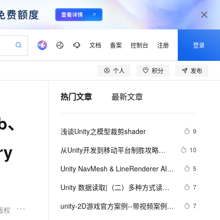
文档
备案
控制台
注册
登录
个人
积分
发布
验
作计划
器
AI 活动
专业服务
服务伙伴合作计划
开发者社区
加入我们
产品动态
服务平台百炼
阿里云 OPC 创新助力计划
热门文章
最新文章
一站式生成采购清单，支持单品或批量购买
io：打造专属 AI 语音助手
S产品伙伴计划（繁花）
峰会
CS
造的大模型服务与应用开发平台
一句话生成原生可编辑精美 PPT 文稿
AI 生产力先锋
Al MaaS 服务伙伴赋能合作
域名
博文
Careers
至高可申请百万元
Qwen3.8-Max 模型上线
b、
开启高性价比 AI 编程新体验
弹性可伸缩的云计算服务
Qwen-Audio-3.0-Realtime 端到端实时语音角色扮演
输入一句话想法, 轻松生成专业的 PPT
先锋实践拓展 AI 生产力的边界
Token 补贴，五大权
计划
海大会
伙伴信用分合作计划
商标
问答
社会招聘
浅谈Unity之模型裁剪shader
9
益加速 OPC 成功
eek-V4-Pro
SS
一键部署幻兽帕鲁游戏服务器
飞天发布时刻
HOT
Open Search 向量检索版支
划
备案
电子书
校园招聘
y
pSeek-V4-Pro
视频创作，一键激活电商全链路生产力
稳定、安全、高性价比、高性能的云存储服务
一键购买专属联机服务器，轻松开启游戏
所见，即是所愿
持视频检索 Pipeline 功能
更多支持
从Unity开发到移动平台制胜攻略：
10
划
公司注册
镜像站
视频生成
语音识别与合成
全面解析iOS与Android应用发布流
专属 QwenPaw
漫剧工坊：一站式动画创作平台
AI 实训营
HOT
应用身份服务 (IDaaS)
Unity NavMesh & LineRenderer AI寻
5
合作伙伴培训与认证
程，助你轻松掌握跨平台发布技巧，
划
上云迁移
站生成，高效打造优质广告素材
全接入的云上超级电脑
从聊天伙伴进化为能主动干活的本地数字员工
快速生产连贯的高质量长漫剧
从基础到进阶，Agent 创客手把手教你
OpenClaw 管理能力上线
路及导航路径的绘制
lScope
打造爆款手游不是梦——性能优化、
我要反馈
e-1.1-T2V
Qwen3-TTS-Flash
Unity 数据读取|（二）多种方式读取
7
查询合作伙伴
n Alibaba Cloud ISV 合作
代维服务
建企业门户网站
10 分钟搭建微信、支付宝小程序
广告集成与内购设置全包含
MaxCompute MaxFrame 提
文本文件
畅细腻的高质量视频
离线语音合成大模型，多语言方言自适应，低延迟高稳定
创新加速
unity-2D游戏官方案例--带视频案例
ope
登录合作伙伴管理后台
7
我要建议
站，无忧落地极速上线
以可视化方式快速构建移动和 PC 门户网站
国内短信简单易用，安全可靠，秒级触达，全球覆盖200+国家和地区。
高效部署网站，快速应用到小程序
供自动弹性内存功能
版权
（1）（层级渲染，物理碰撞，粒子动