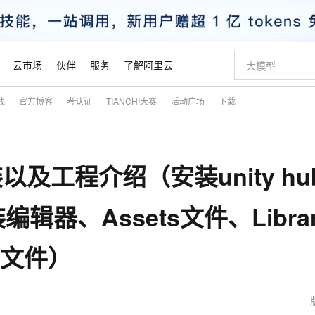
云市场
伙伴
服务
了解阿里云
践
官方博客
考认证
TIANCHI大赛
活动广场
下载
AI 特惠
数据与 API
成为产品伙伴
企业增值服务
最佳实践
价格计算器
AI 场景体
基础软件
产品伙伴合
阿里云认证
市场活动
配置报价
大模型
自助选配和估算价格
新方式
睿译宝，AI翻译排版一步到位
智启 AI 普惠权益
产品生态集成认证中心
企业支持计划
云上春晚
域名与网站
千问官方 MaaS 平台，为开发者和 Agent 而生，新用户赠送 1 亿 + tokens 额度
Qwen Aud
AI Coding
阿里云Maa
2026 阿里云
云服务器 E
为企业打
数据集
Windows
大模型认证
模型
NEW
NEW
装以及工程介绍（安装unity hu
交付可用成果
值低价云产品抢先购
上传文档即自动完成翻译和格式还原
至高享 1亿+免费 tokens，加速 Al 应用落地
提供智能易用的域名与建站服务
智能编程，一键
安全可靠、
产品生态伙伴
专家技术服务
云上奥运之旅
弹性计算合作
阿里云中企出
手机三要素
宝塔 Linux
全部认证
价格优势
有专属领域专家
GLM-5.2：长任务时代开源旗舰模型
阿里云 OPC 创新助力计划
千问大模型
即刻拥有 DeepS
AI 电商营销
对象存储 O
大模型
产品生态伙伴工作台
企业增值服务台
云栖战略参考
云存储合作计
云栖大会
身份实名认证
CentOS
训练营
器、Assets文件、Librar
推动算力普惠，释放技术红利
最高返9万
多领域专家智能体,一键组建 AI 虚拟交付团队
快速构建应用程序和网站，即刻迈出上云第一步
至高百万元 Token 补贴，加速一人公司成长
多元化、高性能、安全可靠的大模型服务
真正可用的 1M 上下文,一次完成代码全链路开发
轻松解锁专属 Dee
从图文生成到
云上的中国
数据库合作计
活动全景
短信
Docker
图片和
站式影视创作平台
Hermes Agent，打造自进化智能体
Token Plan 模型订阅计划
数字证书管理服务（原SSL证书）
5 分钟轻松部署
AI 广告创作
无影云电脑
企业成长
NEW
信息公告
n 文件）
看见新力量
云网络合作计
OCR 文字识别
JAVA
证享300元代金券
可视化编排打通从文字构思到成片全链路闭环
全托管，含MySQL、PostgreSQL、SQL Server、MariaDB多引擎
自主进化，持久记忆，越用越聪明
Qwen3.8-Max 首发尝鲜，限时加量 10 倍，夜间低至2折
实现全站HTTPS，呈现可信的WEB访问
图文、视频一
随时随地安
魔搭 Mode
Kimi-K3
HappyHors
NEW
loud
服务实践
官网公告
金融模力时刻
Salesforce O
版
发票查验
全能环境
Claude Code + GStack 打造工程团队
千问办公，限时限量积分加倍
Qoder
低代码高效构
AI 建站
短信服务
型
NEW
作计划
Kimi 最新旗舰模型，长程编程与推理利器
让文字生成流
计划
创新中心
魔搭 ModelSc
健康状态
理服务
让AI从“聊天伙伴”进化为能干活的“数字员工”
安装技能 GStack，拥有专属 AI 工程团队
你的AI工作搭子，覆盖日常办公高频场景
面向真实软件的智能体编程平台
0 代码专业建
客户案例
天气预报查询
操作系统
态合作计划