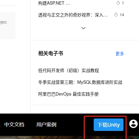
安全
构建ASP.NET 
我要投诉
e-1.1-I2V
Cosyvoice-V3-Flash
1
PolarDB
上云场景组合购
Milvus 弹性伸缩功能新增节
画，UI等多位基础一体化）
伴
MVC4+EF5+EasyUI+Unity2.x注入的
漫剧创作，剧本、分镜、视频高效生成
100%兼容MySQL、PostgreSQL，兼容Oracle，支持集中和分布式
覆盖90%+业务场景，专享组合折扣价
点支持范围
畅自然，细节丰富
高表现力语音合成大模型，语音克隆听感自然
VPN
透视与正交之外的奇妙视界：深入解
14
后台管理系统（26）-权限管理系统-
jec
析Unity游戏开发中的相机与视角控
ernetes 版 ACK
云聚AI 严选权益
AI 原生数据库服务发布
分配角色给用户
SSL 证书
[Unity3d]脚本相互调用以及控制
574
2V
Fun-ASR
制艺术，探索打造沉浸式玩家体验的
，一键激活高效办公新体验
理容器应用的 K8s 服务
精选AI产品，从模型到应用全链提效
Agent 数据网关
文戏情感细腻自然，动作戏激烈拳拳到肉，实现更强表演能力
支持中英文自由切换，具备更强的噪声鲁棒性
堡垒机
奥秘与技巧
unity3d 学习笔记（两）
4
AI 用量加速计划
云原生数据库 PolarDB
防火墙
、识别商机，让客服更高效、服务更出色。
unity3d UGUI的down与up弹窗，松
新老同享，达量后返
Agentic Database 发布
459
相关电子书
更多
开时关闭窗口处理机制
主机安全
应用
低代码开发师（初级）实战教程
千问办公
NEW
AI 应用及服务市场
的智能体编程平台
一站式AI生产力平台
冬季实战营第三期：MySQL数据库进阶实战
AI 应用
伶鹊
阿里巴巴DevOps 最佳实践手册
企业级人与Agent协作平台，接入和调度多个数字员工
智能客服平台，对话机器人、对话分析、智能外呼
大模型
大模型服务平台百炼 - 全妙
自然语言处理
下一篇
应用创作平台
多模态内容创作工具，已接入 DeepSeek
数据标注
机器学习
一条命令迁移，帮你实现 OpenClaw 与