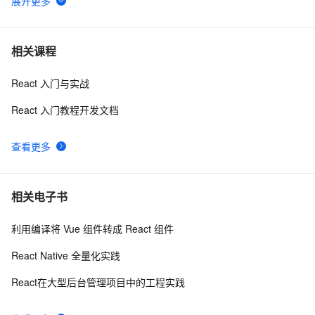
【亮剑】在React中，处理`onScroll`事件可实现复杂功能
5
6
如无限滚动和视差效果
react-Ant Design框架项目中文字轮播与图片轮播的实现
7
7
相关课程
React 入门与实战
React中的无限渲染问题总结
7
8
React 入门教程开发文档
React系列十二 - AntDesign UI库
6
9
查看更多
【前端革新力】React与CSS-in-JS完美邂逅：从styled-
7
10
components到emotion，全面解析样式管理新趋势的实
战应用与优势剖析！
相关电子书
利用编译将 Vue 组件转成 React 组件
React Native 全量化实践
React在大型后台管理项目中的工程实践