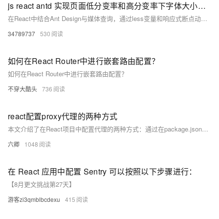
js react antd 实现页面低分变率和高分变率下字体大小自适用，主要是配置antd
在React中结合Ant Design与媒体查询，通过less变量和响应式断点动态调整`@font-size-base`，实现多分辨率下字体自适应，提升跨设备体验。
34789737
530
如何在React Router中进行嵌套路由配置？
如何在React Router中进行嵌套路由配置？
不穿大酷头
736
react配置proxy代理的两种方式
本文介绍了在React项目中配置代理的两种方式：通过在package.json中添加代理配置，以及通过创建setupProxy.js文件来实现更复杂的代理规则。
六卿
1048
在 React 应用中配置 Sentry 可以按照以下步骤进行：
【8月更文挑战第27天】
游客zi3qmblbcdexu
415