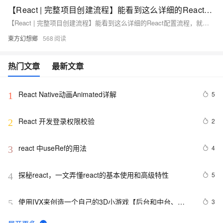
【React | 完整项目创建流程】能看到这么详细的React配置流程，就偷着乐吧!
【React | 完整项目创建流程】能看到这么详细的React配置流程，就偷着乐吧!
東方幻想鄉
568
热门文章
最新文章
React Native动画Animated详解
5
1
React 开发登录权限校验
2
2
react 中useRef的用法
4
3
探秘react，一文弄懂react的基本使用和高级特性
5
4
使用IVX来创造一个自己的3D小游戏【后台和中台、
3
5
React Core、three.js、Pixi.js、Krpano、antD......】