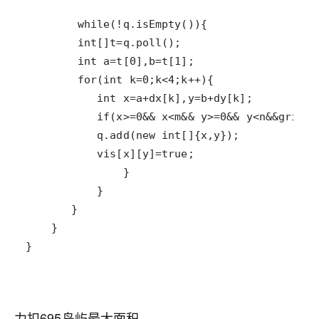
}
力扣695岛屿最大面积