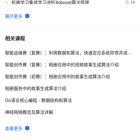
机器学习集成学习进阶Xgboost算法原理
10
5
【滤波跟踪】基于卡尔曼滤波算法实现飞行物体运动轨迹
6
6
预测附matlab代码
Console-算法[for,if,break]-五个好朋友分苹果
7
7
相关课程
智能运维赛（复赛）：利用数据和算法，快速定位系统异常并进行根因分析
数组求和算法系列
7
8
智能创作赛（复赛）：相册应用中的视频故事生成算法介绍
经典Leetcode算法题分享(字符串)
6
9
智能创作赛（初赛）：相册应用中的故事生成算法介绍
动画 | 什么是基数排序？| 算法必看系列四十
10
10
相册服务中的故事生成算法介绍
Go语言核心编程 - 数据结构和算法
神经网络概览及算法详解
查看更多