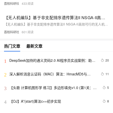
荔枝科研社
433
【无人机编队】基于非支配排序遗传算法II NSGA-II高效可行的无人机离线集群仿真研究（Matlab代码实现）
【无人机编队】基于非支配排序遗传算法II NSGA-II高效可行的无人机离线集群仿真研究（Matlab代码实现）
荔枝科研社
601
热门文章
最新文章
DeepSeek加持的通义灵码2.0 AI程序员实战案例：助力
20
1
嵌入式开发中的算法生成革新
深入解析消息认证码（MAC）算法：HmacMD5与
11
2
HmacSHA1
【头歌 计算机图形学 练习】多边形填充v1.0 (第1关：扫
5
3
描线填充算法（活动边表AET法） 第2关：边缘填充法 第
3关：区域四连通种子填充算法 第4关：区域扫描线种子
【OJ】A*(start)算法c++初步实现
8
4
填充算法)