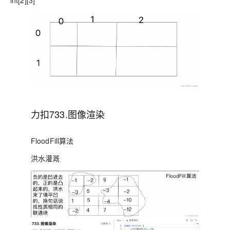
int[2][3]
力扣733.图像渲染
FloodFill算法
洪水灌溉