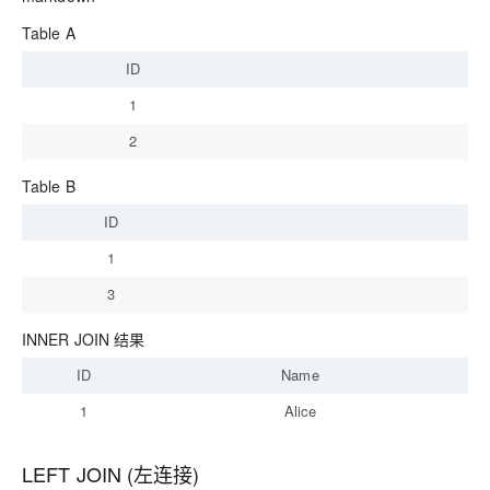
Table A
ID
1
2
Table B
ID
S
1
A
3
In
INNER JOIN 结果
ID
Name
1
Alice
LEFT JOIN (左连接)