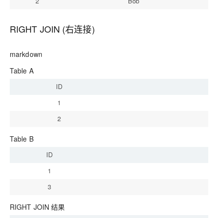
2
Bob
RIGHT JOIN (右连接)
markdown
Table A
ID
1
2
Table B
ID
S
1
A
3
In
RIGHT JOIN 结果