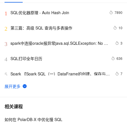
SQL优化器原理 - Auto Hash Join
7890
1
第三篇：高级 SQL 查询与多表操作
10
2
spark中连接oracle报异常java.sql.SQLException: No 
3
3
suitable driver
SQL打印全年日历
636
4
Spark 【Spark SQL（一）DataFrame的创建、保存与基
7
5
本操作】
并发事务下各数据库外部表现实测之一（SQL Server
557
6
篇）
微软的机器人代言的广告（SQL2008）
623
7
相关课程
如何在 PolarDB-X 中优化慢 SQL
Flink SQL 中动态修改 DDL 的属性
2
8