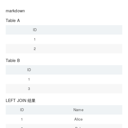
markdown
Table A
ID
1
2
Table B
ID
S
1
A
3
In
LEFT JOIN 结果
ID
Name
1
Alice