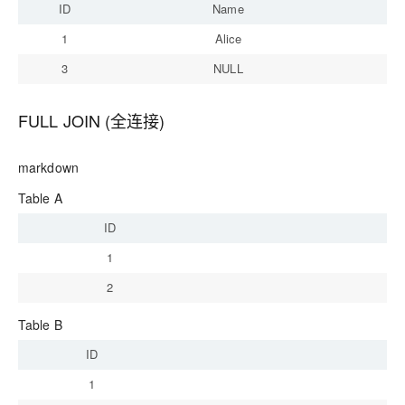
ID
Name
1
Alice
3
NULL
FULL JOIN (全连接)
markdown
Table A
ID
1
2
Table B
ID
S
1
A