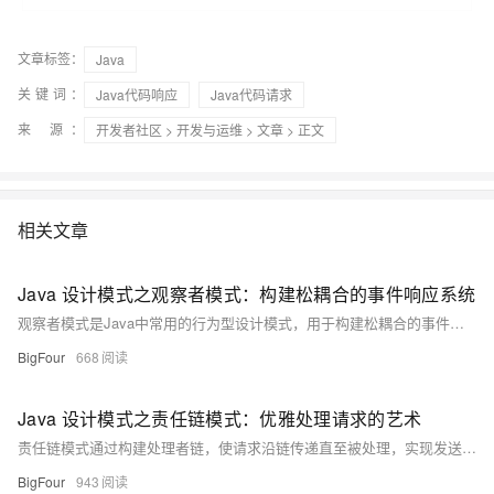
文章标签：
Java
关键词：
Java代码响应
Java代码请求
来 源：
开发者社区
>
开发与运维
>
文章
> 正文
相关文章
Java 设计模式之观察者模式：构建松耦合的事件响应系统
观察者模式是Java中常用的行为型设计模式，用于构建松耦合的事件响应系统。当一个对象状态改变时，所有依赖它的观察者将自动收到通知并更新。该模式通过抽象耦合实现发布-订阅机制，广泛应用于GUI事件处理、消息通知、数据监控等场景，具有良好的可扩展性和维护性。
BigFour
668
Java 设计模式之责任链模式：优雅处理请求的艺术
责任链模式通过构建处理者链，使请求沿链传递直至被处理，实现发送者与接收者的解耦。适用于审批流程、日志处理等多级处理场景，提升系统灵活性与可扩展性。
BigFour
943