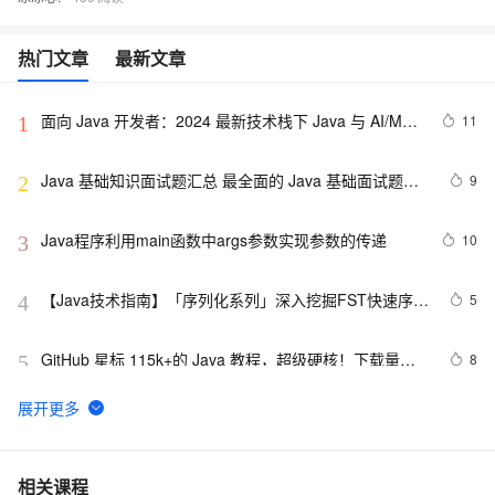
热门文章
最新文章
面向 Java 开发者：2024 最新技术栈下 Java 与 AI/ML 
11
1
融合的实操详尽指南
Java 基础知识面试题汇总 最全面的 Java 基础面试题整
9
2
理
Java程序利用main函数中args参数实现参数的传递
10
3
【Java技术指南】「序列化系列」深入挖掘FST快速序列
5
4
化压缩内存的利器的特性和原理 
GitHub 星标 115k+的 Java 教程，超级硬核！下载量突
8
5
破 1 万次！
营销活动送红包接入说明（Java版）
116
6
2. Java中的垃圾收集 - GC参考手册
747
7
相关课程