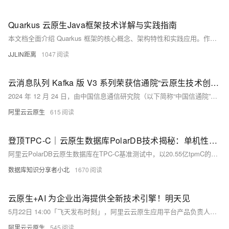
Quarkus 云原生Java框架技术详解与实践指南
本文档全面介绍 Quarkus 框架的核心概念、架构特性和实践应用。作为新一代的云原生 Java 框架，Quarkus 旨在为 OpenJDK HotSpot 和 GraalVM 量身定制，显著提升 Java 在容器化环境中的运行效率。本文将深入探讨其响应式编程模型、原生编译能力、扩展机制以及与微服务架构的深度集成，帮助开发者构建高效、轻量的云原生应用。
JJLIN距离
1047
云消息队列 Kafka 版 V3 系列荣获信通院“云原生技术创新标杆案例”
2024 年 12 月 24 日，由中国信息通信研究院（以下简称“中国信通院”）主办的“2025 中国信通院深度观察报告会：算力互联网分论坛”，在北京隆重召开。本次论坛以“算力互联网 新质生产力”为主题，全面展示中国信通院在算力互联网产业领域的研究、实践与业界共识，与产业先行者共同探索算力互联网产业未来发展的方向。会议公布了“2024 年度云原生与应用现代化标杆案例”评选结果，“云消息队列 Kafka 版 V3 系列”荣获“云原生技术创新标杆案例”。
阿里云云原生
615
登顶TPC-C｜云原生数据库PolarDB技术揭秘：单机性能优化篇
阿里云PolarDB云原生数据库在TPC-C基准测试中，以20.55亿tpmC的成绩打破性能与性价比世界纪录。此外，国产轻量版PolarDB已上线，提供更具性价比的选择。
数据库知识分享者小北
1670
云原生+AI 为企业出海提供全新技术引擎！明天见
5月22日 14:00「飞天发布时刻」，阿里云云原生应用平台产品负责人李国强将重磅揭晓面向 AI 场景的云原生产品体系升级，通过弹性智能的全球一体化架构、开箱即用的云原生 AI 工程化能力，为中国企业出海提供全新技术引擎。
阿里云云原生
545