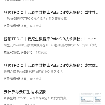
登顶TPC-C｜云原生数据库PolarDB技术揭秘：弹性并行查询（ePQ）篇
「PolarDB登顶TPC-C技术揭秘」系列硬核文章
阿里云瑶池数据库_
605
登顶TPC-C｜云原生数据库PolarDB技术揭秘：Limitless集群和分布式扩展篇
阿里云PolarDB云原生数据库在TPC-C基准测试中以20.55亿tpmC的成绩刷新世界纪录，展现卓越性能与性价比。其轻量版满足国产化需求，兼具高性能与低成本，适用于多种场景，推动数据库技术革新与发展。
数据库知识分享者小北
1382
登顶TPC-C｜云原生数据库PolarDB技术揭秘：成本优化-软硬协同篇
详细介绍 PolarDB 软硬协同的 I/O 链路技术
阿里云瑶池数据库_
817
云计算与云原生技术探索
🌟蒋星熠Jaxonic，云原生探索者！以代码为舟，遨游技术星河。专注容器化、微服务、K8s与DevOps，践行GitOps理念，拥抱多云未来。用架构编织星辰，让创新照亮极客征途！