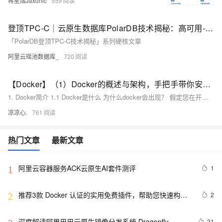
蒋星熠Jaxonic
559
登顶TPC-C｜云原生数据库PolarDB技术揭秘：高可用-无感切换篇
「PolarDB登顶TPC-C技术揭秘」系列硬核文章
阿里云瑶池数据库_
720
【Docker】（1）Docker的概述与架构，手把手带你安装Docker，云原生路上不可缺少的一门技术！
1. Docker简介 1.1 Docker是什么 为什么docker会出现？ 假定您在开发一款平台项目，您的开发环境具有特定的配置。其他开发人员身处的环境配置也各有不同。 您正在开发的应用依赖于您当前的配置且还要依赖于某些配置文件。 您的企业还拥有标准化的测试和生产环境，且具有自身的配置和一系列支持文件。 **要求：**希望尽可能多在本地模拟这些环境而不产生重新创建服务器环境的开销 问题： 要如何确保应用能够在这些环境中运行和通过质量检测？ 在部署过程中不出现令人头疼的版本、配置问题 无需重新编写代码和进行故障修复
凉凉心.
761
热门文章
最新文章
阿里云容器服务ACK云原生AI套件测评
1
1
推荐3款 Docker 认证的实用免费插件，帮助您快速构建
2
2
云原生应用程序！
深度解读阿里巴巴云原生镜像分发系统 Dragonfly
21