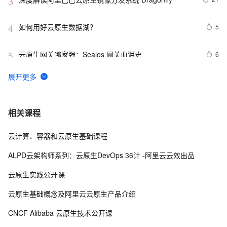
3
如何用好云原生数据湖？
5
4
云原生网关哪家强：Sealos 网关血泪史
6
5
三项最高级认证，两项创新技术、两大优秀案例，阿里云
3
6
亮相云原生产业大会
阿里云云原生携手 Salesforce 获信通院软件供应链安全
2
7
相关课程
优秀案例
云计算、容器和云原生基础课程
【云原生|K8s系列第3篇】：实战Kubectl创建
10
8
Deployment部署应用
ALPD云架构师系列：云原生DevOps 36计 -阿里云云效出品
带你读《云原生架构白皮书2022新版》——
4
9
云原生实践公开课
DevOps（上）
如何在云原生混部场景下利用资源配额高效分配集群资
4
10
云原生基础概念及阿里云云原生产品介绍
源？
CNCF Alibaba 云原生技术公开课