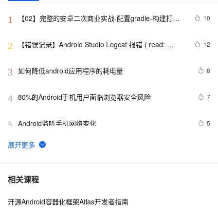
【02】完整的安卓二次商业实战-配置gradle-构建打包
10
1
原生安卓项目-调试本地运行模拟器-优雅草伊凡
【错误记录】Android Studio Logcat 报错 ( read: 
12
2
unexpected EOF! )
如何降低android应用程序的耗电量
8
3
80%的Android手机用户面临浏览器安全风险
7
4
Android监听手机网络变化
5
5
Android Application Foundamentals(yaozq翻译，仅供
708
6
参考)
Android中startActivity中的permission检测与UID机制
8
7
相关课程
开源Android容器化框架Atlas开发者指南
【Magisk模块】禁用Android 11-12应用文件夹限制
12
8