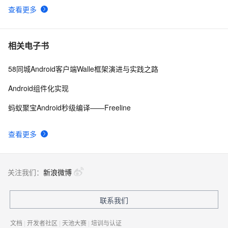
查看更多
Android Socket与服务器通信通用Demo
519
9
【Android 进程保活】应用进程拉活 ( 账户同步拉活 | 账
7
10
相关电子书
户同步 | 源码资源 )（一）
58同城Android客户端Walle框架演进与实践之路
Android组件化实现
蚂蚁聚宝Android秒级编译——Freeline
查看更多
关注我们：
新浪微博
联系我们
文档
|
开发者社区
|
天池大赛
|
培训与认证