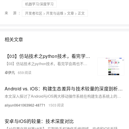
机器学习/深度学习
来 源：
开发者社区
>
开发与运维
>
文章
> 正文
相关文章
【03】仿站技术之python技术，看完学会再也不用去购买收费工具了-修改整体页面做好安卓下载发给客户-并且开始提交网站公安备案-作为APP下载落地页文娱产品一定要备案-包括安卓android下载（简单）-ios苹果plist下载（稍微麻烦一丢丢）-优雅草卓伊凡
【03】仿站技术之python技术，看完学会再也不用去购买收费工具了-修改整体页面做好安卓下载发给客户-并且开始提交网站公安备案-作为APP下载落地页文娱产品一定要备案-包括安卓android下载（简单）-ios苹果plist下载（稍微麻烦一丢丢）-优雅草卓伊凡
卓伊凡
659
Android vs. iOS：构建生态差异与技术较量的深度剖析###
本文深入探讨了Android与iOS两大移动操作系统在构建生态系统上的差异，揭示了它们各自的技术优势及面临的挑战。通过对比分析两者的开放性、用户体验、安全性及市场策略，本文旨在揭示这些差异如何塑造了当今智能手机市场的竞争格局，为开发者和用户提供决策参考。 ###
aliyun0641063962-48771
1503
安卓与iOS的较量：技术深度对比
【10月更文挑战第18天】 在智能手机操作系统领域，安卓和iOS无疑是两大巨头。本文将深入探讨这两种系统的技术特点、优势以及它们之间的主要差异，帮助读者更好地理解这两个平台的独特之处。