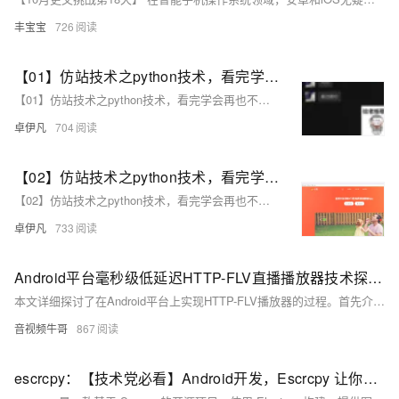
丰宝宝
726
【01】仿站技术之python技术，看完学会再也不用去购买收费工具了-用python扒一个app下载落地页-包括安卓android下载（简单）-ios苹果plist下载（稍微麻烦一丢丢）-客户的麻将软件需要下载落地页并且要做搜索引擎推广-本文用python语言快速开发爬取落地页下载-优雅草卓伊凡
【01】仿站技术之python技术，看完学会再也不用去购买收费工具了-用python扒一个app下载落地页-包括安卓android下载（简单）-ios苹果plist下载（稍微麻烦一丢丢）-客户的麻将软件需要下载落地页并且要做搜索引擎推广-本文用python语言快速开发爬取落地页下载-优雅草卓伊凡
卓伊凡
704
【02】仿站技术之python技术，看完学会再也不用去购买收费工具了-本次找了小影-感觉页面很好看-本次是爬取vue需要用到Puppeteer库用node.js扒一个app下载落地页-包括安卓android下载（简单）-ios苹果plist下载（稍微麻烦一丢丢）-优雅草卓伊凡
【02】仿站技术之python技术，看完学会再也不用去购买收费工具了-本次找了小影-感觉页面很好看-本次是爬取vue需要用到Puppeteer库用node.js扒一个app下载落地页-包括安卓android下载（简单）-ios苹果plist下载（稍微麻烦一丢丢）-优雅草卓伊凡
卓伊凡
733
Android平台毫秒级低延迟HTTP-FLV直播播放器技术探究与实现
本文详细探讨了在Android平台上实现HTTP-FLV播放器的过程。首先介绍了FLV格式的基础，包括文件头和标签结构。接着分析了HTTP-FLV传输原理，通过分块传输实现流畅播放。然后重点讲解了播放器的实现步骤，涵盖网络请求、数据解析、音视频解码与渲染，以及播放控制功能的设计。文章还讨论了性能优化和网络异常处理的方法，并总结了HTTP-FLV播放器的技术价值，尤其是在特定场景下的应用意义。
音视频牛哥
867
escrcpy：【技术党必看】Android开发，Escrcpy 让你无线投屏新体验！图形界面掌控 Android，30-120fps 超流畅！🔥