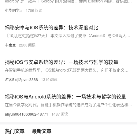
escrcpy 是一款基于 Scrcpy 的开源项目，使用 Electron 构建，提供图形化界面来显示和控制 Android 设备。它支持 USB 和 Wi-Fi 连接，帧率可达 30-120fps，延迟低至 35-70ms，启动迅速且画质清晰。escrcpy 拥有丰富的功能，包括自动化任务、多设备管理、反向网络共享、批量操作等，无需注册账号或广告干扰。适用于游戏直播、办公协作和教育演示等多种场景，是一款轻量级、高性能的 Android 控制工具。
小华同学ai
1706
揭秘安卓与iOS系统的差异：技术深度对比
【10月更文挑战第27天】 本文深入探讨了安卓（Android）与iOS两大移动操作系统的技术特点和用户体验差异。通过对比两者的系统架构、应用生态、用户界面、安全性等方面，揭示了为何这两种系统能够在市场中各占一席之地，并为用户提供不同的选择。文章旨在为读者提供一个全面的视角，理解两种系统的优势与局限，从而更好地根据自己的需求做出选择。
丰宝宝
2208
揭秘iOS与安卓系统的差异：一场技术与哲学的较量
在智能手机的世界里，iOS和Android无疑是两大巨头，它们不仅定义了操作系统的标准，也深刻影响了全球数亿用户的日常生活。本文旨在探讨这两个平台在设计理念、用户体验、生态系统及安全性等方面的本质区别，揭示它们背后的技术哲学和市场策略。通过对比分析，我们将发现，选择iOS或Android，不仅仅是选择一个操作系统，更是选择了一种生活方式和技术信仰。
游客5fdji2pvmf8888
1319
揭秘iOS与Android系统的差异：一场技术与哲学的较量
在当今数字化时代，智能手机操作系统的选择成为了用户个性化表达和技术偏好的重要标志。iOS和Android，作为市场上两大主流操作系统，它们之间的竞争不仅仅是技术的比拼，更是设计理念、用户体验和生态系统构建的全面较量。本文将深入探讨iOS与Android在系统架构、应用生态、用户界面及安全性等方面的本质区别，揭示这两种系统背后的哲学思想和市场策略，帮助读者更全面地理解两者的优劣，从而做出更适合自己的选择。
aliyun0641063962-48771
1487
热门文章
最新文章